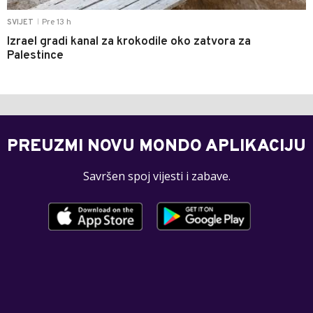
Pre 13 h
SVIJET
|
Izrael gradi kanal za krokodile oko zatvora za
Palestince
PREUZMI NOVU MONDO APLIKACIJU
Savršen spoj vijesti i zabave.