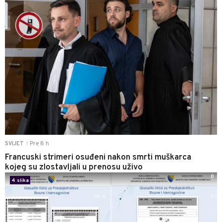
Pre 8 h
SVIJET
|
Francuski strimeri osuđeni nakon smrti muškarca
kojeg su zlostavljali u prenosu uživo
0
4 slika