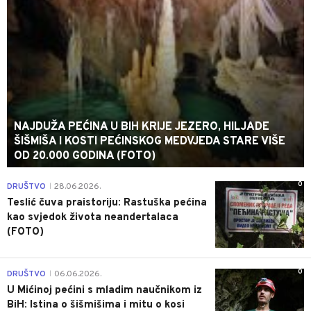
NAJDUŽA PEĆINA U BIH KRIJE JEZERO, HILJADE
ŠIŠMIŠA I KOSTI PEĆINSKOG MEDVJEDA STARE VIŠE
OD 20.000 GODINA (FOTO)
0
DRUŠTVO
28.06.2026.
|
Teslić čuva praistoriju: Rastuška pećina
kao svjedok života neandertalaca
(FOTO)
0
DRUŠTVO
06.06.2026.
|
U Mićinoj pećini s mladim naučnikom iz
BiH: Istina o šišmišima i mitu o kosi