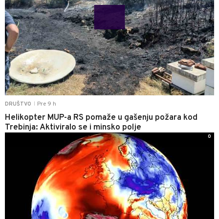
Pre 9 h
DRUŠTVO
|
Helikopter MUP-a RS pomaže u gašenju požara kod
Trebinja: Aktiviralo se i minsko polje
0