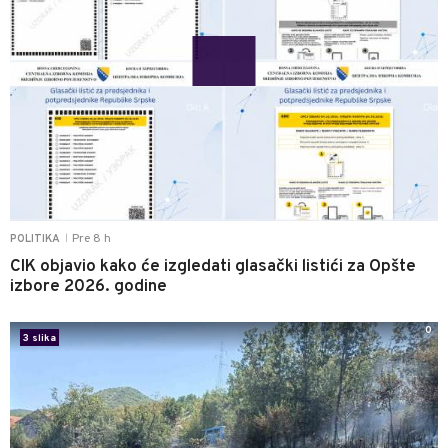
Pre 8 h
POLITIKA
|
CIK objavio kako će izgledati glasački listići za Opšte
izbore 2026. godine
0
3 slika