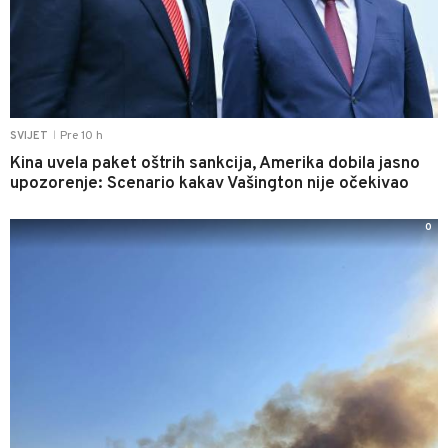
Pre 10 h
SVIJET
|
Kina uvela paket oštrih sankcija, Amerika dobila jasno
upozorenje: Scenario kakav Vašington nije očekivao
0