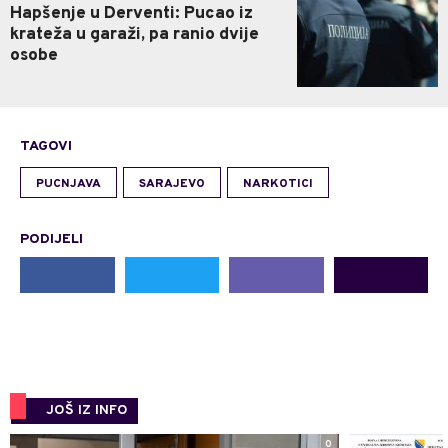
Hapšenje u Derventi: Pucao iz
krateža u garaži, pa ranio dvije
osobe
TAGOVI
PUCNJAVA
SARAJEVO
NARKOTICI
PODIJELI
JOŠ IZ INFO
0