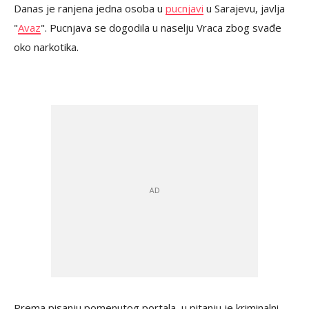
Danas je ranjena jedna osoba u
pucnjavi
u Sarajevu, javlja
"
Avaz
". Pucnjava se dogodila u naselju Vraca zbog svađe
oko narkotika.
Prema pisanju pomenutog portala, u pitanju je kriminalni