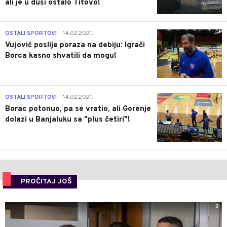
ali je u duši ostalo Titovo!
1
OSTALI SPORTOVI
14.02.2021.
|
Vujović poslije poraza na debiju: Igrači
Borca kasno shvatili da mogu!
3
OSTALI SPORTOVI
14.02.2021.
|
Borac potonuo, pa se vratio, ali Gorenje
dolazi u Banjaluku sa "plus četiri"!
PROČITAJ JOŠ
0