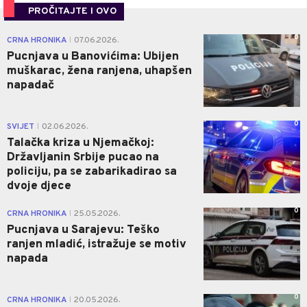
PROČITAJTE I OVO
0
CRNA HRONIKA
07.06.2026.
|
Pucnjava u Banovićima: Ubijen
muškarac, žena ranjena, uhapšen
napadač
0
SVIJET
02.06.2026.
|
Talačka kriza u Njemačkoj:
Državljanin Srbije pucao na
policiju, pa se zabarikadirao sa
dvoje djece
0
CRNA HRONIKA
25.05.2026.
|
Pucnjava u Sarajevu: Teško
ranjen mladić, istražuje se motiv
napada
0
CRNA HRONIKA
20.05.2026.
|