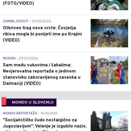
(FOTO/VIDEO)
0
ZANIMLJIVOSTI
05.06.2026.
|
Otkriven trag nove vrste: Čovječja
ribica mogla bi ponijeti ime po Krajini
(VIDEO)
0
REGION
29.05.2026.
|
Sam među vukovima i šakalima:
Nevjerovatna reportaža o jedinom
stanovniku zaboravljenog zaseoka u
Dalmaciji (VIDEO)
MONDO U SLOVENIJI
4
MONDO REPORTAŽA
16.02.2021.
|
"Socijalističko čudo nostalgično za
Jugoslavijom": Velenje je izgubilo naziv,