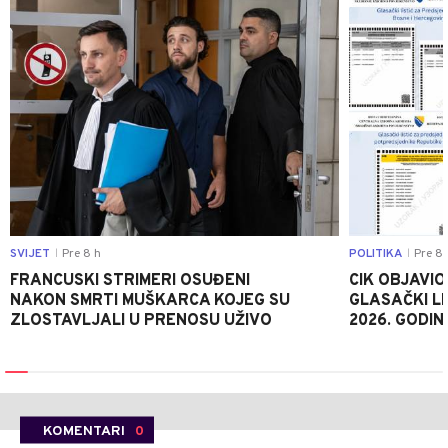
SVIJET
Pre 8 h
POLITIKA
Pre 8 
|
|
FRANCUSKI STRIMERI OSUĐENI
CIK OBJAVIO
NAKON SMRTI MUŠKARCA KOJEG SU
GLASAČKI LI
ZLOSTAVLJALI U PRENOSU UŽIVO
2026. GODIN
KOMENTARI
0