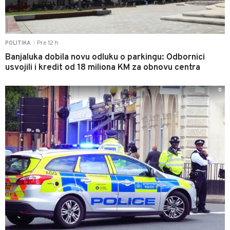
Pre 12 h
POLITIKA
|
Banjaluka dobila novu odluku o parkingu: Odbornici
usvojili i kredit od 18 miliona KM za obnovu centra
0