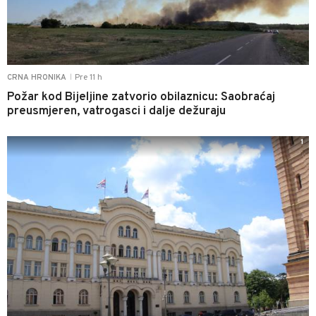
Pre 11 h
CRNA HRONIKA
|
Požar kod Bijeljine zatvorio obilaznicu: Saobraćaj
preusmjeren, vatrogasci i dalje dežuraju
1