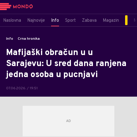
Naslovna
Najnovije
Info
Sport
Zabava
Magazin
M
Info
Crna hronika
Mafijaški obračun u u
Sarajevu: U sred dana ranjena
jedna osoba u pucnjavi
07.06.2026. / 19:51