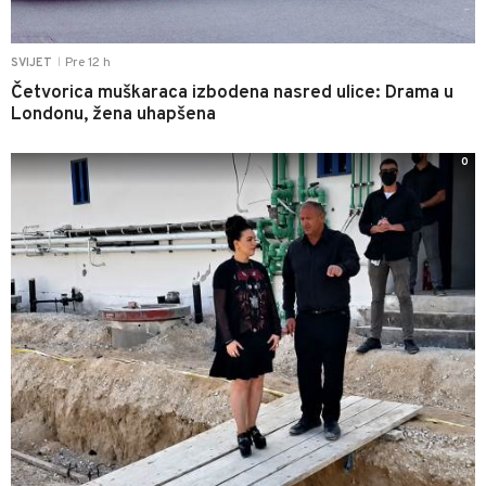
Pre 12 h
SVIJET
|
Četvorica muškaraca izbodena nasred ulice: Drama u
Londonu, žena uhapšena
0