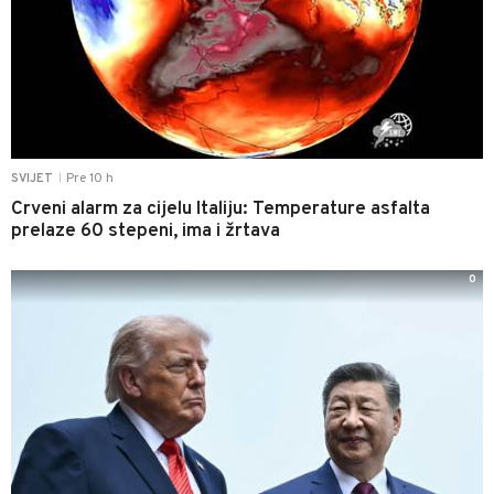
Pre 10 h
SVIJET
|
Crveni alarm za cijelu Italiju: Temperature asfalta
prelaze 60 stepeni, ima i žrtava
0