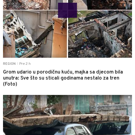
Pre 2 h
REGION
|
Grom udario u porodičnu kuću, majka sa djecom bila
unutra: Sve što su sticali godinama nestalo za tren
(Foto)
0