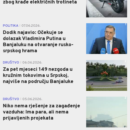
zbog krađe električnih trotineta
1
POLITIKA
07.06.2026.
|
Dodik najavio: Očekuje se
dolazak Vladimira Putina u
Banjaluku na otvaranje rusko-
srpskog hrama
2
DRUŠTVO
06.06.2026.
|
Za pet mjeseci 149 nezgoda u
kružnim tokovima u Srpskoj,
najviše na području Banjaluke
2
DRUŠTVO
05.06.2026.
|
Niko nema rješenje za zagađenje
vazduha: Ima para, ali nema
prijavljenih projekata