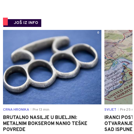
JOŠ IZ INFO
0
CRNA HRONIKA
Pre 13 min
SVIJET
Pre 25 m
|
|
BRUTALNO NASILJE U BIJELJINI:
IRANCI POST
METALNIM BOKSEROM NANIO TEŠKE
OTVARANJE 
POVREDE
SAD ISPUNE