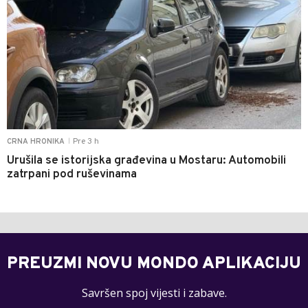
Pre 3 h
CRNA HRONIKA
|
Urušila se istorijska građevina u Mostaru: Automobili
zatrpani pod ruševinama
PREUZMI NOVU MONDO APLIKACIJU
Savršen spoj vijesti i zabave.