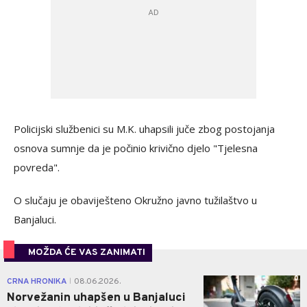
Policijski službenici su M.K. uhapsili juče zbog postojanja
osnova sumnje da je počinio krivično djelo "Tjelesna
povreda".
O slučaju je obaviješteno Okružno javno tužilaštvo u
Banjaluci.
MOŽDA ĆE VAS ZANIMATI
0
CRNA HRONIKA
08.06.2026.
|
Norvežanin uhapšen u Banjaluci