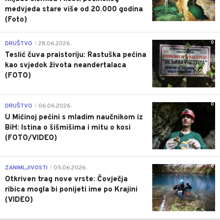
medvjeda stare više od 20.000 godina
(Foto)
0
DRUŠTVO
28.06.2026.
|
Teslić čuva praistoriju: Rastuška pećina
kao svjedok života neandertalaca
(FOTO)
0
DRUŠTVO
06.06.2026.
|
U Mićinoj pećini s mladim naučnikom iz
BiH: Istina o šišmišima i mitu o kosi
(FOTO/VIDEO)
0
ZANIMLJIVOSTI
05.06.2026.
|
Otkriven trag nove vrste: Čovječja
ribica mogla bi ponijeti ime po Krajini
(VIDEO)