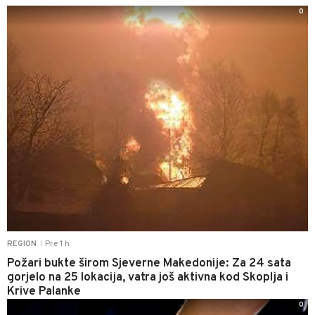
0
Pre 1 h
REGION
|
Požari bukte širom Sjeverne Makedonije: Za 24 sata
gorjelo na 25 lokacija, vatra još aktivna kod Skoplja i
Krive Palanke
0