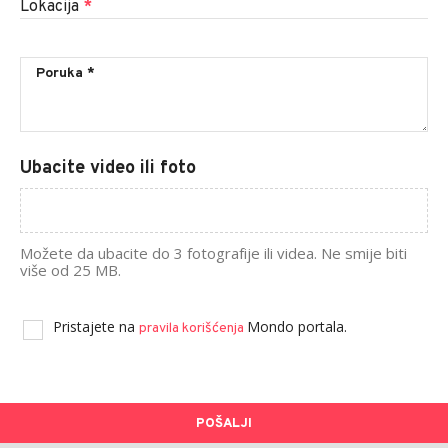
Lokacija
*
Ubacite video ili foto
Možete da ubacite do 3 fotografije ili videa. Ne smije biti
više od 25 MB.
Pristajete na
Mondo portala.
pravila korišćenja
POŠALJI