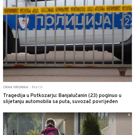
Pre 1 h
CRNA HRONIKA
|
Tragedija u Potkozarju: Banjalučanin (23) poginuo u
slijetanju automobila sa puta, suvozač povrijeđen
0