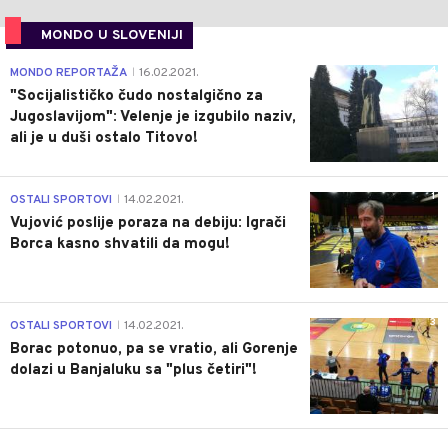
MONDO U SLOVENIJI
4
MONDO REPORTAŽA
16.02.2021.
|
"Socijalističko čudo nostalgično za
Jugoslavijom": Velenje je izgubilo naziv,
ali je u duši ostalo Titovo!
1
OSTALI SPORTOVI
14.02.2021.
|
Vujović poslije poraza na debiju: Igrači
Borca kasno shvatili da mogu!
3
OSTALI SPORTOVI
14.02.2021.
|
Borac potonuo, pa se vratio, ali Gorenje
dolazi u Banjaluku sa "plus četiri"!