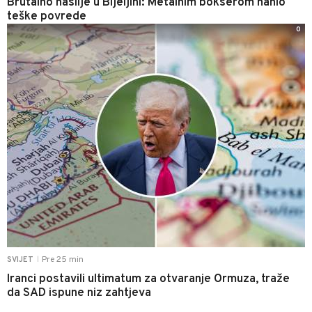
Brutalno nasilje u Bijeljini: Metalnim bokserom nanio
teške povrede
0
Pre 25 min
SVIJET
|
Iranci postavili ultimatum za otvaranje Ormuza, traže
da SAD ispune niz zahtjeva