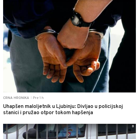
Pre 1 h
CRNA HRONIKA
|
Uhapšen maloljetnik u Ljubinju: Divljao u policijskoj
stanici i pružao otpor tokom hapšenja
0