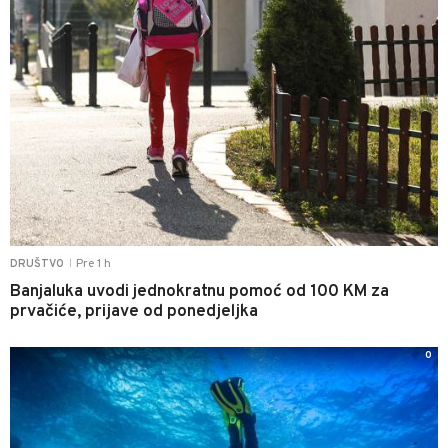
Pre 1 h
DRUŠTVO
|
Banjaluka uvodi jednokratnu pomoć od 100 KM za
prvačiće, prijave od ponedjeljka
0