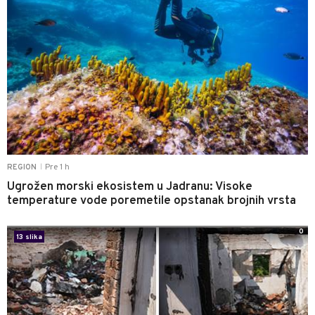
Pre 1 h
REGION
|
Ugrožen morski ekosistem u Jadranu: Visoke
temperature vode poremetile opstanak brojnih vrsta
0
13 slika