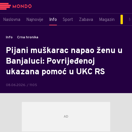
Naslovna
Najnovije
Info
Sport
Zabava
Magazin
M
Info
Crna hronika
Pijani muškarac napao ženu u
Banjaluci: Povrijeđenoj
ukazana pomoć u UKC RS
08.06.2026. / 11:05