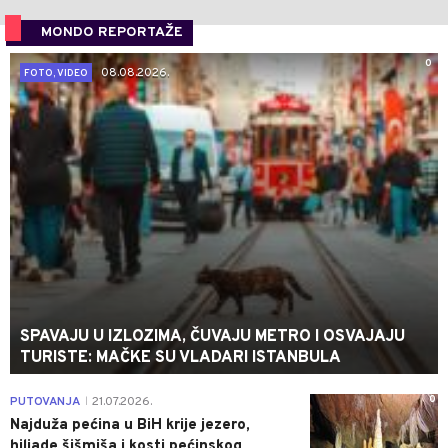
MONDO REPORTAŽE
0
08.08.2026.
FOTO, VIDEO
SPAVAJU U IZLOZIMA, ČUVAJU METRO I OSVAJAJU
TURISTE: MAČKE SU VLADARI ISTANBULA
0
PUTOVANJA
21.07.2026.
|
Najduža pećina u BiH krije jezero,
hiljade šišmiša i kosti pećinskog