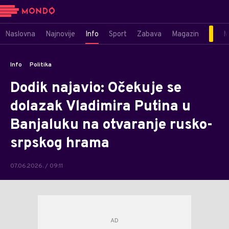
Naslovna
Najnovije
Info
Sport
Zabava
Magazin
M
Info
Politika
Dodik najavio: Očekuje se
dolazak Vladimira Putina u
Banjaluku na otvaranje rusko-
srpskog hrama
07.06.2026. / 09:11