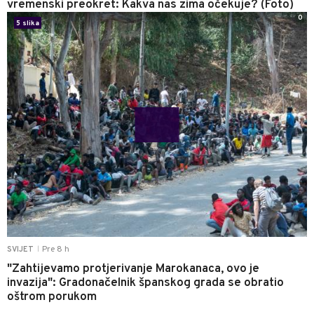
vremenski preokret: Kakva nas zima očekuje? (Foto)
0
5 slika
Pre 8 h
SVIJET
|
"Zahtijevamo protjerivanje Marokanaca, ovo je
invazija": Gradonačelnik španskog grada se obratio
oštrom porukom