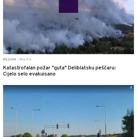
Pre 11 h
REGION
|
Katastrofalan požar "guta" Deliblatsku peščaru:
Cijelo selo evakuisano
2