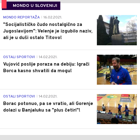
MONDO U SLOVENIJI
4
MONDO REPORTAŽA
16.02.2021.
|
"Socijalističko čudo nostalgično za
Jugoslavijom": Velenje je izgubilo naziv,
ali je u duši ostalo Titovo!
1
OSTALI SPORTOVI
14.02.2021.
|
Vujović poslije poraza na debiju: Igrači
Borca kasno shvatili da mogu!
3
OSTALI SPORTOVI
14.02.2021.
|
Borac potonuo, pa se vratio, ali Gorenje
dolazi u Banjaluku sa "plus četiri"!