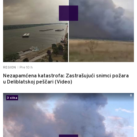
Pre 10 h
REGION
|
Nezapamćena katastrofa: Zastrašujući snimci požara
u Deliblatskoj peščari (Video)
0
3 slika