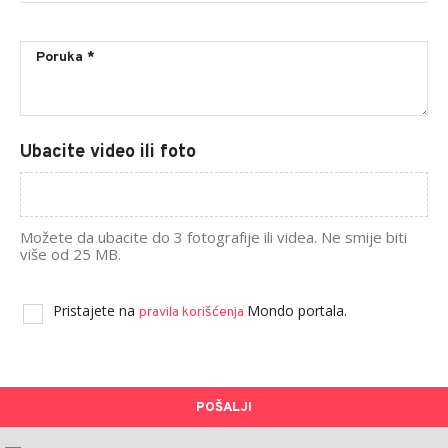
Ubacite video ili foto
Možete da ubacite do 3 fotografije ili videa. Ne smije biti
više od 25 MB.
Pristajete na
Mondo portala.
pravila korišćenja
POŠALJI