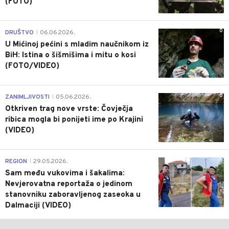
(FOTO)
0
DRUŠTVO
06.06.2026.
|
U Mićinoj pećini s mladim naučnikom iz
BiH: Istina o šišmišima i mitu o kosi
(FOTO/VIDEO)
0
ZANIMLJIVOSTI
05.06.2026.
|
Otkriven trag nove vrste: Čovječja
ribica mogla bi ponijeti ime po Krajini
(VIDEO)
0
REGION
29.05.2026.
|
Sam među vukovima i šakalima:
Nevjerovatna reportaža o jedinom
stanovniku zaboravljenog zaseoka u
Dalmaciji (VIDEO)