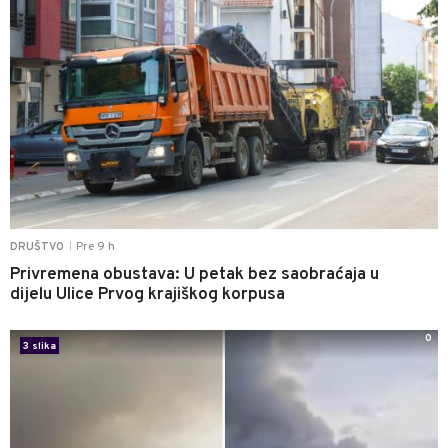
Pre 9 h
DRUŠTVO
|
Privremena obustava: U petak bez saobraćaja u
dijelu Ulice Prvog krajiškog korpusa
0
3 slika