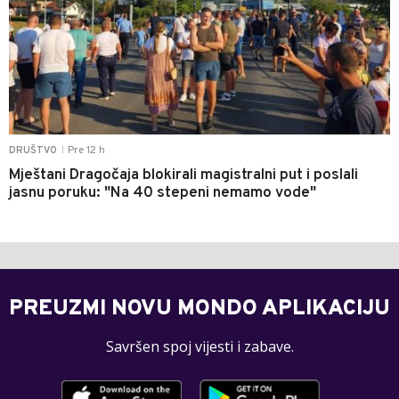
Pre 12 h
DRUŠTVO
|
Mještani Dragočaja blokirali magistralni put i poslali
jasnu poruku: "Na 40 stepeni nemamo vode"
PREUZMI NOVU MONDO APLIKACIJU
Savršen spoj vijesti i zabave.