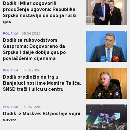
Dodik i Miler dogovorili
produženje ugovora: Republika
Srpska nastavlja da dobija ruski
gas
1
POLITIKA
05.06.2026.
|
Dodik sa rukovodstvom
Gasproma: Dogovoreno da
Srpska i dalje dobija gas po
povlašćenim cijenama
3
POLITIKA
30.05.2026.
|
Dodik predložio da trg u
Banjaluci nosi ime Momira Talića,
SNSD traži i ulicu u centru
0
POLITIKA
28.05.2026.
|
Dodik iz Moskve: EU postaje vojni
savez