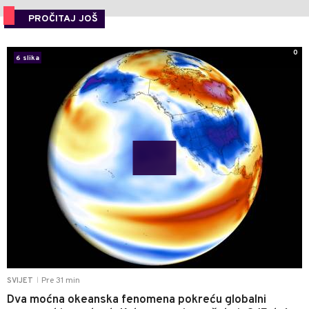
PROČITAJ JOŠ
0
6 slika
Pre 31 min
SVIJET
|
Dva moćna okeanska fenomena pokreću globalni