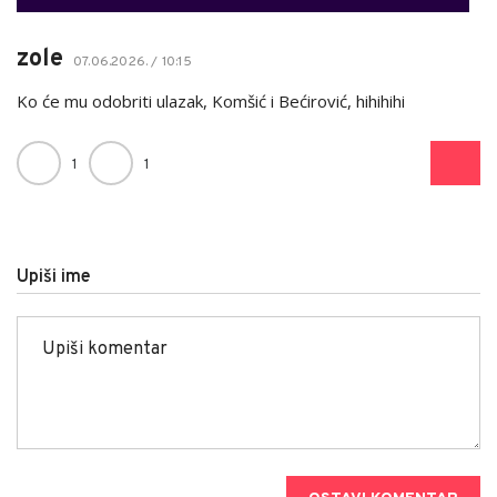
zole
07.06.2026. / 10:15
Ko će mu odobriti ulazak, Komšić i Bećirović, hihihihi
1
1
Upiši ime