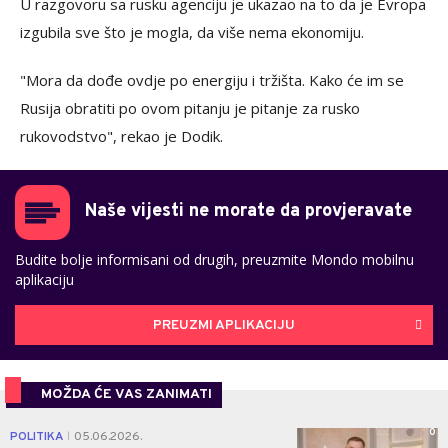
U razgovoru sa rusku agenciju je ukazao na to da je Evropa
izgubila sve što je mogla, da više nema ekonomiju.
"Mora da dođe ovdje po energiju i tržišta. Kako će im se
Rusija obratiti po ovom pitanju je pitanje za rusko
rukovodstvo", rekao je Dodik.
Naše vijesti ne morate da provjeravate
Budite bolje informisani od drugih, preuzmite Mondo mobilnu
aplikaciju
PREUZMI APLIKACIJU
MOŽDA ĆE VAS ZANIMATI
0
POLITIKA
05.06.2026.
|