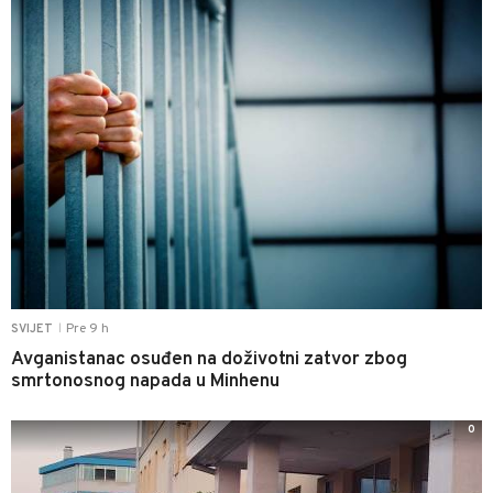
Pre 9 h
SVIJET
|
Avganistanac osuđen na doživotni zatvor zbog
smrtonosnog napada u Minhenu
0