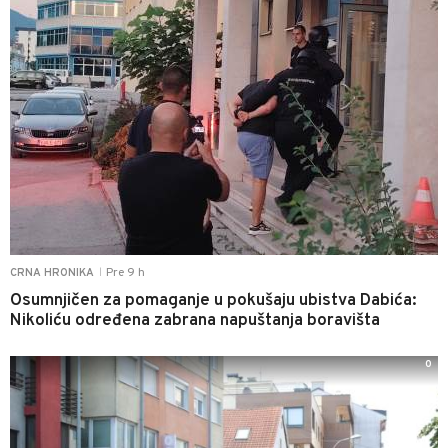
Pre 9 h
CRNA HRONIKA
|
Osumnjičen za pomaganje u pokušaju ubistva Dabića:
Nikoliću određena zabrana napuštanja boravišta
0