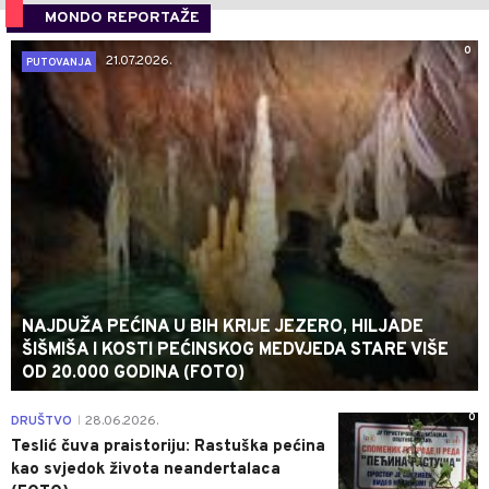
MONDO REPORTAŽE
0
21.07.2026.
PUTOVANJA
NAJDUŽA PEĆINA U BIH KRIJE JEZERO, HILJADE
ŠIŠMIŠA I KOSTI PEĆINSKOG MEDVJEDA STARE VIŠE
OD 20.000 GODINA (FOTO)
0
DRUŠTVO
28.06.2026.
|
Teslić čuva praistoriju: Rastuška pećina
kao svjedok života neandertalaca