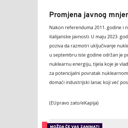
Promjena javnog mnje
Nakon referenduma 2011. godine i no
italijanske javnosti. U maju 2023. god
poziva da razmotri uključivanje nukl
u septembru iste godine održan je p
nuklearnu energiju, tijela koje je vl
za potencijalni povratak nuklearnom
domaći industrijski lanac koji već p
(EUpravo zato/eKapija)
MOŽDA ĆE VAS ZANIMATI