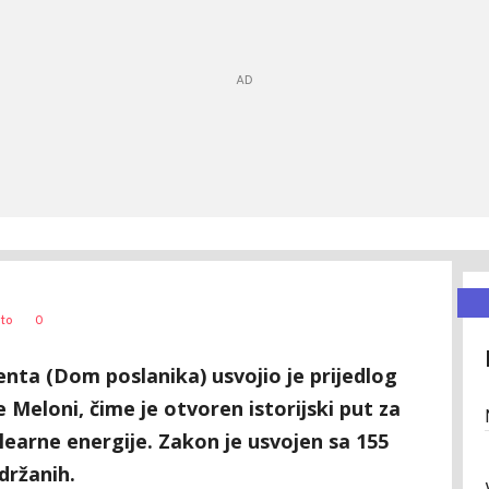
0
to
nta (Dom poslanika) usvojio je prijedlog
Meloni, čime je otvoren istorijski put za
learne energije. Zakon je usvojen sa 155
držanih.