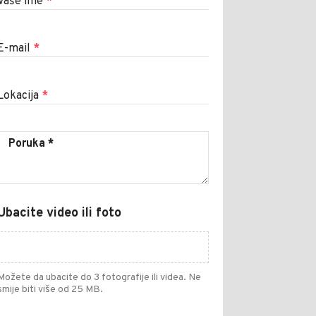
Vaše ime
*
E-mail
*
Lokacija
*
Ubacite video ili foto
Možete da ubacite do 3 fotografije ili videa. Ne
smije biti više od 25 MB.