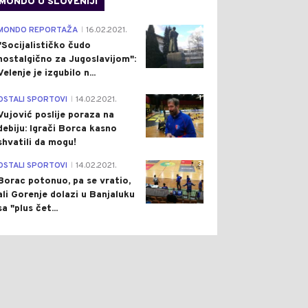
MONDO U SLOVENIJI
4
MONDO REPORTAŽA
16.02.2021.
|
"Socijalističko čudo
nostalgično za Jugoslavijom":
Velenje je izgubilo n...
1
OSTALI SPORTOVI
14.02.2021.
|
Vujović poslije poraza na
debiju: Igrači Borca kasno
shvatili da mogu!
3
OSTALI SPORTOVI
14.02.2021.
|
Borac potonuo, pa se vratio,
ali Gorenje dolazi u Banjaluku
sa "plus čet...