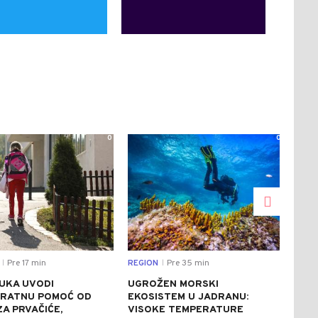
0
0
Pre 17 min
REGION
Pre 35 min
REGI
|
|
UKA UVODI
UGROŽEN MORSKI
GRO
RATNU POMOĆ OD
EKOSISTEM U JADRANU:
POR
ZA PRVAČIĆE,
VISOKE TEMPERATURE
SA 