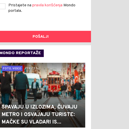
Pristajete na
pravila korišćenja
Mondo
portala.
POŠALJI
MONDO REPORTAŽE
0
Pre 23 h
FOTO, VIDEO
SPAVAJU U IZLOZIMA, ČUVAJU
METRO I OSVAJAJU TURISTE:
MAČKE SU VLADARI IS...