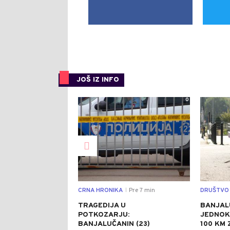
JOŠ IZ INFO
0
CRNA HRONIKA
Pre 7 min
DRUŠTVO
|
TRAGEDIJA U
BANJAL
POTKOZARJU:
JEDNOK
BANJALUČANIN (23)
100 KM 