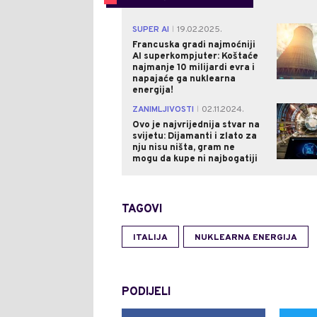
SUPER AI
19.02.2025.
|
Francuska gradi najmoćniji
AI superkompjuter: Koštaće
najmanje 10 milijardi evra i
napajaće ga nuklearna
energija!
ZANIMLJIVOSTI
02.11.2024.
|
Ovo je najvrijednija stvar na
svijetu: Dijamanti i zlato za
nju nisu ništa, gram ne
mogu da kupe ni najbogatiji
TAGOVI
ITALIJA
NUKLEARNA ENERGIJA
PODIJELI