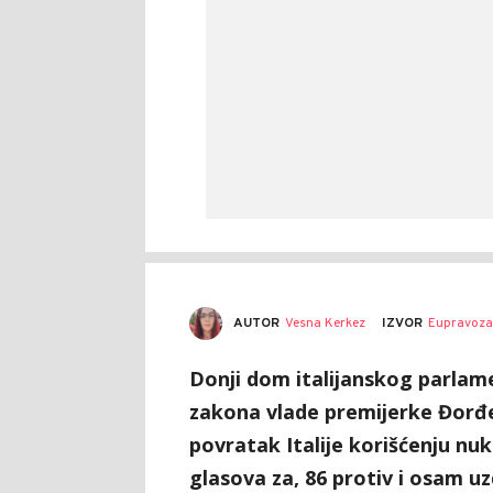
AUTOR
Vesna Kerkez
IZVOR
Eupravoza
Donji dom italijanskog parlame
zakona vlade premijerke Đorđe 
povratak Italije korišćenju nuk
glasova za, 86 protiv i osam uz