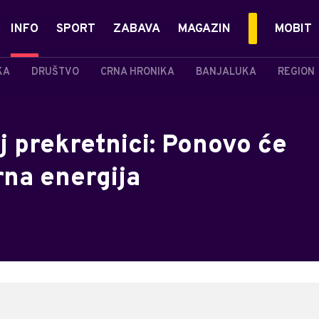
INFO
SPORT
ZABAVA
MAGAZIN
MOBIT
KA
DRUŠTVO
CRNA HRONIKA
BANJALUKA
REGION
koj prekretnici: Ponovo će
rna energija