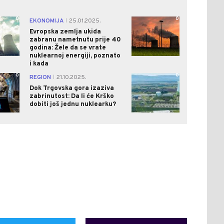
0
0
EKONOMIJA
25.01.2025.
|
Evropska zemlja ukida
zabranu nametnutu prije 40
godina: Žele da se vrate
nuklearnoj energiji, poznato
i kada
0
0
REGION
21.10.2025.
|
Dok Trgovska gora izaziva
zabrinutost: Da li će Krško
dobiti još jednu nuklearku?