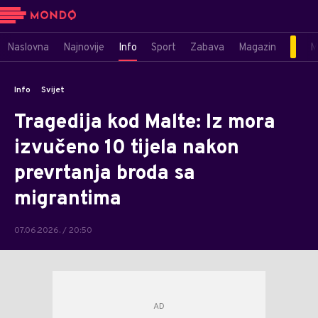
Naslovna
Najnovije
Info
Sport
Zabava
Magazin
M
Info
Svijet
Tragedija kod Malte: Iz mora
izvučeno 10 tijela nakon
prevrtanja broda sa
migrantima
07.06.2026. / 20:50