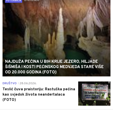
21.07.2026.
PUTOVANJA
NAJDUŽA PEĆINA U BIH KRIJE JEZERO, HILJADE
ŠIŠMIŠA I KOSTI PEĆINSKOG MEDVJEDA STARE VIŠE
OD 20.000 GODINA (FOTO)
0
DRUŠTVO
28.06.2026.
|
Teslić čuva praistoriju: Rastuška pećina
kao svjedok života neandertalaca
(FOTO)