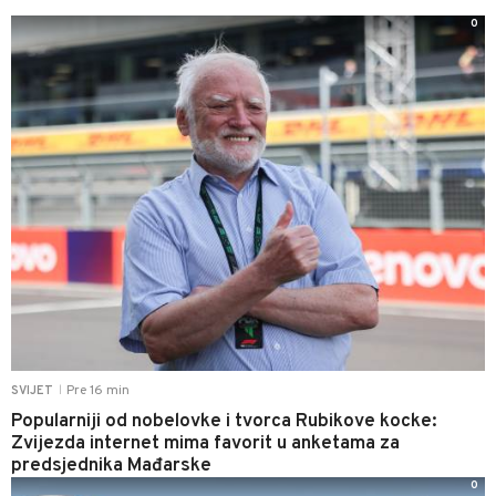
0
Pre 16 min
SVIJET
|
Popularniji od nobelovke i tvorca Rubikove kocke:
Zvijezda internet mima favorit u anketama za
predsjednika Mađarske
0