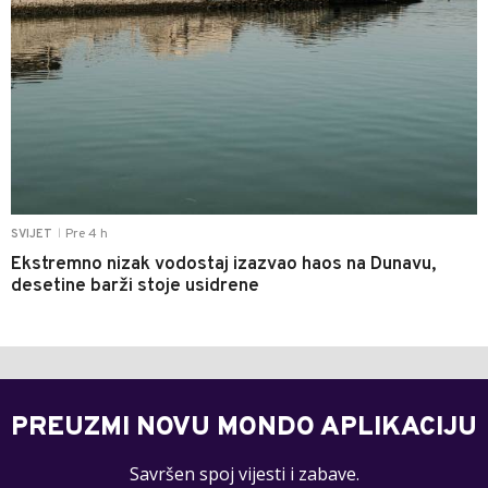
Pre 4 h
SVIJET
|
Ekstremno nizak vodostaj izazvao haos na Dunavu,
desetine barži stoje usidrene
PREUZMI NOVU MONDO APLIKACIJU
Savršen spoj vijesti i zabave.