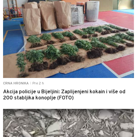
Pre 2 h
CRNA HRONIKA
|
Akcija policije u Bijeljini: Zaplijenjeni kokain i više od
200 stabljika konoplje (FOTO)
1