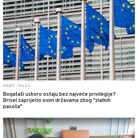
Pre 2 h
SVIJET
|
Bogataši uskoro ostaju bez najveće privilegije?
Brisel zaprijetio ovim državama zbog "zlatnih
pasoša"
0