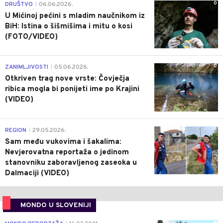
0
DRUŠTVO
06.06.2026.
|
U Mićinoj pećini s mladim naučnikom iz
BiH: Istina o šišmišima i mitu o kosi
(FOTO/VIDEO)
0
ZANIMLJIVOSTI
05.06.2026.
|
Otkriven trag nove vrste: Čovječja
ribica mogla bi ponijeti ime po Krajini
(VIDEO)
0
REGION
29.05.2026.
|
Sam među vukovima i šakalima:
Nevjerovatna reportaža o jedinom
stanovniku zaboravljenog zaseoka u
Dalmaciji (VIDEO)
MONDO U SLOVENIJI
4