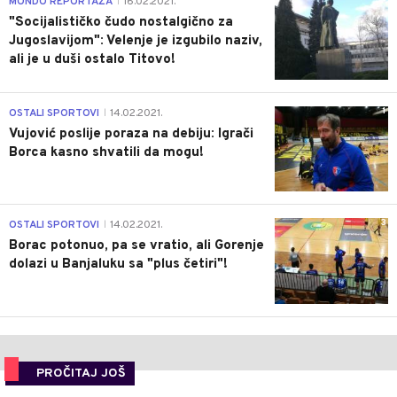
MONDO REPORTAŽA
16.02.2021.
|
"Socijalističko čudo nostalgično za
Jugoslavijom": Velenje je izgubilo naziv,
ali je u duši ostalo Titovo!
1
OSTALI SPORTOVI
14.02.2021.
|
Vujović poslije poraza na debiju: Igrači
Borca kasno shvatili da mogu!
3
OSTALI SPORTOVI
14.02.2021.
|
Borac potonuo, pa se vratio, ali Gorenje
dolazi u Banjaluku sa "plus četiri"!
PROČITAJ JOŠ