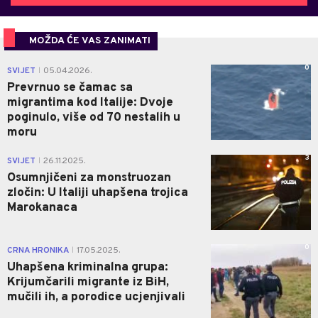
MOŽDA ĆE VAS ZANIMATI
0
SVIJET
05.04.2026.
|
Prevrnuo se čamac sa
migrantima kod Italije: Dvoje
poginulo, više od 70 nestalih u
moru
3
SVIJET
26.11.2025.
|
Osumnjičeni za monstruozan
zločin: U Italiji uhapšena trojica
Marokanaca
0
CRNA HRONIKA
17.05.2025.
|
Uhapšena kriminalna grupa:
Krijumčarili migrante iz BiH,
mučili ih, a porodice ucjenjivali