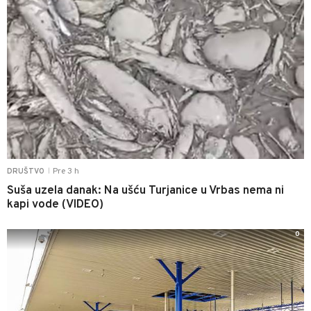
Pre 3 h
DRUŠTVO
|
Suša uzela danak: Na ušću Turjanice u Vrbas nema ni
kapi vode (VIDEO)
0