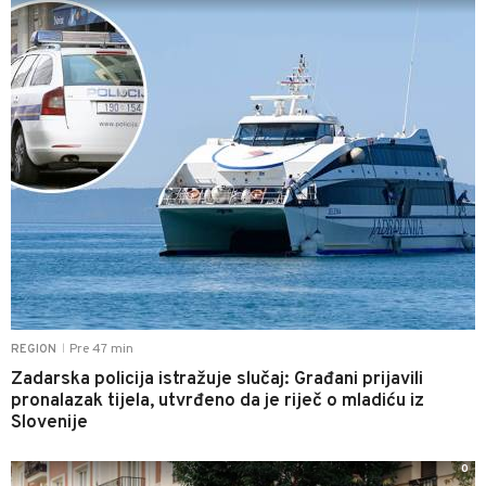
Pre 47 min
REGION
|
Zadarska policija istražuje slučaj: Građani prijavili
pronalazak tijela, utvrđeno da je riječ o mladiću iz
Slovenije
0