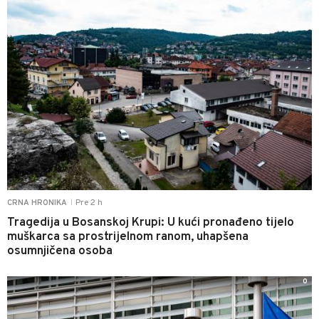
Pre 2 h
CRNA HRONIKA
|
Tragedija u Bosanskoj Krupi: U kući pronađeno tijelo
muškarca sa prostrijelnom ranom, uhapšena
osumnjičena osoba
0