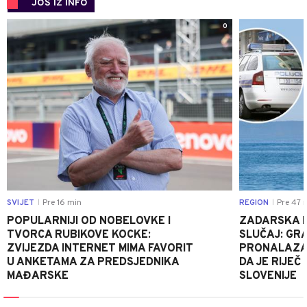
JOŠ IZ INFO
0
SVIJET
Pre 16 min
REGION
Pre 47 
|
|
POPULARNIJI OD NOBELOVKE I
ZADARSKA P
TVORCA RUBIKOVE KOCKE:
SLUČAJ: GRA
ZVIJEZDA INTERNET MIMA FAVORIT
PRONALAZAK
U ANKETAMA ZA PREDSJEDNIKA
DA JE RIJEČ 
MAĐARSKE
SLOVENIJE