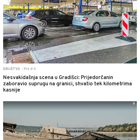
Pre 4 h
DRUŠTVO
|
Nesvakidašnja scena u Gradišci: Prijedorčanin
zaboravio suprugu na granici, shvatio tek kilometrima
kasnije
0