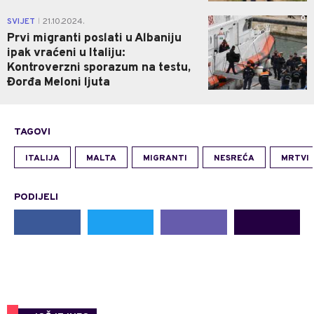
0
SVIJET
21.10.2024.
|
Prvi migranti poslati u Albaniju
ipak vraćeni u Italiju:
Kontroverzni sporazum na testu,
Đorđa Meloni ljuta
TAGOVI
ITALIJA
MALTA
MIGRANTI
NESREĆA
MRTVI
PODIJELI