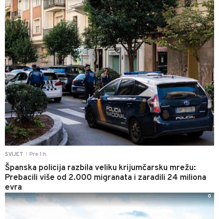
Pre 1 h
SVIJET
|
Španska policija razbila veliku krijumčarsku mrežu:
Prebacili više od 2.000 migranata i zaradili 24 miliona
evra
0