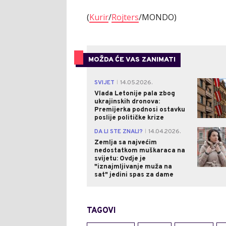
(
Kurir
/
Rojters
/MONDO)
MOŽDA ĆE VAS ZANIMATI
SVIJET
14.05.2026.
|
Vlada Letonije pala zbog
ukrajinskih dronova:
Premijerka podnosi ostavku
poslije političke krize
DA LI STE ZNALI?
14.04.2026.
|
Zemlja sa najvećim
nedostatkom muškaraca na
svijetu: Ovdje je
"iznajmljivanje muža na
sat" jedini spas za dame
TAGOVI