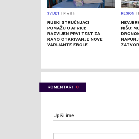
SVIJET
Pre 8 h
REGION
P
|
|
RUSKI STRUČNJACI
NEVJER
POMAŽU U AFRICI:
NIŠU: M
RAZVIJEN PRVI TEST ZA
DRONOM
RANO OTKRIVANJE NOVE
NAPUNJ
VARIJANTE EBOLE
ZATVO
KOMENTARI
0
Upiši ime