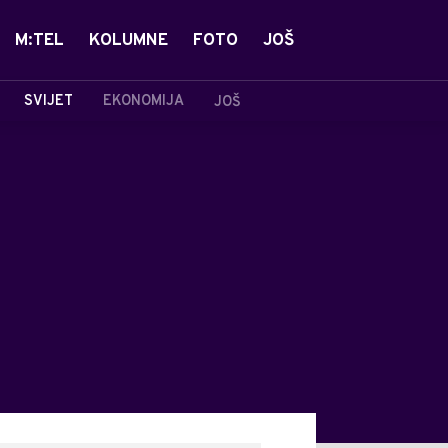
M:TEL
KOLUMNE
FOTO
JOŠ
SVIJET
EKONOMIJA
JOŠ