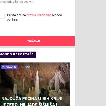
smije biti više od 25 MB.
Pristajete na
pravila korišćenja
Mondo
portala.
POŠALJI
MONDO REPORTAŽE
0
21.07.2026.
PUTOVANJA
NAJDUŽA PEĆINA U BIH KRIJE
JEZERO, HILJADE ŠIŠMIŠA I