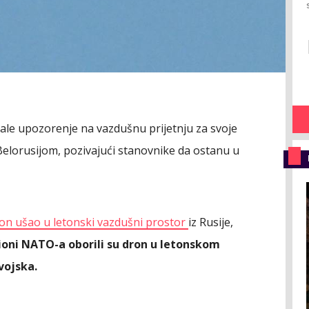
ale upozorenje na vazdušnu prijetnju za svoje
Belorusijom, pozivajući stanovnike da ostanu u
on ušao u letonski vazdušni prostor
iz Rusije,
ioni NATO-a oborili su dron u letonskom
vojska.