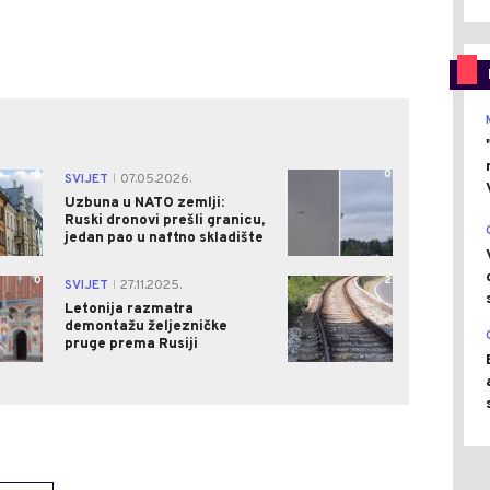
0
0
SVIJET
07.05.2026.
|
Uzbuna u NATO zemlji:
Ruski dronovi prešli granicu,
jedan pao u naftno skladište
0
2
SVIJET
27.11.2025.
|
Letonija razmatra
demontažu željezničke
pruge prema Rusiji