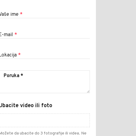
Vaše ime
*
E-mail
*
Lokacija
*
Ubacite video ili foto
Možete da ubacite do 3 fotografije ili videa. Ne