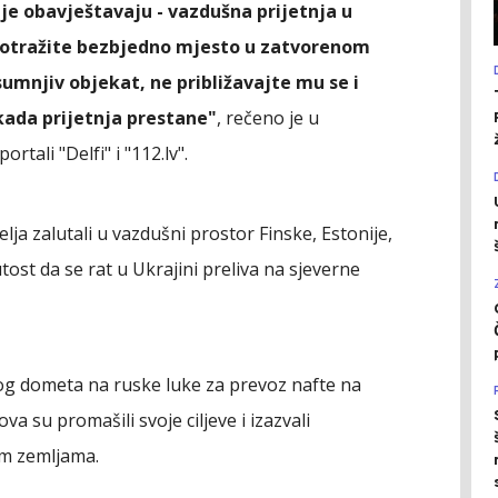
e obavještavaju - vazdušna prijetnja u
otražite bezbjedno mjesto u zatvorenom
 sumnjiv objekat, ne približavajte mu se i
 kada prijetnja prestane"
, rečeno je u
tali "Delfi" i "112.lv".
elja zalutali u vazdušni prostor Finske, Estonije,
utost da se rat u Ukrajini preliva na sjeverne
g dometa na ruske luke za prevoz nafte na
a su promašili svoje ciljeve i izazvali
m zemljama.