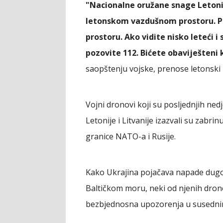
"Nacionalne oružane snage Letonij
letonskom vazdušnom prostoru. P
prostoru. Ako vidite nisko leteći i
pozovite 112. Bićete obaviješteni
saopštenju vojske, prenose letonski por
Vojni dronovi koji su posljednjih nedj
Letonije i Litvanije izazvali su zabrin
granice NATO-a i Rusije.
Kako Ukrajina pojačava napade dugo
Baltičkom moru, neki od njenih dronov
bezbjednosna upozorenja u susedni