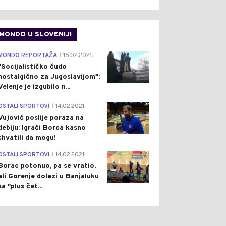
MONDO U SLOVENIJI
4
MONDO REPORTAŽA
16.02.2021.
|
"Socijalističko čudo
nostalgično za Jugoslavijom":
Velenje je izgubilo n...
1
OSTALI SPORTOVI
14.02.2021.
|
Vujović poslije poraza na
debiju: Igrači Borca kasno
shvatili da mogu!
3
OSTALI SPORTOVI
14.02.2021.
|
Borac potonuo, pa se vratio,
ali Gorenje dolazi u Banjaluku
sa "plus čet...