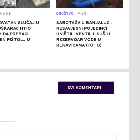
re 8 h
DRUŠTVO
Pre 8 h
REGI
|
OVATAN SLUČAJ U
SABOTAŽA U BANJALUCI:
VUČ
UŠKARAC HTIO
NESAVJESNI POJEDINCI
VEČ
 DA PREBACI
UNIŠTILI VENTIL I ISUŠILI
POZ
EN PIŠTOLJ U
REZERVOAR VODE U
RAZ
R
REKAVICAMA (FOTO)
(FO
SVI KOMENTARI