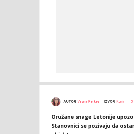
AUTOR
Vesna Kerkez
0
IZVOR
Kurir
Oružane snage Letonije upozora
Stanovnici se pozivaju da osta