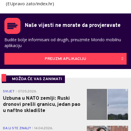
(EUpravo zato/index.hr)
Naše vijesti ne morate da provjeravate
Budite bolje informisani od drugih, preuzmite Mondo mobilnu
aplikaciju
PREUZMI APLIKACIJU
MOŽDA ĆE VAS ZANIMATI
0
SVIJET
07.05.2026.
|
Uzbuna u NATO zemlji: Ruski
dronovi prešli granicu, jedan pao
u naftno skladište
0
DA LI STE ZNALI?
14.04.2026.
|