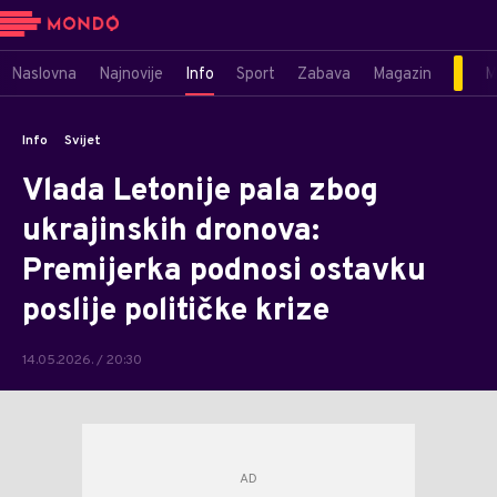
Naslovna
Najnovije
Info
Sport
Zabava
Magazin
M
Info
Svijet
Vlada Letonije pala zbog
ukrajinskih dronova:
Premijerka podnosi ostavku
poslije političke krize
14.05.2026. / 20:30