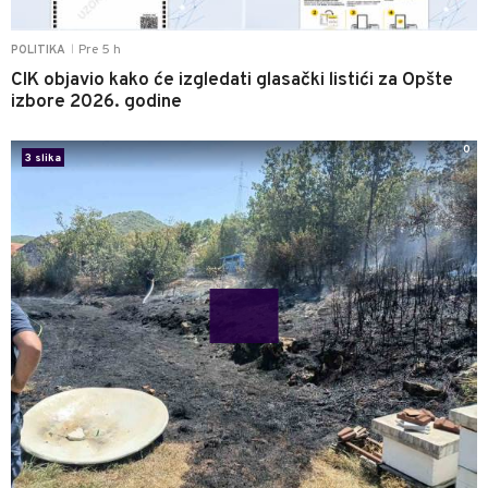
Pre 5 h
POLITIKA
|
CIK objavio kako će izgledati glasački listići za Opšte
izbore 2026. godine
0
3 slika