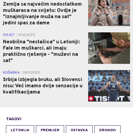
Zemlja sa najvećim nedostatkom
muškaraca na svijetu: Ovdje je
"iznajmljivanje muža na sat"
jedini spas za dame
1
SVIJET
10.12.2025.
|
Neobična "nestašica" u Letoniji:
Fale im muškarci, ali imaju
praktično rješenje - "muževi na
sat"
0
KOŠARKA
28.11.2025.
|
Srbija izbjegla bruku, ali Slovenci
nisu: Već imamo dvije senzacije u
kvalifikacijama
TAGOVI
LETONIJA
PREMIJER
OSTAVKA
DRONOVI