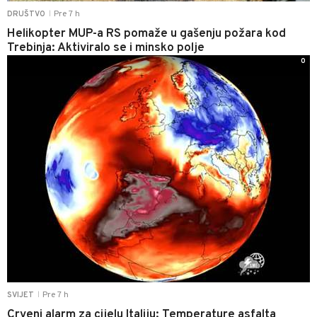
Pre 7 h
DRUŠTVO
|
Helikopter MUP-a RS pomaže u gašenju požara kod
Trebinja: Aktiviralo se i minsko polje
0
Pre 7 h
SVIJET
|
Crveni alarm za cijelu Italiju: Temperature asfalta