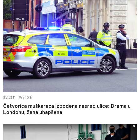
Pre 10 h
SVIJET
|
Četvorica muškaraca izbodena nasred ulice: Drama u
Londonu, žena uhapšena
0