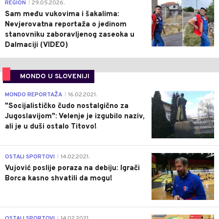
0
REGION
29.05.2026.
|
Sam među vukovima i šakalima:
Nevjerovatna reportaža o jedinom
stanovniku zaboravljenog zaseoka u
Dalmaciji (VIDEO)
MONDO U SLOVENIJI
4
MONDO REPORTAŽA
16.02.2021.
|
"Socijalističko čudo nostalgično za
Jugoslavijom": Velenje je izgubilo naziv,
ali je u duši ostalo Titovo!
1
OSTALI SPORTOVI
14.02.2021.
|
Vujović poslije poraza na debiju: Igrači
Borca kasno shvatili da mogu!
3
OSTALI SPORTOVI
14.02.2021.
|