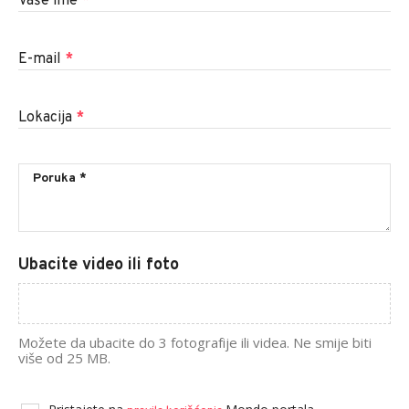
Vaše ime
*
E-mail
*
Lokacija
*
Ubacite video ili foto
Možete da ubacite do 3 fotografije ili videa. Ne smije biti
više od 25 MB.