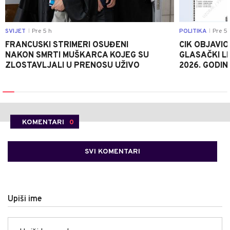
SVIJET
Pre 5 h
POLITIKA
Pre 5 
|
|
FRANCUSKI STRIMERI OSUĐENI
CIK OBJAVIO
NAKON SMRTI MUŠKARCA KOJEG SU
GLASAČKI LI
ZLOSTAVLJALI U PRENOSU UŽIVO
2026. GODIN
KOMENTARI
0
SVI KOMENTARI
Upiši ime