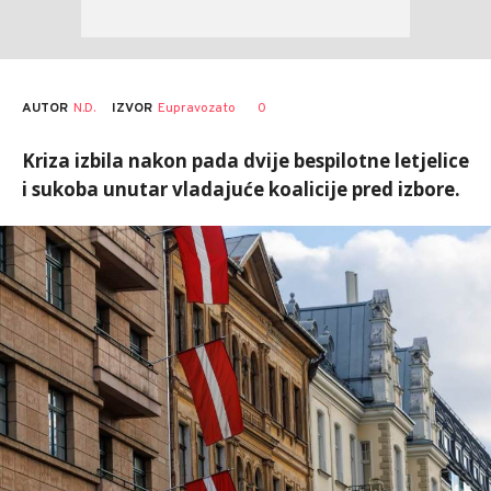
AUTOR
N.D.
0
IZVOR
Eupravozato
Kriza izbila nakon pada dvije bespilotne letjelice
i sukoba unutar vladajuće koalicije pred izbore.