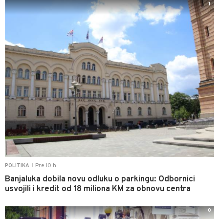
1
Pre 10 h
POLITIKA
|
Banjaluka dobila novu odluku o parkingu: Odbornici
usvojili i kredit od 18 miliona KM za obnovu centra
0