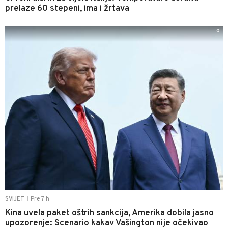
prelaze 60 stepeni, ima i žrtava
0
Pre 7 h
SVIJET
|
Kina uvela paket oštrih sankcija, Amerika dobila jasno
upozorenje: Scenario kakav Vašington nije očekivao