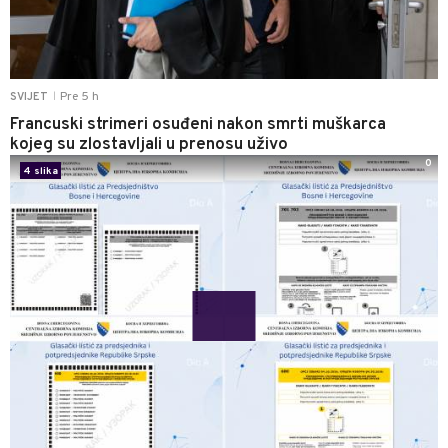
Pre 5 h
SVIJET
|
Francuski strimeri osuđeni nakon smrti muškarca
kojeg su zlostavljali u prenosu uživo
0
4 slika