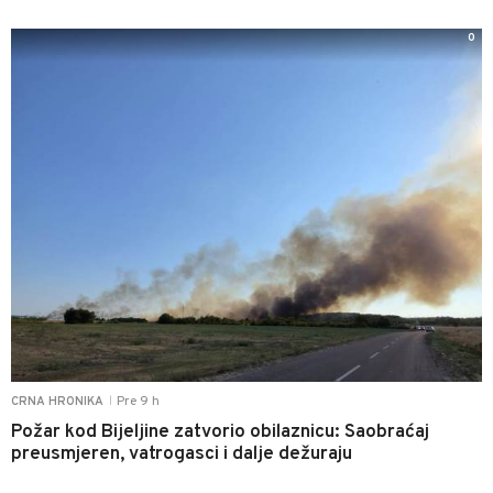
0
Pre 9 h
CRNA HRONIKA
|
Požar kod Bijeljine zatvorio obilaznicu: Saobraćaj
preusmjeren, vatrogasci i dalje dežuraju