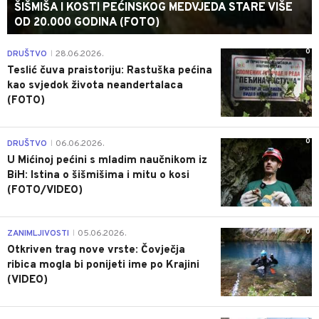
ŠIŠMIŠA I KOSTI PEĆINSKOG MEDVJEDA STARE VIŠE
OD 20.000 GODINA (FOTO)
0
DRUŠTVO
28.06.2026.
|
Teslić čuva praistoriju: Rastuška pećina
kao svjedok života neandertalaca
(FOTO)
0
DRUŠTVO
06.06.2026.
|
U Mićinoj pećini s mladim naučnikom iz
BiH: Istina o šišmišima i mitu o kosi
(FOTO/VIDEO)
0
ZANIMLJIVOSTI
05.06.2026.
|
Otkriven trag nove vrste: Čovječja
ribica mogla bi ponijeti ime po Krajini
(VIDEO)