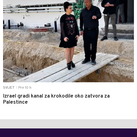
Pre 10 h
SVIJET
|
Izrael gradi kanal za krokodile oko zatvora za
Palestince