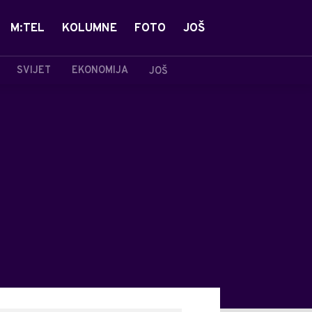
M:TEL
KOLUMNE
FOTO
JOŠ
SVIJET
EKONOMIJA
JOŠ