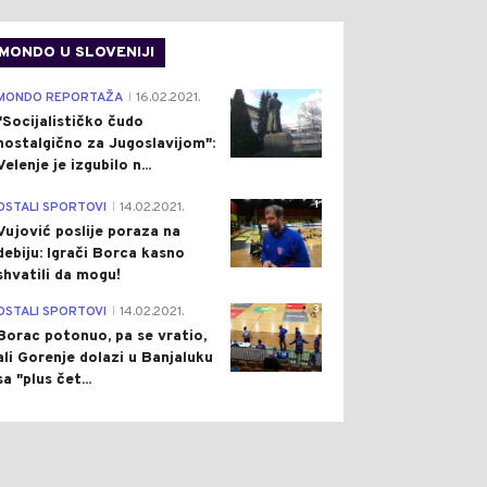
MONDO U SLOVENIJI
4
MONDO REPORTAŽA
16.02.2021.
|
"Socijalističko čudo
nostalgično za Jugoslavijom":
Velenje je izgubilo n...
1
OSTALI SPORTOVI
14.02.2021.
|
Vujović poslije poraza na
debiju: Igrači Borca kasno
shvatili da mogu!
3
OSTALI SPORTOVI
14.02.2021.
|
Borac potonuo, pa se vratio,
ali Gorenje dolazi u Banjaluku
sa "plus čet...