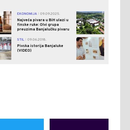
1
0
EKONOMIJA
09.09.2025.
|
Najveća pivara u BiH ulazi u
finske ruke: Olvi grupa
preuzima Banjalučku pivaru
1
0
STIL
09.06.2018.
|
Pivska istorija Banjaluke
(VIDEO)