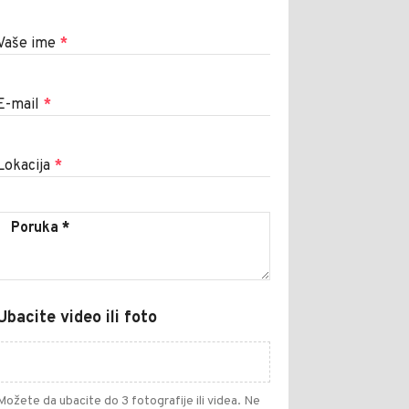
Vaše ime
*
E-mail
*
Lokacija
*
Ubacite video ili foto
Možete da ubacite do 3 fotografije ili videa. Ne