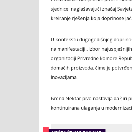
sjednice, naglašavajući značaj Savje
kreiranje rješenja koja doprinose ja
U kontekstu dugogodišnjeg doprinosa
na manifestaciji „Izbor najuspješniji
organizaciji Privredne komore Republ
domaćih proizvoda, čime je potvrđena
inovacijama.
Brend Nektar pivo nastavlja da širi pr
kontinuirana ulaganja u modernizacij