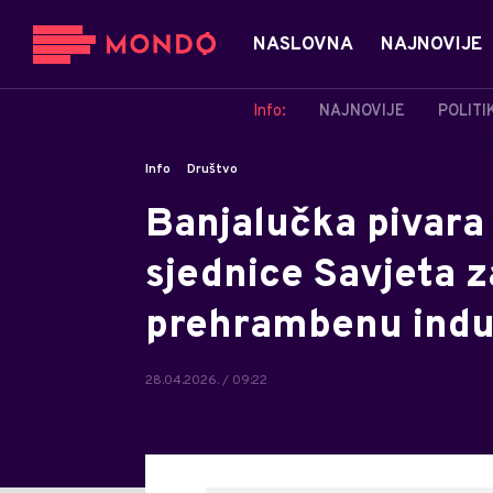
NASLOVNA
NAJNOVIJE
Info:
NAJNOVIJE
POLITI
Info
Društvo
Banjalučka pivara
sjednice Savjeta z
prehrambenu indus
28.04.2026. / 09:22