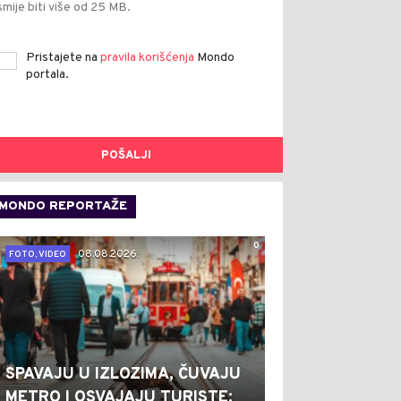
smije biti više od 25 MB.
Pristajete na
pravila korišćenja
Mondo
portala.
POŠALJI
MONDO REPORTAŽE
0
08.08.2026.
FOTO, VIDEO
SPAVAJU U IZLOZIMA, ČUVAJU
METRO I OSVAJAJU TURISTE: