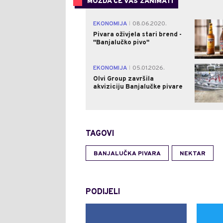
MOŽDA ĆE VAS ZANIMATI
EKONOMIJA
08.06.2020.
|
Pivara oživjela stari brend -
''Banjalučko pivo''
EKONOMIJA
05.01.2026.
|
Olvi Group završila
akviziciju Banjalučke pivare
TAGOVI
BANJALUČKA PIVARA
NEKTAR
PODIJELI