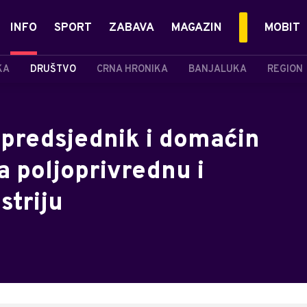
INFO
SPORT
ZABAVA
MAGAZIN
MOBIT
KA
DRUŠTVO
CRNA HRONIKA
BANJALUKA
REGION
 predsjednik i domaćin
a poljoprivrednu i
triju