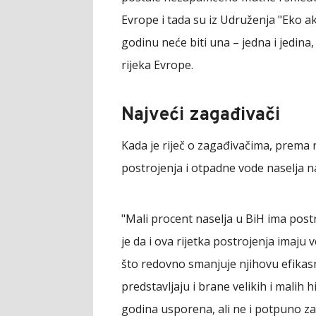
Evrope i tada su iz Udruženja "Eko akc
godinu neće biti una – jedna i jedina
rijeka Evrope.
Najveći zagađivači
Kada je riječ o zagađivačima, prema r
postrojenja i otpadne vode naselja n
"Mali procent naselja u BiH ima post
je da i ova rijetka postrojenja imaju 
što redovno smanjuje njihovu efikasno
predstavljaju i brane velikih i malih 
godina usporena, ali ne i potpuno zaus