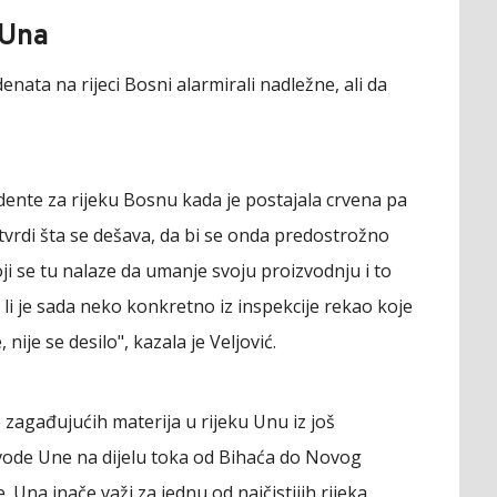
 Una
denata na rijeci Bosni alarmirali nadležne, ali da
idente za rijeku Bosnu kada je postajala crvena pa
utvrdi šta se dešava, da bi se onda predostrožno
oji se tu nalaze da umanje svoju proizvodnju i to
li je sada neko konkretno iz inspekcije rekao koje
nije se desilo", kazala je Veljović.
 zagađujućih materija u rijeku Unu iz još
vode Une na dijelu toka od Bihaća do Novog
na inače važi za jednu od najčistijih rijeka