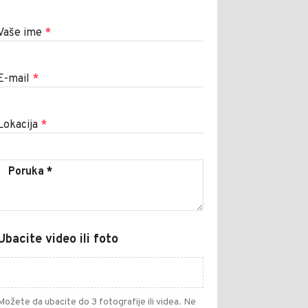
Vaše ime
*
E-mail
*
Lokacija
*
Ubacite video ili foto
Možete da ubacite do 3 fotografije ili videa. Ne