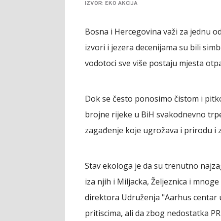
IZVOR: EKO AKCIJA
Bosna i Hercegovina važi za jednu od
izvori i jezera decenijama su bili si
vodotoci sve više postaju mjesta otpa
Dok se često ponosimo čistom i pit
brojne rijeke u BiH svakodnevno trpe
zagađenje koje ugrožava i prirodu i zd
Stav ekologa je da su trenutno najza
iza njih i Miljacka, Željeznica i mnog
direktora Udruženja "Aarhus centar u
pritiscima, ali da zbog nedostatka 