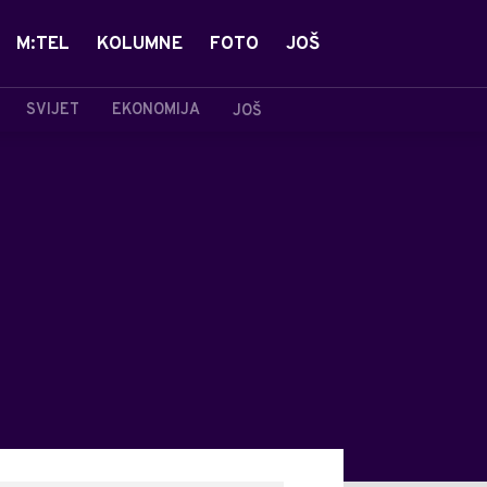
M:TEL
KOLUMNE
FOTO
JOŠ
SVIJET
EKONOMIJA
JOŠ