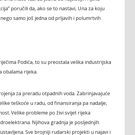
ija" poručili da, ako se to nastavi, Una za koju
, nego samo još jedna od prljavih i polumrtvih
iječima Podića, to su preostala velika industrijska
a obalama rijeka.
rojenja za preradu otpadnih voda. Zabrinjavajuće
velike teškoće u radu, od finansiranja pa nadalje,
st. Velike probleme po živi svijet rijeka
hidroelektrana. Njihova gradnja je posljednjih
tavljena. Sve brojniji rudarski projekti u najavi i