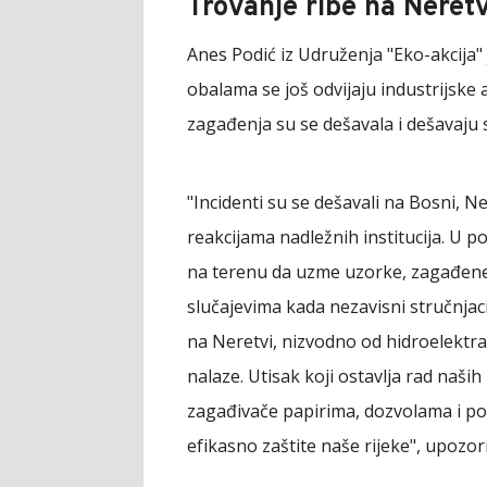
Trovanje ribe na Neretv
Anes Podić iz Udruženja "Eko-akcija" 
obalama se još odvijaju industrijske
zagađenja su se dešavala i dešavaju 
"Incidenti su se dešavali na Bosni, Ne
reakcijama nadležnih institucija. U p
na terenu da uzme uzorke, zagađene vo
slučajevima kada nezavisni stručnjac
na Neretvi, nizvodno od hidroelektra
nalaze. Utisak koji ostavlja rad naših 
zagađivače papirima, dozvolama i po
efikasno zaštite naše rijeke", upozori