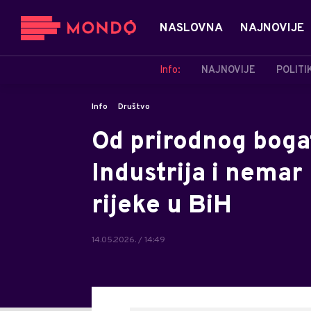
NASLOVNA
NAJNOVIJE
Info:
NAJNOVIJE
POLITI
Info
Društvo
Od prirodnog boga
Industrija i nemar
rijeke u BiH
14.05.2026. / 14:49