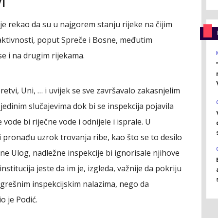
i
je rekao da su u najgorem stanju rijeke na čijim
 aktivnosti, poput Spreče i Bosne, međutim
se i na drugim rijekama.
retvi, Uni, … i uvijek se sve završavalo zakasnjelim
ojedinim slučajevima dok bi se inspekcija pojavila
de bi riječne vode i odnijele i isprale. U
i pronađu uzrok trovanja ribe, kao što se to desilo
ne Ulog, nadležne inspekcije bi ignorisale njihove
institucija jeste da im je, izgleda, važnije da pokriju
grešnim inspekcijskim nalazima, nego da
o je Podić.