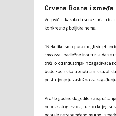
Crvena Bosna i smeđa
Veljović je kazala da su u slučaju inci
konkretnog boljitka nema.
"Nekoliko smo puta mogli vidjeti inc
smo zvali nadležne institucije da se 
tražilo od industrijskih zagađivača k
bude kao neka trenutna mjera, ali da 
postrojenje je zaslužno za zagađenje, 
Prošle godine dogodilo se ispuštanje
nepoznatog izvora, nakon kojeg su 
postale nezapamćeno mutne i smeđe. U