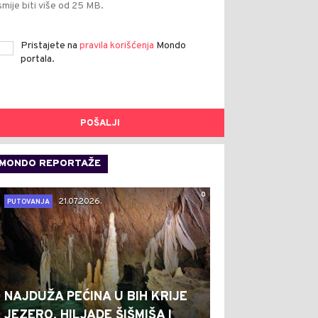
smije biti više od 25 MB.
Pristajete na
pravila korišćenja
Mondo
portala.
POŠALJI
MONDO REPORTAŽE
0
21.07.2026.
PUTOVANJA
NAJDUŽA PEĆINA U BIH KRIJE
JEZERO, HILJADE ŠIŠMIŠA I