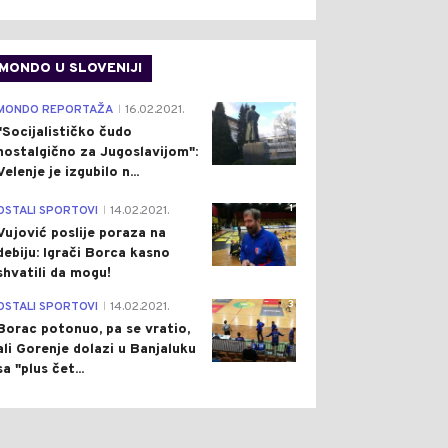
MONDO U SLOVENIJI
4
MONDO REPORTAŽA
16.02.2021.
|
"Socijalističko čudo
nostalgično za Jugoslavijom":
Velenje je izgubilo n...
1
OSTALI SPORTOVI
14.02.2021.
|
Vujović poslije poraza na
debiju: Igrači Borca kasno
shvatili da mogu!
3
OSTALI SPORTOVI
14.02.2021.
|
Borac potonuo, pa se vratio,
ali Gorenje dolazi u Banjaluku
sa "plus čet...