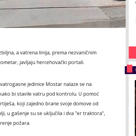
zbiljna, a vatrena linija, prema nezvaničnim
ometar, javljaju hercehovački portali.
 vatrogasne jedinice Mostar nalaze se na
kako bi stavile vatru pod kontrolu. U pomoć
Ortiješa, koji zajedno brane svoje domove od
i, u gašenje su se uključila i dva "er traktora",
irenje požara.