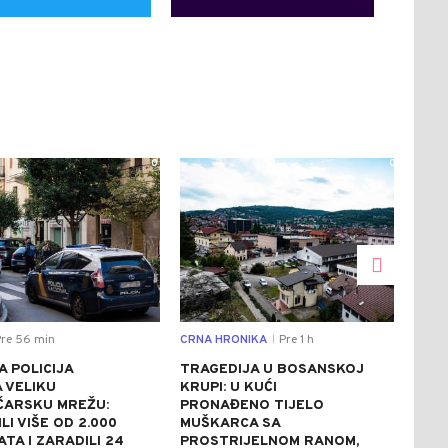
0
0
re 56 min
CRNA HRONIKA
Pre 1 h
SVIJ
|
 POLICIJA
TRAGEDIJA U BOSANSKOJ
BOG
 VELIKU
KRUPI: U KUĆI
OST
ČARSKU MREŽU:
PRONAĐENO TIJELO
PRI
LI VIŠE OD 2.000
MUŠKARCA SA
ZAP
TA I ZARADILI 24
PROSTRIJELNOM RANOM,
DRŽ