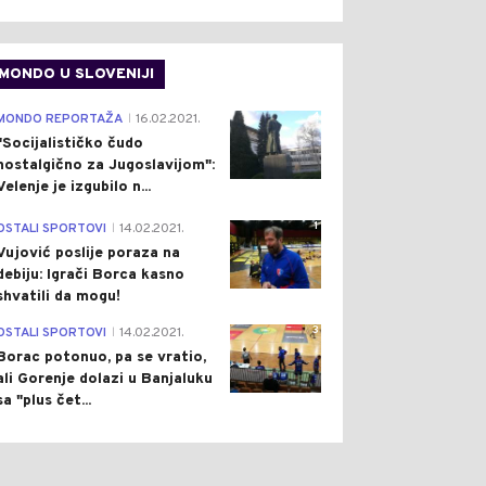
MONDO U SLOVENIJI
4
MONDO REPORTAŽA
16.02.2021.
|
"Socijalističko čudo
nostalgično za Jugoslavijom":
Velenje je izgubilo n...
1
OSTALI SPORTOVI
14.02.2021.
|
Vujović poslije poraza na
debiju: Igrači Borca kasno
shvatili da mogu!
3
OSTALI SPORTOVI
14.02.2021.
|
Borac potonuo, pa se vratio,
ali Gorenje dolazi u Banjaluku
sa "plus čet...