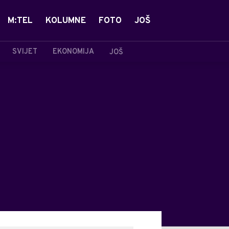
M:TEL
KOLUMNE
FOTO
JOŠ
SVIJET
EKONOMIJA
JOŠ