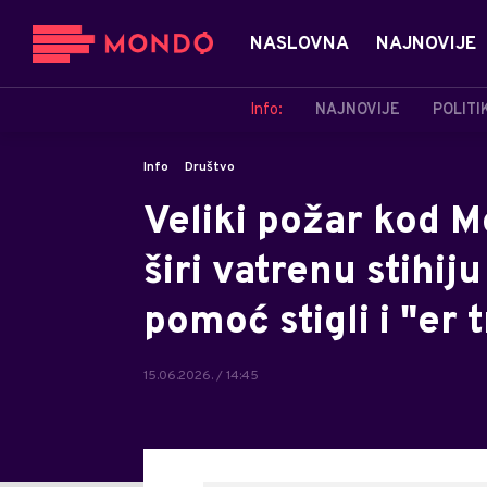
NASLOVNA
NAJNOVIJE
Info:
NAJNOVIJE
POLITI
Info
Društvo
Veliki požar kod M
širi vatrenu stihi
pomoć stigli i "er
15.06.2026. / 14:45