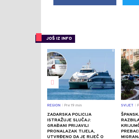
JOŠ IZ INFO
0
REGION
Pre 19 min
SVIJET
P
|
|
ZADARSKA POLICIJA
ŠPANSKA
ISTRAŽUJE SLUČAJ:
RAZBILA
GRAĐANI PRIJAVILI
KRIJUM
PRONALAZAK TIJELA,
PREBACI
UTVRĐENO DA JE RIJEČ O
MIGRANA