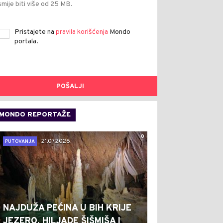
smije biti više od 25 MB.
Pristajete na
pravila korišćenja
Mondo
portala.
POŠALJI
MONDO REPORTAŽE
0
21.07.2026.
PUTOVANJA
NAJDUŽA PEĆINA U BIH KRIJE
JEZERO, HILJADE ŠIŠMIŠA I