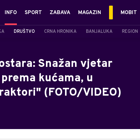
INFO
SPORT
ZABAVA
MAGAZIN
MOBIT
KA
DRUŠTVO
CRNA HRONIKA
BANJALUKA
REGION
ostara: Snažan vjetar
ju prema kućama, u
 traktori" (FOTO/VIDEO)