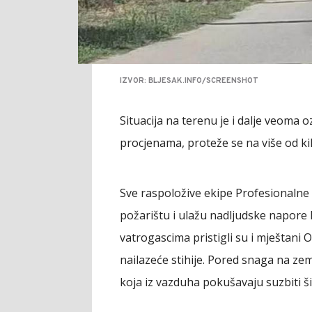
IZVOR: BLJESAK.INFO/SCREENSHOT
Situacija na terenu je i dalje veoma o
procjenama, proteže se na više od kil
Sve raspoložive ekipe Profesionalne
požarištu i ulažu nadljudske napore 
vatrogascima pristigli su i mještani 
nailazeće stihije. Pored snaga na zemlj
koja iz vazduha pokušavaju suzbiti š