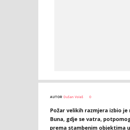
AUTOR
Dušan Volaš
0
Požar velikih razmjera izbio j
Buna, gdje se vatra, potpomog
prema stambenim objektima u n