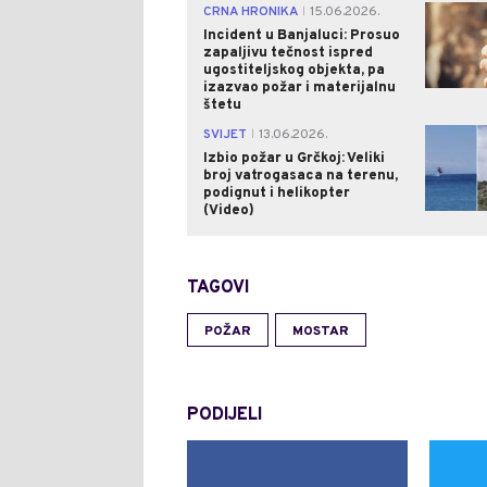
CRNA HRONIKA
15.06.2026.
|
Incident u Banjaluci: Prosuo
zapaljivu tečnost ispred
ugostiteljskog objekta, pa
izazvao požar i materijalnu
štetu
SVIJET
13.06.2026.
|
Izbio požar u Grčkoj: Veliki
broj vatrogasaca na terenu,
podignut i helikopter
(Video)
TAGOVI
POŽAR
MOSTAR
PODIJELI