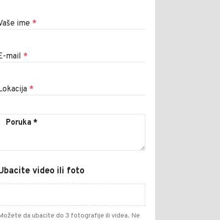
Vaše ime
*
E-mail
*
Lokacija
*
Ubacite video ili foto
Možete da ubacite do 3 fotografije ili videa. Ne