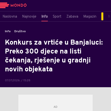
Naslovna
Najnovije
Info
Sport
Zabava
Magazin
M
Info
Društvo
Konkurs za vrtiće u Banjaluci:
Preko 300 djece na listi
čekanja, rješenje u gradnji
novih objekata
07.07.2026. / 15:28