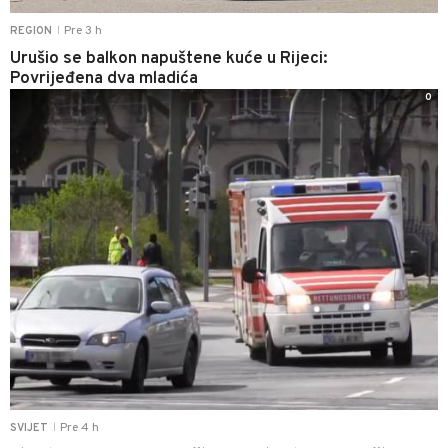
Pre 3 h
REGION
|
Urušio se balkon napuštene kuće u Rijeci:
Povrijeđena dva mladića
0
Pre 4 h
SVIJET
|