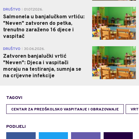
0
DRUŠTVO
01.07.2026.
|
Salmonela u banjalučkom vrtiću:
"Neven" zatvoren do petka,
trenutno zaraženo 16 djece i
vaspitač
0
DRUŠTVO
30.06.2026.
|
Zatvoren banjalučki vrtić
"Neven": Djeca i vaspitači
moraju na testiranja, sumnja se
na crijevne infekcije
TAGOVI
CENTAR ZA PREDŠKOLSKO VASPITANJE I OBRAZOVANJE
VRT
PODIJELI