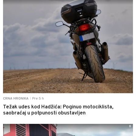
Pre 5 h
CRNA HRONIKA
|
Težak udes kod Hadžića: Poginuo motociklista,
saobraćaj u potpunosti obustavljen
0