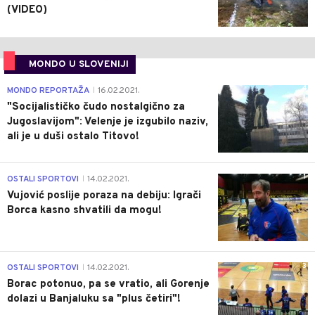
(VIDEO)
MONDO U SLOVENIJI
4
MONDO REPORTAŽA
16.02.2021.
|
"Socijalističko čudo nostalgično za
Jugoslavijom": Velenje je izgubilo naziv,
ali je u duši ostalo Titovo!
1
OSTALI SPORTOVI
14.02.2021.
|
Vujović poslije poraza na debiju: Igrači
Borca kasno shvatili da mogu!
3
OSTALI SPORTOVI
14.02.2021.
|
Borac potonuo, pa se vratio, ali Gorenje
dolazi u Banjaluku sa "plus četiri"!