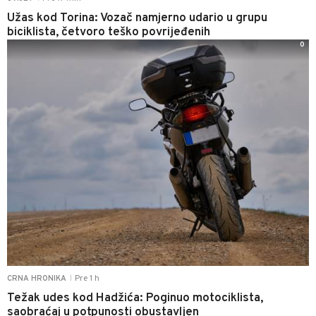
Užas kod Torina: Vozač namjerno udario u grupu
biciklista, četvoro teško povrijeđenih
0
Pre 1 h
CRNA HRONIKA
|
Težak udes kod Hadžića: Poginuo motociklista,
saobraćaj u potpunosti obustavljen