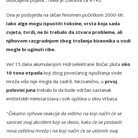
uobičajena pojava", rekla je Lolićeva za RTRS.
Ona je podsjetila na sličan fenomen početkom 2000-tih.
Iako alge mogu ispustiti toksine, vrsta koja sada
cvjeta, tvrdi, ne bi trebalo da stvara probleme, ali
njihovom razgradnjom zbog trošenja kiseonika u vodi
mogle bi uginuti ribe.
Već 15 dana akumulacijom Hidroelektrane Bočac pluta
oko
10 tona otpada
koji zbog povećanog ispuštanja vode
mreža više nije mogla da zadrži. Nezvanično, u
prvoj
polovini juna
trebalo bi da bude održan sastanak
entitetskih ministarstava i svih opština u slivu Vrbasa.
"
Čekamo njihove reakcije da vidimo na koji način će se
sanirati ovaj akcident koji se desio, kako će se postaviti
nova zaštitna mreža i na koji način će se ukloniti ovaj