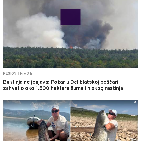
Pre 3 h
REGION
|
Buktinja ne jenjava: Požar u Deliblatskoj peščari
zahvatio oko 1.500 hektara šume i niskog rastinja
0