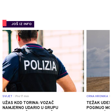
JOŠ IZ INFO
0
SVIJET
Pre 17 min
CRNA HRONIKA
|
|
UŽAS KOD TORINA: VOZAČ
TEŽAK UDES
NAMJERNO UDARIO U GRUPU
POGINUO MO