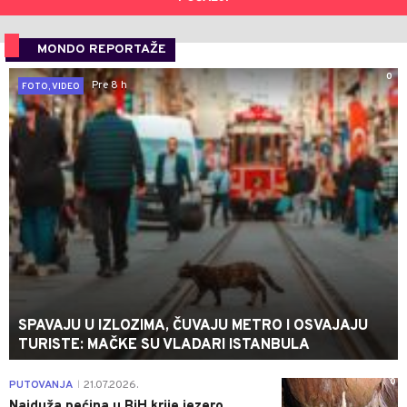
MONDO REPORTAŽE
0
Pre 8 h
FOTO, VIDEO
SPAVAJU U IZLOZIMA, ČUVAJU METRO I OSVAJAJU
TURISTE: MAČKE SU VLADARI ISTANBULA
0
PUTOVANJA
21.07.2026.
|
Najduža pećina u BiH krije jezero,