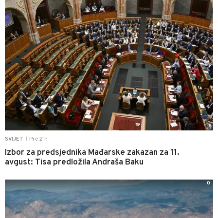
Pre 2 h
SVIJET
|
Izbor za predsjednika Mađarske zakazan za 11.
avgust: Tisa predložila Andraša Baku
0