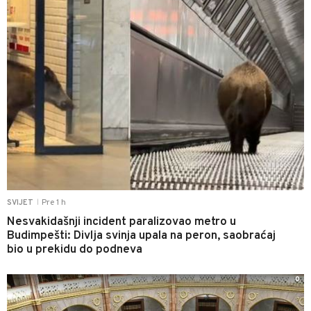
Pre 1 h
SVIJET
|
Nesvakidašnji incident paralizovao metro u
Budimpešti: Divlja svinja upala na peron, saobraćaj
bio u prekidu do podneva
0