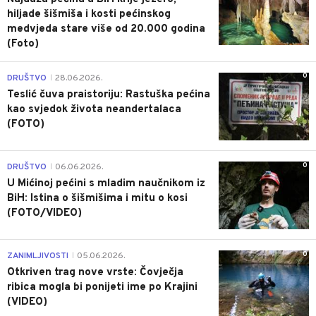
hiljade šišmiša i kosti pećinskog
medvjeda stare više od 20.000 godina
(Foto)
0
DRUŠTVO
28.06.2026.
|
Teslić čuva praistoriju: Rastuška pećina
kao svjedok života neandertalaca
(FOTO)
0
DRUŠTVO
06.06.2026.
|
U Mićinoj pećini s mladim naučnikom iz
BiH: Istina o šišmišima i mitu o kosi
(FOTO/VIDEO)
0
ZANIMLJIVOSTI
05.06.2026.
|
Otkriven trag nove vrste: Čovječja
ribica mogla bi ponijeti ime po Krajini
(VIDEO)