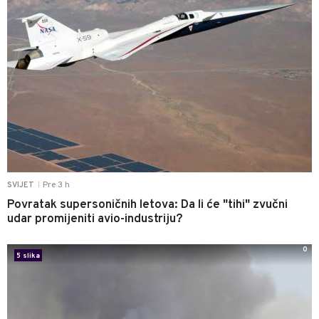
Pre 3 h
SVIJET
|
Povratak supersoničnih letova: Da li će "tihi" zvučni
udar promijeniti avio-industriju?
0
5 slika