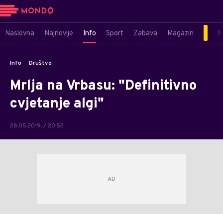
Naslovna
Najnovije
Info
Sport
Zabava
Magazin
M
Info
Društvo
Mrlja na Vrbasu: "Definitivno
cvjetanje algi"
28.05.2019. / 20:52