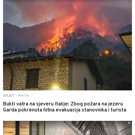
Pre 1 h
SVIJET
|
Bukti vatra na sjeveru Italije: Zbog požara na jezeru
Garda pokrenuta hitna evakuacija stanovnika i turista
0