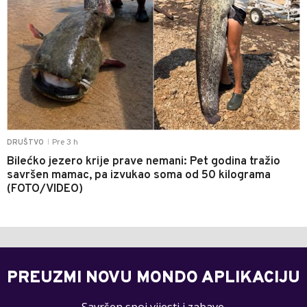
Pre 3 h
DRUŠTVO
|
Bilećko jezero krije prave nemani: Pet godina tražio
savršen mamac, pa izvukao soma od 50 kilograma
(FOTO/VIDEO)
PREUZMI NOVU MONDO APLIKACIJU
Savršen spoj vijesti i zabave.