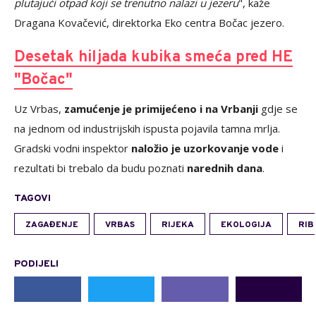
plutajući otpad koji se trenutno nalazi u jezeru
", kaže
Dragana Kovačević, direktorka Eko centra Bočac jezero.
Desetak hiljada kubika smeća pred HE
"Bočac"
Uz Vrbas,
zamućenje je primijećeno i na Vrbanji
gdje se
na jednom od industrijskih ispusta pojavila tamna mrlja.
Gradski vodni inspektor
naložio je uzorkovanje vode
i
rezultati bi trebalo da budu poznati
narednih dana
.
TAGOVI
ZAGAĐENJE
VRBAS
RIJEKA
EKOLOGIJA
RIB
PODIJELI