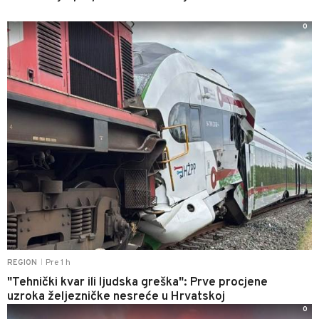
0
Pre 1 h
REGION
|
"Tehnički kvar ili ljudska greška": Prve procjene
uzroka željezničke nesreće u Hrvatskoj
0