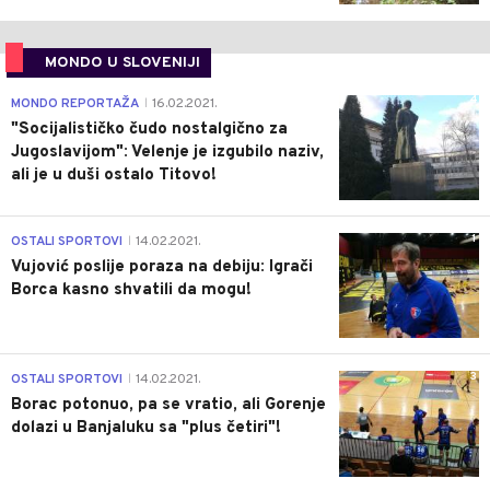
MONDO U SLOVENIJI
4
MONDO REPORTAŽA
16.02.2021.
|
"Socijalističko čudo nostalgično za
Jugoslavijom": Velenje je izgubilo naziv,
ali je u duši ostalo Titovo!
1
OSTALI SPORTOVI
14.02.2021.
|
Vujović poslije poraza na debiju: Igrači
Borca kasno shvatili da mogu!
3
OSTALI SPORTOVI
14.02.2021.
|
Borac potonuo, pa se vratio, ali Gorenje
dolazi u Banjaluku sa "plus četiri"!