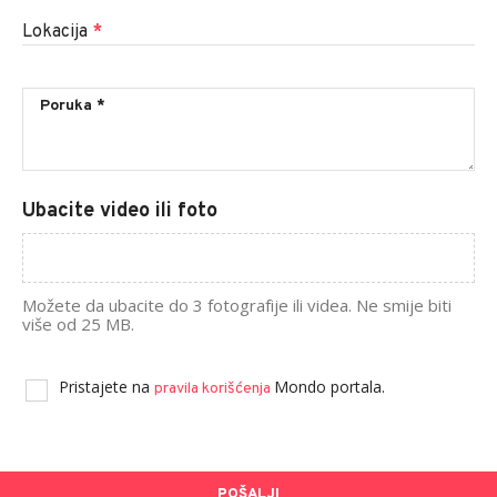
Lokacija
*
Ubacite video ili foto
Možete da ubacite do 3 fotografije ili videa. Ne smije biti
više od 25 MB.
Pristajete na
Mondo portala.
pravila korišćenja
POŠALJI