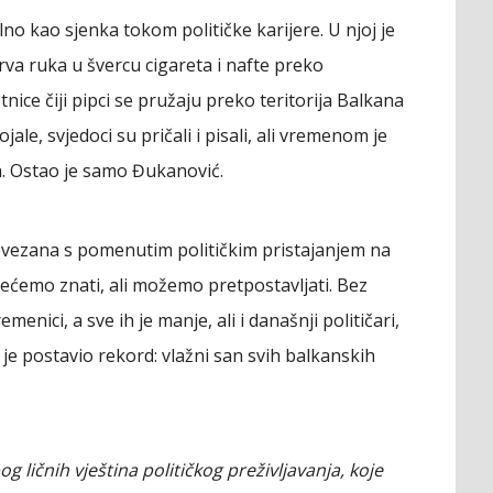
no kao sjenka tokom političke karijere. U njoj je
rva ruka u švercu cigareta i nafte preko
nice čiji pipci se pružaju preko teritorija Balkana
jale, svjedoci su pričali i pisali, ali vremenom je
ma. Ostao je samo Đukanović.
ovezana s pomenutim političkim pristajanjem na
nećemo znati, ali možemo pretpostavljati. Bez
emenici, a sve ih je manje, ali i današnji političari,
je postavio rekord: vlažni san svih balkanskih
g ličnih vještina političkog preživljavanja, koje