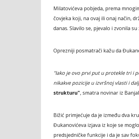
Milatovićeva pobjeda, prema mnogima,
čovjeka koji, na ovaj ili onaj način, d
danas. Slavilo se, pjevalo i zvonila su 
Oprezniji posmatrači kažu da Đukanov
"Iako je ovo prvi put u protekle tri i
nikakve pozicije u izvršnoj vlasti i dal
strukturu"
, smatra novinar iz Banjal
Bižić primjećuje da je između dva k
Đukanovićeva izjava iz koje se moglo
predsjedničke funkcije i da je sav f