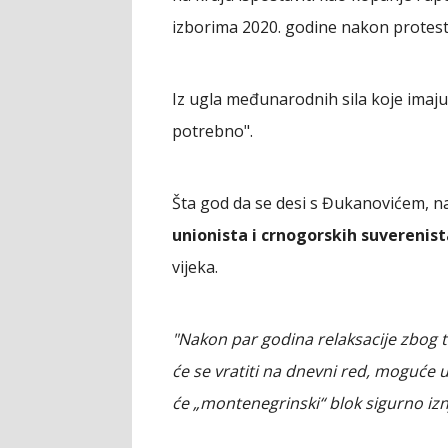
izborima 2020. godine nakon protesta-
Iz ugla međunarodnih sila koje imaju ve
potrebno".
Šta god da se desi s Đukanovićem, na
unionista i crnogorskih suverenist
vijeka.
"Nakon par godina relaksacije zbog
će se vratiti na dnevni red, moguće 
će „montenegrinski“ blok sigurno iznj