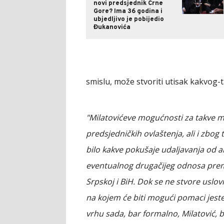
novi predsjednik Crne
Gore? Ima 36 godina i
ubjedljivo je pobijedio
Đukanovića
smislu, može stvoriti utisak kakvog-
"Milatovićeve mogućnosti za takve m
predsjedničkih ovlaštenja, ali i zbog
bilo kakve pokušaje udaljavanja od a
eventualnog drugačijeg odnosa prema 
Srpskoj i BiH. Dok se ne stvore uslovi
na kojem će biti mogući pomaci jest
vrhu sada, bar formalno, Milatović, b