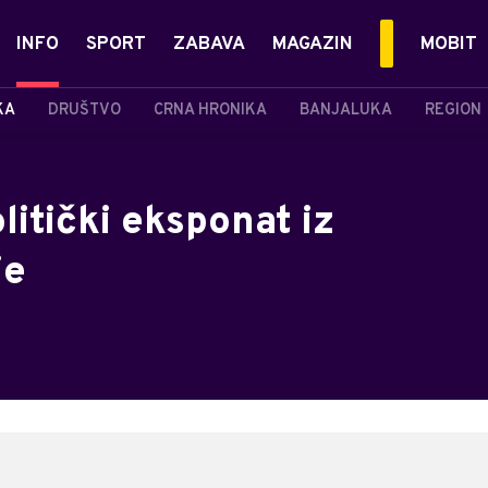
INFO
SPORT
ZABAVA
MAGAZIN
MOBIT
KA
DRUŠTVO
CRNA HRONIKA
BANJALUKA
REGION
litički eksponat iz
je