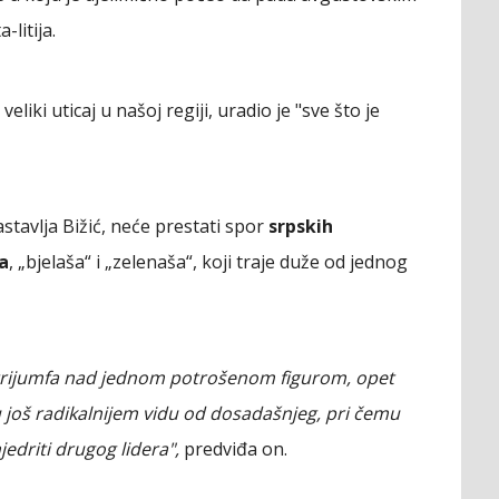
litija.
liki uticaj u našoj regiji, uradio je "sve što je
stavlja Bižić, neće prestati spor
srpskih
a
, „bjelaša“ i „zelenaša“, koji traje duže od jednog
 trijumfa nad jednom potrošenom figurom, opet
u još radikalnijem vidu od dosadašnjeg, pri čemu
edriti drugog lidera",
predviđa on.