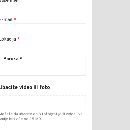
Vaše ime
*
E-mail
*
Lokacija
*
Ubacite video ili foto
Možete da ubacite do 3 fotografije ili videa. Ne
smije biti više od 25 MB.