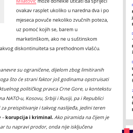
Milatović
može donekle uticati da spriječi
ovakav rasplet ukoliko u naredna dva i po
mjeseca povuče nekoliko zvučnih poteza,
uz pomoć kojih se, barem u
marketinškom, ako ne u suštinskom
takvog diskontinuiteta sa prethodnom vlašću.
anevre su ograničene, dijelom zbog limitiranih
 toga što će strani faktor još godinama opstruisati
ktuelnog političkog pravca Crne Gore, u kontekstu
NATO-u, Kosovu, Srbiji i Rusiji, pa i Republici
 za preispitivanje i takvog naslijeđa, jedini teren
e –
korupcija i kriminal.
Ako piramida na čijem je
ar tu napravi prodor, onda nije isključena