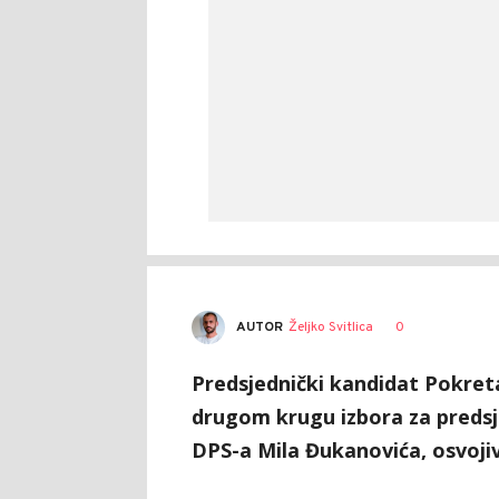
AUTOR
Željko Svitlica
0
Predsjednički kandidat Pokreta
drugom krugu izbora za predsj
DPS-a Mila Đukanovića, osvojiv