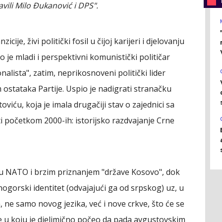
ili Milo Đukanović i DPS".
icije, živi politički fosil u čijoj karijeri i djelovanju
Bio je mladi i perspektivni komunistički političar
alista", zatim, neprikosnoveni politički lider
 ostataka Partije. Uspio je nadigrati stranačku
iću, koja je imala drugačiji stav o zajednici sa
iti početkom 2000-ih: istorijsko razdvajanje Crne
 u NATO i brzim priznanjem "države Kosovo", dok
ogorski identitet (odvajajući ga od srpskog) uz, u
a, ne samo novog jezika, već i nove crkve, što će se
e u koju je djelimično počeo da pada avgustovskim