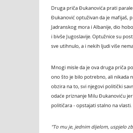
Druga priča Đukanovića prati paralel
Đukanović optuživan da je mafijaš, p
Jadranskog mora i Albanije, dio hobot
i bivše Jugoslavije. Optužnice su posto
sve utihnulo, a i nekih ljudi više ne
Mnogi misle da je ova druga priča p
ono što je bilo potrebno, ali nikada 
obzira na to, svi njegovi politički savr
odaće priznanje Milu Đukanoviću jer 
političara - opstajati stalno na vlasti.
"To mu je, jednim dijelom, uspjelo zbo