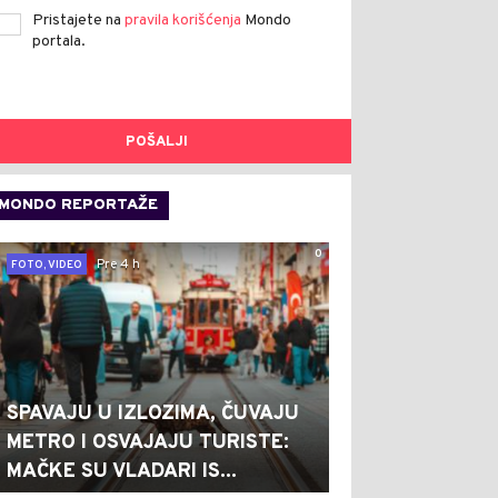
Pristajete na
pravila korišćenja
Mondo
portala.
POŠALJI
MONDO REPORTAŽE
0
Pre 4 h
FOTO, VIDEO
SPAVAJU U IZLOZIMA, ČUVAJU
METRO I OSVAJAJU TURISTE:
MAČKE SU VLADARI IS...