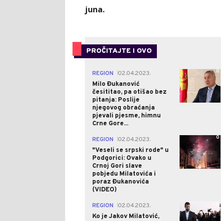
juna.
PROČITAJTE I OVO
0
REGION
02.04.2023.
|
Milo Đukanović
česititao, pa otišao bez
pitanja: Poslije
njegovog obraćanja
pjevali pjesme, himnu
Crne Gore...
0
REGION
02.04.2023.
|
"Veseli se srpski rode" u
Podgorici: Ovako u
Crnoj Gori slave
pobjedu Milatovića i
poraz Đukanovića
(VIDEO)
2
REGION
02.04.2023.
|
Ko je Jakov Milatović,