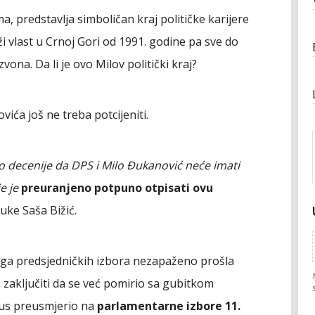
 predstavlja simboličan kraj političke karijere
rži vlast u Crnoj Gori od 1991. godine pa sve do
zvona. Da li je ovo Milov politički kraj?
ića još ne treba potcijeniti.
 po decenije da DPS i Milo Đukanović neće imati
je je
preuranjeno potpuno otpisati ovu
uke Saša Bižić.
ruga predsjedničkih izbora nezapaženo prošla
 zaključiti da se već pomirio sa gubitkom
okus preusmjerio na
parlamentarne izbore 11.