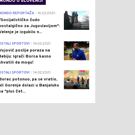
MONDO U SLOVENIJI
4
MONDO REPORTAŽA
16.02.2021.
|
"Socijalističko čudo
nostalgično za Jugoslavijom":
Velenje je izgubilo n...
1
OSTALI SPORTOVI
14.02.2021.
|
Vujović poslije poraza na
debiju: Igrači Borca kasno
shvatili da mogu!
3
OSTALI SPORTOVI
14.02.2021.
|
Borac potonuo, pa se vratio,
ali Gorenje dolazi u Banjaluku
sa "plus čet...