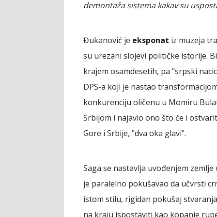
demontaža sistema kakav su uspostav
Đukanović je
eksponat
iz muzeja tranz
su urezani slojevi političke istorije. 
krajem osamdesetih, pa "srpski nacion
DPS-a koji je nastao transformacijom
konkurenciju oličenu u Momiru Bulatov
Srbijom i najavio ono što će i ostvar
Gore i Srbije, "dva oka glavi".
Saga se nastavlja uvođenjem zemlje
je paralelno pokušavao da učvrsti crn
istom stilu, rigidan pokušaj stvaranj
na kraju ispostaviti kao kopanje rup