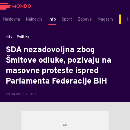
Naslovna
Najnovije
Info
Sport
Zabava
Magazin
M
Info
Politika
SDA nezadovoljna zbog
Šmitove odluke, pozivaju na
masovne proteste ispred
Parlamenta Federacije BiH
28.04.2023. / 10:27