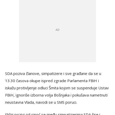
SDA poziva članove, simpatizere i sve građane da se u
13.30 časova okupe ispred zgrade Parlamenta FBiH i
iskažu protivljenje odluci Šmita kojom se suspenduje Ustav
FBiH, ignoriše izborna volja Bošnjaka i pokušava nametnuti
neustavna Vlada, navodi se u SMS poruci.
Slični pozivi od sinoć se među simpatizerima SDA šire i