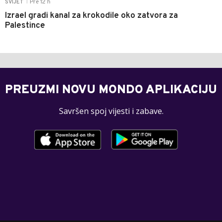
Pre 12 h
SVIJET
|
Izrael gradi kanal za krokodile oko zatvora za
Palestince
PREUZMI NOVU MONDO APLIKACIJU
Savršen spoj vijesti i zabave.