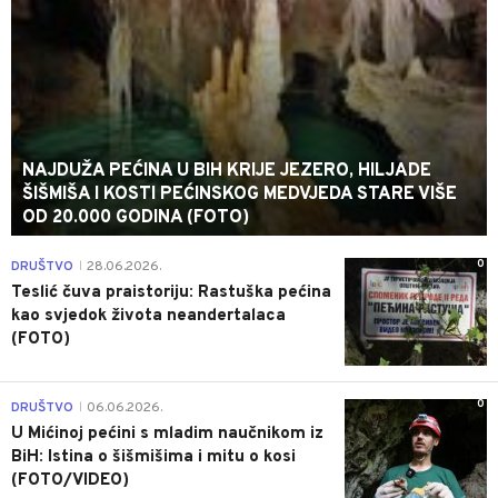
NAJDUŽA PEĆINA U BIH KRIJE JEZERO, HILJADE
ŠIŠMIŠA I KOSTI PEĆINSKOG MEDVJEDA STARE VIŠE
OD 20.000 GODINA (FOTO)
0
DRUŠTVO
28.06.2026.
|
Teslić čuva praistoriju: Rastuška pećina
kao svjedok života neandertalaca
(FOTO)
0
DRUŠTVO
06.06.2026.
|
U Mićinoj pećini s mladim naučnikom iz
BiH: Istina o šišmišima i mitu o kosi
(FOTO/VIDEO)