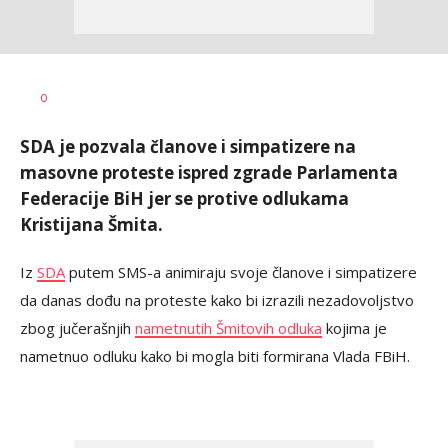
Dušan
AUTOR
0
Volaš
SDA je pozvala članove i simpatizere na
masovne proteste ispred zgrade Parlamenta
Federacije BiH jer se protive odlukama
Kristijana Šmita.
Iz
SDA
putem SMS-a animiraju svoje članove i simpatizere
da danas dođu na proteste kako bi izrazili nezadovoljstvo
zbog jučerašnjih
nametnutih Šmitovih odluka
kojima je
nametnuo odluku kako bi mogla biti formirana Vlada FBiH.