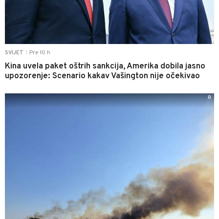
Pre 10 h
SVIJET
|
Kina uvela paket oštrih sankcija, Amerika dobila jasno
upozorenje: Scenario kakav Vašington nije očekivao
0