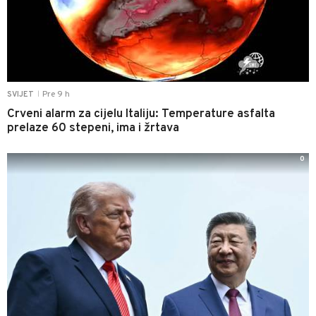
Pre 9 h
SVIJET
|
Crveni alarm za cijelu Italiju: Temperature asfalta
prelaze 60 stepeni, ima i žrtava
0