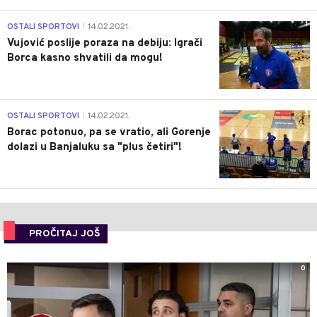
1
OSTALI SPORTOVI
14.02.2021.
|
Vujović poslije poraza na debiju: Igrači
Borca kasno shvatili da mogu!
3
OSTALI SPORTOVI
14.02.2021.
|
Borac potonuo, pa se vratio, ali Gorenje
dolazi u Banjaluku sa "plus četiri"!
PROČITAJ JOŠ
0