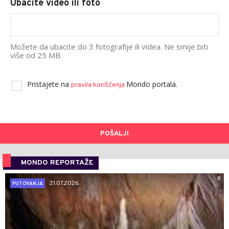
Ubacite video ili foto
Možete da ubacite do 3 fotografije ili videa. Ne smije biti
više od 25 MB.
Pristajete na
Mondo portala.
pravila korišćenja
POŠALJI
MONDO REPORTAŽE
0
21.07.2026.
PUTOVANJA