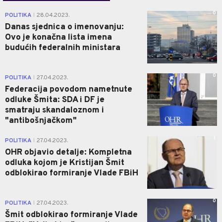
0
POLITIKA
28.04.2023.
|
Danas sjednica o imenovanju:
Ovo je konačna lista imena
budućih federalnih ministara
0
POLITIKA
27.04.2023.
|
Federacija povodom nametnute
odluke Šmita: SDA i DF je
smatraju skandaloznom i
"antibošnjačkom"
1
POLITIKA
27.04.2023.
|
OHR objavio detalje: Kompletna
odluka kojom je Kristijan Šmit
odblokirao formiranje Vlade FBiH
0
POLITIKA
27.04.2023.
|
Šmit odblokirao formiranje Vlade