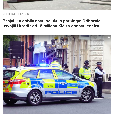
Pre 12 h
POLITIKA
|
Banjaluka dobila novu odluku o parkingu: Odbornici
usvojili i kredit od 18 miliona KM za obnovu centra
0