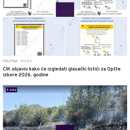
Pre 8 h
POLITIKA
|
CIK objavio kako će izgledati glasački listići za Opšte
izbore 2026. godine
0
3 slika