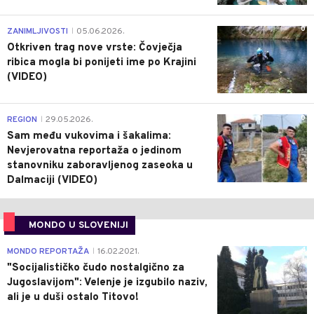
0
ZANIMLJIVOSTI
05.06.2026.
|
Otkriven trag nove vrste: Čovječja
ribica mogla bi ponijeti ime po Krajini
(VIDEO)
0
REGION
29.05.2026.
|
Sam među vukovima i šakalima:
Nevjerovatna reportaža o jedinom
stanovniku zaboravljenog zaseoka u
Dalmaciji (VIDEO)
MONDO U SLOVENIJI
4
MONDO REPORTAŽA
16.02.2021.
|
"Socijalističko čudo nostalgično za
Jugoslavijom": Velenje je izgubilo naziv,
ali je u duši ostalo Titovo!