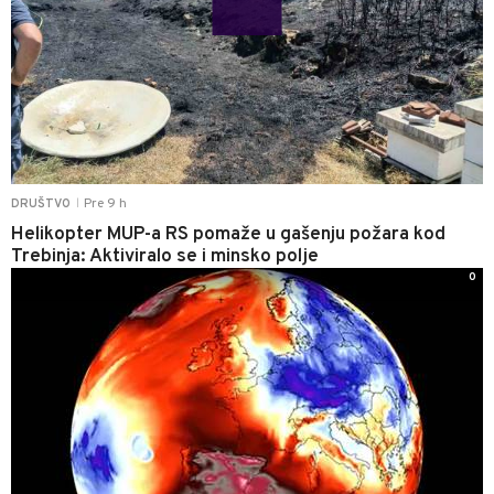
Pre 9 h
DRUŠTVO
|
Helikopter MUP-a RS pomaže u gašenju požara kod
Trebinja: Aktiviralo se i minsko polje
0