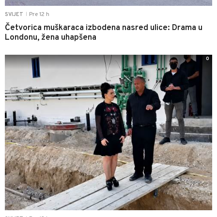
Pre 12 h
SVIJET
|
Četvorica muškaraca izbodena nasred ulice: Drama u
Londonu, žena uhapšena
0