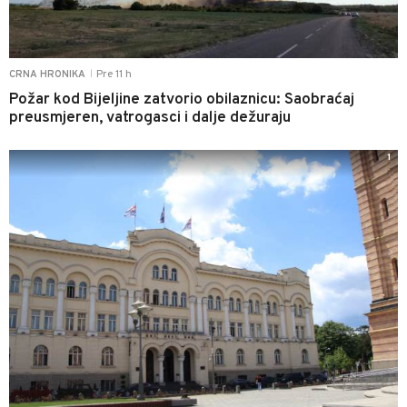
Pre 11 h
CRNA HRONIKA
|
Požar kod Bijeljine zatvorio obilaznicu: Saobraćaj
preusmjeren, vatrogasci i dalje dežuraju
1