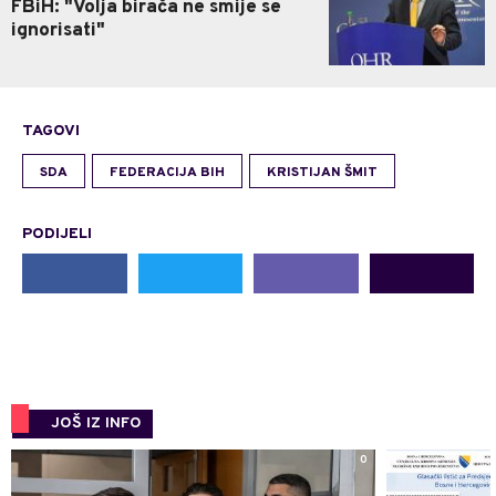
FBiH: "Volja birača ne smije se
ignorisati"
TAGOVI
SDA
FEDERACIJA BIH
KRISTIJAN ŠMIT
PODIJELI
JOŠ IZ INFO
0