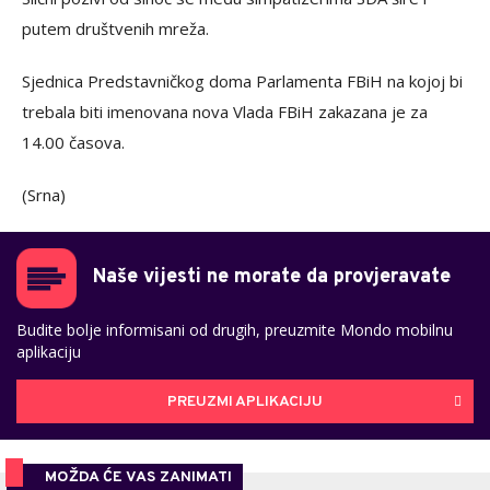
putem društvenih mreža.
Sjednica Predstavničkog doma Parlamenta FBiH na kojoj bi
trebala biti imenovana nova Vlada FBiH zakazana je za
14.00 časova.
(Srna)
Naše vijesti ne morate da provjeravate
Budite bolje informisani od drugih, preuzmite Mondo mobilnu
aplikaciju
PREUZMI APLIKACIJU
MOŽDA ĆE VAS ZANIMATI