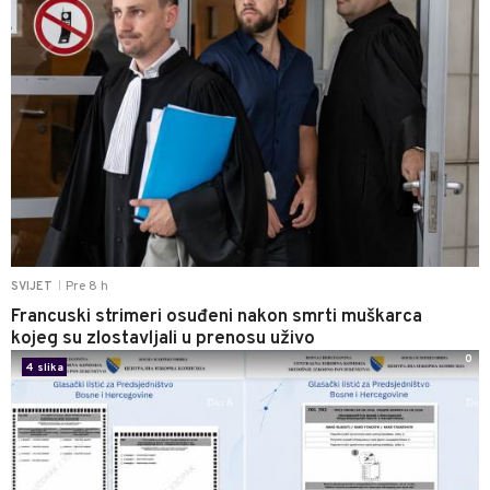
Pre 8 h
SVIJET
|
Francuski strimeri osuđeni nakon smrti muškarca
kojeg su zlostavljali u prenosu uživo
0
4 slika