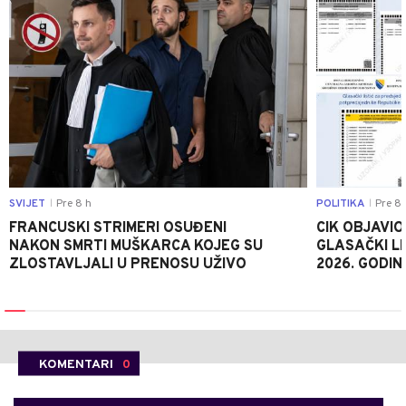
SVIJET
Pre 8 h
POLITIKA
Pre 8 
|
|
FRANCUSKI STRIMERI OSUĐENI
CIK OBJAVIO
NAKON SMRTI MUŠKARCA KOJEG SU
GLASAČKI LI
ZLOSTAVLJALI U PRENOSU UŽIVO
2026. GODIN
KOMENTARI
0