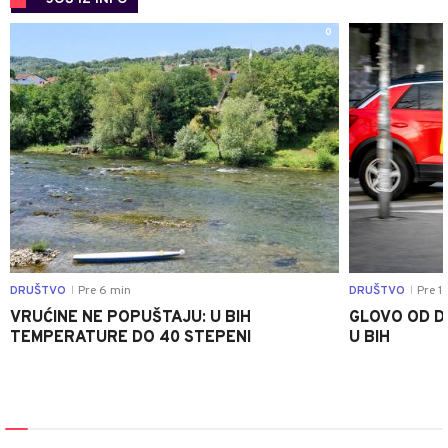
0
DRUŠTVO
Pre 6 min
DRUŠTVO
Pre 1
|
|
VRUĆINE NE POPUŠTAJU: U BIH
GLOVO OD D
TEMPERATURE DO 40 STEPENI
U BIH