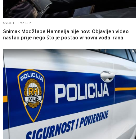
Pre 12 h
SVIJET
|
Snimak Modžtabe Hamneija nije nov: Objavljen video
nastao prije nego što je postao vrhovni vođa Irana
0