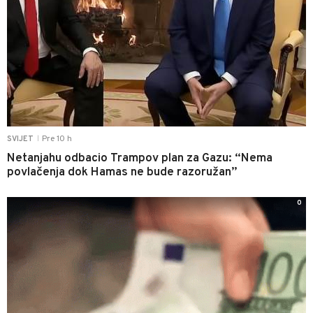
Pre 10 h
SVIJET
|
Netanjahu odbacio Trampov plan za Gazu: “Nema
povlačenja dok Hamas ne bude razoružan”
0