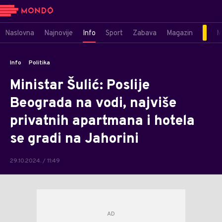
Naslovna
Najnovije
Info
Sport
Zabava
Magazin
M
Info
Politika
Ministar Šulić: Poslije
Beograda na vodi, najviše
privatnih apartmana i hotela
se gradi na Jahorini
29.10.2024. / 11:49