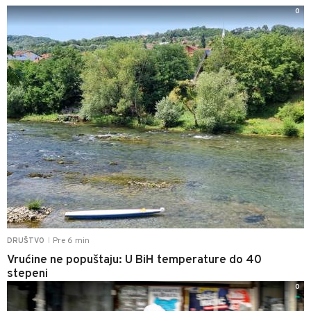
0
Pre 6 min
DRUŠTVO
|
Vrućine ne popuštaju: U BiH temperature do 40
stepeni
0