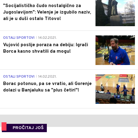
"Socijalističko čudo nostalgično za
Jugoslavijom": Velenje je izgubilo naziv,
ali je u duši ostalo Titovo!
1
OSTALI SPORTOVI
14.02.2021.
|
Vujović poslije poraza na debiju: Igrači
Borca kasno shvatili da mogu!
3
OSTALI SPORTOVI
14.02.2021.
|
Borac potonuo, pa se vratio, ali Gorenje
dolazi u Banjaluku sa "plus četiri"!
PROČITAJ JOŠ