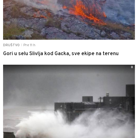
Pre 11 h
DRUŠTVO
|
Gori u selu Slivlja kod Gacka, sve ekipe na terenu
0