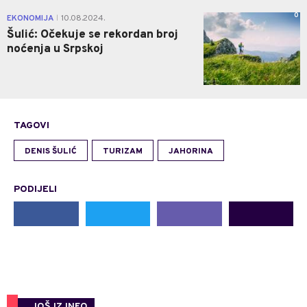
0
EKONOMIJA
10.08.2024.
|
Šulić: Očekuje se rekordan broj
noćenja u Srpskoj
TAGOVI
DENIS ŠULIĆ
TURIZAM
JAHORINA
PODIJELI
JOŠ IZ INFO