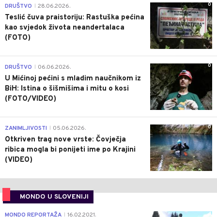
0
DRUŠTVO
28.06.2026.
|
Teslić čuva praistoriju: Rastuška pećina
kao svjedok života neandertalaca
(FOTO)
0
DRUŠTVO
06.06.2026.
|
U Mićinoj pećini s mladim naučnikom iz
BiH: Istina o šišmišima i mitu o kosi
(FOTO/VIDEO)
0
ZANIMLJIVOSTI
05.06.2026.
|
Otkriven trag nove vrste: Čovječja
ribica mogla bi ponijeti ime po Krajini
(VIDEO)
MONDO U SLOVENIJI
4
MONDO REPORTAŽA
16.02.2021.
|