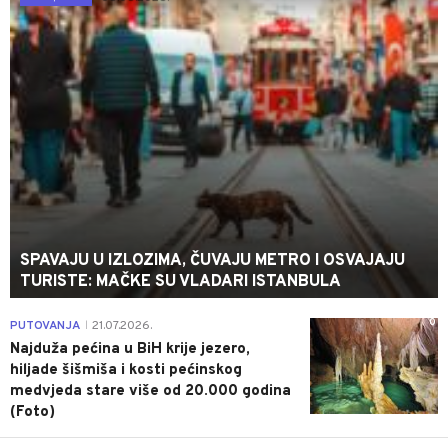
SPAVAJU U IZLOZIMA, ČUVAJU METRO I OSVAJAJU
TURISTE: MAČKE SU VLADARI ISTANBULA
0
PUTOVANJA
21.07.2026.
|
Najduža pećina u BiH krije jezero,
hiljade šišmiša i kosti pećinskog
medvjeda stare više od 20.000 godina
(Foto)