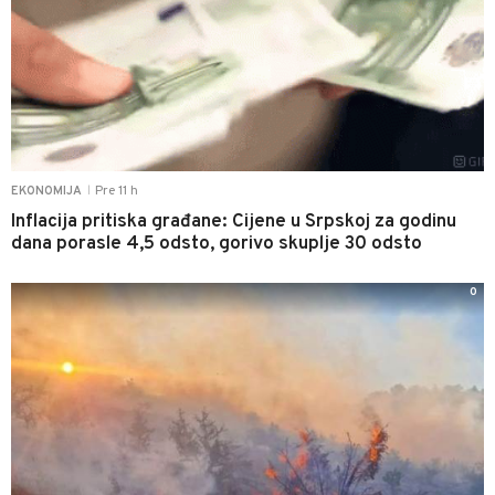
Pre 11 h
EKONOMIJA
|
Inflacija pritiska građane: Cijene u Srpskoj za godinu
dana porasle 4,5 odsto, gorivo skuplje 30 odsto
0