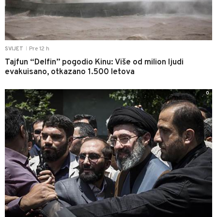
Pre 12 h
SVIJET
|
Tajfun “Delfin” pogodio Kinu: Više od milion ljudi
evakuisano, otkazano 1.500 letova
0