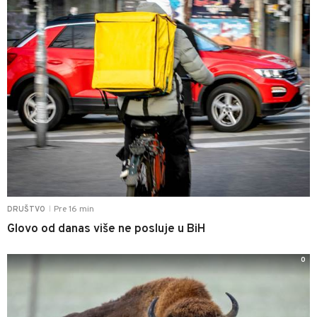
Pre 16 min
DRUŠTVO
|
Glovo od danas više ne posluje u BiH
0