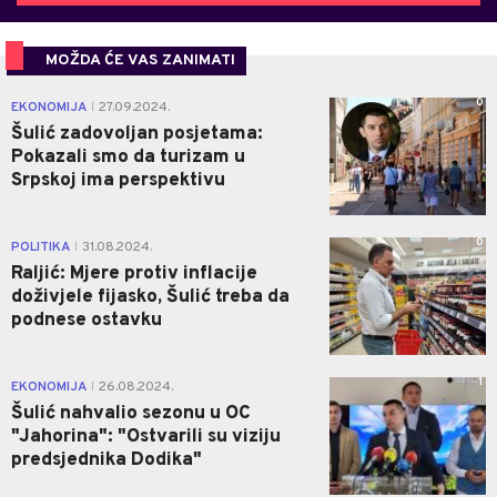
MOŽDA ĆE VAS ZANIMATI
0
EKONOMIJA
27.09.2024.
|
Šulić zadovoljan posjetama:
Pokazali smo da turizam u
Srpskoj ima perspektivu
0
POLITIKA
31.08.2024.
|
Raljić: Mjere protiv inflacije
doživjele fijasko, Šulić treba da
podnese ostavku
1
EKONOMIJA
26.08.2024.
|
Šulić nahvalio sezonu u OC
"Jahorina": "Ostvarili su viziju
predsjednika Dodika"