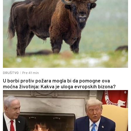
Pre 41 min
DRUŠTVO
|
U borbi protiv požara mogla bi da pomogne ova
moćna životinja: Kakva je uloga evropskih bizona?
0