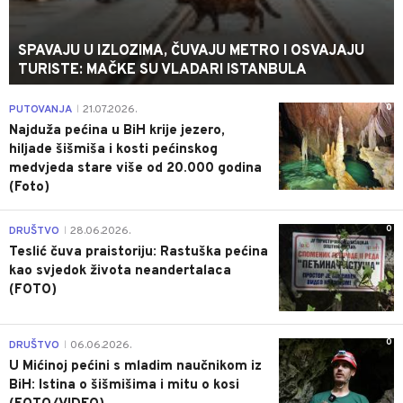
SPAVAJU U IZLOZIMA, ČUVAJU METRO I OSVAJAJU
TURISTE: MAČKE SU VLADARI ISTANBULA
0
PUTOVANJA
21.07.2026.
|
Najduža pećina u BiH krije jezero,
hiljade šišmiša i kosti pećinskog
medvjeda stare više od 20.000 godina
(Foto)
0
DRUŠTVO
28.06.2026.
|
Teslić čuva praistoriju: Rastuška pećina
kao svjedok života neandertalaca
(FOTO)
0
DRUŠTVO
06.06.2026.
|
U Mićinoj pećini s mladim naučnikom iz
BiH: Istina o šišmišima i mitu o kosi