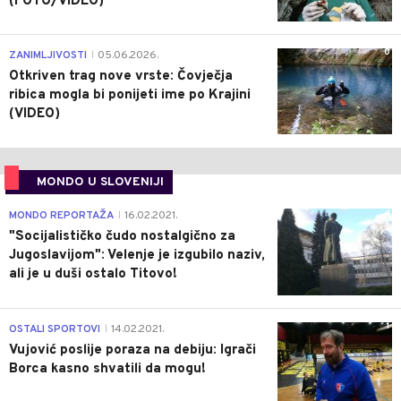
(FOTO/VIDEO)
0
ZANIMLJIVOSTI
05.06.2026.
|
Otkriven trag nove vrste: Čovječja
ribica mogla bi ponijeti ime po Krajini
(VIDEO)
MONDO U SLOVENIJI
4
MONDO REPORTAŽA
16.02.2021.
|
"Socijalističko čudo nostalgično za
Jugoslavijom": Velenje je izgubilo naziv,
ali je u duši ostalo Titovo!
1
OSTALI SPORTOVI
14.02.2021.
|
Vujović poslije poraza na debiju: Igrači
Borca kasno shvatili da mogu!