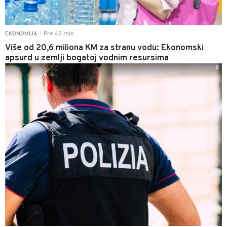
Pre 43 min
EKONOMIJA
|
Više od 20,6 miliona KM za stranu vodu: Ekonomski
apsurd u zemlji bogatoj vodnim resursima
0