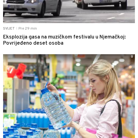
Pre 29 min
SVIJET
|
Eksplozija gasa na muzičkom festivalu u Njemačkoj:
Povrijeđeno deset osoba
0