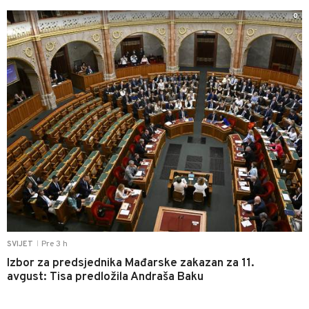
0
Pre 3 h
SVIJET
|
Izbor za predsjednika Mađarske zakazan za 11.
avgust: Tisa predložila Andraša Baku