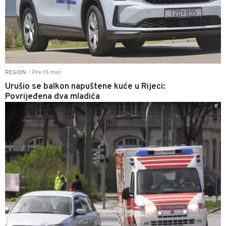
Pre 15 min
REGION
|
Urušio se balkon napuštene kuće u Rijeci:
Povrijeđena dva mladića
0