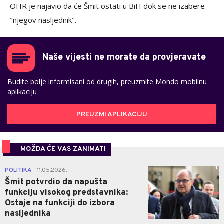
OHR je najavio da će Šmit ostati u BiH dok se ne izabere
"njegov nasljednik".
Naše vijesti ne morate da provjeravate
Budite bolje informisani od drugih, preuzmite Mondo mobilnu
aplikaciju
PREUZMI APLIKACIJU
MOŽDA ĆE VAS ZANIMATI
1
POLITIKA
11.05.2026.
|
Šmit potvrdio da napušta
funkciju visokog predstavnika:
Ostaje na funkciji do izbora
nasljednika