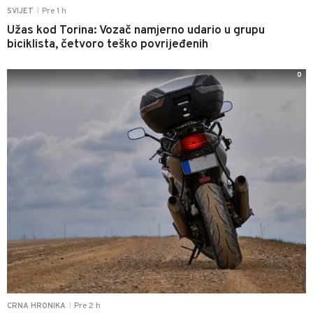
Pre 1 h
SVIJET
|
Užas kod Torina: Vozač namjerno udario u grupu
biciklista, četvoro teško povrijeđenih
0
Pre 2 h
CRNA HRONIKA
|