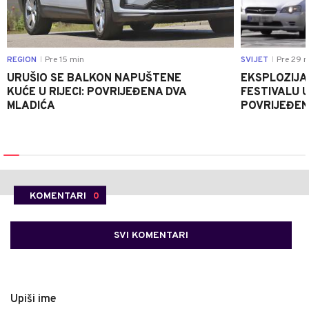
REGION
Pre 15 min
SVIJET
Pre 29 m
|
|
URUŠIO SE BALKON NAPUŠTENE
EKSPLOZIJA
KUĆE U RIJECI: POVRIJEĐENA DVA
FESTIVALU 
MLADIĆA
POVRIJEĐEN
KOMENTARI
0
SVI KOMENTARI
Upiši ime