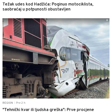
Težak udes kod Hadžića: Poginuo motociklista,
saobraćaj u potpunosti obustavljen
0
Pre 2 h
REGION
|
"Tehnički kvar ili ljudska greška": Prve procjene