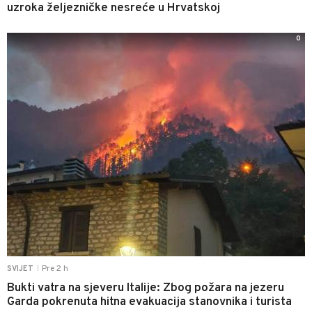
uzroka željezničke nesreće u Hrvatskoj
0
Pre 2 h
SVIJET
|
Bukti vatra na sjeveru Italije: Zbog požara na jezeru
Garda pokrenuta hitna evakuacija stanovnika i turista