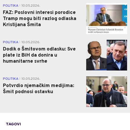
0
POLITIKA
10.05.2026.
|
FAZ: Poslovni interesi porodice
Tramp mogu biti razlog odlaska
Kristijana Šmita
1
POLITIKA
10.05.2026.
|
Dodik o Šmitovom odlasku: Sve
plate iz BiH da donira u
humanitarne svrhe
0
POLITIKA
10.05.2026.
|
Potvrdio njemačkim medijima:
Šmit podnosi ostavku
TAGOVI