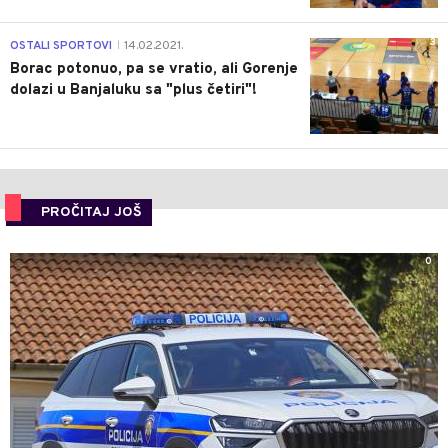
3
OSTALI SPORTOVI
14.02.2021.
|
Borac potonuo, pa se vratio, ali Gorenje
dolazi u Banjaluku sa "plus četiri"!
PROČITAJ JOŠ
0