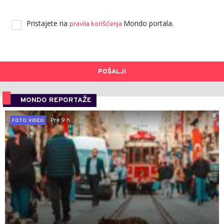
Pristajete na
Mondo portala.
pravila korišćenja
POŠALJI
MONDO REPORTAŽE
0
Pre 9 h
FOTO, VIDEO