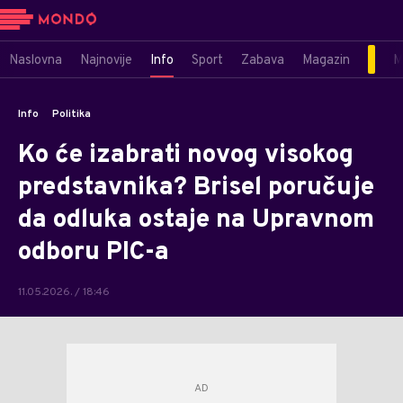
Naslovna
Najnovije
Info
Sport
Zabava
Magazin
M
Info
Politika
Ko će izabrati novog visokog
predstavnika? Brisel poručuje
da odluka ostaje na Upravnom
odboru PIC-a
11.05.2026. / 18:46