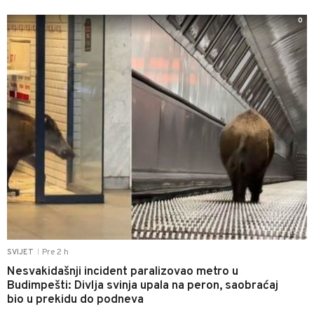
0
Pre 2 h
SVIJET
|
Nesvakidašnji incident paralizovao metro u
Budimpešti: Divlja svinja upala na peron, saobraćaj
bio u prekidu do podneva