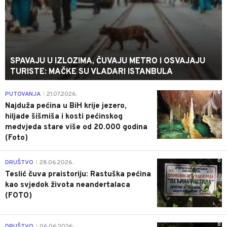
SPAVAJU U IZLOZIMA, ČUVAJU METRO I OSVAJAJU
TURISTE: MAČKE SU VLADARI ISTANBULA
0
PUTOVANJA
21.07.2026.
|
Najduža pećina u BiH krije jezero,
hiljade šišmiša i kosti pećinskog
medvjeda stare više od 20.000 godina
(Foto)
0
DRUŠTVO
28.06.2026.
|
Teslić čuva praistoriju: Rastuška pećina
kao svjedok života neandertalaca
(FOTO)
0
DRUŠTVO
06.06.2026.
|