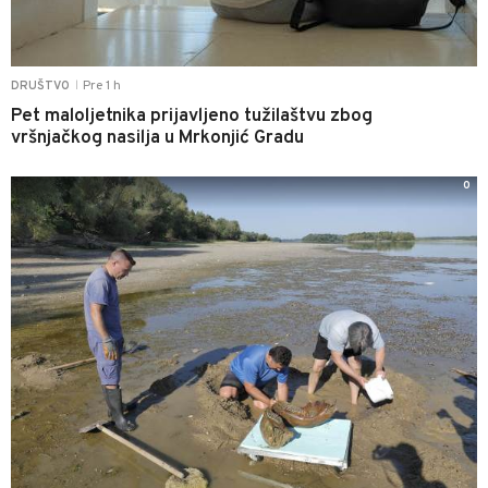
Pre 1 h
DRUŠTVO
|
Pet maloljetnika prijavljeno tužilaštvu zbog
vršnjačkog nasilja u Mrkonjić Gradu
0