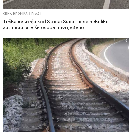
Pre 2 h
CRNA HRONIKA
|
Teška nesreća kod Stoca: Sudarilo se nekoliko
automobila, više osoba povrijeđeno
0