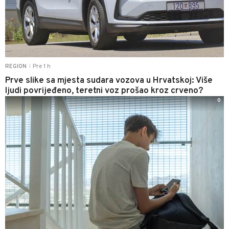
Pre 1 h
REGION
|
Prve slike sa mjesta sudara vozova u Hrvatskoj: Više
ljudi povrijeđeno, teretni voz prošao kroz crveno?
0