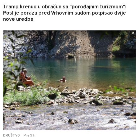
Tramp krenuo u obračun sa "porođajnim turizmom":
Poslije poraza pred Vrhovnim sudom potpisao dvije
nove uredbe
0
Pre 3 h
DRUŠTVO
|