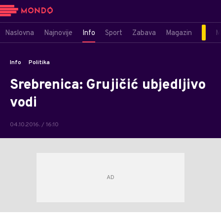
Naslovna
Najnovije
Info
Sport
Zabava
Magazin
M
Info
Politika
Srebrenica: Grujičić ubjedljivo
vodi
04.10.2016. / 16:10