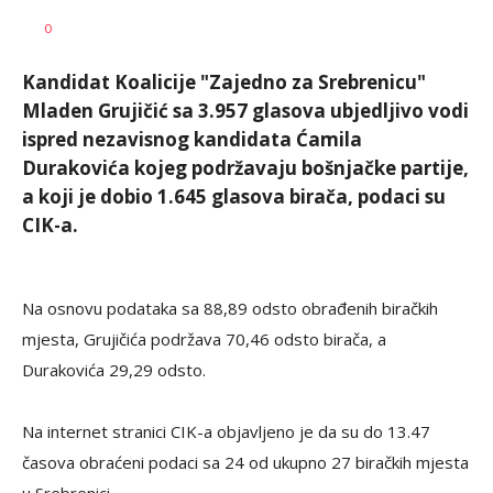
SRNA
AUTOR
0
1
Kandidat Koalicije "Zajedno za Srebrenicu"
Mladen Grujičić sa 3.957 glasova ubjedljivo vodi
ispred nezavisnog kandidata Ćamila
Durakovića kojeg podržavaju bošnjačke partije,
a koji je dobio 1.645 glasova birača, podaci su
CIK-a.
Na osnovu podataka sa 88,89 odsto obrađenih biračkih
mjesta, Grujičića podržava 70,46 odsto birača, a
Durakovića 29,29 odsto.
Na internet stranici CIK-a objavljeno je da su do 13.47
časova obraćeni podaci sa 24 od ukupno 27 biračkih mjesta