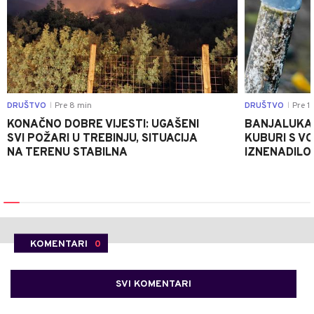
DRUŠTVO
Pre 8 min
DRUŠTVO
Pre 1 
|
|
KONAČNO DOBRE VIJESTI: UGAŠENI
BANJALUKA 
SVI POŽARI U TREBINJU, SITUACIJA
KUBURI S V
NA TERENU STABILNA
IZNENADILO
KOMENTARI
0
SVI KOMENTARI