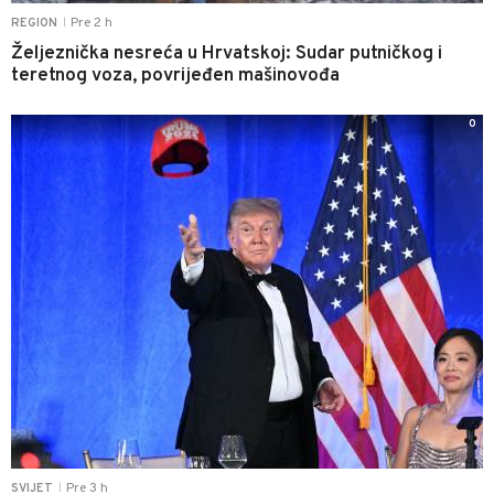
Pre 2 h
REGION
|
Željeznička nesreća u Hrvatskoj: Sudar putničkog i
teretnog voza, povrijeđen mašinovođa
0
Pre 3 h
SVIJET
|