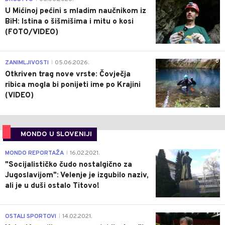
U Mićinoj pećini s mladim naučnikom iz
BiH: Istina o šišmišima i mitu o kosi
(FOTO/VIDEO)
0
ZANIMLJIVOSTI
05.06.2026.
|
Otkriven trag nove vrste: Čovječja
ribica mogla bi ponijeti ime po Krajini
(VIDEO)
MONDO U SLOVENIJI
4
MONDO REPORTAŽA
16.02.2021.
|
"Socijalističko čudo nostalgično za
Jugoslavijom": Velenje je izgubilo naziv,
ali je u duši ostalo Titovo!
1
OSTALI SPORTOVI
14.02.2021.
|