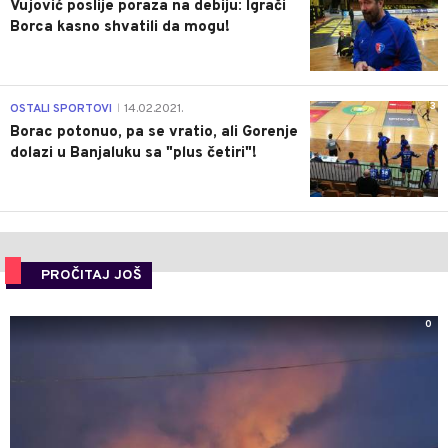
Vujović poslije poraza na debiju: Igrači
Borca kasno shvatili da mogu!
3
OSTALI SPORTOVI
14.02.2021.
|
Borac potonuo, pa se vratio, ali Gorenje
dolazi u Banjaluku sa "plus četiri"!
PROČITAJ JOŠ
0