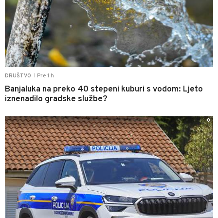
Pre 1 h
DRUŠTVO
|
Banjaluka na preko 40 stepeni kuburi s vodom: Ljeto
iznenadilo gradske službe?
0