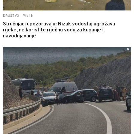
Pre 1 h
DRUŠTVO
|
Stručnjaci upozoravaju: Nizak vodostaj ugrožava
rijeke, ne koristite riječnu vodu za kupanje i
navodnjavanje
0