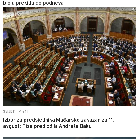
bio u prekidu do podneva
0
Pre 1 h
SVIJET
|
Izbor za predsjednika Mađarske zakazan za 11.
avgust: Tisa predložila Andraša Baku