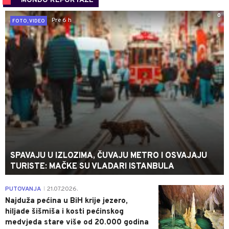
MONDO REPORTAŽE
0
Pre 6 h
FOTO, VIDEO
SPAVAJU U IZLOZIMA, ČUVAJU METRO I OSVAJAJU
TURISTE: MAČKE SU VLADARI ISTANBULA
0
PUTOVANJA
21.07.2026.
|
Najduža pećina u BiH krije jezero,
hiljade šišmiša i kosti pećinskog
medvjeda stare više od 20.000 godina