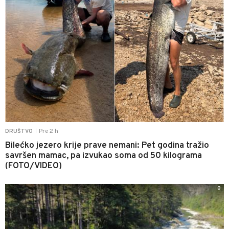
Pre 2 h
DRUŠTVO
|
Bilećko jezero krije prave nemani: Pet godina tražio
savršen mamac, pa izvukao soma od 50 kilograma
(FOTO/VIDEO)
0