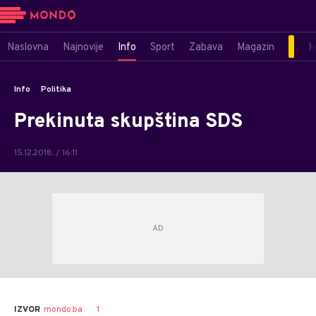
Naslovna
Najnovije
Info
Sport
Zabava
Magazin
M
Info
Politika
Prekinuta skupština SDS
15.12.2018. / 16:11
SRNA
AUTOR
1
IZVOR
mondo.ba
1