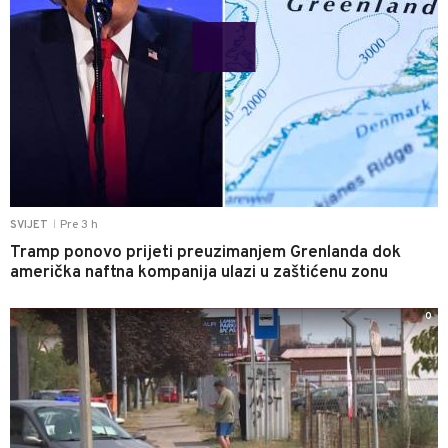
Pre 3 h
SVIJET
|
Tramp ponovo prijeti preuzimanjem Grenlanda dok
američka naftna kompanija ulazi u zaštićenu zonu
0