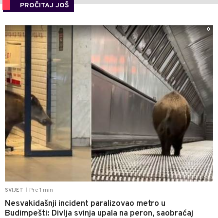
PROČITAJ JOŠ
0
Pre 1 min
SVIJET
|
Nesvakidašnji incident paralizovao metro u
Budimpešti: Divlja svinja upala na peron, saobraćaj