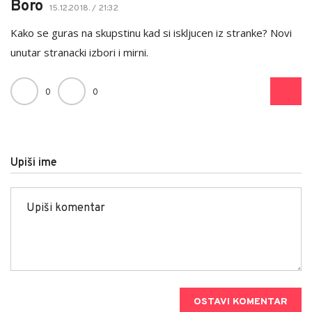
Boro
15.12.2018. / 21:32
Kako se guras na skupstinu kad si iskljucen iz stranke? Novi
unutar stranacki izbori i mirni.
0
0
Upiši ime
OSTAVI KOMENTAR