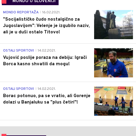
MONDO U SLOVENIJI
4
MONDO REPORTAŽA
16.02.2021.
|
"Socijalističko čudo nostalgično za
Jugoslavijom": Velenje je izgubilo naziv,
ali je u duši ostalo Titovo!
1
OSTALI SPORTOVI
14.02.2021.
|
Vujović poslije poraza na debiju: Igrači
Borca kasno shvatili da mogu!
3
OSTALI SPORTOVI
14.02.2021.
|
Borac potonuo, pa se vratio, ali Gorenje
dolazi u Banjaluku sa "plus četiri"!