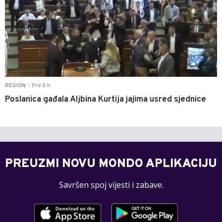
Pre 3 h
REGION
|
Poslanica gađala Aljbina Kurtija jajima usred sjednice
PREUZMI NOVU MONDO APLIKACIJU
Savršen spoj vijesti i zabave.