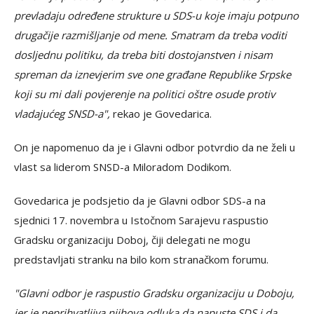
prevladaju određene strukture u SDS-u koje imaju potpuno
drugačije razmišljanje od mene. Smatram da treba voditi
dosljednu politiku, da treba biti dostojanstven i nisam
spreman da iznevjerim sve one građane Republike Srpske
koji su mi dali povjerenje na politici oštre osude protiv
vladajućeg SNSD-a",
rekao je Govedarica.
On je napomenuo da je i Glavni odbor potvrdio da ne želi u
vlast sa liderom SNSD-a Miloradom Dodikom.
Govedarica je podsjetio da je Glavni odbor SDS-a na
sjednici 17. novembra u Istočnom Sarajevu raspustio
Gradsku organizaciju Doboj, čiji delegati ne mogu
predstavljati stranku na bilo kom stranačkom forumu.
"Glavni odbor je raspustio Gradsku organizaciju u Doboju,
jer je neprihvatljiva njihova odluka da napuste SDS i da