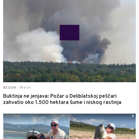
Pre 1 h
REGION
|
Buktinja ne jenjava: Požar u Deliblatskoj peščari
zahvatio oko 1.500 hektara šume i niskog rastinja
0