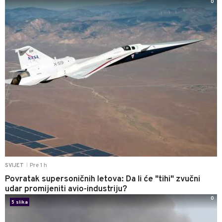
0
Pre 1 h
SVIJET
|
Povratak supersoničnih letova: Da li će "tihi" zvučni
udar promijeniti avio-industriju?
0
5 slika