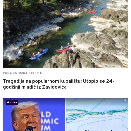
Pre 2 h
CRNA HRONIKA
|
Tragedija na popularnom kupalištu: Utopio se 24-
godišnji mladić iz Zavidovića
0
4 slika