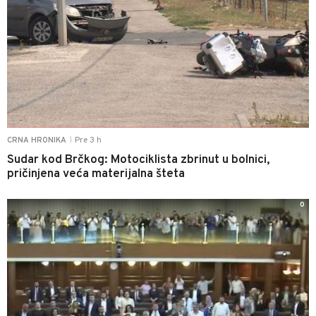
Pre 3 h
CRNA HRONIKA
|
Sudar kod Brčkog: Motociklista zbrinut u bolnici,
pričinjena veća materijalna šteta
0