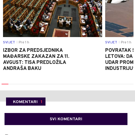
SVIJET
Pre 1 h
SVIJET
Pre 1 h
|
|
IZBOR ZA PREDSJEDNIKA
POVRATAK S
MAĐARSKE ZAKAZAN ZA 11.
LETOVA: DA L
AVGUST: TISA PREDLOŽILA
UDAR PROMIJ
ANDRAŠA BAKU
INDUSTRIJU
KOMENTARI
1
SVI KOMENTARI