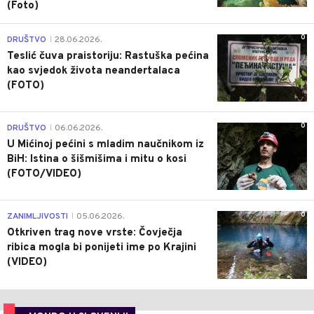
(Foto)
0
DRUŠTVO
28.06.2026.
|
Teslić čuva praistoriju: Rastuška pećina
kao svjedok života neandertalaca
(FOTO)
0
DRUŠTVO
06.06.2026.
|
U Mićinoj pećini s mladim naučnikom iz
BiH: Istina o šišmišima i mitu o kosi
(FOTO/VIDEO)
0
ZANIMLJIVOSTI
05.06.2026.
|
Otkriven trag nove vrste: Čovječja
ribica mogla bi ponijeti ime po Krajini
(VIDEO)