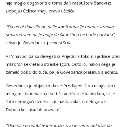
nije moglo dogovoriti o tome da li raspušteni članovi iz
Doboja i Čelinca imaju pravo učešća.
"Da ne bi dolazilo do dalje konfrontacije unutar stranke,
smatrao sam da je bolje da Skupština ne bude održana",
rekao je Govedarica, prenosi Srna.
ATV navodi da su delegati iz Prijedora tokom sjednice oteli
mikrofon sekretaru stranke Igoru Ostojiću nakon čega je
zamalo došlo do tuče, pa je Govedarica prekinuo sjednicu.
Govedarica je objasnio da se Predsjedništvo usaglasilo u
mnogim stvarima koje se tiču verifikacije kandidata, ali je
"bilo nemoguće izdefinisati nasilan ulazak delegata iz
Doboja koji nisu bili pozvani".
"Ovo nije produbljivanje krize, ovo je samo pokušaj da