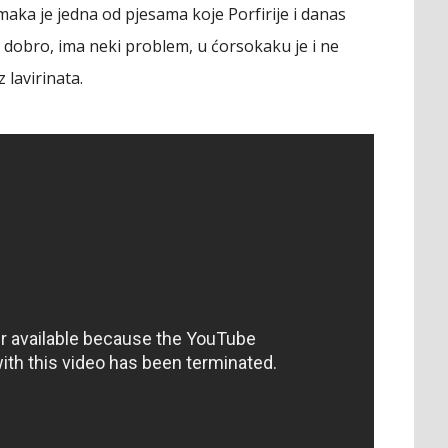
ka je jedna od pjesama koje Porfirije i danas
 dobro, ima neki problem, u ćorsokaku je i ne
z lavirinata.