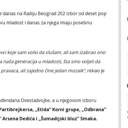
o je danas na Radiju Beograd 202 izbor od deset pop
govu mladost i danas za njega imaju posebnu
vci koje sam volio da slušam, ali sam izabrao ono
la naša generacija u mladosti, šta smo voljeli da
pravaca, ali zajedno čine jedan mozaik”
, rekao je
rođendana Dvestadvojke, a u njegovom izboru
artibrejkersa, „Etida” Korni grupe, „Odbrana”
o” Arsena Dedića i „Šumadijski bluz” Smaka.