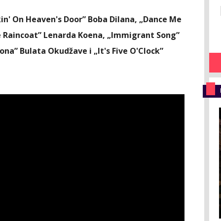
in' On Heaven's Door” Boba Dilana, „Dance Me
ue Raincoat” Lenarda Koena, „Immigrant Song”
ona” Bulata Okudžave i „It's Five O'Clock”