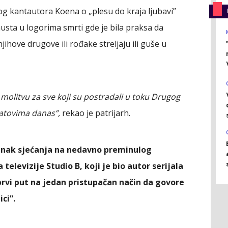
kog kantautora Koena o „plesu do kraja ljubavi”
ta u logorima smrti gde je bila praksa da
jihove drugove ili rođake streljaju ili guše u
molitvu za sve koji su postradali u toku Drugog
 ratovima danas”,
rekao je patrijarh.
znak sjećanja na nedavno preminulog
 televizije Studio B, koji je bio autor serijala
„prvi put na jedan pristupačan način da govore
ci”.