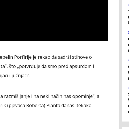
elin Porfirije je rekao da sadrži stihove o
rata”, što „potvrđuje da smo pred apsurdom i
ci i južnjaci”.
 razmišljanje i na neki način nas opominje”, a
, krik (pjevača Roberta) Planta danas itekako