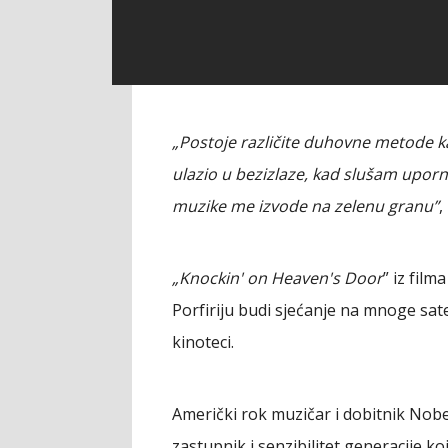
„Postoje različite duhovne metode k
ulazio u bezizlaze, kad slušam uporn
muzike me izvode na zelenu granu”
,
„Knockin' on Heaven's Door
” iz film
Porfiriju budi sjećanje na mnoge sat
kinoteci.
Američki rok muzičar i dobitnik Nobe
zastupnik i senzibilitet generacije ko