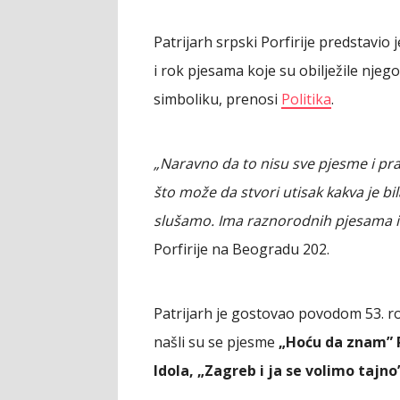
Patrijarh srpski Porfirije predstavi
i rok pjesama koje su obilježile nje
simboliku, prenosi
Politika
.
„Naravno da to nisu sve pjesme i pra
što može da stvori utisak kakva je bi
slušamo. Ima raznorodnih pjesama i 
Porfirije na Beogradu 202.
Patrijarh je gostovao povodom 53. 
našli su se pjesme
„Hoću da znam” P
Idola, „Zagreb i ja se volimo tajn