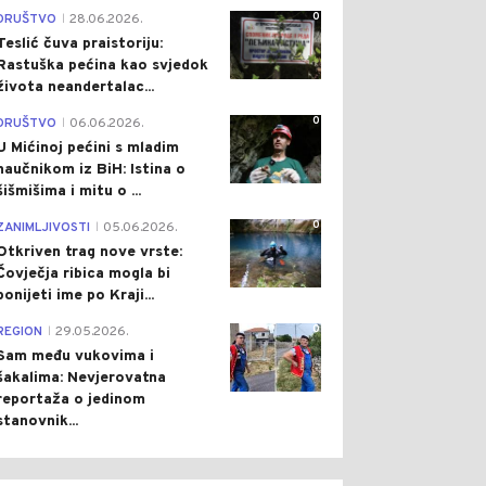
0
DRUŠTVO
28.06.2026.
|
Teslić čuva praistoriju:
Rastuška pećina kao svjedok
života neandertalac...
0
DRUŠTVO
06.06.2026.
|
U Mićinoj pećini s mladim
naučnikom iz BiH: Istina o
šišmišima i mitu o ...
0
ZANIMLJIVOSTI
05.06.2026.
|
Otkriven trag nove vrste:
Čovječja ribica mogla bi
ponijeti ime po Kraji...
0
REGION
29.05.2026.
|
Sam među vukovima i
šakalima: Nevjerovatna
reportaža o jedinom
stanovnik...