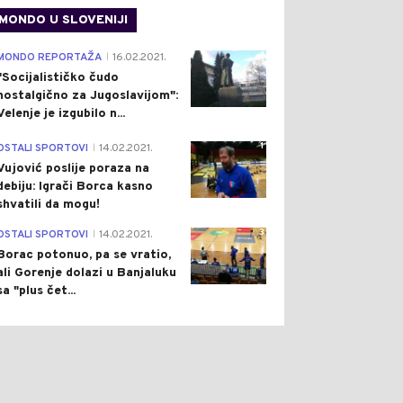
MONDO U SLOVENIJI
4
MONDO REPORTAŽA
16.02.2021.
|
"Socijalističko čudo
nostalgično za Jugoslavijom":
Velenje je izgubilo n...
1
OSTALI SPORTOVI
14.02.2021.
|
Vujović poslije poraza na
debiju: Igrači Borca kasno
shvatili da mogu!
3
OSTALI SPORTOVI
14.02.2021.
|
Borac potonuo, pa se vratio,
ali Gorenje dolazi u Banjaluku
sa "plus čet...