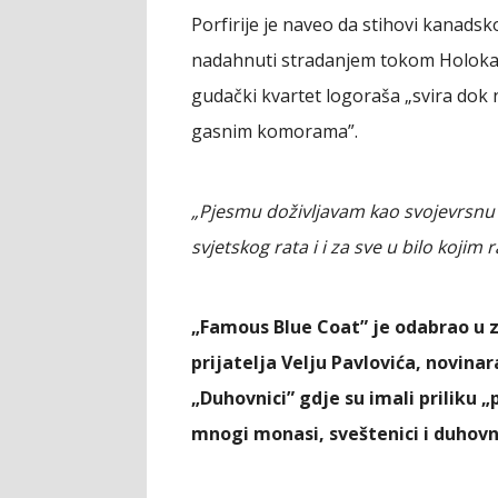
Porfirije je naveo da stihovi kanads
nadahnuti stradanjem tokom Holokaus
gudački kvartet logoraša „svira dok n
gasnim komorama”.
„Pjesmu doživljavam kao svojevrsnu 
svjetskog rata i i za sve u bilo kojim
„Famous Blue Coat” je odabrao u 
prijatelja Velju Pavlovića, novinara
„Duhovnici” gdje su imali priliku 
mnogi monasi, sveštenici i duhovni