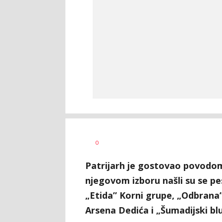
Vesna
AUTOR
0
Kerkez
Patrijarh je gostovao povodo
njegovom izboru našli su se p
„Etida” Korni grupe, „Odbrana” 
Arsena Dedića i „Šumadijski bl