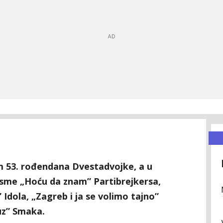
m 53. rođendana Dvestadvojke, a u
esme „Hoću da znam” Partibrejkersa,
Idola, „Zagreb i ja se volimo tajno”
uz” Smaka.