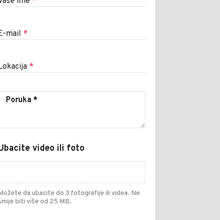
Vaše ime
*
E-mail
*
Lokacija
*
Ubacite video ili foto
Možete da ubacite do 3 fotografije ili videa. Ne
smije biti više od 25 MB.