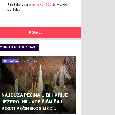
Pristajete na
pravila korišćenja
Mondo
portala.
POŠALJI
MONDO REPORTAŽE
0
21.07.2026.
PUTOVANJA
NAJDUŽA PEĆINA U BIH KRIJE
JEZERO, HILJADE ŠIŠMIŠA I
KOSTI PEĆINSKOG MED...