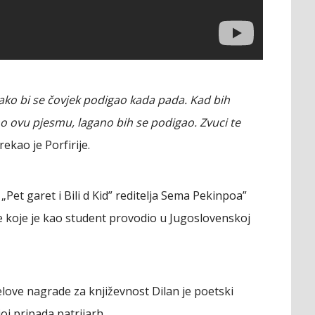
ako bi se čovjek podigao kada pada. Kad bih
o ovu pjesmu, lagano bih se podigao. Zvuci te
 rekao je Porfirije.
a „Pet garet i Bili d Kid” reditelja Sema Pekinpoa”
e koje je kao student provodio u Jugoslovenskoj
love nagrade za književnost Dilan je poetski
joj pripada patrijarh.