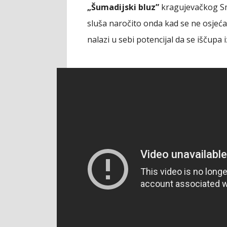
„Šumadijski bluz”
kragujevačkog Sma
sluša naročito onda kad se ne osjeća
nalazi u sebi potencijal da se iščupa i