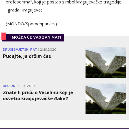
profesorima'', koji je postao simbol kragujevačke tragedije
i grada Kragujevca.
(MONDO/Spomenpark.rs)
MOŽDA ĆE VAS ZANIMATI
0
DRUGI SVJETSKI RAT
21.10.2020.
|
Pucajte, ja držim čas
0
REGION
22.10.2019.
|
Znate li priču o Veselinu koji je
osvetio kragujevačke đake?