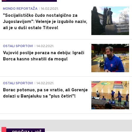
4
MONDO REPORTAŽA
16.02.2021.
|
"Socijalističko čudo nostalgično za
Jugoslavijom": Velenje je izgubilo naziv,
ali je u duši ostalo Titovo!
1
OSTALI SPORTOVI
14.02.2021.
|
Vujović poslije poraza na debiju: Igrači
Borca kasno shvatili da mogu!
3
OSTALI SPORTOVI
14.02.2021.
|
Borac potonuo, pa se vratio, ali Gorenje
dolazi u Banjaluku sa "plus četiri"!