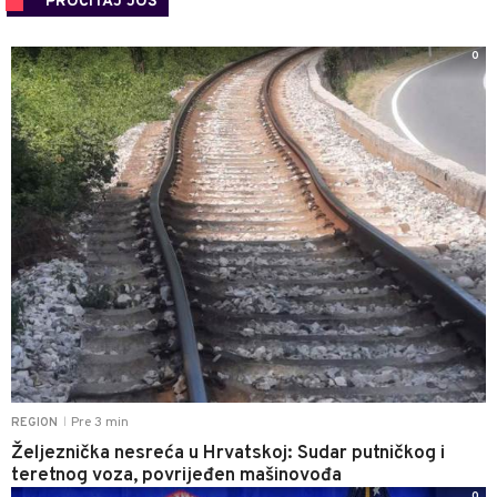
PROČITAJ JOŠ
0
Pre 3 min
REGION
|
Željeznička nesreća u Hrvatskoj: Sudar putničkog i
teretnog voza, povrijeđen mašinovođa
0