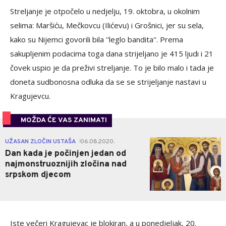
Streljanje je otpočelo u nedjelju, 19. oktobra, u okolnim
selima: Maršiću, Mečkovcu (Ilićevu) i Grošnici, jer su sela,
kako su Nijemci govorili bila ''leglo bandita''. Prema
sakupljenim podacima toga dana strijeljano je 415 ljudi i 21
čovek uspio je da preživi streljanje. To je bilo malo i tada je
doneta sudbonosna odluka da se se strijeljanje nastavi u
Kragujevcu.
MOŽDA ĆE VAS ZANIMATI
0
UŽASAN ZLOČIN USTAŠA
06.08.2020.
|
Dan kada je počinjen jedan od
najmonstruoznijih zločina nad
srpskom djecom
Iste večeri Kragujevac je blokiran, a u ponedjeljak, 20.