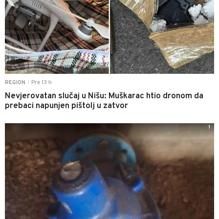
Pre 13 h
REGION
|
Nevjerovatan slučaj u Nišu: Muškarac htio dronom da
prebaci napunjen pištolj u zatvor
1