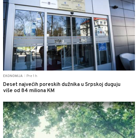
Pre 1 h
EKONOMIJA
|
Deset najvećih poreskih dužnika u Srpskoj duguju
više od 84 miliona KM
0