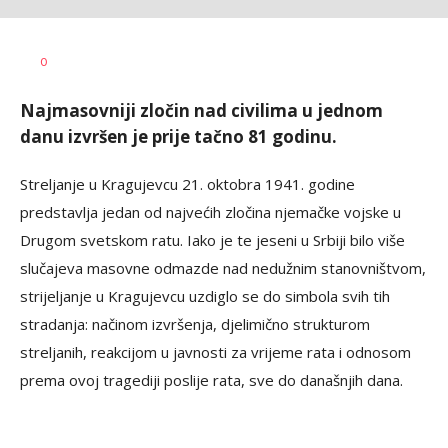
Dušan
AUTOR
0
Volaš
Najmasovniji zločin nad civilima u jednom
danu izvršen je prije tačno 81 godinu.
Streljanje u Kragujevcu 21. oktobra 1941. godine
predstavlja jedan od najvećih zločina njemačke vojske u
Drugom svetskom ratu. Iako je te jeseni u Srbiji bilo više
slučajeva masovne odmazde nad nedužnim stanovništvom,
strijeljanje u Kragujevcu uzdiglo se do simbola svih tih
stradanja: načinom izvršenja, djelimično strukturom
streljanih, reakcijom u javnosti za vrijeme rata i odnosom
prema ovoj tragediji poslije rata, sve do današnjih dana.