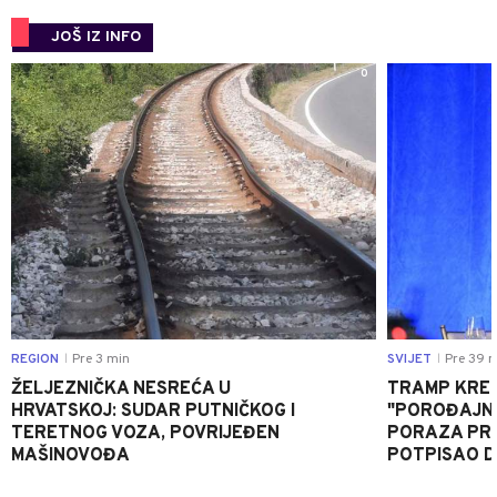
JOŠ IZ INFO
0
REGION
Pre 3 min
SVIJET
Pre 39 m
|
|
ŽELJEZNIČKA NESREĆA U
TRAMP KRE
HRVATSKOJ: SUDAR PUTNIČKOG I
"POROĐAJNI
TERETNOG VOZA, POVRIJEĐEN
PORAZA PR
MAŠINOVOĐA
POTPISAO D