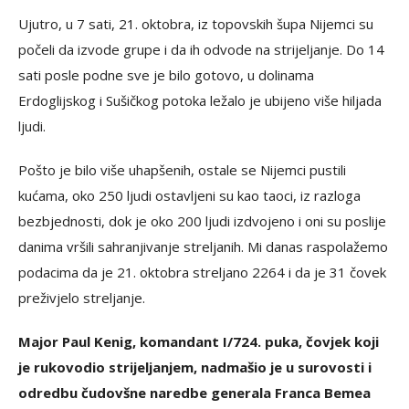
Ujutro, u 7 sati, 21. oktobra, iz topovskih šupa Nijemci su
počeli da izvode grupe i da ih odvode na strijeljanje. Do 14
sati posle podne sve je bilo gotovo, u dolinama
Erdoglijskog i Sušičkog potoka ležalo je ubijeno više hiljada
ljudi.
Pošto je bilo više uhapšenih, ostale se Nijemci pustili
kućama, oko 250 ljudi ostavljeni su kao taoci, iz razloga
bezbjednosti, dok je oko 200 ljudi izdvojeno i oni su poslije
danima vršili sahranjivanje streljanih. Mi danas raspolažemo
podacima da je 21. oktobra streljano 2264 i da je 31 čovek
preživjelo streljanje.
Major Paul Kenig, komandant I/724. puka, čovjek koji
je rukovodio strijeljanjem, nadmašio je u surovosti i
odredbu čudovšne naredbe generala Franca Bemea