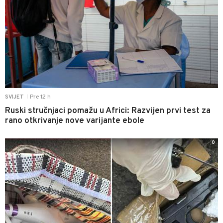
Pre 12 h
SVIJET
|
Ruski stručnjaci pomažu u Africi: Razvijen prvi test za
rano otkrivanje nove varijante ebole
0