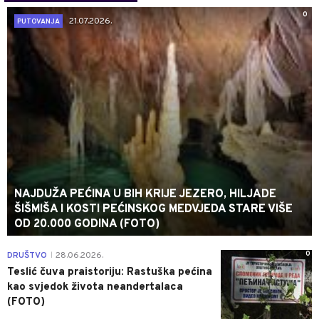
0
21.07.2026.
PUTOVANJA
NAJDUŽA PEĆINA U BIH KRIJE JEZERO, HILJADE
ŠIŠMIŠA I KOSTI PEĆINSKOG MEDVJEDA STARE VIŠE
OD 20.000 GODINA (FOTO)
0
DRUŠTVO
28.06.2026.
|
Teslić čuva praistoriju: Rastuška pećina
kao svjedok života neandertalaca
(FOTO)