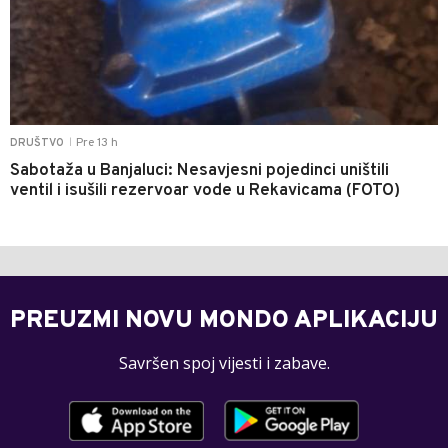
Pre 13 h
DRUŠTVO
|
Sabotaža u Banjaluci: Nesavjesni pojedinci uništili
ventil i isušili rezervoar vode u Rekavicama (FOTO)
PREUZMI NOVU MONDO APLIKACIJU
Savršen spoj vijesti i zabave.