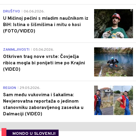
0
DRUŠTVO
06.06.2026.
|
U Mićinoj pećini s mladim naučnikom iz
BiH: Istina o šišmišima i mitu o kosi
(FOTO/VIDEO)
0
ZANIMLJIVOSTI
05.06.2026.
|
Otkriven trag nove vrste: Čovječja
ribica mogla bi ponijeti ime po Krajini
(VIDEO)
0
REGION
29.05.2026.
|
Sam među vukovima i šakalima:
Nevjerovatna reportaža o jedinom
stanovniku zaboravljenog zaseoka u
Dalmaciji (VIDEO)
MONDO U SLOVENIJI