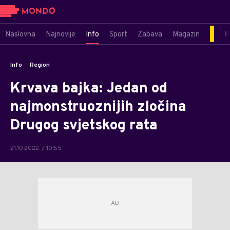
Naslovna
Najnovije
Info
Sport
Zabava
Magazin
M
Info
Region
Krvava bajka: Jedan od
najmonstruoznijih zločina
Drugog svjetskog rata
21.10.2022. / 10:55