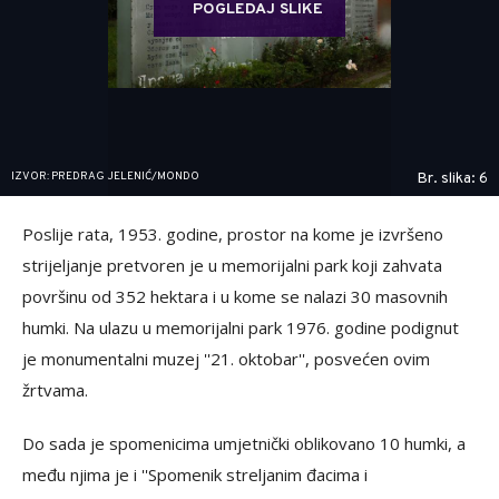
POGLEDAJ SLIKE
IZVOR: PREDRAG JELENIĆ/MONDO
Br. slika: 6
Poslije rata, 1953. godine, prostor na kome je izvršeno
strijeljanje pretvoren je u memorijalni park koji zahvata
površinu od 352 hektara i u kome se nalazi 30 masovnih
humki. Na ulazu u memorijalni park 1976. godine podignut
je monumentalni muzej ''21. oktobar'', posvećen ovim
žrtvama.
Do sada je spomenicima umjetnički oblikovano 10 humki, a
među njima je i ''Spomenik streljanim đacima i