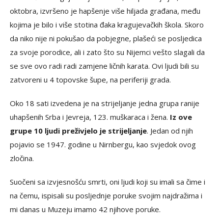
oktobra, izvršeno je hapšenje više hiljada građana, među
kojima je bilo i više stotina đaka kragujevačkih škola. Skoro
da niko nije ni pokušao da pobjegne, plašeći se posljedica
za svoje porodice, ali i zato što su Nijemci vešto slagali da
se sve ovo radi radi zamjene ličnih karata. Ovi ljudi bili su
zatvoreni u 4 topovske šupe, na periferiji grada.
Oko 18 sati izvedena je na strijeljanje jedna grupa ranije
uhapšenih Srba i Jevreja, 123. muškaraca i žena.
Iz ove
grupe 10 ljudi preživjelo je strijeljanje
. Jedan od njih
pojavio se 1947. godine u Nirnbergu, kao svjedok ovog
zločina.
Suočeni sa izvjesnošću smrti, oni ljudi koji su imali sa čime i
na čemu, ispisali su posljednje poruke svojim najdražima i
mi danas u Muzeju imamo 42 njihove poruke.