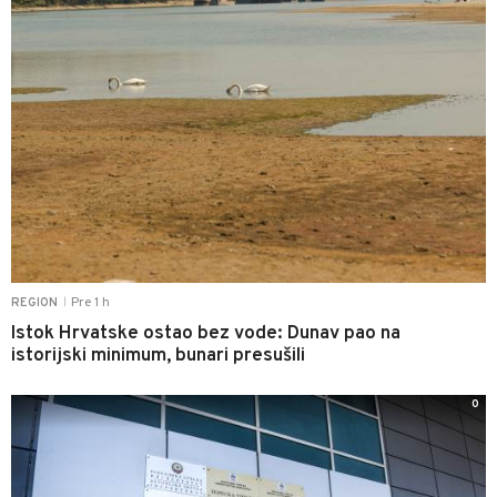
Pre 1 h
REGION
|
Istok Hrvatske ostao bez vode: Dunav pao na
istorijski minimum, bunari presušili
0