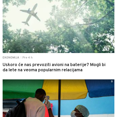
Pre 4 h
EKONOMIJA
|
Uskoro će nas prevoziti avioni na baterije? Mogli bi
da lete na veoma popularnim relacijama
0