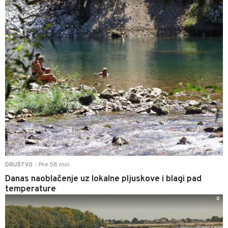
Pre 58 min
DRUŠTVO
|
Danas naoblačenje uz lokalne pljuskove i blagi pad
temperature
0