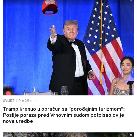
Pre 39 min
SVIJET
|
Tramp krenuo u obračun sa "porođajnim turizmom":
Poslije poraza pred Vrhovnim sudom potpisao dvije
nove uredbe
0