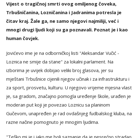
Vijest o tragičnoj smrti ovog omiljenog čoveka,
Trbušničanina, Lozničanina i Jadranima potresla je
čitav kraj. Žale ga, ne samo njegovi najmiliji, već i
mnogi drugi ljudi koji su ga poznavali. Poznat je i kao
human čovjek.
Jovićevo ime je na odborničkoj listi "Aleksandar Vučić -
Loznica ne smije da stane" za lokalni parlament. Na
izborima je uvijek dobijao veliki broj glasova, jer su
mještani Trbušnice cijenili njegov učinak i za infrastrukturu i
za sport, prosvetu, kulturu. U njegovo vrijeme mjesna vlast
je, sa gradom, značajno pomogla uređenje škole, urađen je
moderan put koji je povezao Loznicu sa planinom
Gučevom, unapređen je rad ovdašnjeg fudbalskog kluba, na
razne načine pomognuto je mnogim ljudima.
"Teško mi je i jako me boli saznanje da je nesrećno stradao