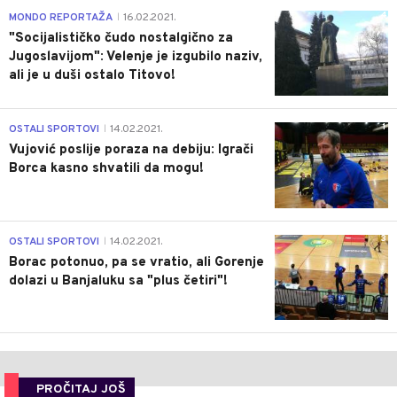
4
MONDO REPORTAŽA
16.02.2021.
|
"Socijalističko čudo nostalgično za
Jugoslavijom": Velenje je izgubilo naziv,
ali je u duši ostalo Titovo!
1
OSTALI SPORTOVI
14.02.2021.
|
Vujović poslije poraza na debiju: Igrači
Borca kasno shvatili da mogu!
3
OSTALI SPORTOVI
14.02.2021.
|
Borac potonuo, pa se vratio, ali Gorenje
dolazi u Banjaluku sa "plus četiri"!
PROČITAJ JOŠ