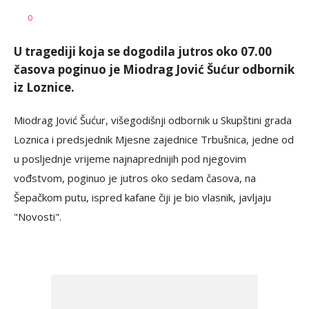
Miloš
AUTOR
0
Škrbić
U tragediji koja se dogodila jutros oko 07.00
časova poginuo je Miodrag Jović Šućur odbornik
iz Loznice.
Miodrag Jović Šućur, višegodišnji odbornik u Skupštini grada
Loznica i predsjednik Mjesne zajednice Trbušnica, jedne od
u posljednje vrijeme najnaprednijih pod njegovim
vođstvom, poginuo je jutros oko sedam časova, na
Šepačkom putu, ispred kafane čiji je bio vlasnik, javljaju
"Novosti".