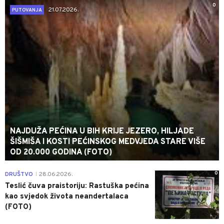
0
21.07.2026.
PUTOVANJA
NAJDUŽA PEĆINA U BIH KRIJE JEZERO, HILJADE
ŠIŠMIŠA I KOSTI PEĆINSKOG MEDVJEDA STARE VIŠE
OD 20.000 GODINA (FOTO)
0
DRUŠTVO
28.06.2026.
|
Teslić čuva praistoriju: Rastuška pećina
kao svjedok života neandertalaca
(FOTO)