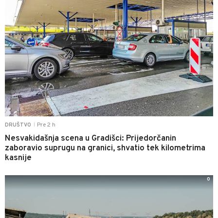
Pre 2 h
DRUŠTVO
|
Nesvakidašnja scena u Gradišci: Prijedorčanin
zaboravio suprugu na granici, shvatio tek kilometrima
kasnije
0