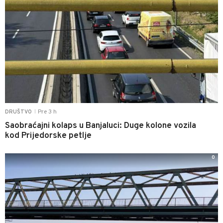
Pre 3 h
DRUŠTVO
|
Saobraćajni kolaps u Banjaluci: Duge kolone vozila
kod Prijedorske petlje
0