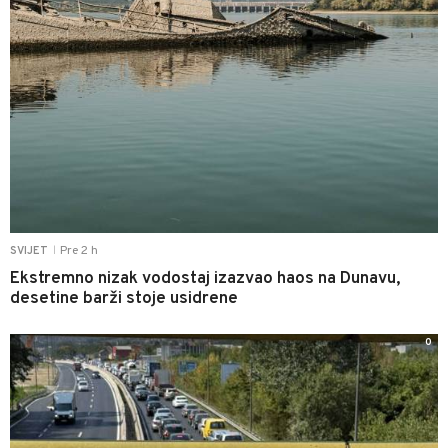
Pre 2 h
SVIJET
|
Ekstremno nizak vodostaj izazvao haos na Dunavu,
desetine barži stoje usidrene
0