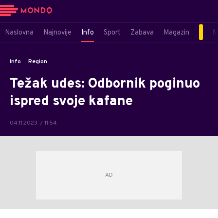
Naslovna
Najnovije
Info
Sport
Zabava
Magazin
M
Info
Region
Težak udes: Odbornik poginuo
ispred svoje kafane
04.11.2023. / 11:54