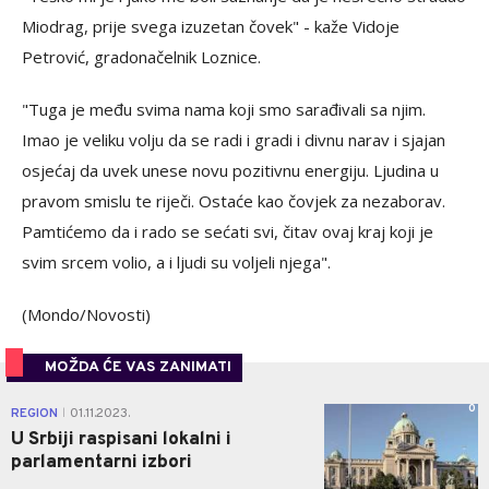
Miodrag, prije svega izuzetan čovek" - kaže Vidoje
Petrović, gradonačelnik Loznice.
"Tuga je među svima nama koji smo sarađivali sa njim.
Imao je veliku volju da se radi i gradi i divnu narav i sjajan
osjećaj da uvek unese novu pozitivnu energiju. Ljudina u
pravom smislu te riječi. Ostaće kao čovjek za nezaborav.
Pamtićemo da i rado se sećati svi, čitav ovaj kraj koji je
svim srcem volio, a i ljudi su voljeli njega".
(Mondo/Novosti)
MOŽDA ĆE VAS ZANIMATI
0
REGION
01.11.2023.
|
U Srbiji raspisani lokalni i
parlamentarni izbori