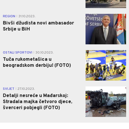
0
REGION
31.10.2023.
|
Bivši džudista novi ambasador
Srbije u BiH
0
OSTALI SPORTOVI
30.10.2023.
|
Tuča rukometašica u
beogradskom derbiju! (FOTO)
0
SVIJET
27.10.2023.
|
Detalji nesreće u Mađarskoj:
Stradala majka četvoro djece,
šverceri pobjegli (FOTO)