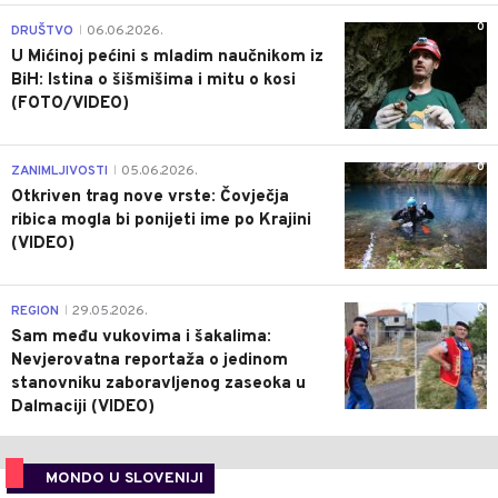
0
DRUŠTVO
06.06.2026.
|
U Mićinoj pećini s mladim naučnikom iz
BiH: Istina o šišmišima i mitu o kosi
(FOTO/VIDEO)
0
ZANIMLJIVOSTI
05.06.2026.
|
Otkriven trag nove vrste: Čovječja
ribica mogla bi ponijeti ime po Krajini
(VIDEO)
0
REGION
29.05.2026.
|
Sam među vukovima i šakalima:
Nevjerovatna reportaža o jedinom
stanovniku zaboravljenog zaseoka u
Dalmaciji (VIDEO)
MONDO U SLOVENIJI