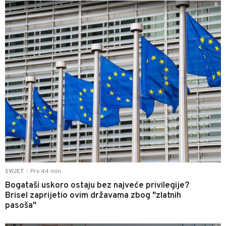
0
Pre 44 min
SVIJET
|
Bogataši uskoro ostaju bez najveće privilegije?
Brisel zaprijetio ovim državama zbog "zlatnih
pasoša"