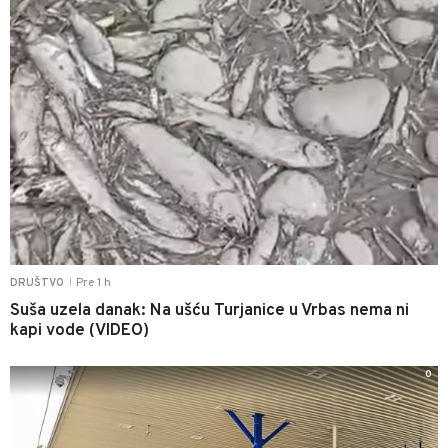
Pre 1 h
DRUŠTVO
|
Suša uzela danak: Na ušću Turjanice u Vrbas nema ni
kapi vode (VIDEO)
0