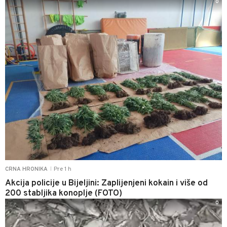
0
Pre 1 h
CRNA HRONIKA
|
Akcija policije u Bijeljini: Zaplijenjeni kokain i više od
200 stabljika konoplje (FOTO)
0