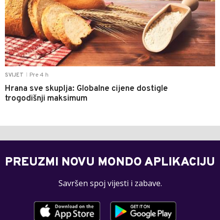
Pre 4 h
SVIJET
|
Hrana sve skuplja: Globalne cijene dostigle
trogodišnji maksimum
PREUZMI NOVU MONDO APLIKACIJU
Savršen spoj vijesti i zabave.