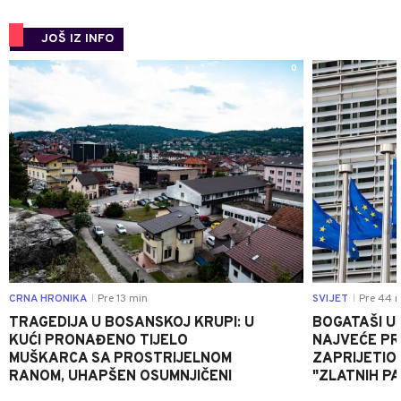
JOŠ IZ INFO
0
CRNA HRONIKA
Pre 13 min
SVIJET
Pre 44 
|
|
TRAGEDIJA U BOSANSKOJ KRUPI: U
BOGATAŠI U
KUĆI PRONAĐENO TIJELO
NAJVEĆE PRI
MUŠKARCA SA PROSTRIJELNOM
ZAPRIJETIO
RANOM, UHAPŠEN OSUMNJIČENI
"ZLATNIH P