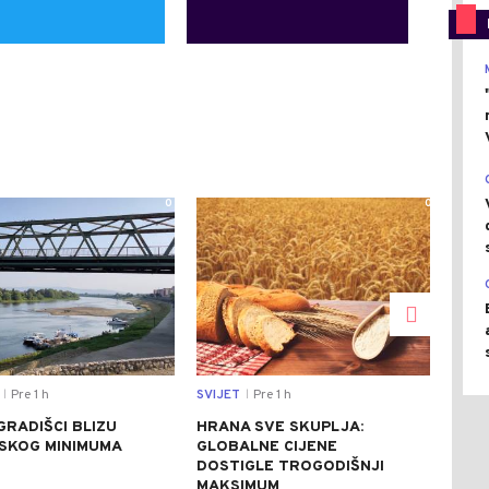
0
0
Pre 1 h
SVIJET
Pre 1 h
DRU
|
|
GRADIŠCI BLIZU
HRANA SVE SKUPLJA:
SJE
JSKOG MINIMUMA
GLOBALNE CIJENE
PET
DOSTIGLE TROGODIŠNJI
OBI
MAKSIMUM
AVI