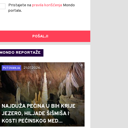
Pristajete na
pravila korišćenja
Mondo
portala.
POŠALJI
MONDO REPORTAŽE
0
21.07.2026.
PUTOVANJA
NAJDUŽA PEĆINA U BIH KRIJE
JEZERO, HILJADE ŠIŠMIŠA I
KOSTI PEĆINSKOG MED...