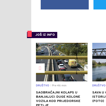
JOŠ IZ INFO
0
DRUŠTVO
Pre 46 min
DRUŠTVO
|
SAOBRAĆAJNI KOLAPS U
SAVA U 
BANJALUCI: DUGE KOLONE
ISTORI
VOZILA KOD PRIJEDORSKE
(FOTO)
PETLJE