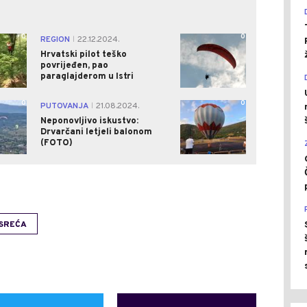
0
0
REGION
22.12.2024.
|
Hrvatski pilot teško
povrijeđen, pao
paraglajderom u Istri
0
0
PUTOVANJA
21.08.2024.
|
Neponovljivo iskustvo:
Drvarčani letjeli balonom
(FOTO)
SREĆA