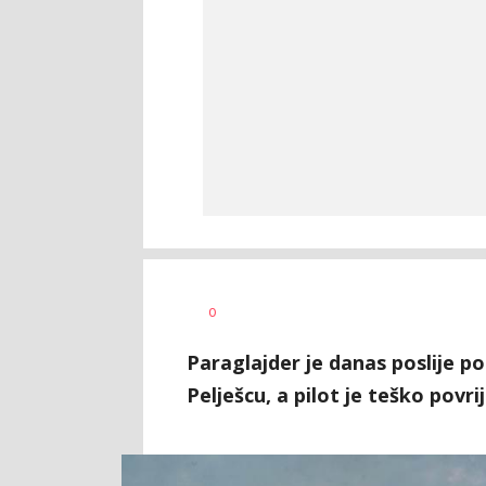
Dragana
AUTOR
0
Božić
Paraglajder je danas poslije p
Pelješcu, a pilot je teško povri