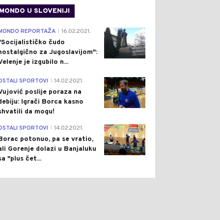
MONDO U SLOVENIJI
4
MONDO REPORTAŽA
16.02.2021.
|
"Socijalističko čudo
nostalgično za Jugoslavijom":
Velenje je izgubilo n...
1
OSTALI SPORTOVI
14.02.2021.
|
Vujović poslije poraza na
0
0
debiju: Igrači Borca kasno
shvatili da mogu!
3
OSTALI SPORTOVI
14.02.2021.
|
Borac potonuo, pa se vratio,
ali Gorenje dolazi u Banjaluku
sa "plus čet...
ŠTVO
Pre 1 h
CRNA HRONIKA
Pre 1 h
|
|
ĆANJE NA ŽRTVE
HAPŠENJE U TREBINJU:
ROVAČKE CESTE:
POLICIJA U "SMARTU"
LJEŽENA 31 GODINA OD
PRONAŠLA DROGU (FOTO)
O-NAPADA NA