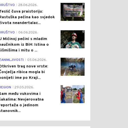
0
DRUŠTVO
28.06.2026.
|
Teslić čuva praistoriju:
Rastuška pećina kao svjedok
života neandertalac...
0
DRUŠTVO
06.06.2026.
|
U Mićinoj pećini s mladim
naučnikom iz BiH: Istina o
šišmišima i mitu o ...
0
ZANIMLJIVOSTI
05.06.2026.
|
Otkriven trag nove vrste:
Čovječja ribica mogla bi
ponijeti ime po Kraji...
0
REGION
29.05.2026.
|
Sam među vukovima i
šakalima: Nevjerovatna
reportaža o jedinom
stanovnik...