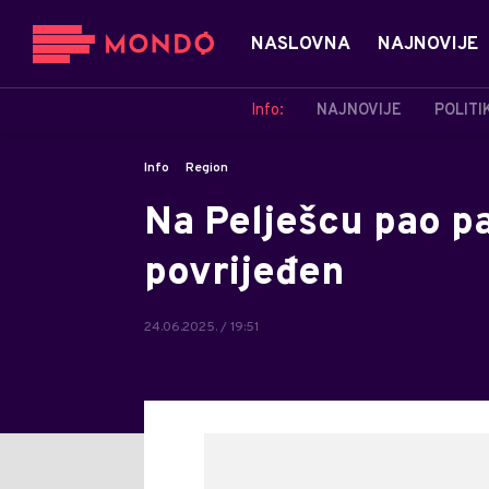
NASLOVNA
NAJNOVIJE
Info:
NAJNOVIJE
POLITI
Info
Region
Na Pelješcu pao pa
povrijeđen
24.06.2025. / 19:51