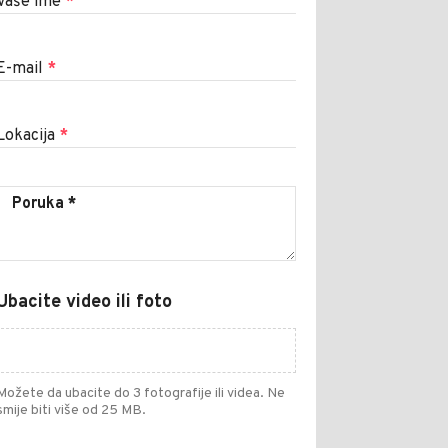
Vaše ime
*
E-mail
*
Lokacija
*
Ubacite video ili foto
Možete da ubacite do 3 fotografije ili videa. Ne
smije biti više od 25 MB.