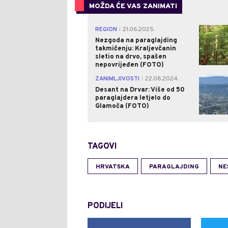
MOŽDA ĆE VAS ZANIMATI
REGION
21.06.2025.
|
Nezgoda na paraglajding
takmičenju: Kraljevčanin
sletio na drvo, spašen
nepovrijeđen (FOTO)
ZANIMLJIVOSTI
22.08.2024.
|
Desant na Drvar: Više od 50
paraglajdera letjelo do
Glamoča (FOTO)
TAGOVI
HRVATSKA
PARAGLAJDING
NE
PODIJELI