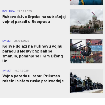
0
POLITIKA
19.09.2025.
|
Rukovodstvo Srpske na sutrašnjoj
vojnoj paradi u Beogradu
4
SVIJET
25.04.2025.
|
Ko sve dolazi na Putinovu vojnu
paradu u Moskvi: Spisak se
smanjio, pominje se i Kim Džong
Un
0
SVIJET
18.04.2025.
|
Vojna parada u Iranu: Prikazan
raketni sistem ruske proizvodnje