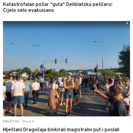
Katastrofalan požar "guta" Deliblatsku peščaru:
Cijelo selo evakuisano
2
Pre 6 h
DRUŠTVO
|
Mještani Dragočaja blokirali magistralni put i poslali