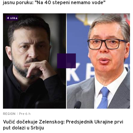
jasnu poruku: "Na 40 stepeni nemamo vode"
1
4 slika
Pre 6 h
REGION
|
Vučić dočekuje Zelenskog: Predsjednik Ukrajine prvi
put dolazi u Srbiju