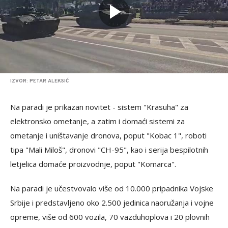
IZVOR: PETAR ALEKSIĆ
Na paradi je prikazan novitet - sistem "Krasuha" za
elektronsko ometanje, a zatim i domaći sistemi za
ometanje i uništavanje dronova, poput "Kobac 1", roboti
tipa "Mali Miloš", dronovi "CH-95", kao i serija bespilotnih
letjelica domaće proizvodnje, poput "Komarca".
Na paradi je učestvovalo više od 10.000 pripadnika Vojske
Srbije i predstavljeno oko 2.500 jedinica naoružanja i vojne
opreme, više od 600 vozila, 70 vazduhoplova i 20 plovnih