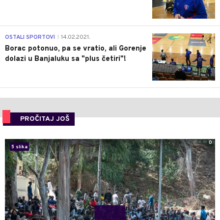
3
OSTALI SPORTOVI
14.02.2021.
|
Borac potonuo, pa se vratio, ali Gorenje
dolazi u Banjaluku sa "plus četiri"!
PROČITAJ JOŠ
0
5 slika