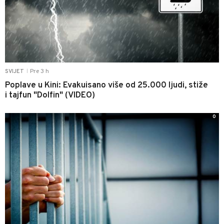
Pre 3 h
SVIJET
|
Poplave u Kini: Evakuisano više od 25.000 ljudi, stiže
i tajfun "Dolfin" (VIDEO)
0