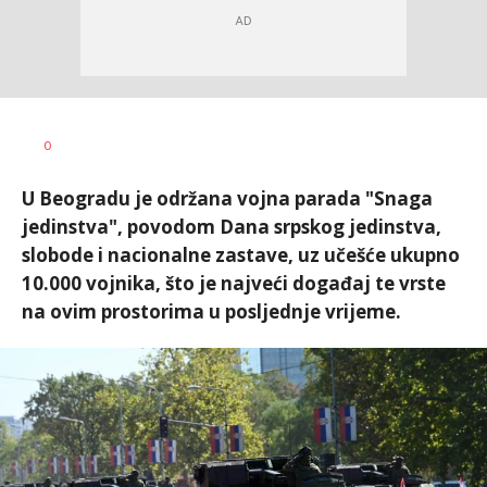
Dragana
AUTOR
0
Božić
U Beogradu je održana vojna parada "Snaga
jedinstva", povodom Dana srpskog jedinstva,
slobode i nacionalne zastave, uz učešće ukupno
10.000 vojnika, što je najveći događaj te vrste
na ovim prostorima u posljednje vrijeme.