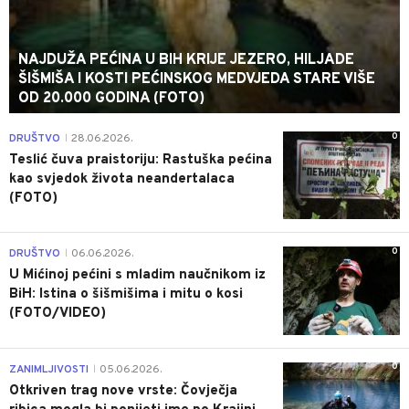
NAJDUŽA PEĆINA U BIH KRIJE JEZERO, HILJADE
ŠIŠMIŠA I KOSTI PEĆINSKOG MEDVJEDA STARE VIŠE
OD 20.000 GODINA (FOTO)
0
DRUŠTVO
28.06.2026.
|
Teslić čuva praistoriju: Rastuška pećina
kao svjedok života neandertalaca
(FOTO)
0
DRUŠTVO
06.06.2026.
|
U Mićinoj pećini s mladim naučnikom iz
BiH: Istina o šišmišima i mitu o kosi
(FOTO/VIDEO)
0
ZANIMLJIVOSTI
05.06.2026.
|
Otkriven trag nove vrste: Čovječja