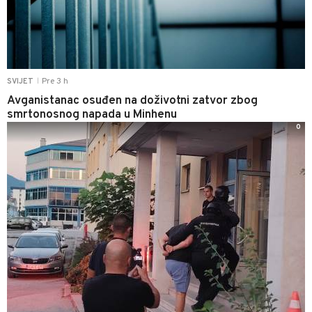
Pre 3 h
SVIJET
|
Avganistanac osuđen na doživotni zatvor zbog
smrtonosnog napada u Minhenu
0