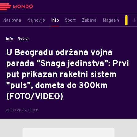
Naslovna
Najnovije
Info
Sport
Zabava
Magazin
M
Info
Region
U Beogradu održana vojna
parada "Snaga jedinstva": Prvi
put prikazan raketni sistem
"puls", dometa do 300km
(FOTO/VIDEO)
20.09.2025. / 08:15