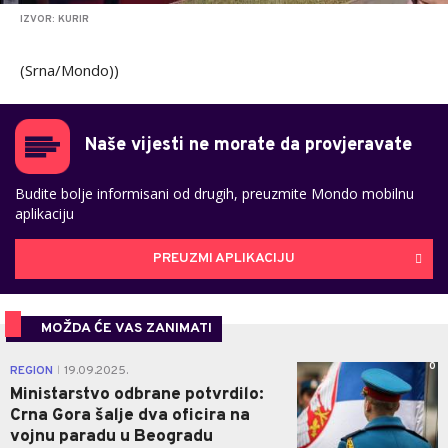
IZVOR: KURIR
(Srna/Mondo))
Naše vijesti ne morate da provjeravate
Budite bolje informisani od drugih, preuzmite Mondo mobilnu
aplikaciju
PREUZMI APLIKACIJU
MOŽDA ĆE VAS ZANIMATI
0
REGION
19.09.2025.
|
Ministarstvo odbrane potvrdilo:
Crna Gora šalje dva oficira na
vojnu paradu u Beogradu