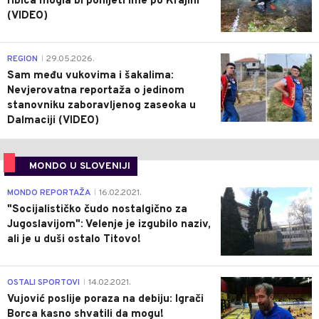
ribica mogla bi ponijeti ime po Krajini
(VIDEO)
0
REGION
29.05.2026.
|
Sam među vukovima i šakalima:
Nevjerovatna reportaža o jedinom
stanovniku zaboravljenog zaseoka u
Dalmaciji (VIDEO)
MONDO U SLOVENIJI
4
MONDO REPORTAŽA
16.02.2021.
|
"Socijalističko čudo nostalgično za
Jugoslavijom": Velenje je izgubilo naziv,
ali je u duši ostalo Titovo!
1
OSTALI SPORTOVI
14.02.2021.
|
Vujović poslije poraza na debiju: Igrači
Borca kasno shvatili da mogu!