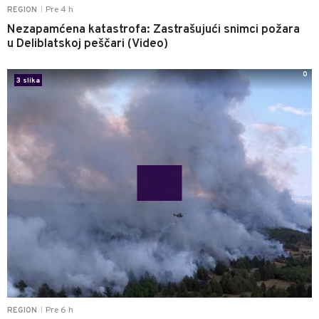
Pre 4 h
REGION
|
Nezapamćena katastrofa: Zastrašujući snimci požara
u Deliblatskoj peščari (Video)
0
3 slika
Pre 6 h
REGION
|