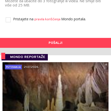
Možete da ubacite do 3 fotografije ili videa. Ne smije biti
više od 25 MB.
Pristajete na
Mondo portala.
pravila korišćenja
POŠALJI
MONDO REPORTAŽE
0
21.07.2026.
PUTOVANJA