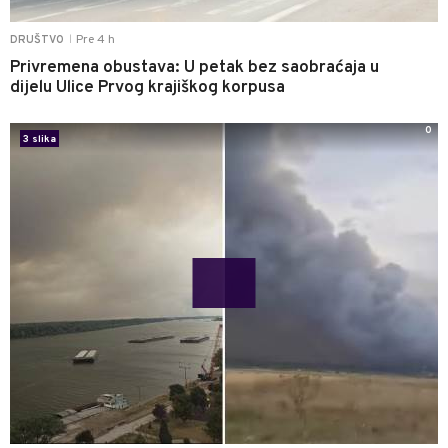
Pre 4 h
DRUŠTVO
|
Privremena obustava: U petak bez saobraćaja u
dijelu Ulice Prvog krajiškog korpusa
0
3 slika