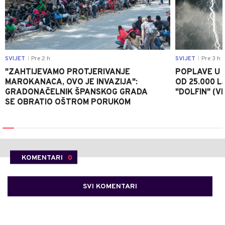
SVIJET
Pre 2 h
SVIJET
Pre 3 h
|
|
"ZAHTIJEVAMO PROTJERIVANJE
POPLAVE U K
MAROKANACA, OVO JE INVAZIJA":
OD 25.000 LJ
GRADONAČELNIK ŠPANSKOG GRADA
"DOLFIN" (V
SE OBRATIO OŠTROM PORUKOM
KOMENTARI
0
SVI KOMENTARI