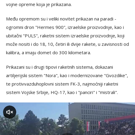
vojne opreme koja je prikazana.
Među opremom su i veliki novitet prikazan na paradi -
ogromni dron "Hermes 900", izraelske proizvodnje, kao i
ubitačni "PULS", raketni sistem izraelske proizvodnje, koji
može nositi i do 18, 10, četiri ili dvije rakete, u zavisnosti od
kalibra, a imaju domet do 300 kilometara.
Prikazani su i drugi tipovi raketnih sistema, dokazani
artiljerijski sistem "Nora", kao i modernizovane "Gvozdike",
te protivvazduhoplovni sistem FK-3, najmoćniji raketni
sistem Vojske Srbije, HQ-17, kao i "panciri" i "mistrali".
zvuk