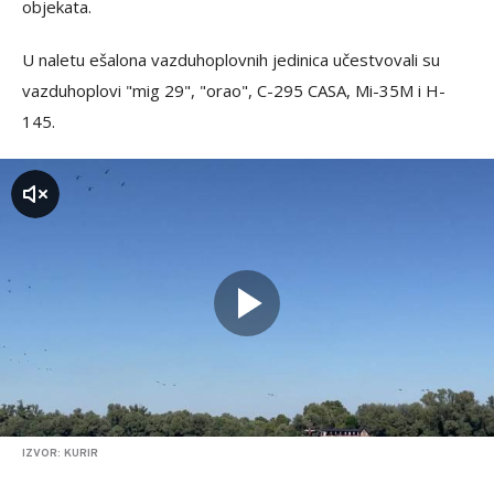
objekata.
U naletu ešalona vazduhoplovnih jedinica učestvovali su
vazduhoplovi "mig 29", "orao", C-295 CASA, Mi-35M i H-
145.
zvuk
IZVOR: KURIR