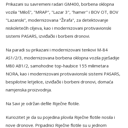
Prikazani su savremeni radari GM400, borbena oklopna
vozila "Miloš", "MRAP", "Lazar 3", "hamer" i BOV OT, BOV
"Lazanski", modernizovana "Žirafa", za detektovanje
niskoletećih ciljeva, kao i modernizovani protivavionski
sistemi PASARS, izviđački i borbeni dronovi.
Na paradi su prikazani i modernizovani tenkovi M-84
AS1/2/3, modernizovana borbena oklopna vozila pješadije
M80 AB1/2, samohodne top-haubice 155 milimetara
NORA, kao i modernizovani protivavionski sistemi PASARS,
bespilotne letjelice, izviđački i borbeni dronovi, domaća
namjenska proizvodnja.
Na Savi je održan defile Riječne flotile.
Kuriozitet je da su pojedina plovila Riječne flotile nosila i
nove dronove. Pripadnici Riječne flotile su u jednom