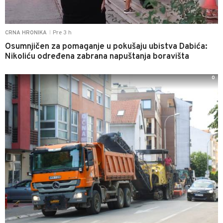
Pre 3 h
CRNA HRONIKA
|
Osumnjičen za pomaganje u pokušaju ubistva Dabića:
Nikoliću određena zabrana napuštanja boravišta
0