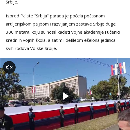
Srbije.
Ispred Palate "Srbija" parada je počela počasnom
artiljerijskom paljbom i razvijanjem zastave Srbije duge
300 metara, koju su nosili kadeti Vojne akademije i učenici
srednjih vojnih škola, a zatim i defileom ešelona jedinica
svih rodova Vojske Srbije.
zvuk