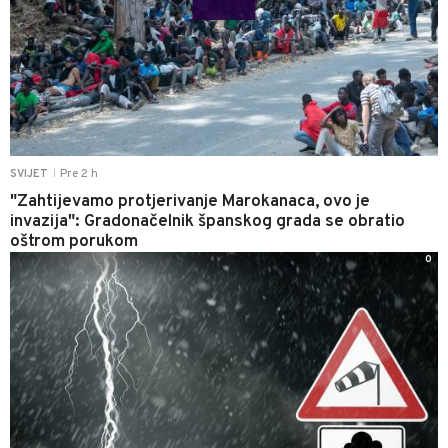
Pre 2 h
SVIJET
|
"Zahtijevamo protjerivanje Marokanaca, ovo je
invazija": Gradonačelnik španskog grada se obratio
oštrom porukom
0