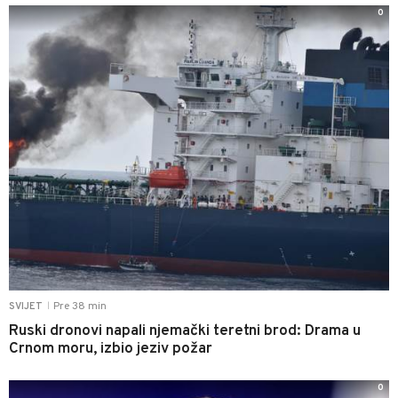
0
Pre 38 min
SVIJET
|
Ruski dronovi napali njemački teretni brod: Drama u
Crnom moru, izbio jeziv požar
0