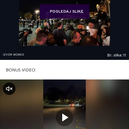
POGLEDAJ SLIKE
IZVOR: MONDO
Br. slika: 11
BONUS VIDEO:
zvuk