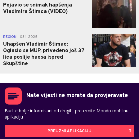
Pojavio se snimak hapšenja
Vladimira Štimca (VIDEO)
5
REGION
03.11.2025.
|
Uhapšen Vladimir Štimac:
Oglasio se MUP, privedeno još 37
lica poslije haosa ispred
Skupštine
Naše vijesti ne morate da provjeravate
Budite bolje informisani od drugih, preuzmite Mondo mobilnu
aplikaciju
PREUZMI APLIKACIJU