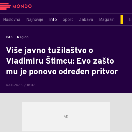
Naslovna
Najnovije
Info
Sport
Zabava
Magazin
M
Info
Region
Više javno tužilaštvo o
Vladimiru Štimcu: Evo zašto
mu je ponovo određen pritvor
03.11.2025. / 18:42