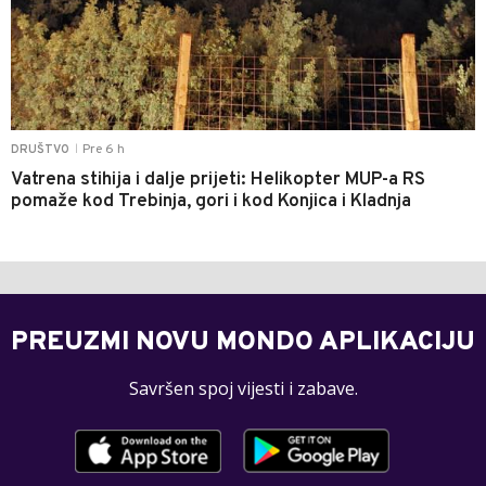
Pre 6 h
DRUŠTVO
|
Vatrena stihija i dalje prijeti: Helikopter MUP-a RS
pomaže kod Trebinja, gori i kod Konjica i Kladnja
PREUZMI NOVU MONDO APLIKACIJU
Savršen spoj vijesti i zabave.