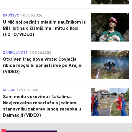
0
DRUŠTVO
06.06.2026.
|
U Mićinoj pećini s mladim naučnikom iz
BiH: Istina o šišmišima i mitu o kosi
(FOTO/VIDEO)
0
ZANIMLJIVOSTI
05.06.2026.
|
Otkriven trag nove vrste: Čovječja
ribica mogla bi ponijeti ime po Krajini
(VIDEO)
0
REGION
29.05.2026.
|
Sam među vukovima i šakalima:
Nevjerovatna reportaža o jedinom
stanovniku zaboravljenog zaseoka u
Dalmaciji (VIDEO)