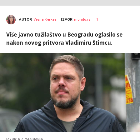
AUTOR
Vesna Kerkez
1
IZVOR
mondo.rs
Više javno tužilaštvo u Beogradu oglasilo se
nakon novog pritvora Vladimiru Štimcu.
IZVOR: R.Z./ATAIMAGES