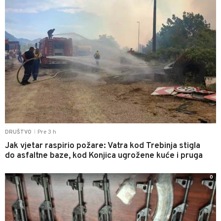
Pre 3 h
DRUŠTVO
|
Jak vjetar raspirio požare: Vatra kod Trebinja stigla
do asfaltne baze, kod Konjica ugrožene kuće i pruga
0