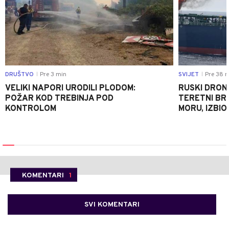
DRUŠTVO
Pre 3 min
SVIJET
Pre 38 m
|
|
VELIKI NAPORI URODILI PLODOM:
RUSKI DRON
POŽAR KOD TREBINJA POD
TERETNI BR
KONTROLOM
MORU, IZBIO
KOMENTARI
1
SVI KOMENTARI