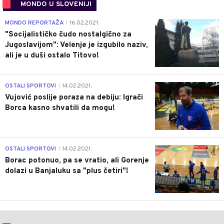
MONDO U SLOVENIJI
4
MONDO REPORTAŽA
16.02.2021.
|
"Socijalističko čudo nostalgično za
Jugoslavijom": Velenje je izgubilo naziv,
ali je u duši ostalo Titovo!
1
OSTALI SPORTOVI
14.02.2021.
|
Vujović poslije poraza na debiju: Igrači
Borca kasno shvatili da mogu!
3
OSTALI SPORTOVI
14.02.2021.
|
Borac potonuo, pa se vratio, ali Gorenje
dolazi u Banjaluku sa "plus četiri"!