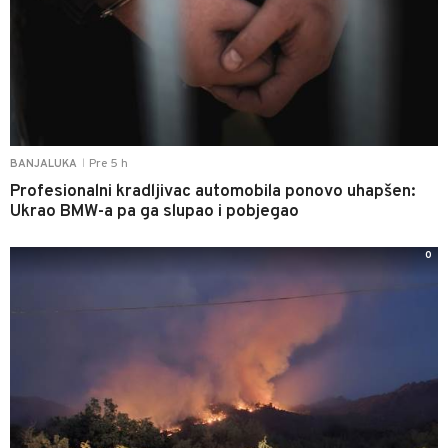
Pre 5 h
BANJALUKA
|
Profesionalni kradljivac automobila ponovo uhapšen:
Ukrao BMW-a pa ga slupao i pobjegao
0