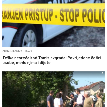
Pre 3 h
CRNA HRONIKA
|
Teška nesreća kod Tomislavgrada: Povrijeđene četiri
osobe, među njima i dijete
0