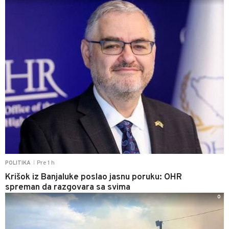
Pre 1 h
POLITIKA
|
Krišok iz Banjaluke poslao jasnu poruku: OHR
spreman da razgovara sa svima
0