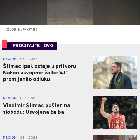
IZVOR: MUP/VJT BG
PROČITAJTE I OVO
1
REGION
03.11.2025.
|
Štimac ipak ostaje u pritvoru:
Nakon usvojene žalbe VJT
promijenilo odluku
2
REGION
03.11.2025.
|
Vladimir Štimac pušten na
slobodu: Usvojena žalba
0
REGION
03.11.2025.
|