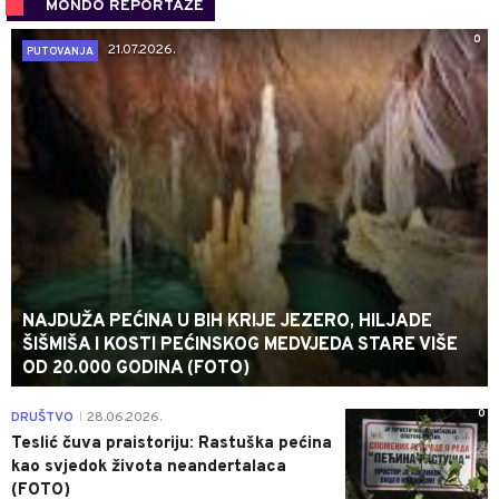
MONDO REPORTAŽE
0
21.07.2026.
PUTOVANJA
NAJDUŽA PEĆINA U BIH KRIJE JEZERO, HILJADE
ŠIŠMIŠA I KOSTI PEĆINSKOG MEDVJEDA STARE VIŠE
OD 20.000 GODINA (FOTO)
0
DRUŠTVO
28.06.2026.
|
Teslić čuva praistoriju: Rastuška pećina
kao svjedok života neandertalaca
(FOTO)