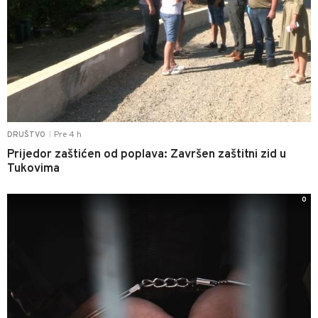
Pre 4 h
DRUŠTVO
|
Prijedor zaštićen od poplava: Završen zaštitni zid u
Tukovima
0