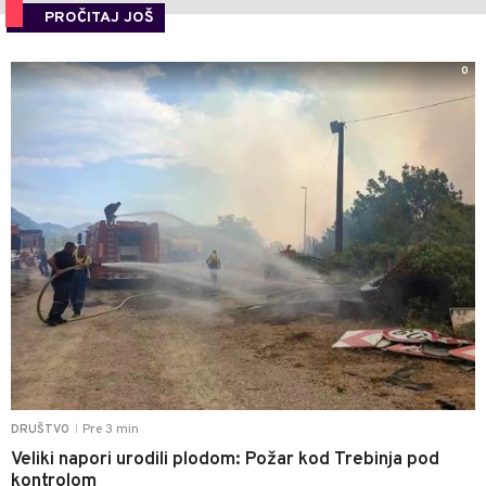
PROČITAJ JOŠ
0
Pre 3 min
DRUŠTVO
|
Veliki napori urodili plodom: Požar kod Trebinja pod
kontrolom