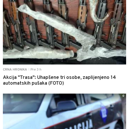
Pre 3 h
CRNA HRONIKA
|
Akcija "Trasa": Uhapšene tri osobe, zaplijenjeno 14
automatskih pušaka (FOTO)
0