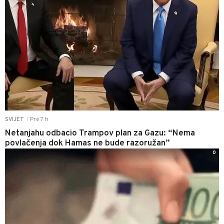
Pre 7 h
SVIJET
|
Netanjahu odbacio Trampov plan za Gazu: “Nema
povlačenja dok Hamas ne bude razoružan”
0