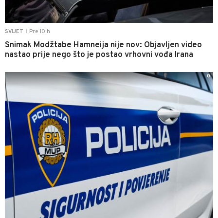
Pre 10 h
SVIJET
|
Snimak Modžtabe Hamneija nije nov: Objavljen video
nastao prije nego što je postao vrhovni vođa Irana
0