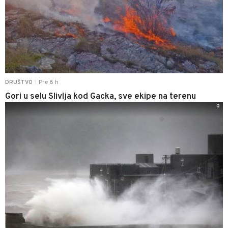
Pre 8 h
DRUŠTVO
|
Gori u selu Slivlja kod Gacka, sve ekipe na terenu
0