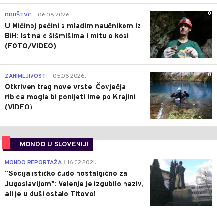
0
DRUŠTVO
06.06.2026.
|
U Mićinoj pećini s mladim naučnikom iz
BiH: Istina o šišmišima i mitu o kosi
(FOTO/VIDEO)
0
ZANIMLJIVOSTI
05.06.2026.
|
Otkriven trag nove vrste: Čovječja
ribica mogla bi ponijeti ime po Krajini
(VIDEO)
MONDO U SLOVENIJI
4
MONDO REPORTAŽA
16.02.2021.
|
"Socijalističko čudo nostalgično za
Jugoslavijom": Velenje je izgubilo naziv,
ali je u duši ostalo Titovo!