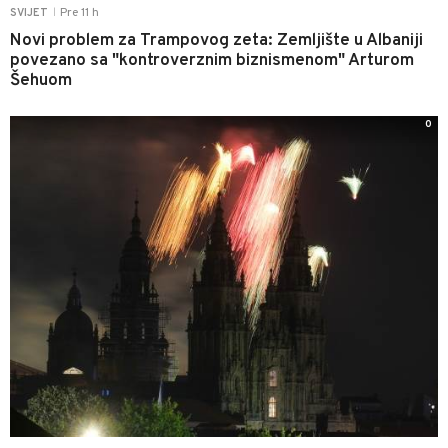
Pre 11 h
SVIJET
|
Novi problem za Trampovog zeta: Zemljište u Albaniji
povezano sa "kontroverznim biznismenom" Arturom
Šehuom
0