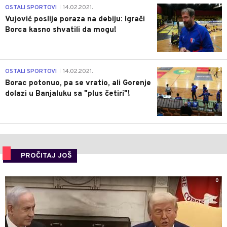
1
OSTALI SPORTOVI
14.02.2021.
|
Vujović poslije poraza na debiju: Igrači
Borca kasno shvatili da mogu!
3
OSTALI SPORTOVI
14.02.2021.
|
Borac potonuo, pa se vratio, ali Gorenje
dolazi u Banjaluku sa "plus četiri"!
PROČITAJ JOŠ
0