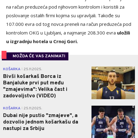
na račun preduzeća pod njihovom kontrolom i koristili za
poslovanje ostalih firmi kojima su upravljali. Takođe su
107.000 evra od tog novca preneli na račun preduzeća pod
kontrolom OKG u Ljubljani, a najmanje 208.300 evra
uložili
u izgradnju hotela u Crnoj Gori.
MOŽDA ĆE VAS ZANIMATI
0
KOŠARKA
25.11.2025.
|
Bivši košarkaš Borca iz
Banjaluke prvi put među
"zmajevima": Velika čast i
zadovoljstvo (VIDEO)
0
KOŠARKA
25.11.2025.
|
Dubai nije pustio "zmajeve", a
dozvolio jednom košarkašu da
nastupi za Srbiju