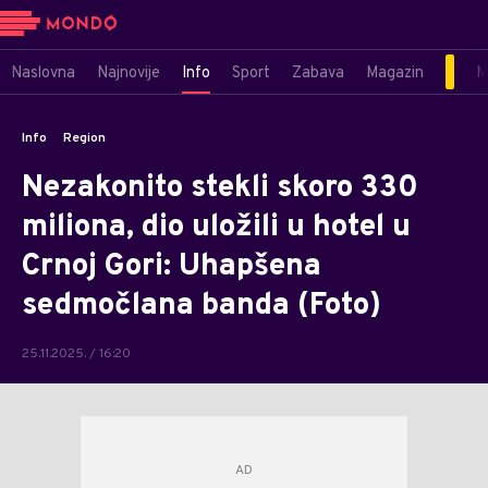
Naslovna
Najnovije
Info
Sport
Zabava
Magazin
M
Info
Region
Nezakonito stekli skoro 330
miliona, dio uložili u hotel u
Crnoj Gori: Uhapšena
sedmočlana banda (Foto)
25.11.2025. / 16:20