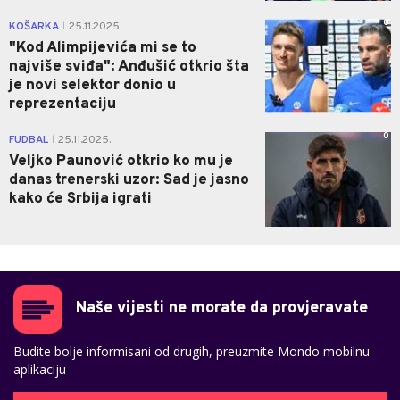
0
KOŠARKA
25.11.2025.
|
"Kod Alimpijevića mi se to
najviše sviđa": Anđušić otkrio šta
je novi selektor donio u
reprezentaciju
0
FUDBAL
25.11.2025.
|
Veljko Paunović otkrio ko mu je
danas trenerski uzor: Sad je jasno
kako će Srbija igrati
Naše vijesti ne morate da provjeravate
Budite bolje informisani od drugih, preuzmite Mondo mobilnu
aplikaciju