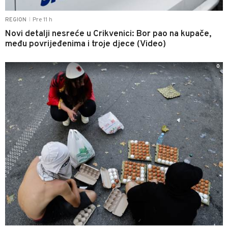
Pre 11 h
REGION
|
Novi detalji nesreće u Crikvenici: Bor pao na kupače,
među povrijeđenima i troje djece (Video)
0