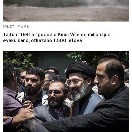
Pre 9 h
SVIJET
|
Tajfun “Delfin” pogodio Kinu: Više od milion ljudi
evakuisano, otkazano 1.500 letova
0