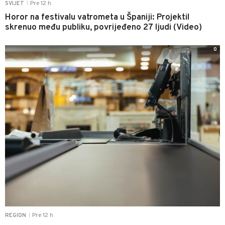
Pre 12 h
SVIJET
|
Horor na festivalu vatrometa u Španiji: Projektil
skrenuo među publiku, povrijeđeno 27 ljudi (Video)
0
Pre 12 h
REGION
|