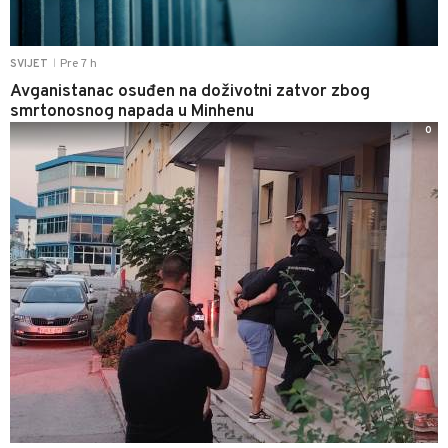
Pre 7 h
SVIJET
|
Avganistanac osuđen na doživotni zatvor zbog
smrtonosnog napada u Minhenu
0