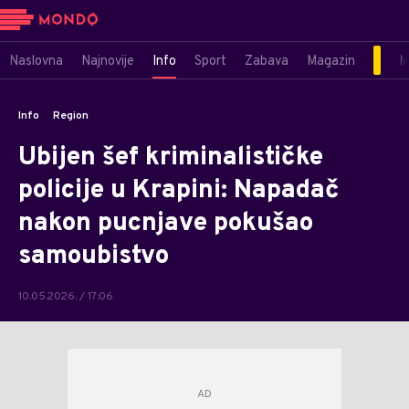
Naslovna
Najnovije
Info
Sport
Zabava
Magazin
M
Info
Region
Ubijen šef kriminalističke
policije u Krapini: Napadač
nakon pucnjave pokušao
samoubistvo
10.05.2026. / 17:06