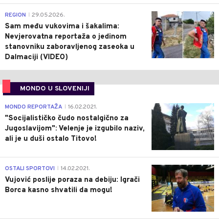
0
REGION
29.05.2026.
|
Sam među vukovima i šakalima:
Nevjerovatna reportaža o jedinom
stanovniku zaboravljenog zaseoka u
Dalmaciji (VIDEO)
MONDO U SLOVENIJI
4
MONDO REPORTAŽA
16.02.2021.
|
"Socijalističko čudo nostalgično za
Jugoslavijom": Velenje je izgubilo naziv,
ali je u duši ostalo Titovo!
1
OSTALI SPORTOVI
14.02.2021.
|
Vujović poslije poraza na debiju: Igrači
Borca kasno shvatili da mogu!