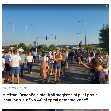
2
Pre 10 h
DRUŠTVO
|
Mještani Dragočaja blokirali magistralni put i poslali
jasnu poruku: "Na 40 stepeni nemamo vode"