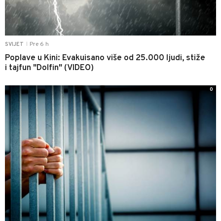
Pre 6 h
SVIJET
|
Poplave u Kini: Evakuisano više od 25.000 ljudi, stiže
i tajfun "Dolfin" (VIDEO)
0