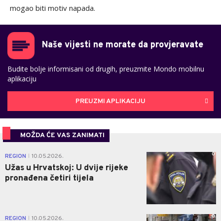
mogao biti motiv napada.
Naše vijesti ne morate da provjeravate
Budite bolje informisani od drugih, preuzmite Mondo mobilnu
aplikaciju
PREUZMI APLIKACIJU
MOŽDA ĆE VAS ZANIMATI
0
REGION
10.05.2026.
|
Užas u Hrvatskoj: U dvije rijeke
pronađena četiri tijela
0
REGION
10.05.2026.
|