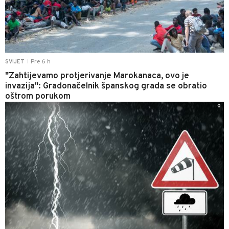
Pre 6 h
SVIJET
|
"Zahtijevamo protjerivanje Marokanaca, ovo je
invazija": Gradonačelnik španskog grada se obratio
oštrom porukom
0