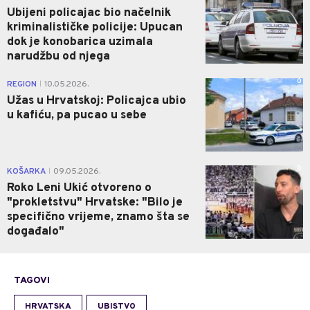
Ubijeni policajac bio načelnik
kriminalističke policije: Upucan
dok je konobarica uzimala
narudžbu od njega
0
REGION
10.05.2026.
|
Užas u Hrvatskoj: Policajca ubio
u kafiću, pa pucao u sebe
0
KOŠARKA
09.05.2026.
|
Roko Leni Ukić otvoreno o
"prokletstvu" Hrvatske: "Bilo je
specifično vrijeme, znamo šta se
događalo"
TAGOVI
HRVATSKA
UBISTVO