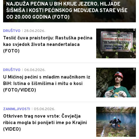
NAJDUŽA PEĆINA U BIH KRIJE JEZERO, HILJADE
ŠIŠMIŠA I KOSTI PEĆINSKOG MEDVJEDA STARE VIŠE
OD 20.000 GODINA (FOTO)
0
DRUŠTVO
28.06.2026.
|
Teslić čuva praistoriju: Rastuška pećina
kao svjedok života neandertalaca
(FOTO)
0
DRUŠTVO
06.06.2026.
|
U Mićinoj pećini s mladim naučnikom iz
BiH: Istina o šišmišima i mitu o kosi
(FOTO/VIDEO)
0
ZANIMLJIVOSTI
05.06.2026.
|
Otkriven trag nove vrste: Čovječja
ribica mogla bi ponijeti ime po Krajini
(VIDEO)