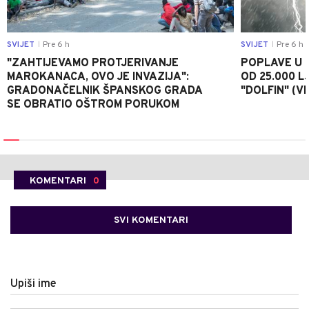
SVIJET
Pre 6 h
SVIJET
Pre 6 h
|
|
"ZAHTIJEVAMO PROTJERIVANJE
POPLAVE U K
MAROKANACA, OVO JE INVAZIJA":
OD 25.000 LJ
GRADONAČELNIK ŠPANSKOG GRADA
"DOLFIN" (V
SE OBRATIO OŠTROM PORUKOM
KOMENTARI
0
SVI KOMENTARI
Upiši ime