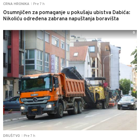
Pre 7 h
CRNA HRONIKA
|
Osumnjičen za pomaganje u pokušaju ubistva Dabića:
Nikoliću određena zabrana napuštanja boravišta
0
Pre 7 h
DRUŠTVO
|