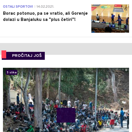
3
OSTALI SPORTOVI
14.02.2021.
|
Borac potonuo, pa se vratio, ali Gorenje
dolazi u Banjaluku sa "plus četiri"!
PROČITAJ JOŠ
0
5 slika