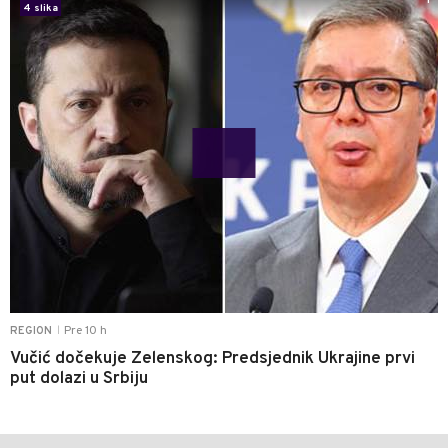
1
4 slika
Pre 10 h
REGION
|
Vučić dočekuje Zelenskog: Predsjednik Ukrajine prvi
put dolazi u Srbiju