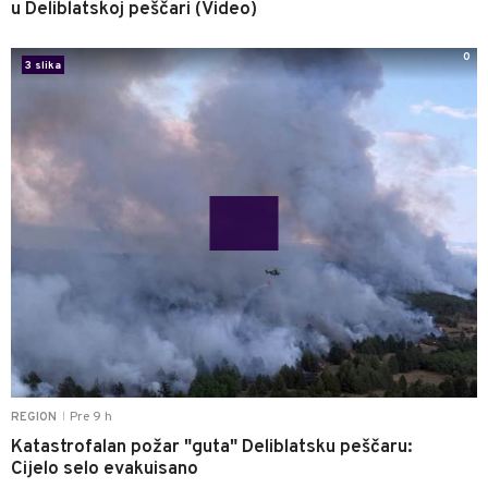
u Deliblatskoj peščari (Video)
0
3 slika
Pre 9 h
REGION
|
Katastrofalan požar "guta" Deliblatsku peščaru:
Cijelo selo evakuisano