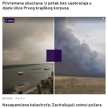
Privremena obustava: U petak bez saobraćaja u
dijelu Ulice Prvog krajiškog korpusa
0
3 slika
Pre 8 h
REGION
|
Nezapamćena katastrofa: Zastrašujući snimci požara