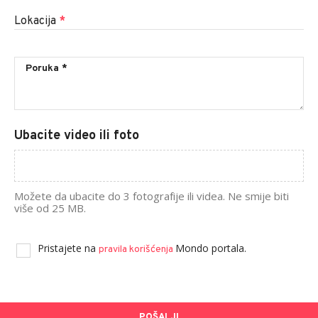
Lokacija
*
Ubacite video ili foto
Možete da ubacite do 3 fotografije ili videa. Ne smije biti
više od 25 MB.
Pristajete na
Mondo portala.
pravila korišćenja
POŠALJI