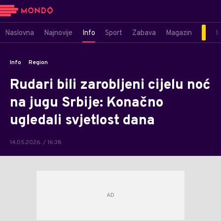
Naslovna
Najnovije
Info
Sport
Zabava
Magazin
M
Info
Region
Rudari bili zarobljeni cijelu noć
na jugu Srbije: Konačno
ugledali svjetlost dana
14.05.2026. / 16:38