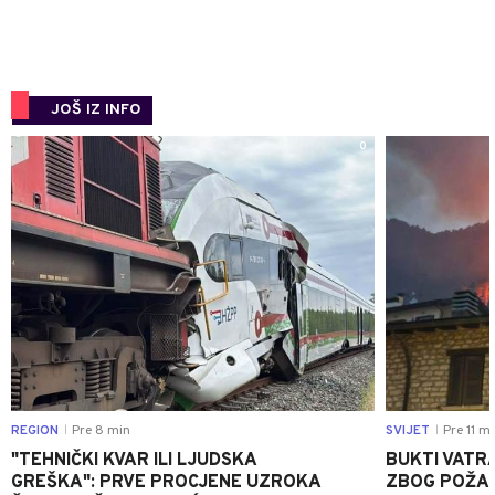
JOŠ IZ INFO
0
REGION
Pre 8 min
SVIJET
Pre 11 mi
|
|
"TEHNIČKI KVAR ILI LJUDSKA
BUKTI VATRA
GREŠKA": PRVE PROCJENE UZROKA
ZBOG POŽAR