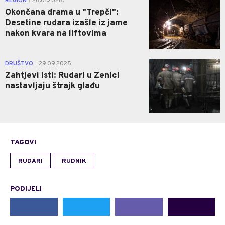
REGION
26.01.2026.
|
Okončana drama u "Trepči":
Desetine rudara izašle iz jame
nakon kvara na liftovima
0
DRUŠTVO
29.09.2025.
|
Zahtjevi isti: Rudari u Zenici
nastavljaju štrajk glađu
TAGOVI
RUDARI
RUDNIK
PODIJELI