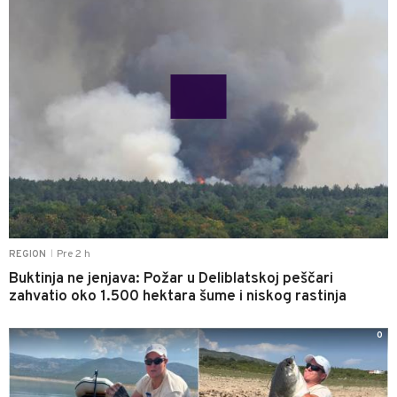
Pre 2 h
REGION
|
Buktinja ne jenjava: Požar u Deliblatskoj peščari
zahvatio oko 1.500 hektara šume i niskog rastinja
0