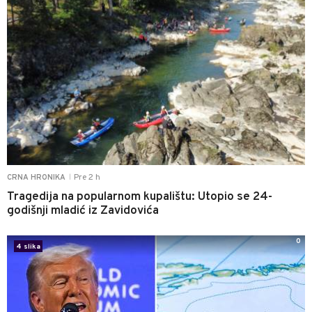
Pre 2 h
CRNA HRONIKA
|
Tragedija na popularnom kupalištu: Utopio se 24-
godišnji mladić iz Zavidovića
0
4 slika