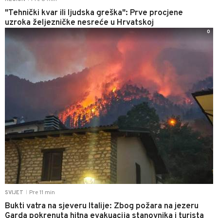
"Tehnički kvar ili ljudska greška": Prve procjene
uzroka željezničke nesreće u Hrvatskoj
0
Pre 11 min
SVIJET
|
Bukti vatra na sjeveru Italije: Zbog požara na jezeru
Garda pokrenuta hitna evakuacija stanovnika i turista