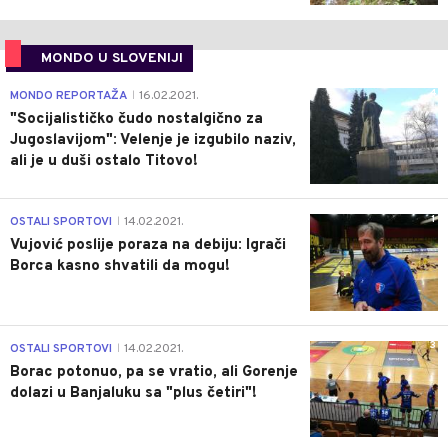
MONDO U SLOVENIJI
4
MONDO REPORTAŽA
16.02.2021.
|
"Socijalističko čudo nostalgično za
Jugoslavijom": Velenje je izgubilo naziv,
ali je u duši ostalo Titovo!
1
OSTALI SPORTOVI
14.02.2021.
|
Vujović poslije poraza na debiju: Igrači
Borca kasno shvatili da mogu!
3
OSTALI SPORTOVI
14.02.2021.
|
Borac potonuo, pa se vratio, ali Gorenje
dolazi u Banjaluku sa "plus četiri"!