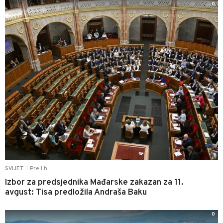
0
Pre 1 h
SVIJET
|
Izbor za predsjednika Mađarske zakazan za 11.
avgust: Tisa predložila Andraša Baku
0