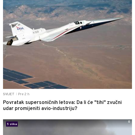
Pre 2 h
SVIJET
|
Povratak supersoničnih letova: Da li će "tihi" zvučni
udar promijeniti avio-industriju?
0
5 slika