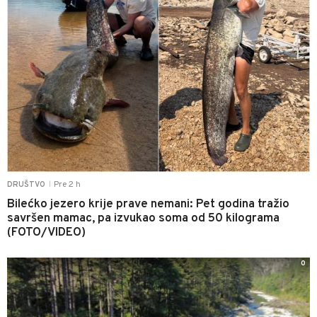
Pre 2 h
DRUŠTVO
|
Bilećko jezero krije prave nemani: Pet godina tražio
savršen mamac, pa izvukao soma od 50 kilograma
(FOTO/VIDEO)
0