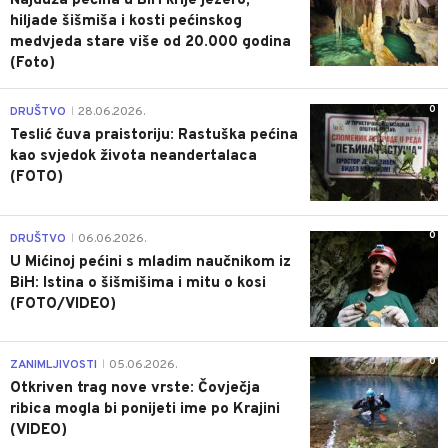
Najduža pećina u BiH krije jezero,
hiljade šišmiša i kosti pećinskog
medvjeda stare više od 20.000 godina
(Foto)
0
DRUŠTVO
28.06.2026.
|
Teslić čuva praistoriju: Rastuška pećina
kao svjedok života neandertalaca
(FOTO)
0
DRUŠTVO
06.06.2026.
|
U Mićinoj pećini s mladim naučnikom iz
BiH: Istina o šišmišima i mitu o kosi
(FOTO/VIDEO)
0
ZANIMLJIVOSTI
05.06.2026.
|
Otkriven trag nove vrste: Čovječja
ribica mogla bi ponijeti ime po Krajini
(VIDEO)