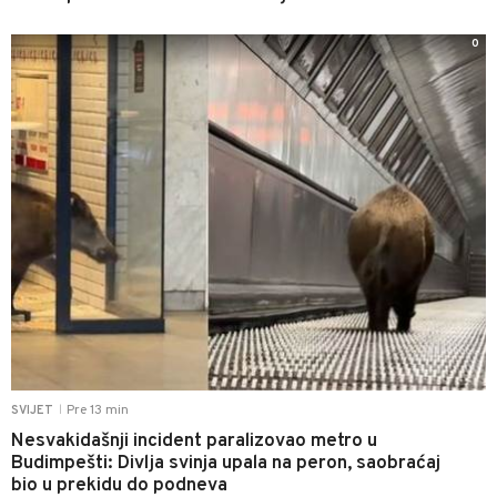
0
Pre 13 min
SVIJET
|
Nesvakidašnji incident paralizovao metro u
Budimpešti: Divlja svinja upala na peron, saobraćaj
bio u prekidu do podneva