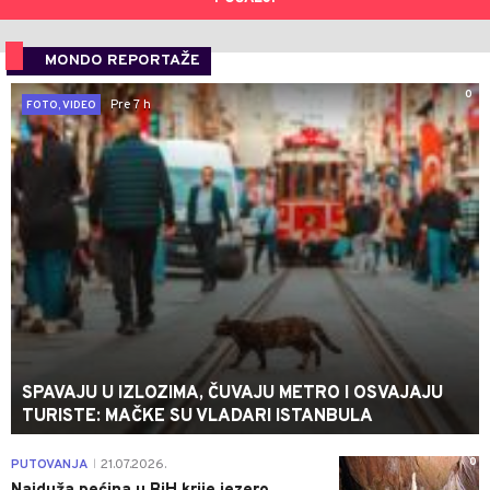
MONDO REPORTAŽE
0
Pre 7 h
FOTO, VIDEO
SPAVAJU U IZLOZIMA, ČUVAJU METRO I OSVAJAJU
TURISTE: MAČKE SU VLADARI ISTANBULA
0
PUTOVANJA
21.07.2026.
|