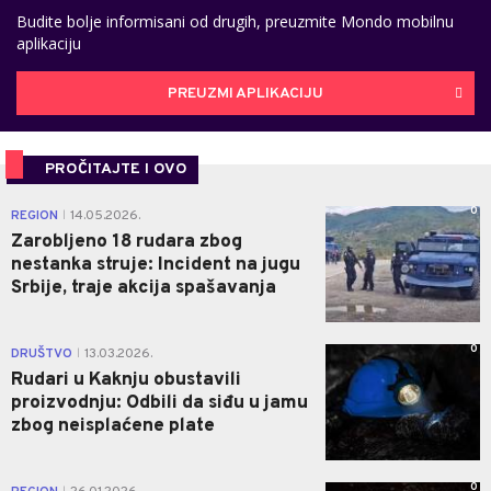
Budite bolje informisani od drugih, preuzmite Mondo mobilnu
aplikaciju
PREUZMI APLIKACIJU
PROČITAJTE I OVO
0
REGION
14.05.2026.
|
Zarobljeno 18 rudara zbog
nestanka struje: Incident na jugu
Srbije, traje akcija spašavanja
0
DRUŠTVO
13.03.2026.
|
Rudari u Kaknju obustavili
proizvodnju: Odbili da siđu u jamu
zbog neisplaćene plate
0