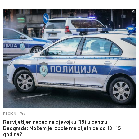
0
Pre 1 h
REGION
|
Rasvijetljen napad na djevojku (18) u centru
Beograda: Nožem je izbole maloljetnice od 13 i 15
godina?