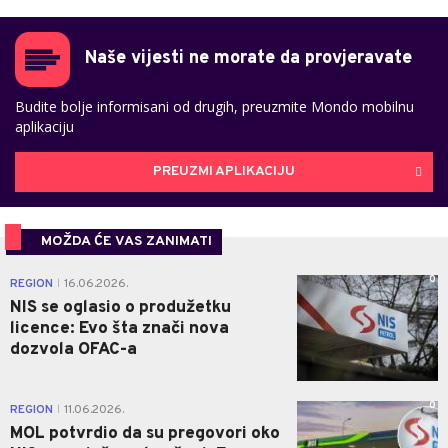
Naše vijesti ne morate da provjeravate
Budite bolje informisani od drugih, preuzmite Mondo mobilnu
aplikaciju
PREUZMI APLIKACIJU
MOŽDA ĆE VAS ZANIMATI
0
REGION
16.06.2026.
|
NIS se oglasio o produžetku
licence: Evo šta znači nova
dozvola OFAC-a
0
REGION
11.06.2026.
|
MOL potvrdio da su pregovori oko