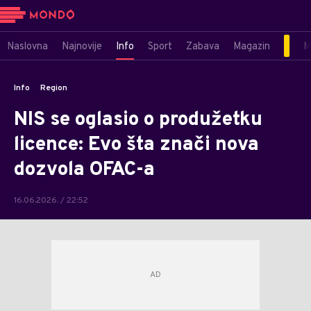
Naslovna
Najnovije
Info
Sport
Zabava
Magazin
M
Info
Region
NIS se oglasio o produžetku
licence: Evo šta znači nova
dozvola OFAC-a
16.06.2026. / 22:52