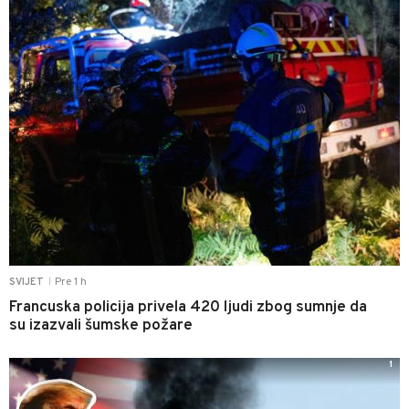
Pre 1 h
SVIJET
|
Francuska policija privela 420 ljudi zbog sumnje da
su izazvali šumske požare
1