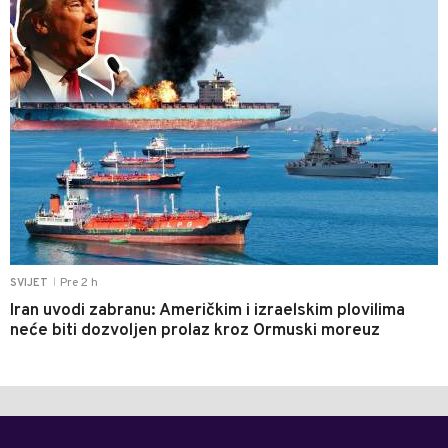
Pre 2 h
SVIJET
|
Iran uvodi zabranu: Američkim i izraelskim plovilima
neće biti dozvoljen prolaz kroz Ormuski moreuz