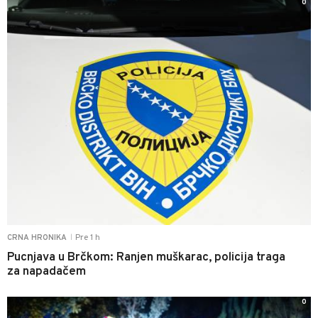
0
Pre 1 h
CRNA HRONIKA
|
Pucnjava u Brčkom: Ranjen muškarac, policija traga
za napadačem
0