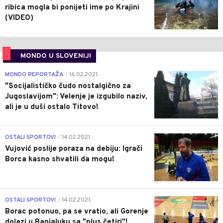
ribica mogla bi ponijeti ime po Krajini
(VIDEO)
MONDO U SLOVENIJI
4
MONDO REPORTAŽA
16.02.2021.
|
"Socijalističko čudo nostalgično za
Jugoslavijom": Velenje je izgubilo naziv,
ali je u duši ostalo Titovo!
1
OSTALI SPORTOVI
14.02.2021.
|
Vujović poslije poraza na debiju: Igrači
Borca kasno shvatili da mogu!
3
OSTALI SPORTOVI
14.02.2021.
|
Borac potonuo, pa se vratio, ali Gorenje
dolazi u Banjaluku sa "plus četiri"!