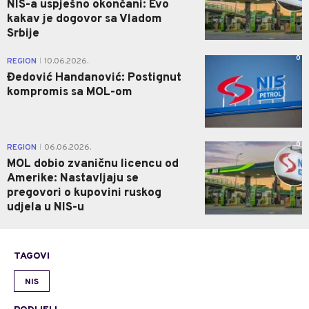
NIS-a uspješno okončani: Evo
kakav je dogovor sa Vladom
Srbije
0
REGION
10.06.2026.
|
Đedović Handanović: Postignut
kompromis sa MOL-om
0
REGION
06.06.2026.
|
MOL dobio zvaničnu licencu od
Amerike: Nastavljaju se
pregovori o kupovini ruskog
udjela u NIS-u
TAGOVI
NIS