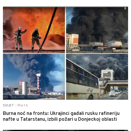
0
Pre 1 h
SVIJET
|
Burna noć na frontu: Ukrajinci gađali rusku rafineriju
nafte u Tatarstanu, izbili požari u Donjeckoj oblasti