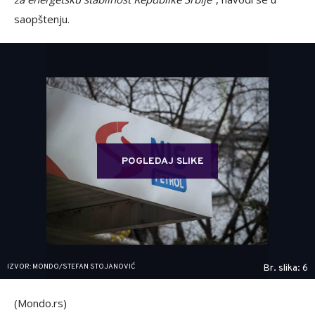
saopštenju.
POGLEDAJ SLIKE
IZVOR: MONDO/STEFAN STOJANOVIĆ
Br. slika: 6
(Mondo.rs)