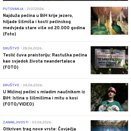
0
PUTOVANJA
21.07.2026.
|
Najduža pećina u BiH krije jezero,
hiljade šišmiša i kosti pećinskog
medvjeda stare više od 20.000 godina
(Foto)
0
DRUŠTVO
28.06.2026.
|
Teslić čuva praistoriju: Rastuška pećina
kao svjedok života neandertalaca
(FOTO)
0
DRUŠTVO
06.06.2026.
|
U Mićinoj pećini s mladim naučnikom iz
BiH: Istina o šišmišima i mitu o kosi
(FOTO/VIDEO)
0
ZANIMLJIVOSTI
05.06.2026.
|
Otkriven trag nove vrste: Čovječja