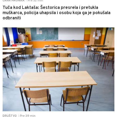
Pre 32 min
CRNA HRONIKA
|
Tuča kod Laktaša: Šestorica presrela i pretukla
muškarca, policija uhapsila i osobu koja ga je pokušala
odbraniti
0
Pre 39 min
DRUŠTVO
|