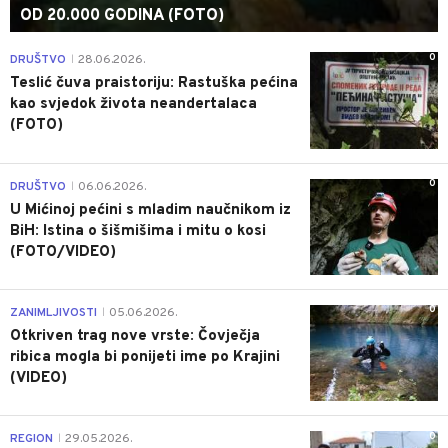
OD 20.000 GODINA (FOTO)
0
DRUŠTVO
28.06.2026.
|
Teslić čuva praistoriju: Rastuška pećina
kao svjedok života neandertalaca
(FOTO)
0
DRUŠTVO
06.06.2026.
|
U Mićinoj pećini s mladim naučnikom iz
BiH: Istina o šišmišima i mitu o kosi
(FOTO/VIDEO)
0
ZANIMLJIVOSTI
05.06.2026.
|
Otkriven trag nove vrste: Čovječja
ribica mogla bi ponijeti ime po Krajini
(VIDEO)
0
REGION
29.05.2026.
|