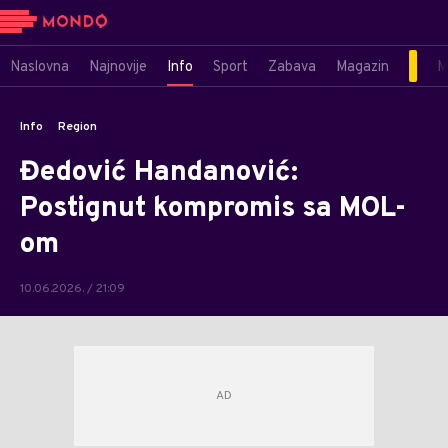
Naslovna
Najnovije
Info
Sport
Zabava
Magazin
M
Info
Region
Đedović Handanović:
Postignut kompromis sa MOL-
om
10.06.2026. / 21:09