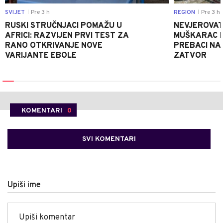
SVIJET
Pre 3 h
REGION
Pre 3 h
|
|
RUSKI STRUČNJACI POMAŽU U
NEVJEROVATA
AFRICI: RAZVIJEN PRVI TEST ZA
MUŠKARAC H
RANO OTKRIVANJE NOVE
PREBACI NA
VARIJANTE EBOLE
ZATVOR
KOMENTARI
0
SVI KOMENTARI
Upiši ime