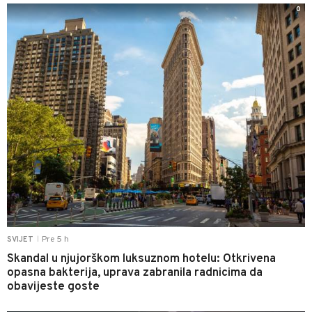
0
Pre 5 h
SVIJET
|
Skandal u njujorškom luksuznom hotelu: Otkrivena
opasna bakterija, uprava zabranila radnicima da
obavijeste goste