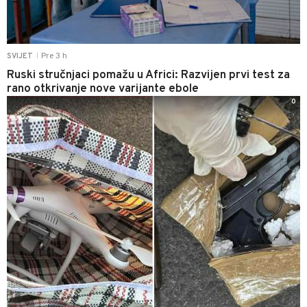
Pre 3 h
SVIJET
|
Ruski stručnjaci pomažu u Africi: Razvijen prvi test za
rano otkrivanje nove varijante ebole
0