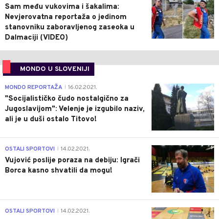
Sam među vukovima i šakalima:
Nevjerovatna reportaža o jedinom
stanovniku zaboravljenog zaseoka u
Dalmaciji (VIDEO)
MONDO U SLOVENIJI
4
MONDO REPORTAŽA
16.02.2021.
|
"Socijalističko čudo nostalgično za
Jugoslavijom": Velenje je izgubilo naziv,
ali je u duši ostalo Titovo!
1
OSTALI SPORTOVI
14.02.2021.
|
Vujović poslije poraza na debiju: Igrači
Borca kasno shvatili da mogu!
3
OSTALI SPORTOVI
14.02.2021.
|