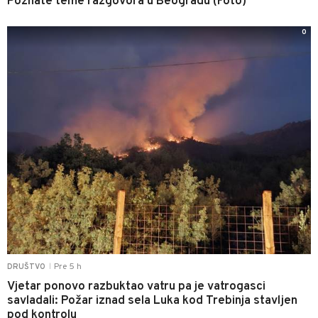
Poznate teme razgovora u Beogradu (Foto)
0
Pre 5 h
DRUŠTVO
|
Vjetar ponovo razbuktao vatru pa je vatrogasci
savladali: Požar iznad sela Luka kod Trebinja stavljen
pod kontrolu