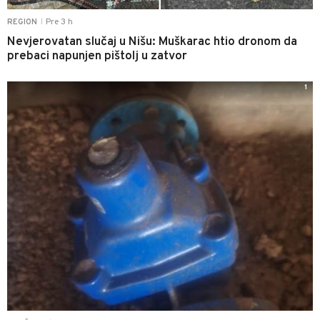
Pre 3 h
REGION
|
Nevjerovatan slučaj u Nišu: Muškarac htio dronom da
prebaci napunjen pištolj u zatvor
1