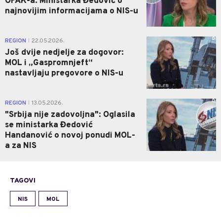
OFAK-a: Ministarka Đedović o
najnovijim informacijama o NIS-u
0
REGION
22.05.2026.
|
Još dvije nedjelje za dogovor:
MOL i „Gaspromnjeft“
nastavljaju pregovore o NIS-u
0
REGION
13.05.2026.
|
"Srbija nije zadovoljna": Oglasila
se ministarka Đedović
Handanović o novoj ponudi MOL-
a za NIS
TAGOVI
NIS
MOL