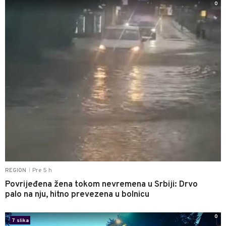
0
Pre 5 h
REGION
|
Povrijeđena žena tokom nevremena u Srbiji: Drvo
palo na nju, hitno prevezena u bolnicu
0
7 slika