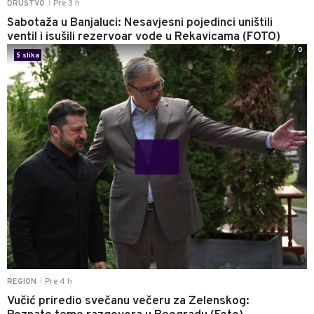
Pre 3 h
DRUŠTVO
|
Sabotaža u Banjaluci: Nesavjesni pojedinci uništili
ventil i isušili rezervoar vode u Rekavicama (FOTO)
0
5 slika
Pre 4 h
REGION
|
Vučić priredio svečanu večeru za Zelenskog: