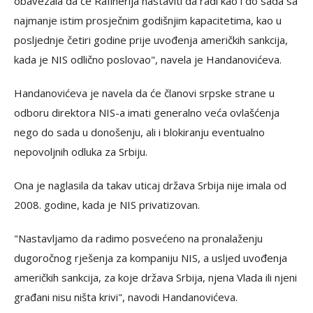
obavezala da će Rafinerija nastaviti da radi kao i do sada sa
najmanje istim prosječnim godišnjim kapacitetima, kao u
posljednje četiri godine prije uvođenja američkih sankcija,
kada je NIS odlično poslovao", navela je Handanovićeva.
Handanovićeva je navela da će članovi srpske strane u
odboru direktora NIS-a imati generalno veća ovlašćenja
nego do sada u donošenju, ali i blokiranju eventualno
nepovoljnih odluka za Srbiju.
Ona je naglasila da takav uticaj država Srbija nije imala od
2008. godine, kada je NIS privatizovan.
"Nastavljamo da radimo posvećeno na pronalaženju
dugoročnog rješenja za kompaniju NIS, a usljed uvođenja
američkih sankcija, za koje država Srbija, njena Vlada ili njeni
građani nisu ništa krivi", navodi Handanovićeva.