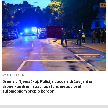
Pre 6 h
SVIJET
|
Drama u Njemačkoj: Policija upucala državljanina
Srbije koji ih je napao lopatom, njegov brat
automobilom probio kordon