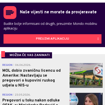
Naše vijesti ne morate da provjeravate
Budite bolje informisani od drugih, preuzmite Mondo mobilnu
aplikaciju
PREUZMI APLIKACIJU
MOŽDA ĆE VAS ZANIMATI
0
REGION
06.06.2026.
|
MOL dobio zvaničnu licencu od
Amerike: Nastavljaju se
pregovori o kupovini ruskog
udjela u NIS-u
0
REGION
23.05.2026.
|
Pregovori u toku nakon odluke