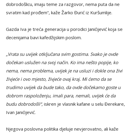
dobrodošlicu, imaju teme za razgovor, nema puta da ne
svratim kad prođem“, kaže Žarko Đurić iz Kuršumlije.
Gazda Iva je treća generacija u porodici Janićijević koja se
decenijama bavi kafedžijskim poslom.
„Vrata su uvijek otključana svim gostima. Svako je ovde
dočekan uslužen na svoj način. Ko ima nešto popije, ko
nema, nema problema, uvijek je na usluzi i dokle ona živi
živjeće i ovo mjesto, živjeće ovaj kraj. Mi ćemo da se
trudimo uvijek da bude tako, da ovde dočekamo goste u
dobrom raspoloženju, imali para, nemali, uvijek će da
budu dobrodošli“
, iskren je vlasnik kafane u selu Đerekare,
Ivan Janićijević.
Njegova poslovna politika djeluje nevjerovatno, ali kaže