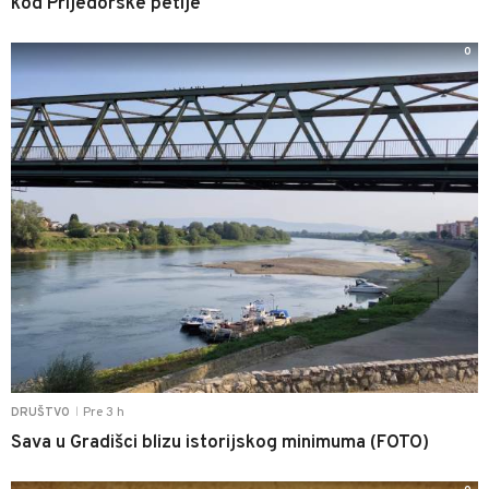
kod Prijedorske petlje
0
Pre 3 h
DRUŠTVO
|
Sava u Gradišci blizu istorijskog minimuma (FOTO)