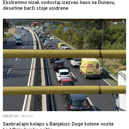
Ekstremno nizak vodostaj izazvao haos na Dunavu,
desetine barži stoje usidrene
0
Pre 2 h
DRUŠTVO
|
Saobraćajni kolaps u Banjaluci: Duge kolone vozila