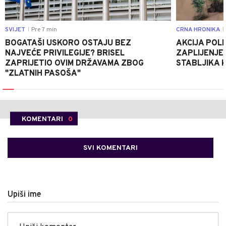
SVIJET
Pre 7 min
CRNA HRONIKA
|
|
BOGATAŠI USKORO OSTAJU BEZ
AKCIJA POLIC
NAJVEĆE PRIVILEGIJE? BRISEL
ZAPLIJENJEN
ZAPRIJETIO OVIM DRŽAVAMA ZBOG
STABLJIKA 
"ZLATNIH PASOŠA"
KOMENTARI
0
SVI KOMENTARI
Upiši ime