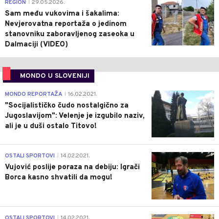
0
REGION
29.05.2026.
|
Sam među vukovima i šakalima:
Nevjerovatna reportaža o jedinom
stanovniku zaboravljenog zaseoka u
Dalmaciji (VIDEO)
MONDO U SLOVENIJI
4
MONDO REPORTAŽA
16.02.2021.
|
"Socijalističko čudo nostalgično za
Jugoslavijom": Velenje je izgubilo naziv,
ali je u duši ostalo Titovo!
1
OSTALI SPORTOVI
14.02.2021.
|
Vujović poslije poraza na debiju: Igrači
Borca kasno shvatili da mogu!
3
OSTALI SPORTOVI
14.02.2021.
|