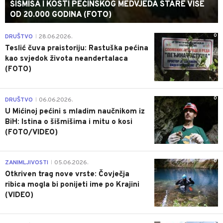
ŠIŠMIŠA I KOSTI PEĆINSKOG MEDVJEDA STARE VIŠE
OD 20.000 GODINA (FOTO)
0
DRUŠTVO
28.06.2026.
|
Teslić čuva praistoriju: Rastuška pećina
kao svjedok života neandertalaca
(FOTO)
0
DRUŠTVO
06.06.2026.
|
U Mićinoj pećini s mladim naučnikom iz
BiH: Istina o šišmišima i mitu o kosi
(FOTO/VIDEO)
0
ZANIMLJIVOSTI
05.06.2026.
|
Otkriven trag nove vrste: Čovječja
ribica mogla bi ponijeti ime po Krajini
(VIDEO)