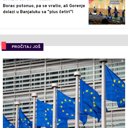
Borac potonuo, pa se vratio, ali Gorenje
dolazi u Banjaluku sa "plus četiri"!
PROČITAJ JOŠ
0