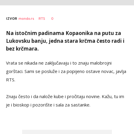
0
IZVOR
mondo.rs
RTS
Na istočnim padinama Kopaonika na putu za
Lukovsku banju, jedna stara krčma često radi i
bez krčmara.
Vrata se nikada ne zaključavaju i to znaju malobrojni
gorštaci. Sami se posluže i za popijeno ostave novac, javlja
RTS.
Znaju često i da nalože kube i pročitaju novine. Kažu, tu im
je i bioskop i pozorište i sala za sastanke.