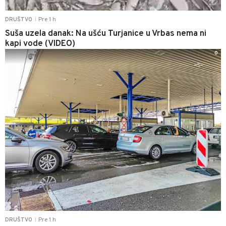
Pre 1 h
DRUŠTVO
|
Suša uzela danak: Na ušću Turjanice u Vrbas nema ni
kapi vode (VIDEO)
0
Pre 1 h
DRUŠTVO
|