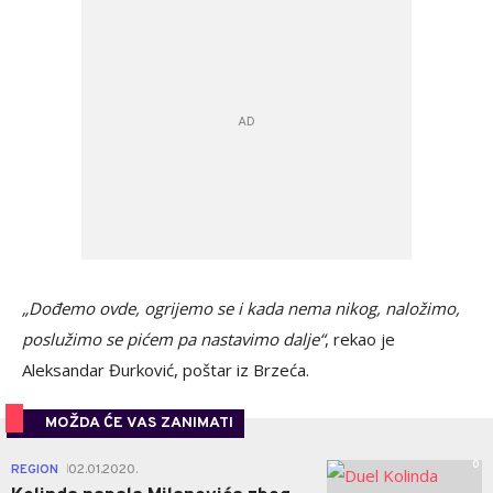
„Dođemo ovde, ogrijemo se i kada nema nikog, naložimo,
poslužimo se pićem pa nastavimo dalje“
, rekao je
Aleksandar Đurković, poštar iz Brzeća.
MOŽDA ĆE VAS ZANIMATI
0
REGION
02.01.2020.
|