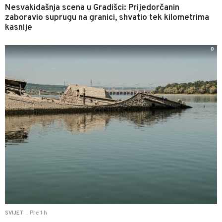
Nesvakidašnja scena u Gradišci: Prijedorčanin
zaboravio suprugu na granici, shvatio tek kilometrima
kasnije
0
Pre 1 h
SVIJET
|