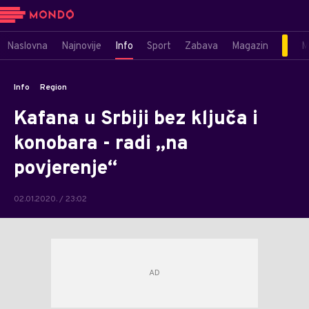
Naslovna
Najnovije
Info
Sport
Zabava
Magazin
M
Info
Region
Kafana u Srbiji bez ključa i
konobara - radi „na
povjerenje“
02.01.2020. / 23:02