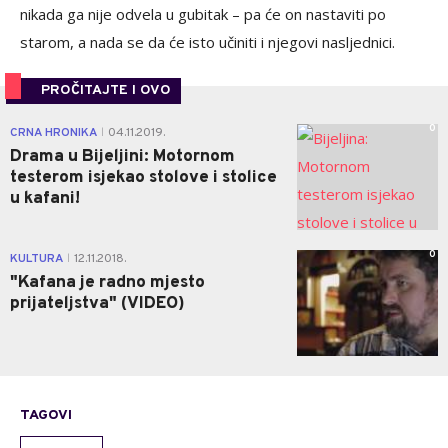
nikada ga nije odvela u gubitak – pa će on nastaviti po
starom, a nada se da će isto učiniti i njegovi nasljednici.
PROČITAJTE I OVO
0
CRNA HRONIKA
04.11.2019.
|
Drama u Bijeljini: Motornom
testerom isjekao stolove i stolice
u kafani!
0
KULTURA
12.11.2018.
|
"Kafana je radno mjesto
prijateljstva" (VIDEO)
TAGOVI