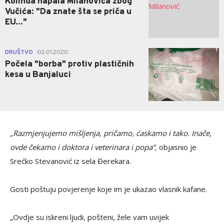
Kolinda napala Milanovića zbog
Vučića: "Da znate šta se priča u
EU..."
1
DRUŠTVO
02.01.2020.
|
Počela "borba" protiv plastičnih
kesa u Banjaluci
„Razmjenjujemo mišljenja, pričamo, ćaskamo i tako. Inače,
ovde čekamo i doktora i veterinara i popa“,
objasnio je
Srećko Stevanović iz sela Đerekara.
Gosti poštuju povjerenje koje im je ukazao vlasnik kafane.
„Ovdje su iskreni ljudi, pošteni, žele vam uvijek