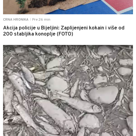
Pre 26 min
CRNA HRONIKA
|
Akcija policije u Bijeljini: Zaplijenjeni kokain i više od
200 stabljika konoplje (FOTO)
0