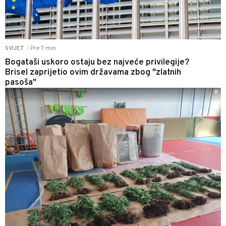
Pre 7 min
SVIJET
|
Bogataši uskoro ostaju bez najveće privilegije?
Brisel zaprijetio ovim državama zbog "zlatnih
pasoša"
0