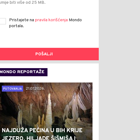
smije biti više od 25 MB.
Pristajete na
pravila korišćenja
Mondo
portala.
POŠALJI
MONDO REPORTAŽE
0
21.07.2026.
PUTOVANJA
NAJDUŽA PEĆINA U BIH KRIJE
JEZERO, HILJADE ŠIŠMIŠA I