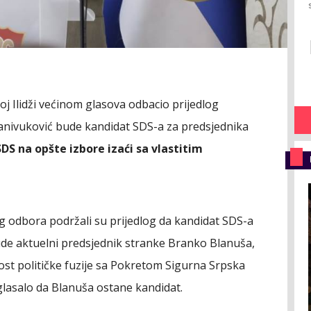
noj Ilidži većinom glasova odbacio prijedlog
anivuković bude kandidat SDS-a za predsjednika
SDS na opšte izbore izaći sa vlastitim
 odbora podržali su prijedlog da kandidat SDS-a
de aktuelni predsjednik stranke Branko Blanuša,
t političke fuzije sa Pokretom Sigurna Srpska
 glasalo da Blanuša ostane kandidat.