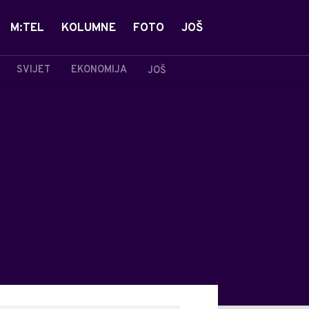
M:TEL
KOLUMNE
FOTO
JOŠ
SVIJET
EKONOMIJA
JOŠ