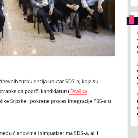
ednevnih turbulencija unutar SDS-a, koje su
stranke da podrži kandidaturu
Draška
ike Srpske i pokrene proces integracije PSS-a u
među članovima i simpatizerima SDS-a, ali i