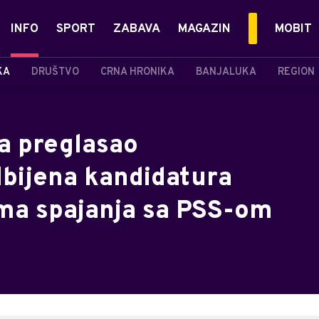
INFO
SPORT
ZABAVA
MAGAZIN
MOBIT
KA
DRUŠTVO
CRNA HRONIKA
BANJALUKA
REGION
a preglasao
dbijena kandidatura
ma spajanja sa PSS-om