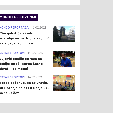
MONDO U SLOVENIJI
4
MONDO REPORTAŽA
16.02.2021.
|
"Socijalističko čudo
nostalgično za Jugoslavijom":
Velenje je izgubilo n...
1
OSTALI SPORTOVI
14.02.2021.
|
Vujović poslije poraza na
debiju: Igrači Borca kasno
shvatili da mogu!
3
OSTALI SPORTOVI
14.02.2021.
|
Borac potonuo, pa se vratio,
ali Gorenje dolazi u Banjaluku
sa "plus čet...