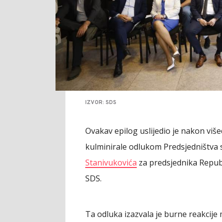
IZVOR: SDS
Ovakav epilog uslijedio je nakon viš
kulminirale odlukom Predsjedništva 
Stanivukovića
za predsjednika Republ
SDS.
Ta odluka izazvala je burne reakcije 