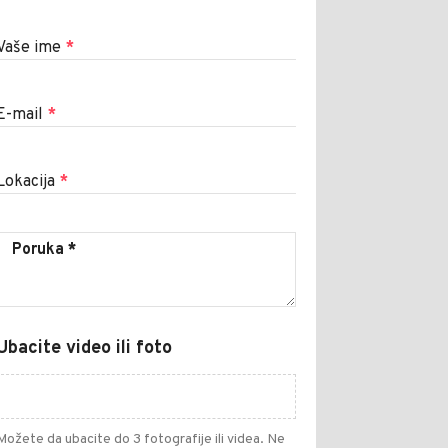
Vaše ime
*
E-mail
*
Lokacija
*
Ubacite video ili foto
Možete da ubacite do 3 fotografije ili videa. Ne