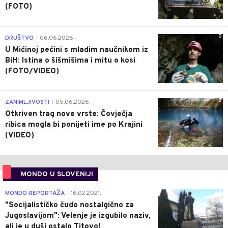
(FOTO)
0
DRUŠTVO
06.06.2026.
|
U Mićinoj pećini s mladim naučnikom iz
BiH: Istina o šišmišima i mitu o kosi
(FOTO/VIDEO)
0
ZANIMLJIVOSTI
05.06.2026.
|
Otkriven trag nove vrste: Čovječja
ribica mogla bi ponijeti ime po Krajini
(VIDEO)
MONDO U SLOVENIJI
4
MONDO REPORTAŽA
16.02.2021.
|
"Socijalističko čudo nostalgično za
Jugoslavijom": Velenje je izgubilo naziv,
ali je u duši ostalo Titovo!