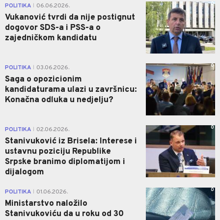
0
POLITIKA
06.06.2026.
|
Vukanović tvrdi da nije postignut
dogovor SDS-a i PSS-a o
zajedničkom kandidatu
0
POLITIKA
03.06.2026.
|
Saga o opozicionim
kandidaturama ulazi u završnicu:
Konačna odluka u nedjelju?
0
POLITIKA
02.06.2026.
|
Stanivuković iz Brisela: Interese i
ustavnu poziciju Republike
Srpske branimo diplomatijom i
dijalogom
0
POLITIKA
01.06.2026.
|
Ministarstvo naložilo
Stanivukoviću da u roku od 30