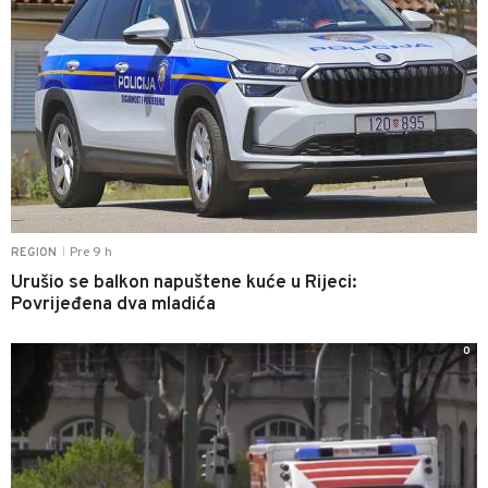
Pre 9 h
REGION
|
Urušio se balkon napuštene kuće u Rijeci:
Povrijeđena dva mladića
0