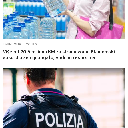
Pre 10 h
EKONOMIJA
|
Više od 20,6 miliona KM za stranu vodu: Ekonomski
apsurd u zemlji bogatoj vodnim resursima
0