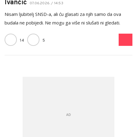
Ivančić
07.06.2026. / 14:53
Nisam ljubitelj SNSD-a, ali ću glasati za njih samo da ova
budala ne pobijedi. Ne mogu ga više ni slušati ni gledati.
14
5