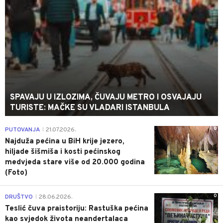
SPAVAJU U IZLOZIMA, ČUVAJU METRO I OSVAJAJU
TURISTE: MAČKE SU VLADARI ISTANBULA
0
PUTOVANJA
21.07.2026.
|
Najduža pećina u BiH krije jezero,
hiljade šišmiša i kosti pećinskog
medvjeda stare više od 20.000 godina
(Foto)
0
DRUŠTVO
28.06.2026.
|
Teslić čuva praistoriju: Rastuška pećina
kao svjedok života neandertalaca