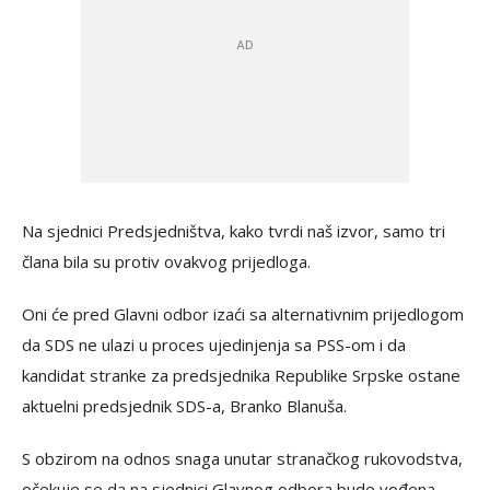
Na sjednici Predsjedništva, kako tvrdi naš izvor, samo tri
člana bila su protiv ovakvog prijedloga.
Oni će pred Glavni odbor izaći sa alternativnim prijedlogom
da SDS ne ulazi u proces ujedinjenja sa PSS-om i da
kandidat stranke za predsjednika Republike Srpske ostane
aktuelni predsjednik SDS-a, Branko Blanuša.
S obzirom na odnos snaga unutar stranačkog rukovodstva,
očekuje se da na sjednici Glavnog odbora bude vođena