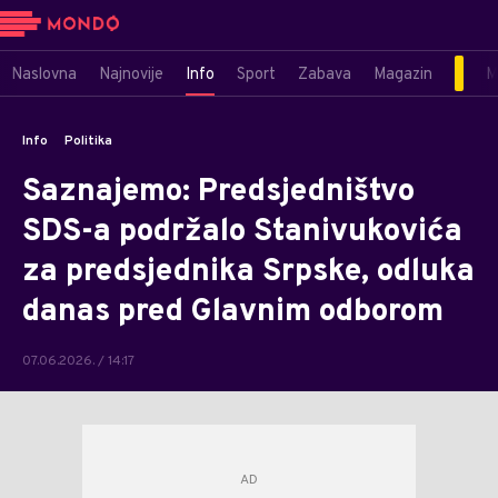
Naslovna
Najnovije
Info
Sport
Zabava
Magazin
M
Info
Politika
Saznajemo: Predsjedništvo
SDS-a podržalo Stanivukovića
za predsjednika Srpske, odluka
danas pred Glavnim odborom
07.06.2026. / 14:17