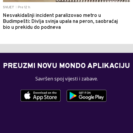
Pre 12 h
SVIJET
|
Nesvakidašnji incident paralizovao metro u
Budimpešti: Divlja svinja upala na peron, saobraćaj
bio u prekidu do podneva
PREUZMI NOVU MONDO APLIKACIJU
Savršen spoj vijesti i zabave.