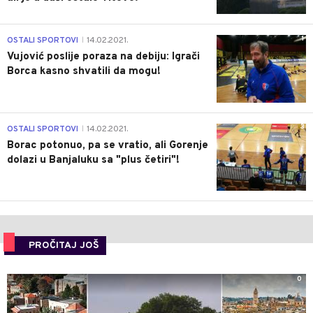
1
OSTALI SPORTOVI
14.02.2021.
|
Vujović poslije poraza na debiju: Igrači
Borca kasno shvatili da mogu!
3
OSTALI SPORTOVI
14.02.2021.
|
Borac potonuo, pa se vratio, ali Gorenje
dolazi u Banjaluku sa "plus četiri"!
PROČITAJ JOŠ
0