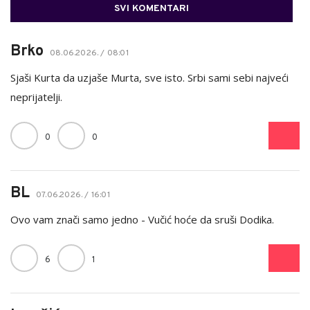
SVI KOMENTARI
Brko
08.06.2026. / 08:01
Sjaši Kurta da uzjaše Murta, sve isto. Srbi sami sebi najveći
neprijatelji.
0
0
BL
07.06.2026. / 16:01
Ovo vam znači samo jedno - Vučić hoće da sruši Dodika.
6
1