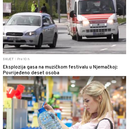
Pre 10 h
SVIJET
|
Eksplozija gasa na muzičkom festivalu u Njemačkoj:
Povrijeđeno deset osoba
0