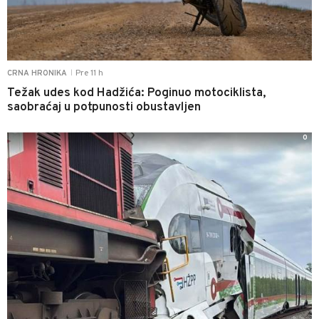
Pre 11 h
CRNA HRONIKA
|
Težak udes kod Hadžića: Poginuo motociklista,
saobraćaj u potpunosti obustavljen
0