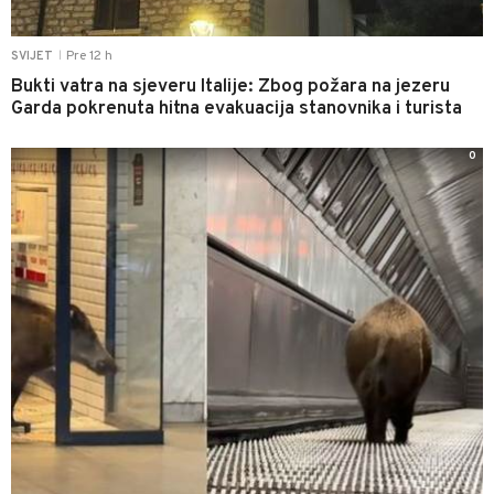
Pre 12 h
SVIJET
|
Bukti vatra na sjeveru Italije: Zbog požara na jezeru
Garda pokrenuta hitna evakuacija stanovnika i turista
0