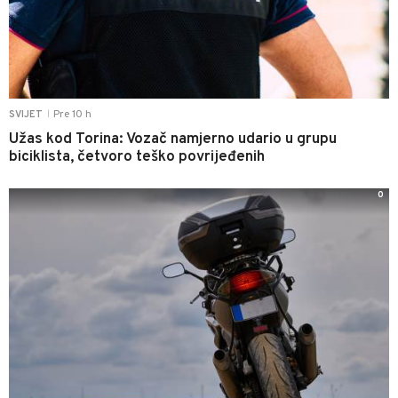
Pre 10 h
SVIJET
|
Užas kod Torina: Vozač namjerno udario u grupu
biciklista, četvoro teško povrijeđenih
0