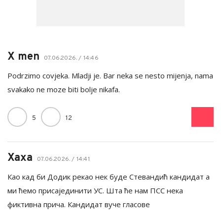
X men
07.06.2026. / 14:46
Podrzimo covjeka. Mladji je. Bar neka se nesto mijenja, nama
svakako ne moze biti bolje nikafa.
5
12
Хаха
07.06.2026. / 14:41
Као кад би Додик рекао нек буде Стевандић кандидат а
ми ћемо присајединити УС. Шта ће нам ПСС нека
фиктивна прича. Кандидат вуче гласове