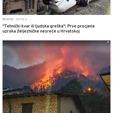
Pre 12 h
REGION
|
"Tehnički kvar ili ljudska greška": Prve procjene
uzroka željezničke nesreće u Hrvatskoj
0