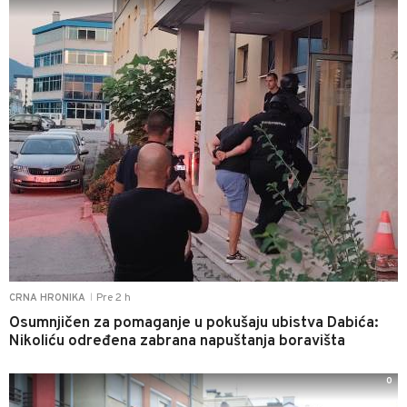
Pre 2 h
CRNA HRONIKA
|
Osumnjičen za pomaganje u pokušaju ubistva Dabića:
Nikoliću određena zabrana napuštanja boravišta
0