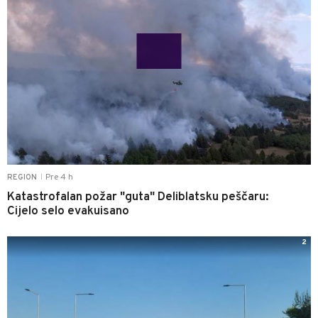
Pre 4 h
REGION
|
Katastrofalan požar "guta" Deliblatsku peščaru:
Cijelo selo evakuisano
2