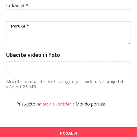
Lokacija
*
Ubacite video ili foto
Možete da ubacite do 3 fotografije ili videa. Ne smije biti
više od 25 MB.
Pristajete na
Mondo portala.
pravila korišćenja
POŠALJI