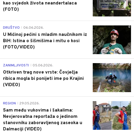
kao svjedok života neandertalaca
(FOTO)
0
DRUŠTVO
06.06.2026.
|
U Mićinoj pećini s mladim naučnikom iz
BiH: Istina o šišmišima i mitu o kosi
(FOTO/VIDEO)
0
ZANIMLJIVOSTI
05.06.2026.
|
Otkriven trag nove vrste: Čovječja
ribica mogla bi ponijeti ime po Krajini
(VIDEO)
0
REGION
29.05.2026.
|
Sam među vukovima i šakalima:
Nevjerovatna reportaža o jedinom
stanovniku zaboravljenog zaseoka u
Dalmaciji (VIDEO)