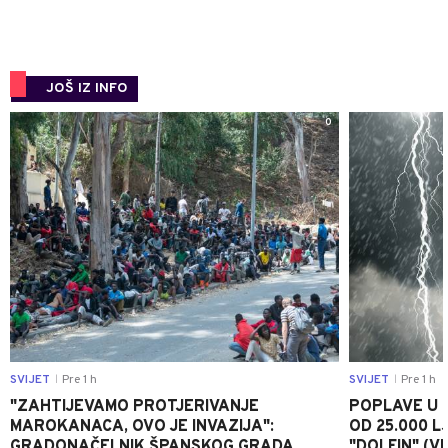
JOŠ IZ INFO
0
SVIJET
Pre 1 h
SVIJET
Pre 1 h
|
|
"ZAHTIJEVAMO PROTJERIVANJE
POPLAVE U K
MAROKANACA, OVO JE INVAZIJA":
OD 25.000 LJ
GRADONAČELNIK ŠPANSKOG GRADA
"DOLFIN" (V