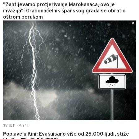
"Zahtijevamo protjerivanje Marokanaca, ovo je
invazija": Gradonačelnik španskog grada se obratio
oštrom porukom
0
Pre 1 h
SVIJET
|
Poplave u Kini: Evakuisano više od 25.000 ljudi, stiže