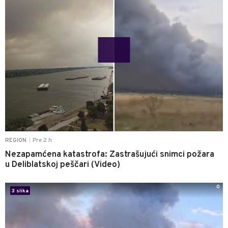
Pre 2 h
REGION
|
Nezapamćena katastrofa: Zastrašujući snimci požara
u Deliblatskoj peščari (Video)
0
3 slika