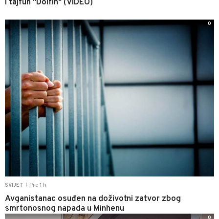
i tajfun "Dolfin" (VIDEO)
0
Pre 1 h
SVIJET
|
Avganistanac osuđen na doživotni zatvor zbog
smrtonosnog napada u Minhenu
0