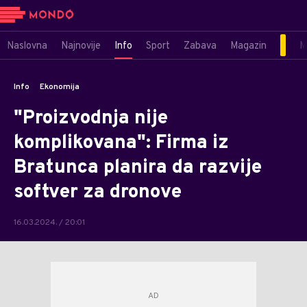
Naslovna
Najnovije
Info
Sport
Zabava
Magazin
M
Info
Ekonomija
"Proizvodnja nije
komplikovana": Firma iz
Bratunca planira da razvije
softver za dronove
16.03.2024. / 20:01