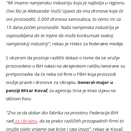
"Mi imamo namjensku industriju koja je najbolja u regionu.
Ovo što je Aleksandar Vučić izjavio da ima dronove koje će
oni proizvoditi, 5.000 dronova samoubica, to ćemo mi za
15 dana početi proizvoditi. Naša namjenska industrija je
osposobljena do te mjere da može konkurisati svakoj
namjenskoj industriji",
rekao je Helez za federalne medije.
S obzirom da postoje različiti dokazi o tome da se oružje
proizvedeno u BiH nalazi na ukrajinskom ratištu lansirane su
pretpostavke da će neka od firmi u FBiH koja proizvodi
oružje praviti i dronove za Ukrajinu.
General-major u
penziji Mitar Kovač
za agenciju Srna je imao izjavu na
sličnom fonu:
"Zna se da dobar dio fabrika na prostoru Federacije BiH
radi
za Ukrajinu
, da se preko različitih prozapadnih firmi to
oružje cijelo vrijeme ove krize i rata izvozi",
rekao je Kovač.