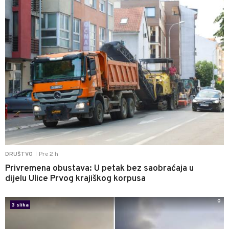
Pre 2 h
DRUŠTVO
|
Privremena obustava: U petak bez saobraćaja u
dijelu Ulice Prvog krajiškog korpusa
0
3 slika