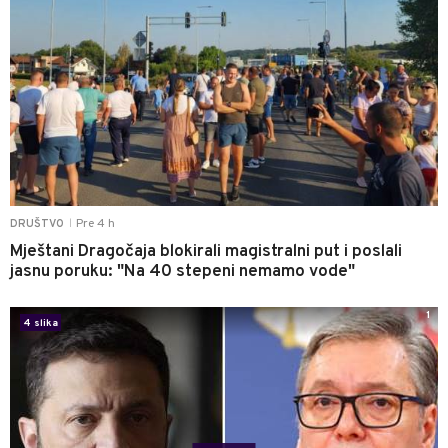
Pre 4 h
DRUŠTVO
|
Mještani Dragočaja blokirali magistralni put i poslali
jasnu poruku: "Na 40 stepeni nemamo vode"
1
4 slika