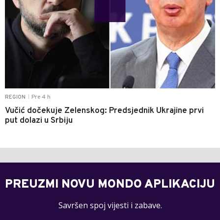
Pre 4 h
REGION
|
Vučić dočekuje Zelenskog: Predsjednik Ukrajine prvi
put dolazi u Srbiju
PREUZMI NOVU MONDO APLIKACIJU
Savršen spoj vijesti i zabave.