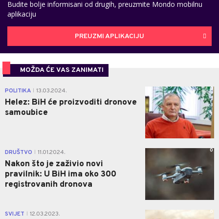
Budite bolje informisani od drugih, preuzmite Mondo mobilnu
aplikaciju
PREUZMI APLIKACIJU
MOŽDA ĆE VAS ZANIMATI
0
POLITIKA
13.03.2024.
|
Helez: BiH će proizvoditi dronove
samoubice
0
DRUŠTVO
11.01.2024.
|
Nakon što je zaživio novi
pravilnik: U BiH ima oko 300
registrovanih dronova
0
SVIJET
12.03.2023.
|