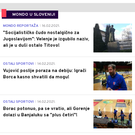
MONDO U SLOVENIJI
4
MONDO REPORTAŽA
16.02.2021.
|
"Socijalističko čudo nostalgično za
Jugoslavijom": Velenje je izgubilo naziv,
ali je u duši ostalo Titovo!
1
OSTALI SPORTOVI
14.02.2021.
|
Vujović poslije poraza na debiju: Igrači
Borca kasno shvatili da mogu!
3
OSTALI SPORTOVI
14.02.2021.
|
Borac potonuo, pa se vratio, ali Gorenje
dolazi u Banjaluku sa "plus četiri"!