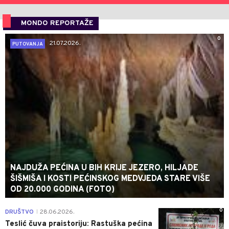
MONDO REPORTAŽE
0
21.07.2026.
PUTOVANJA
NAJDUŽA PEĆINA U BIH KRIJE JEZERO, HILJADE
ŠIŠMIŠA I KOSTI PEĆINSKOG MEDVJEDA STARE VIŠE
OD 20.000 GODINA (FOTO)
0
DRUŠTVO
28.06.2026.
|
Teslić čuva praistoriju: Rastuška pećina