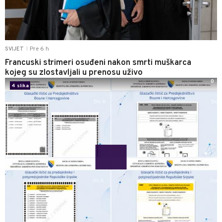
Pre 6 h
SVIJET
|
Francuski strimeri osuđeni nakon smrti muškarca
kojeg su zlostavljali u prenosu uživo
0
4 slika