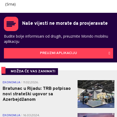
(Srna)
Naše vijesti ne morate da provjeravate
Budite bolje informisani od drugih, preuzmite Mondo mobilnu
aplikaciju
PREUZMI APLIKACIJU
MOŽDA ĆE VAS ZANIMATI
0
EKONOMIJA
11.02.2026.
|
Bratunac u Rijadu: TRB potpisao
novi strateški ugovor sa
Azerbejdžanom
0
EKONOMIJA
16.03.2024.
|