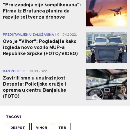
"Proizvodnja nije komplikovana":
Firma iz Bratunca planira da
razvije softver za dronove
0
PREDSTAVLJEN U ZALUŽANIMA
04.04.2022.
|
Ovo je "Vihor": Pogledajte kako
izgleda novo vozilo MUP-a
Republike Srpske (FOTO/VIDEO)
0
DAN POLICIJE
30.03.2022.
|
Zavirili smo u unutrašnjost
Despota: Policijsko oružje i
oprema u centru Banjaluke
(FOTO)
TAGOVI
DESPOT
VIHOR
TRB