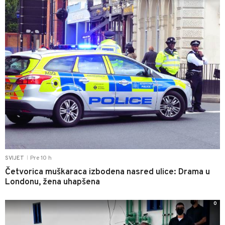
Pre 10 h
SVIJET
|
Četvorica muškaraca izbodena nasred ulice: Drama u
Londonu, žena uhapšena
0