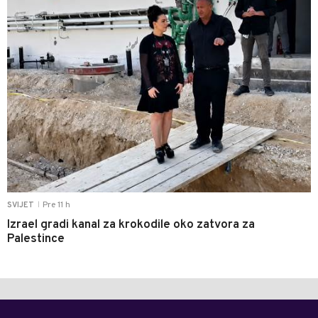
Pre 11 h
SVIJET
|
Izrael gradi kanal za krokodile oko zatvora za
Palestince