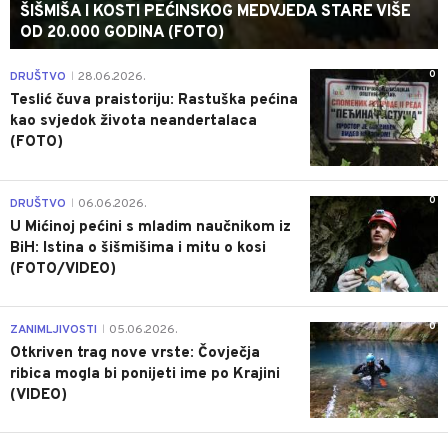
ŠIŠMIŠA I KOSTI PEĆINSKOG MEDVJEDA STARE VIŠE
OD 20.000 GODINA (FOTO)
0
DRUŠTVO
28.06.2026.
|
Teslić čuva praistoriju: Rastuška pećina
kao svjedok života neandertalaca
(FOTO)
0
DRUŠTVO
06.06.2026.
|
U Mićinoj pećini s mladim naučnikom iz
BiH: Istina o šišmišima i mitu o kosi
(FOTO/VIDEO)
0
ZANIMLJIVOSTI
05.06.2026.
|
Otkriven trag nove vrste: Čovječja
ribica mogla bi ponijeti ime po Krajini
(VIDEO)