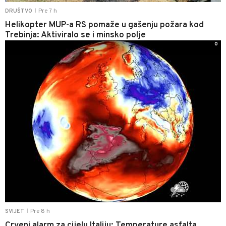
Pre 7 h
DRUŠTVO
|
Helikopter MUP-a RS pomaže u gašenju požara kod
Trebinja: Aktiviralo se i minsko polje
0
Pre 8 h
SVIJET
|
Crveni alarm za cijelu Italiju: Temperature asfalta