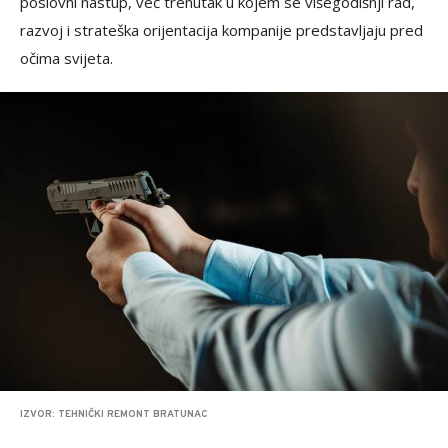
poslovni nastup, već trenutak u kojem se višegodišnji rad,
razvoj i strateška orijentacija kompanije predstavljaju pred
očima svijeta.
IZVOR: TEHNIČKI REMONT BRATUNAC