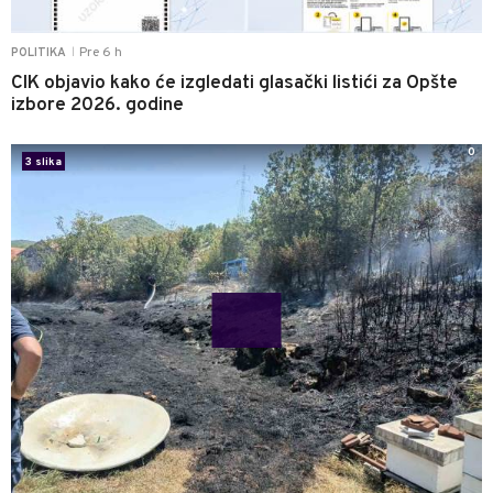
Pre 6 h
POLITIKA
|
CIK objavio kako će izgledati glasački listići za Opšte
izbore 2026. godine
0
3 slika