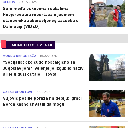
0
REGION
29.05.2026.
|
Sam među vukovima i šakalima:
Nevjerovatna reportaža o jedinom
stanovniku zaboravljenog zaseoka u
Dalmaciji (VIDEO)
MONDO U SLOVENIJI
4
MONDO REPORTAŽA
16.02.2021.
|
"Socijalističko čudo nostalgično za
Jugoslavijom": Velenje je izgubilo naziv,
ali je u duši ostalo Titovo!
1
OSTALI SPORTOVI
14.02.2021.
|
Vujović poslije poraza na debiju: Igrači
Borca kasno shvatili da mogu!
3