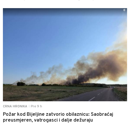
0
Pre 9 h
CRNA HRONIKA
|
Požar kod Bijeljine zatvorio obilaznicu: Saobraćaj
preusmjeren, vatrogasci i dalje dežuraju