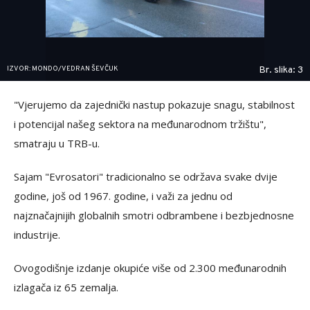
IZVOR: MONDO/VEDRAN ŠEVČUK
Br. slika: 3
"Vjerujemo da zajednički nastup pokazuje snagu, stabilnost
i potencijal našeg sektora na međunarodnom tržištu",
smatraju u TRB-u.
Sajam "Evrosatori" tradicionalno se održava svake dvije
godine, još od 1967. godine, i važi za jednu od
najznačajnijih globalnih smotri odbrambene i bezbjednosne
industrije.
Ovogodišnje izdanje okupiće više od 2.300 međunarodnih
izlagača iz 65 zemalja.