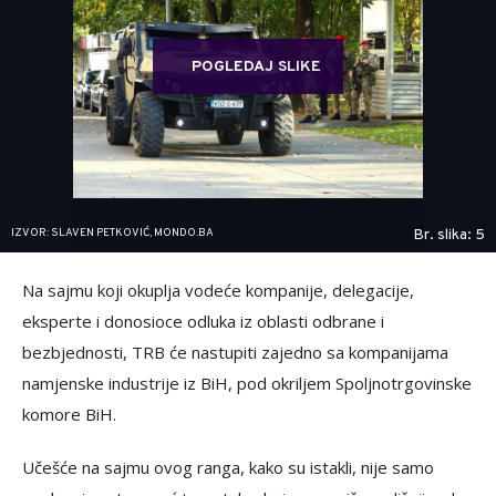
POGLEDAJ SLIKE
IZVOR: SLAVEN PETKOVIĆ, MONDO.BA
Br. slika: 5
Na sajmu koji okuplja vodeće kompanije, delegacije,
eksperte i donosioce odluka iz oblasti odbrane i
bezbjednosti, TRB će nastupiti zajedno sa kompanijama
namjenske industrije iz BiH, pod okriljem Spoljnotrgovinske
komore BiH.
Učešće na sajmu ovog ranga, kako su istakli, nije samo