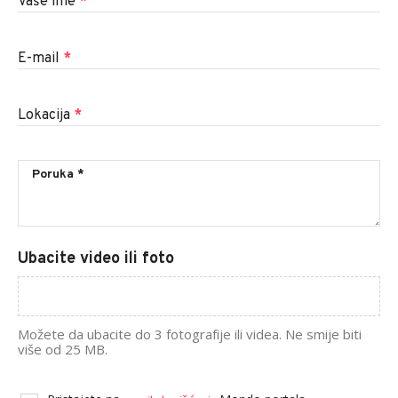
Vaše ime
*
E-mail
*
Lokacija
*
Ubacite video ili foto
Možete da ubacite do 3 fotografije ili videa. Ne smije biti
više od 25 MB.