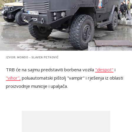
IZVOR: MONDO - SLAVEN PETKOVIĆ
TRB će na sajmu predstaviti borbena vozila
"despot"
i
"vihor",
poluautomatski pištolj "vampir" i rješenja iz oblasti
proizvodnje municije i upaljača.