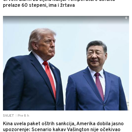
prelaze 60 stepeni, ima i žrtava
0
Pre 8 h
SVIJET
|
Kina uvela paket oštrih sankcija, Amerika dobila jasno
upozorenje: Scenario kakav Vašington nije očekivao