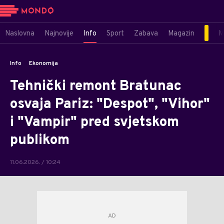
Naslovna
Najnovije
Info
Sport
Zabava
Magazin
M
Info
Ekonomija
Tehnički remont Bratunac
osvaja Pariz: "Despot", "Vihor"
i "Vampir" pred svjetskom
publikom
11.06.2026. / 10:24