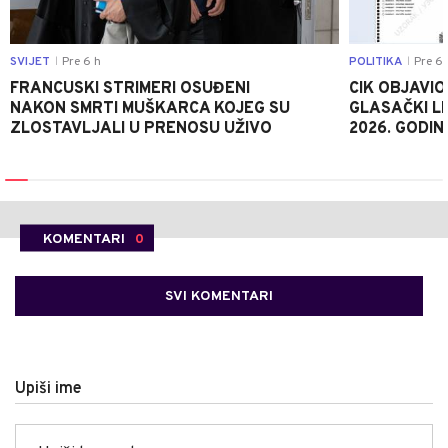
SVIJET
Pre 6 h
POLITIKA
Pre 6 
|
|
FRANCUSKI STRIMERI OSUĐENI
CIK OBJAVIO
NAKON SMRTI MUŠKARCA KOJEG SU
GLASAČKI LI
ZLOSTAVLJALI U PRENOSU UŽIVO
2026. GODIN
KOMENTARI
0
SVI KOMENTARI
Upiši ime