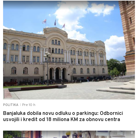
1
Pre 10 h
POLITIKA
|
Banjaluka dobila novu odluku o parkingu: Odbornici
usvojili i kredit od 18 miliona KM za obnovu centra
0