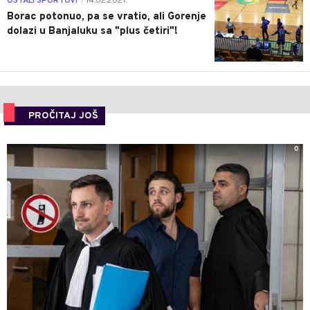
OSTALI SPORTOVI
14.02.2021.
|
Borac potonuo, pa se vratio, ali Gorenje
dolazi u Banjaluku sa "plus četiri"!
PROČITAJ JOŠ
0