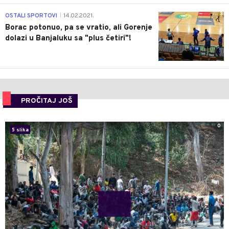
3
OSTALI SPORTOVI
14.02.2021.
|
Borac potonuo, pa se vratio, ali Gorenje
dolazi u Banjaluku sa "plus četiri"!
PROČITAJ JOŠ
0
5 slika