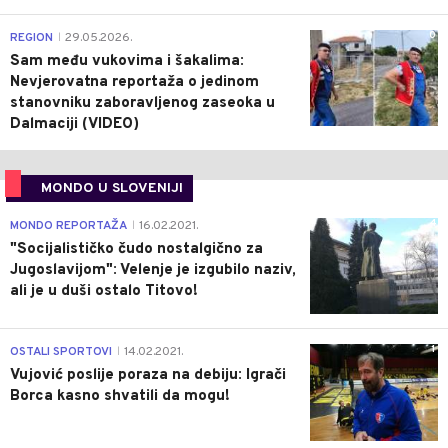
0
REGION
29.05.2026.
|
Sam među vukovima i šakalima:
Nevjerovatna reportaža o jedinom
stanovniku zaboravljenog zaseoka u
Dalmaciji (VIDEO)
MONDO U SLOVENIJI
4
MONDO REPORTAŽA
16.02.2021.
|
"Socijalističko čudo nostalgično za
Jugoslavijom": Velenje je izgubilo naziv,
ali je u duši ostalo Titovo!
1
OSTALI SPORTOVI
14.02.2021.
|
Vujović poslije poraza na debiju: Igrači
Borca kasno shvatili da mogu!