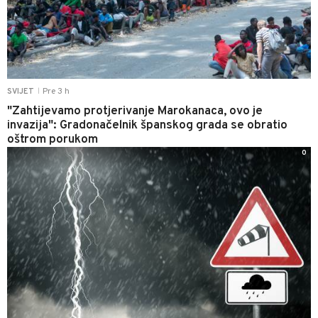
Pre 3 h
SVIJET
|
"Zahtijevamo protjerivanje Marokanaca, ovo je
invazija": Gradonačelnik španskog grada se obratio
oštrom porukom
0