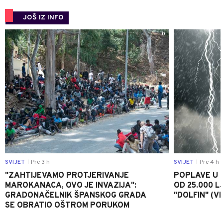
JOŠ IZ INFO
0
SVIJET
Pre 3 h
SVIJET
Pre 4 h
|
|
"ZAHTIJEVAMO PROTJERIVANJE
POPLAVE U K
MAROKANACA, OVO JE INVAZIJA":
OD 25.000 LJ
GRADONAČELNIK ŠPANSKOG GRADA
"DOLFIN" (V
SE OBRATIO OŠTROM PORUKOM