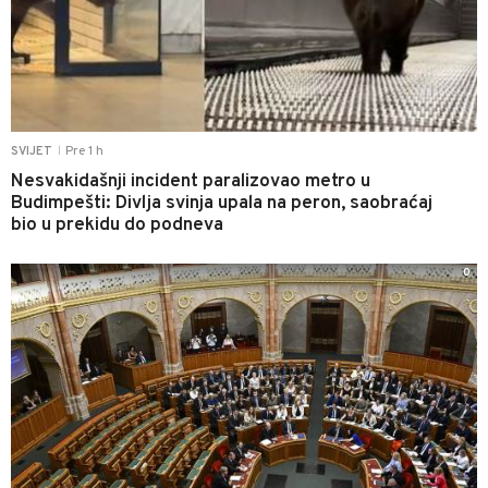
Pre 1 h
SVIJET
|
Nesvakidašnji incident paralizovao metro u
Budimpešti: Divlja svinja upala na peron, saobraćaj
bio u prekidu do podneva
0