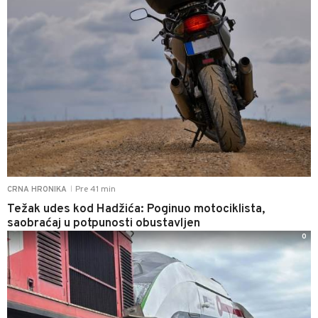
Pre 41 min
CRNA HRONIKA
|
Težak udes kod Hadžića: Poginuo motociklista,
saobraćaj u potpunosti obustavljen
0