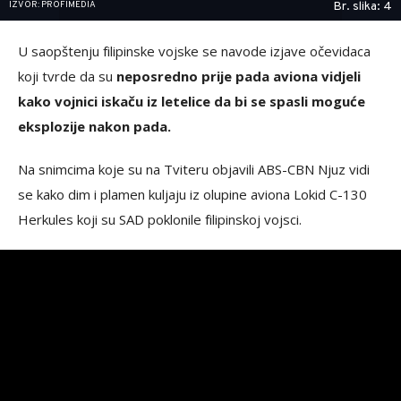
IZVOR: PROFIMEDIA
Br. slika: 4
U saopštenju filipinske vojske se navode izjave očevidaca
koji tvrde da su
neposredno prije pada aviona vidjeli
kako vojnici iskaču iz letelice da bi se spasli moguće
eksplozije nakon pada.
Na snimcima koje su na Tviteru objavili ABS-CBN Njuz vidi
se kako dim i plamen kuljaju iz olupine aviona Lokid C-130
Herkules koji su SAD poklonile filipinskoj vojsci.