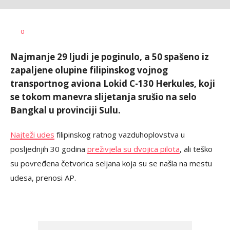
Tamara
AUTOR
0
Sekulović
Najmanje 29 ljudi je poginulo, a 50 spašeno iz
zapaljene olupine filipinskog vojnog
transportnog aviona Lokid C-130 Herkules, koji
se tokom manevra slijetanja srušio na selo
Bangkal u provinciji Sulu.
Najteži udes
filipinskog ratnog vazduhoplovstva u
posljednjih 30 godina
preživjela su dvojica pilota
, ali teško
su povređena četvorica seljana koja su se našla na mestu
udesa, prenosi AP.