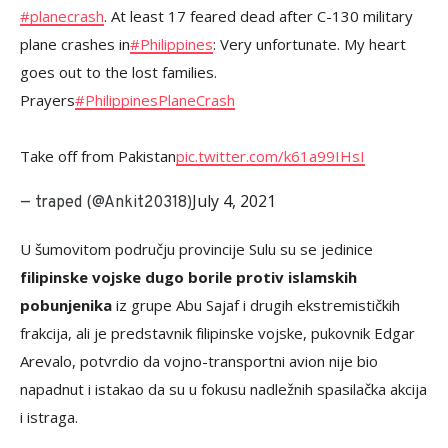
#planecrash
. At least 17 feared dead after C-130 military
plane crashes in
#Philippines
: Very unfortunate. My heart
goes out to the lost families.
Prayers
#PhilippinesPlaneCrash
Take off from Pakistan
pic.twitter.com/k61a99IHsI
July 4, 2021
— traped (@Ankit20318)
U šumovitom području provincije Sulu su se jedinice
filipinske vojske dugo borile protiv islamskih
pobunjenika
iz grupe Abu Sajaf i drugih ekstremističkih
frakcija, ali je predstavnik filipinske vojske, pukovnik Edgar
Arevalo, potvrdio da vojno-transportni avion nije bio
napadnut i istakao da su u fokusu nadležnih spasilačka akcija
i istraga.