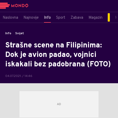
Naslovna
Najnovije
Info
Sport
Zabava
Magazin
M
Info
Svijet
Strašne scene na Filipinima:
Dok je avion padao, vojnici
iskakali bez padobrana (FOTO)
04.07.2021. / 14:46