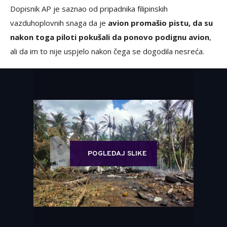
Dopisnik AP je saznao od pripadnika filipinskih
vazduhoplovnih snaga da je
avion promašio pistu, da su
nakon toga piloti pokušali da ponovo podignu avion
,
ali da im to nije uspjelo nakon čega se dogodila nesreća.
POGLEDAJ SLIKE