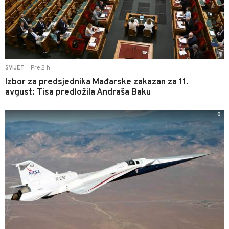
Pre 2 h
SVIJET
|
Izbor za predsjednika Mađarske zakazan za 11.
avgust: Tisa predložila Andraša Baku
0