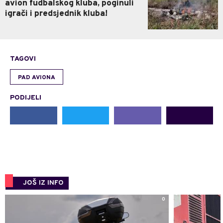
avion fudbalskog kluba, poginuli
igrači i predsjednik kluba!
TAGOVI
PAD AVIONA
PODIJELI
JOŠ IZ INFO
0