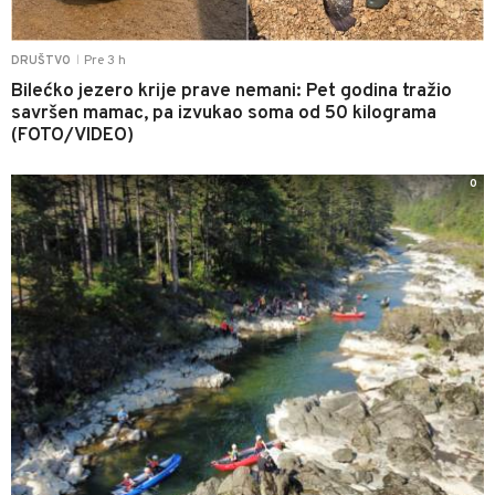
Pre 3 h
DRUŠTVO
|
Bilećko jezero krije prave nemani: Pet godina tražio
savršen mamac, pa izvukao soma od 50 kilograma
(FOTO/VIDEO)
0