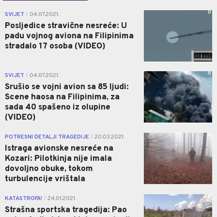
0
SVIJET
04.07.2021.
|
Posljedice stravične nesreće: U
padu vojnog aviona na Filipinima
stradalo 17 osoba (VIDEO)
0
SVIJET
04.07.2021.
|
Srušio se vojni avion sa 85 ljudi:
Scene haosa na Filipinima, za
sada 40 spašeno iz olupine
(VIDEO)
0
POTRESNI DETALJI TRAGEDIJE
20.03.2021.
|
Istraga avionske nesreće na
Kozari: Pilotkinja nije imala
dovoljno obuke, tokom
turbulencije vrištala
0
KATASTROFA!
24.01.2021.
|
Strašna sportska tragedija: Pao