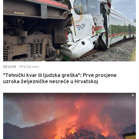
Pre 56 min
REGION
|
"Tehnički kvar ili ljudska greška": Prve procjene
uzroka željezničke nesreće u Hrvatskoj
0