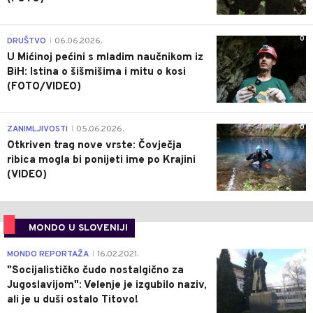
0
DRUŠTVO
06.06.2026.
|
U Mićinoj pećini s mladim naučnikom iz
BiH: Istina o šišmišima i mitu o kosi
(FOTO/VIDEO)
0
ZANIMLJIVOSTI
05.06.2026.
|
Otkriven trag nove vrste: Čovječja
ribica mogla bi ponijeti ime po Krajini
(VIDEO)
MONDO U SLOVENIJI
4
MONDO REPORTAŽA
16.02.2021.
|
"Socijalističko čudo nostalgično za
Jugoslavijom": Velenje je izgubilo naziv,
ali je u duši ostalo Titovo!