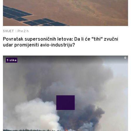
Pre 2 h
SVIJET
|
Povratak supersoničnih letova: Da li će "tihi" zvučni
udar promijeniti avio-industriju?
0
5 slika