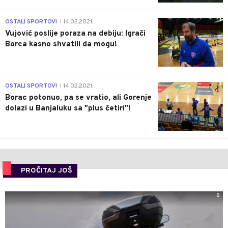
1
OSTALI SPORTOVI
14.02.2021.
|
Vujović poslije poraza na debiju: Igrači
Borca kasno shvatili da mogu!
3
OSTALI SPORTOVI
14.02.2021.
|
Borac potonuo, pa se vratio, ali Gorenje
dolazi u Banjaluku sa "plus četiri"!
PROČITAJ JOŠ
0