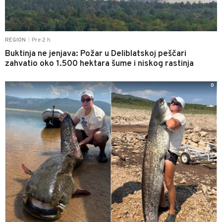
Pre 2 h
REGION
|
Buktinja ne jenjava: Požar u Deliblatskoj peščari
zahvatio oko 1.500 hektara šume i niskog rastinja
0