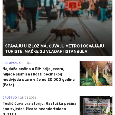
SPAVAJU U IZLOZIMA, ČUVAJU METRO I OSVAJAJU
TURISTE: MAČKE SU VLADARI ISTANBULA
0
PUTOVANJA
21.07.2026.
|
Najduža pećina u BiH krije jezero,
hiljade šišmiša i kosti pećinskog
medvjeda stare više od 20.000 godina
(Foto)
0
DRUŠTVO
28.06.2026.
|
Teslić čuva praistoriju: Rastuška pećina
kao svjedok života neandertalaca
(FOTO)