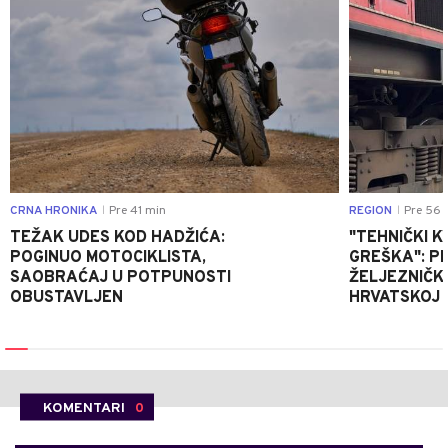
CRNA HRONIKA
Pre 41 min
REGION
Pre 56 
|
|
TEŽAK UDES KOD HADŽIĆA:
"TEHNIČKI K
POGINUO MOTOCIKLISTA,
GREŠKA": P
SAOBRAĆAJ U POTPUNOSTI
ŽELJEZNIČK
OBUSTAVLJEN
HRVATSKOJ
KOMENTARI
0