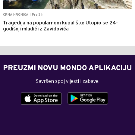
Pre 3 h
CRNA HRONIKA
|
Tragedija na popularnom kupalištu: Utopio se 24-
godišnji mladić iz Zavidovića
PREUZMI NOVU MONDO APLIKACIJU
Savršen spoj vijesti i zabave.