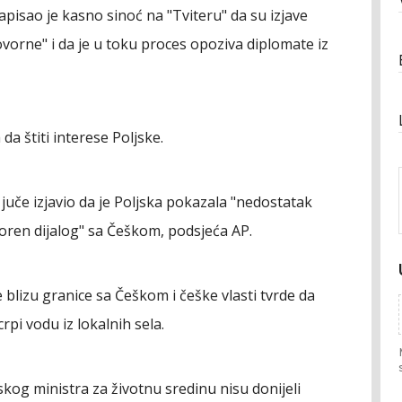
apisao je kasno sinoć na "Tviteru" da su izjave
rne" i da je u toku proces opoziva diplomate iz
da štiti interese Poljske.
" juče izjavio da je Poljska pokazala "nedostatak
voren dijalog" sa Češkom, podsjeća AP.
e blizu granice sa Češkom i češke vlasti tvrde da
rpi vodu iz lokalnih sela.
kog ministra za životnu sredinu nisu donijeli