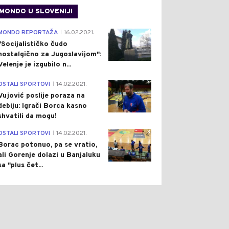
MONDO U SLOVENIJI
4
MONDO REPORTAŽA
16.02.2021.
|
"Socijalističko čudo
nostalgično za Jugoslavijom":
Velenje je izgubilo n...
1
OSTALI SPORTOVI
14.02.2021.
|
Vujović poslije poraza na
debiju: Igrači Borca kasno
shvatili da mogu!
3
OSTALI SPORTOVI
14.02.2021.
|
Borac potonuo, pa se vratio,
ali Gorenje dolazi u Banjaluku
sa "plus čet...
0
0