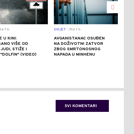
re 7 h
SVIJET
Pre 7 h
CRNA
|
 U KINI:
AVGANISTANAC OSUĐEN
OSU
SANO VIŠE OD
NA DOŽIVOTNI ZATVOR
POM
JUDI, STIŽE I
ZBOG SMRTONOSNOG
UBI
"DOLFIN" (VIDEO)
NAPADA U MINHENU
ODR
NAP
SVI KOMENTARI