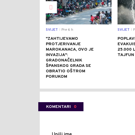
SVIJET
Pre 6 h
SVIJET
P
|
|
"ZAHTIJEVAMO
POPLAVE
PROTJERIVANJE
EVAKUI
MAROKANACA, OVO JE
25.000 L
INVAZIJA":
TAJFUN 
GRADONAČELNIK
ŠPANSKOG GRADA SE
OBRATIO OŠTROM
PORUKOM
KOMENTARI
0
Upiši ime