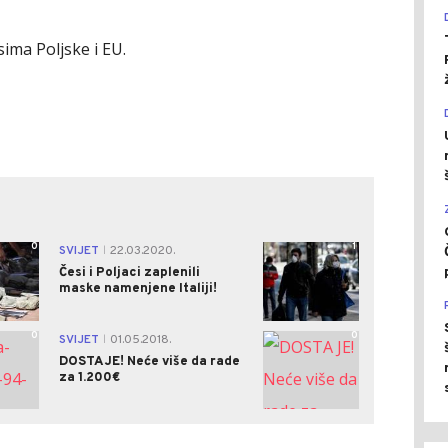
sima Poljske i EU.
0
1
SVIJET
22.03.2020.
|
Česi i Poljaci zaplenili
maske namenjene Italiji!
0
0
SVIJET
01.05.2018.
|
DOSTA JE! Neće više da rade
za 1.200€