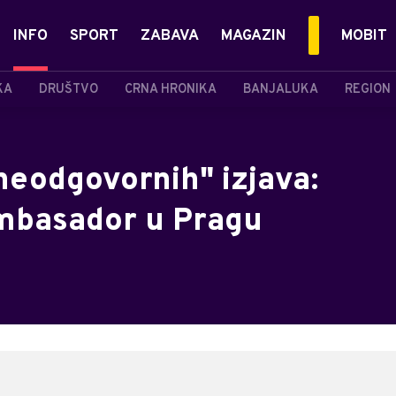
INFO
SPORT
ZABAVA
MAGAZIN
MOBIT
KA
DRUŠTVO
CRNA HRONIKA
BANJALUKA
REGION
eodgovornih" izjava:
ambasador u Pragu