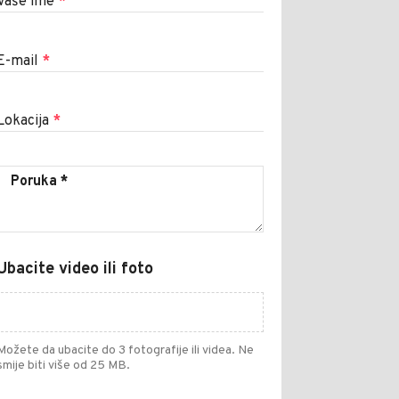
Vaše ime
*
E-mail
*
Lokacija
*
Ubacite video ili foto
Možete da ubacite do 3 fotografije ili videa. Ne
smije biti više od 25 MB.