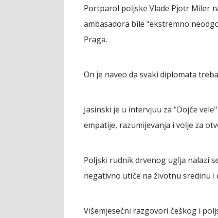
Portparol poljske Vlade Pjotr Miler n
ambasadora bile "ekstremno neodgovo
Praga.
On je naveo da svaki diplomata treba 
Jasinski je u intervjuu za "Dojče vele
empatije, razumijevanja i volje za ot
Poljski rudnik drvenog uglja nalazi s
negativno utiče na životnu sredinu i c
Višemjesečni razgovori češkog i poljs