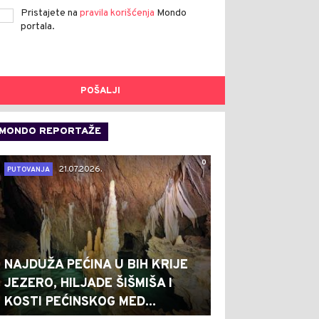
Pristajete na
pravila korišćenja
Mondo
portala.
POŠALJI
MONDO REPORTAŽE
0
21.07.2026.
PUTOVANJA
NAJDUŽA PEĆINA U BIH KRIJE
JEZERO, HILJADE ŠIŠMIŠA I
KOSTI PEĆINSKOG MED...