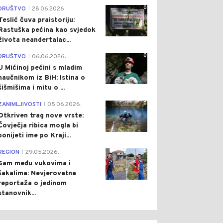
0
DRUŠTVO
28.06.2026.
|
Teslić čuva praistoriju:
Rastuška pećina kao svjedok
života neandertalac...
0
DRUŠTVO
06.06.2026.
|
U Mićinoj pećini s mladim
naučnikom iz BiH: Istina o
šišmišima i mitu o ...
0
ZANIMLJIVOSTI
05.06.2026.
|
Otkriven trag nove vrste:
Čovječja ribica mogla bi
ponijeti ime po Kraji...
0
REGION
29.05.2026.
|
Sam među vukovima i
šakalima: Nevjerovatna
reportaža o jedinom
stanovnik...