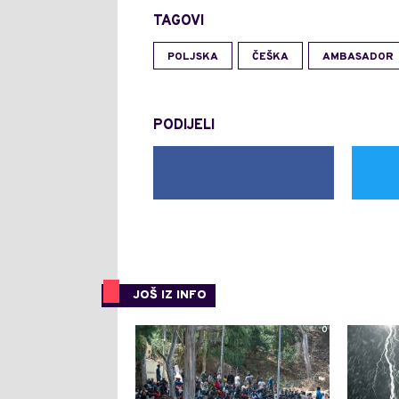
TAGOVI
POLJSKA
ČEŠKA
AMBASADOR
PODIJELI
JOŠ IZ INFO
0