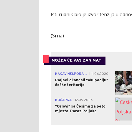
Isti rudnik bio je izvor tenzija u odno
(Srna)
MOŽDA ĆE VAS ZANIMATI
KAKAV NESPORAZUM
11.06.2020.
|
Poljaci okončali "okupaciju"
češke teritorije
KOŠARKA
12.09.2019.
|
"Orlovi" sa Česima za peto
mjesto: Poraz Poljaka