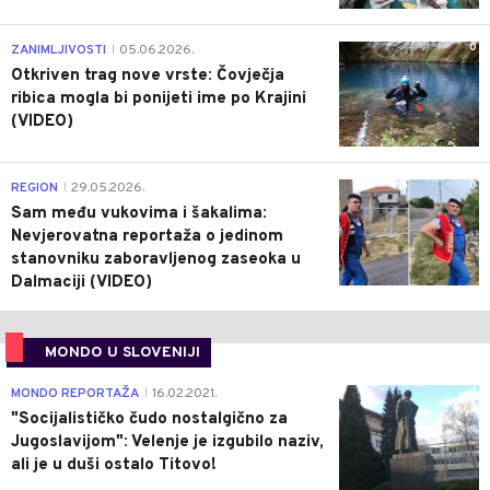
0
ZANIMLJIVOSTI
05.06.2026.
|
Otkriven trag nove vrste: Čovječja
ribica mogla bi ponijeti ime po Krajini
(VIDEO)
0
REGION
29.05.2026.
|
Sam među vukovima i šakalima:
Nevjerovatna reportaža o jedinom
stanovniku zaboravljenog zaseoka u
Dalmaciji (VIDEO)
MONDO U SLOVENIJI
4
MONDO REPORTAŽA
16.02.2021.
|
"Socijalističko čudo nostalgično za
Jugoslavijom": Velenje je izgubilo naziv,
ali je u duši ostalo Titovo!