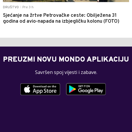
Pre 3 h
DRUŠTVO
|
Sjećanje na žrtve Petrovačke ceste: Obilježena 31
godina od avio-napada na izbjegličku kolonu (FOTO)
PREUZMI NOVU MONDO APLIKACIJU
Savršen spoj vijesti i zabave.