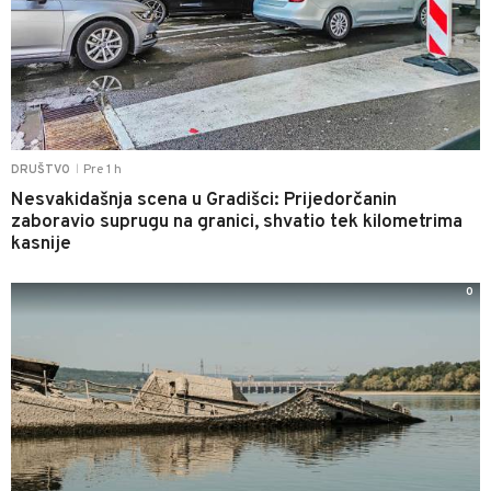
Pre 1 h
DRUŠTVO
|
Nesvakidašnja scena u Gradišci: Prijedorčanin
zaboravio suprugu na granici, shvatio tek kilometrima
kasnije
0