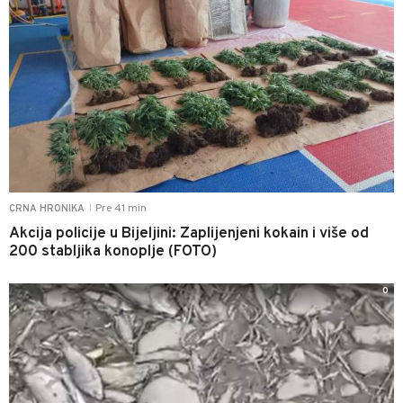
Pre 41 min
CRNA HRONIKA
|
Akcija policije u Bijeljini: Zaplijenjeni kokain i više od
200 stabljika konoplje (FOTO)
0