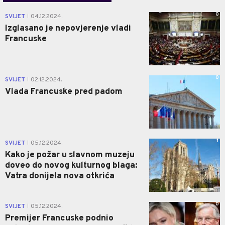
0
SVIJET
04.12.2024.
|
Izglasano je nepovjerenje vladi
Francuske
0
SVIJET
02.12.2024.
|
Vlada Francuske pred padom
1
SVIJET
05.12.2024.
|
Kako je požar u slavnom muzeju
doveo do novog kulturnog blaga:
Vatra donijela nova otkrića
0
SVIJET
05.12.2024.
|
Premijer Francuske podnio