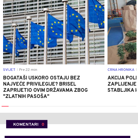
SVIJET
Pre 22 min
CRNA HRONIKA
|
|
BOGATAŠI USKORO OSTAJU BEZ
AKCIJA POLIC
NAJVEĆE PRIVILEGIJE? BRISEL
ZAPLIJENJEN
ZAPRIJETIO OVIM DRŽAVAMA ZBOG
STABLJIKA 
"ZLATNIH PASOŠA"
KOMENTARI
0