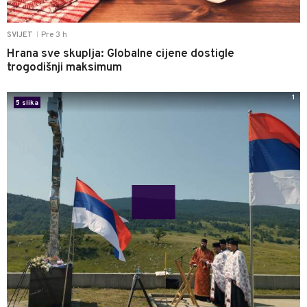
Pre 3 h
SVIJET
|
Hrana sve skuplja: Globalne cijene dostigle
trogodišnji maksimum
1
5 slika