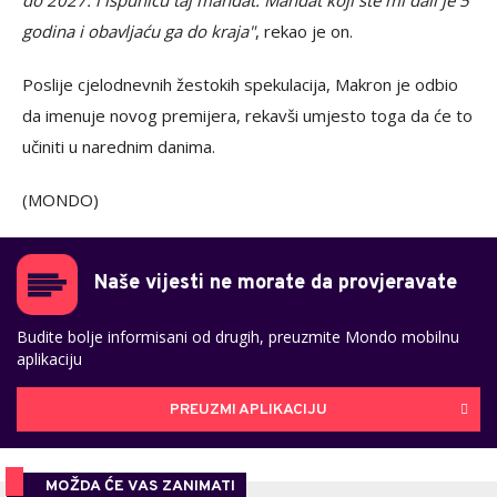
do 2027. i ispuniću taj mandat. Mandat koji ste mi dali je 5
godina i obavljaću ga do kraja"
, rekao je on.
Poslije cjelodnevnih žestokih spekulacija, Makron je odbio
da imenuje novog premijera, rekavši umjesto toga da će to
učiniti u narednim danima.
(MONDO)
Naše vijesti ne morate da provjeravate
Budite bolje informisani od drugih, preuzmite Mondo mobilnu
aplikaciju
PREUZMI APLIKACIJU
MOŽDA ĆE VAS ZANIMATI