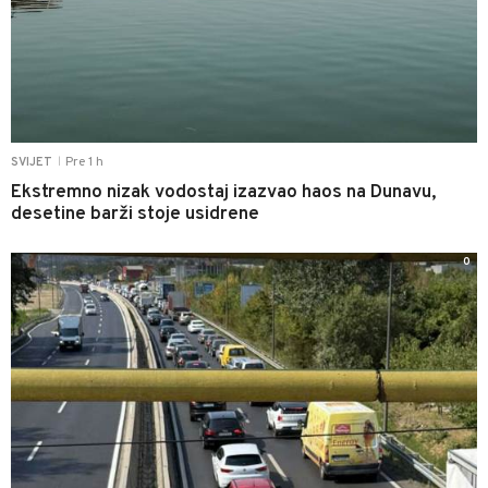
Pre 1 h
SVIJET
|
Ekstremno nizak vodostaj izazvao haos na Dunavu,
desetine barži stoje usidrene
0