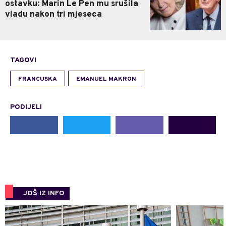
ostavku: Marin Le Pen mu srušila
vladu nakon tri mjeseca
TAGOVI
FRANCUSKA
EMANUEL MAKRON
PODIJELI
JOŠ IZ INFO
0