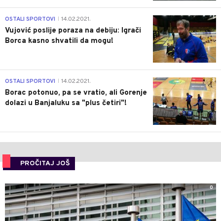
1
OSTALI SPORTOVI
14.02.2021.
|
Vujović poslije poraza na debiju: Igrači
Borca kasno shvatili da mogu!
3
OSTALI SPORTOVI
14.02.2021.
|
Borac potonuo, pa se vratio, ali Gorenje
dolazi u Banjaluku sa "plus četiri"!
PROČITAJ JOŠ
0