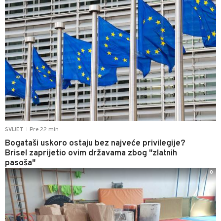
Pre 22 min
SVIJET
|
Bogataši uskoro ostaju bez najveće privilegije?
Brisel zaprijetio ovim državama zbog "zlatnih
pasoša"
0