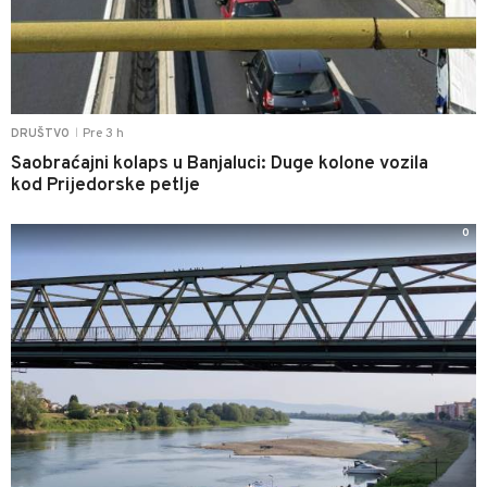
Pre 3 h
DRUŠTVO
|
Saobraćajni kolaps u Banjaluci: Duge kolone vozila
kod Prijedorske petlje
0