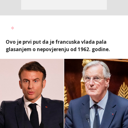
Vesna
AUTOR
0
Kerkez
Ovo je prvi put da je francuska vlada pala
glasanjem o nepovjerenju od 1962. godine.