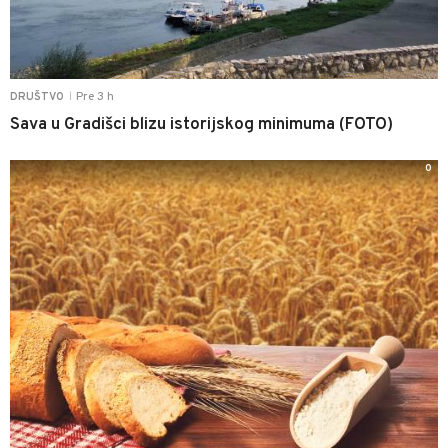
Pre 3 h
DRUŠTVO
|
Sava u Gradišci blizu istorijskog minimuma (FOTO)
0