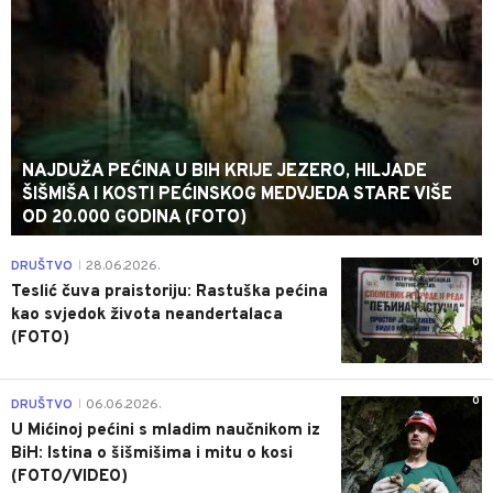
NAJDUŽA PEĆINA U BIH KRIJE JEZERO, HILJADE
ŠIŠMIŠA I KOSTI PEĆINSKOG MEDVJEDA STARE VIŠE
OD 20.000 GODINA (FOTO)
0
DRUŠTVO
28.06.2026.
|
Teslić čuva praistoriju: Rastuška pećina
kao svjedok života neandertalaca
(FOTO)
0
DRUŠTVO
06.06.2026.
|
U Mićinoj pećini s mladim naučnikom iz
BiH: Istina o šišmišima i mitu o kosi
(FOTO/VIDEO)