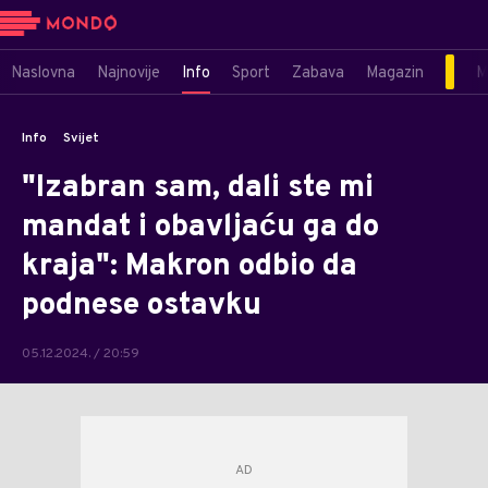
Naslovna
Najnovije
Info
Sport
Zabava
Magazin
M
Info
Svijet
"Izabran sam, dali ste mi
mandat i obavljaću ga do
kraja": Makron odbio da
podnese ostavku
05.12.2024. / 20:59