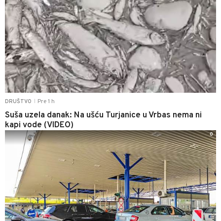
Pre 1 h
DRUŠTVO
|
Suša uzela danak: Na ušću Turjanice u Vrbas nema ni
kapi vode (VIDEO)
0