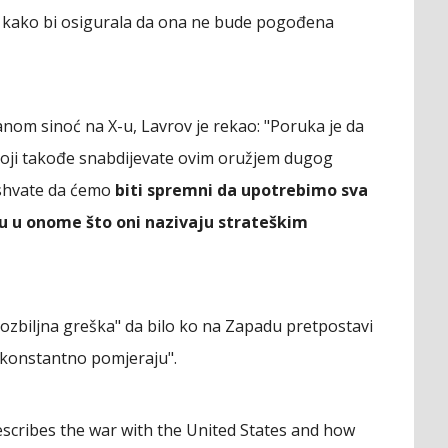
kako bi osigurala da ona ne bude pogođena
nom sinoć na X-u, Lavrov je rekao: "Poruka je da
 koji takođe snabdijevate ovim oružjem dugog
 shvate da ćemo
biti spremni da upotrebimo sva
ju u onome što oni nazivaju strateškim
ozbiljna greška" da bilo ko na Zapadu pretpostavi
e "konstantno pomjeraju".
escribes the war with the United States and how