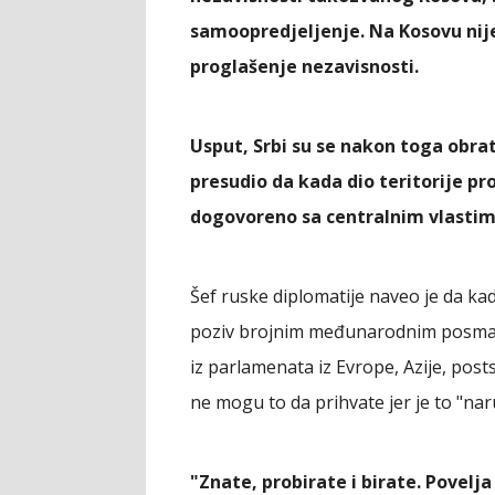
samoopredjeljenje. Na Kosovu nij
proglašenje nezavisnosti.
Usput, Srbi su se nakon toga obra
presudio da kada dio teritorije pr
dogovoreno sa centralnim vlastim
Šef ruske diplomatije naveo je da ka
poziv brojnim međunarodnim posmatr
iz parlamenata iz Evrope, Azije, pos
ne mogu to da prihvate jer je to "naru
"Znate, probirate i birate. Povelj