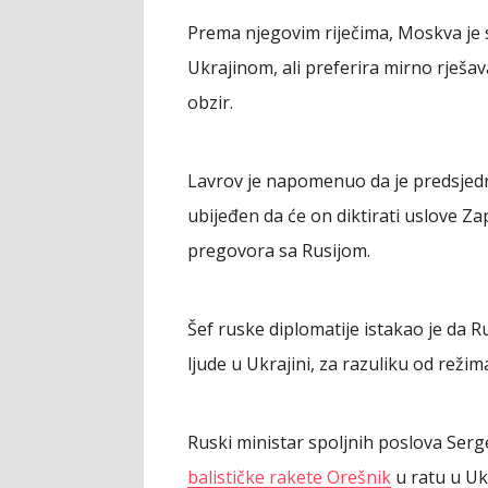
Prema njegovim riječima, Moskva je 
Ukrajinom, ali preferira mirno rješa
obzir.
Lavrov je napomenuo da je predsjedn
ubijeđen da će on diktirati uslove Z
pregovora sa Rusijom.
Šef ruske diplomatije istakao je da R
ljude u Ukrajini, za razuliku od reži
Ruski ministar spoljnih poslova Serg
balističke rakete Orešnik
u ratu u Uk