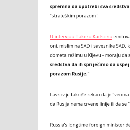
spremna da upotrebi sva sredstva
"strateškim porazom".
U intervjuu Takeru Karlsonu
emitova
oni, mislim na SAD i saveznike SAD,
dometa režimu u Kijevu - moraju da
sredstva da ih spriječimo da uspe
porazom Rusije."
Lavrov je takođe rekao da je "veoma 
da Rusija nema crvene linije ili da s
Russia’s longtime foreign minister d