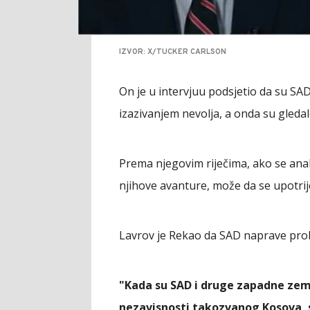
IZVOR: X/TUCKER CARLSON
On je u intervjuu podsjetio da su SAD, 
izazivanjem nevolja, a onda su gleda
Prema njegovim riječima, ako se anali
njihove avanture, može da se upotrije
Lavrov je Rekao da SAD naprave probl
"Kada su SAD i druge zapadne zeml
nezavisnosti takozvanog Kosova, 