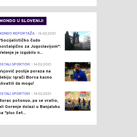
MONDO U SLOVENIJI
4
MONDO REPORTAŽA
16.02.2021.
|
"Socijalističko čudo
nostalgično za Jugoslavijom":
Velenje je izgubilo n...
1
OSTALI SPORTOVI
14.02.2021.
|
Vujović poslije poraza na
debiju: Igrači Borca kasno
shvatili da mogu!
3
OSTALI SPORTOVI
14.02.2021.
|
Borac potonuo, pa se vratio,
ali Gorenje dolazi u Banjaluku
sa "plus čet...