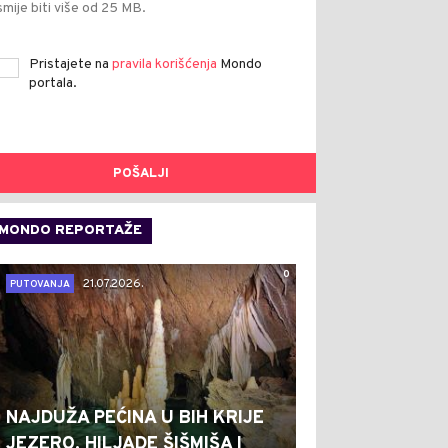
smije biti više od 25 MB.
Pristajete na
pravila korišćenja
Mondo
portala.
POŠALJI
MONDO REPORTAŽE
0
21.07.2026.
PUTOVANJA
NAJDUŽA PEĆINA U BIH KRIJE
JEZERO, HILJADE ŠIŠMIŠA I