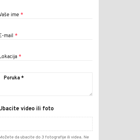
Vaše ime
*
E-mail
*
Lokacija
*
Ubacite video ili foto
Možete da ubacite do 3 fotografije ili videa. Ne