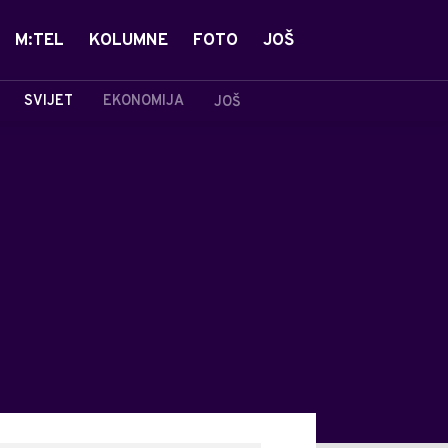
M:TEL
KOLUMNE
FOTO
JOŠ
SVIJET
EKONOMIJA
JOŠ