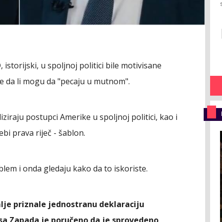
istorijski, u spoljnoj politici bile motivisane
le da li mogu da "pecaju u mutnom".
ziraju postupci Amerike u spoljnoj politici, kao i
bi prava riječ - šablon.
em i onda gledaju kako da to iskoriste.
je priznale jednostranu deklaraciju
sa Zapada je poručeno da je sprovedeno