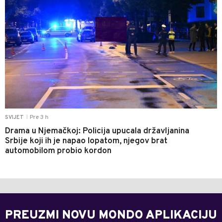
Pre 3 h
SVIJET
|
Drama u Njemačkoj: Policija upucala državljanina
Srbije koji ih je napao lopatom, njegov brat
automobilom probio kordon
PREUZMI NOVU MONDO APLIKACIJU