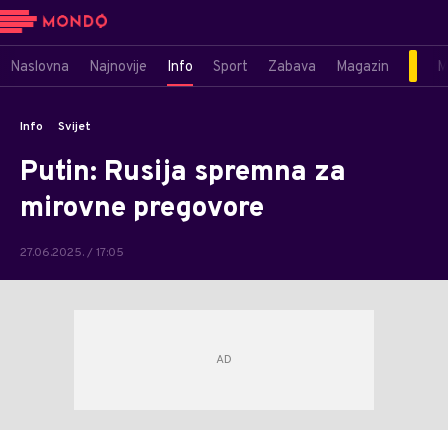
Naslovna
Najnovije
Info
Sport
Zabava
Magazin
M
Info
Svijet
Putin: Rusija spremna za
mirovne pregovore
27.06.2025. / 17:05