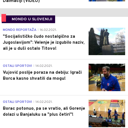
Dalmaciji (VIDEO)
MONDO U SLOVENIJI
4
MONDO REPORTAŽA
16.02.2021.
|
"Socijalističko čudo nostalgično za
Jugoslavijom": Velenje je izgubilo naziv,
ali je u duši ostalo Titovo!
1
OSTALI SPORTOVI
14.02.2021.
|
Vujović poslije poraza na debiju: Igrači
Borca kasno shvatili da mogu!
3
OSTALI SPORTOVI
14.02.2021.
|
Borac potonuo, pa se vratio, ali Gorenje
dolazi u Banjaluku sa "plus četiri"!