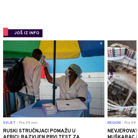
JOŠ IZ INFO
0
SVIJET
Pre 29 min
REGION
Pre 59 
|
|
RUSKI STRUČNJACI POMAŽU U
NEVJEROVATA
AFRICI: RAZVIJEN PRVI TEST ZA
MUŠKARAC H