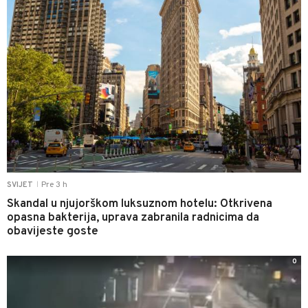
Pre 3 h
SVIJET
|
Skandal u njujorškom luksuznom hotelu: Otkrivena
opasna bakterija, uprava zabranila radnicima da
obavijeste goste
0