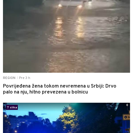
Pre 3 h
REGION
|
Povrijeđena žena tokom nevremena u Srbiji: Drvo
palo na nju, hitno prevezena u bolnicu
0
7 slika