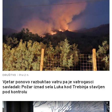
Pre 2 h
DRUŠTVO
|
Vjetar ponovo razbuktao vatru pa je vatrogasci
savladali: Požar iznad sela Luka kod Trebinja stavljen
pod kontrolu
0