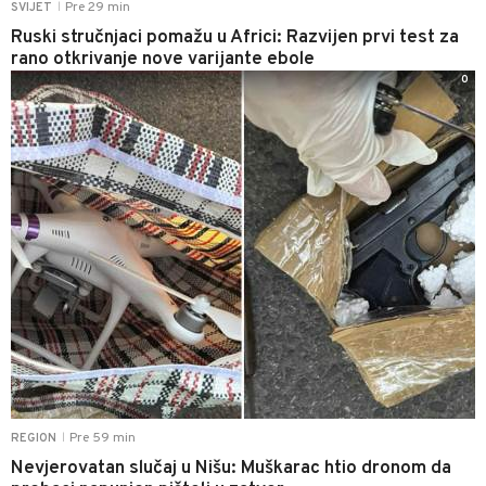
Pre 29 min
SVIJET
|
Ruski stručnjaci pomažu u Africi: Razvijen prvi test za
rano otkrivanje nove varijante ebole
0
Pre 59 min
REGION
|
Nevjerovatan slučaj u Nišu: Muškarac htio dronom da