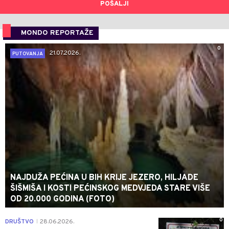
POŠALJI
MONDO REPORTAŽE
0
21.07.2026.
PUTOVANJA
NAJDUŽA PEĆINA U BIH KRIJE JEZERO, HILJADE
ŠIŠMIŠA I KOSTI PEĆINSKOG MEDVJEDA STARE VIŠE
OD 20.000 GODINA (FOTO)
0
DRUŠTVO
28.06.2026.
|