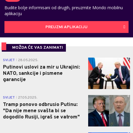
Budite bolje informisani od drugih, preuzmite Mondo mobilnu
aplikaciju
PREUZMI APLIKACIJU
MOŽDA ĆE VAS ZANIMATI
0
SVIJET
28.05.2025.
|
Putinovi uslovi za mir u Ukrajini:
NATO, sankcije i pismene
garancije
0
SVIJET
27.05.2025.
|
Tramp ponovo odbrusio Putinu:
"Da nije mene svašta bi se
dogodilo Rusiji, igraš se vatrom"