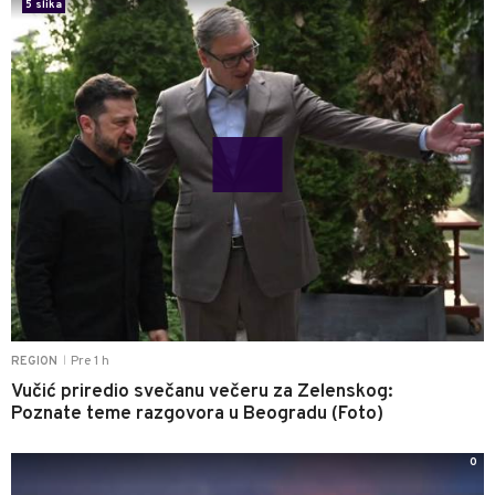
5 slika
Pre 1 h
REGION
|
Vučić priredio svečanu večeru za Zelenskog:
Poznate teme razgovora u Beogradu (Foto)
0