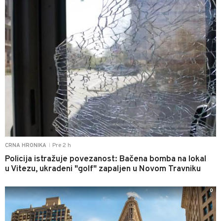
Pre 2 h
CRNA HRONIKA
|
Policija istražuje povezanost: Bačena bomba na lokal
u Vitezu, ukradeni "golf" zapaljen u Novom Travniku
0