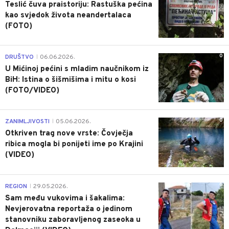
Teslić čuva praistoriju: Rastuška pećina
kao svjedok života neandertalaca
(FOTO)
0
DRUŠTVO
06.06.2026.
|
U Mićinoj pećini s mladim naučnikom iz
BiH: Istina o šišmišima i mitu o kosi
(FOTO/VIDEO)
0
ZANIMLJIVOSTI
05.06.2026.
|
Otkriven trag nove vrste: Čovječja
ribica mogla bi ponijeti ime po Krajini
(VIDEO)
0
REGION
29.05.2026.
|
Sam među vukovima i šakalima:
Nevjerovatna reportaža o jedinom
stanovniku zaboravljenog zaseoka u