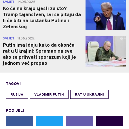
0
SVIJET
14.05.2025.
|
Ko će na kraju sjesti za sto?
Tramp tajanstven, svi se pitaju da
li će biti na sastanku Putina i
Zelenskog
0
SVIJET
11.05.2025.
|
Putin ima ideju kako da okonča
rat u Ukrajini: Spreman na sve
ako se prihvati sporazum koji je
jednom već propao
TAGOVI
RUSIJA
VLADIMIR PUTIN
RAT U UKRAJINI
PODIJELI