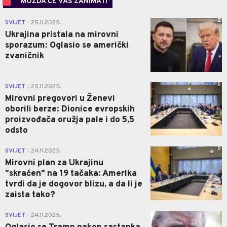
MOŽDA ĆE VAS ZANIMATI
2
SVIJET
25.11.2025.
|
Ukrajina pristala na mirovni
sporazum: Oglasio se američki
zvaničnik
0
SVIJET
25.11.2025.
|
Mirovni pregovori u Ženevi
oborili berze: Dionice evropskih
proizvođača oružja pale i do 5,5
odsto
0
SVIJET
24.11.2025.
|
Mirovni plan za Ukrajinu
"skraćen" na 19 tačaka: Amerika
tvrdi da je dogovor blizu, a da li je
zaista tako?
0
SVIJET
24.11.2025.
|