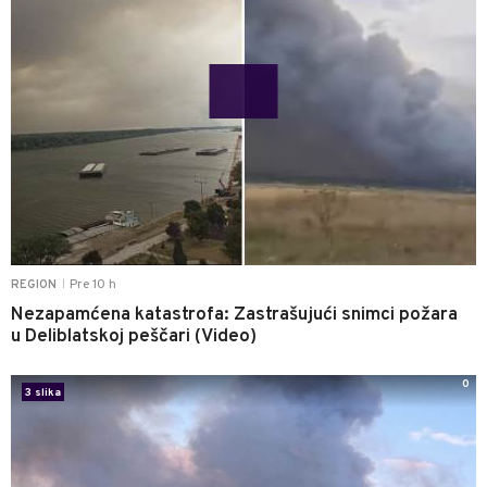
Pre 10 h
REGION
|
Nezapamćena katastrofa: Zastrašujući snimci požara
u Deliblatskoj peščari (Video)
0
3 slika