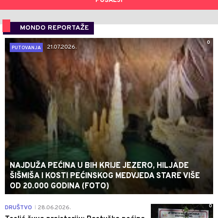
POŠALJI
MONDO REPORTAŽE
0
21.07.2026.
PUTOVANJA
NAJDUŽA PEĆINA U BIH KRIJE JEZERO, HILJADE
ŠIŠMIŠA I KOSTI PEĆINSKOG MEDVJEDA STARE VIŠE
OD 20.000 GODINA (FOTO)
0
DRUŠTVO
28.06.2026.
|