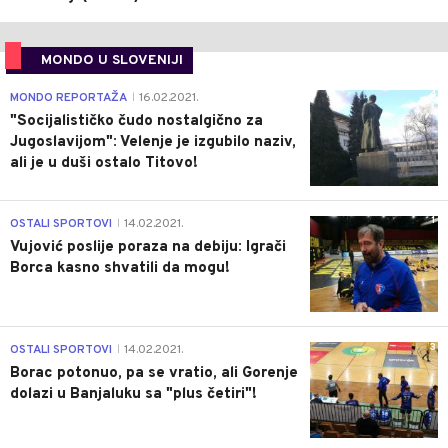
MONDO U SLOVENIJI
4
MONDO REPORTAŽA
16.02.2021.
|
"Socijalističko čudo nostalgično za
Jugoslavijom": Velenje je izgubilo naziv,
ali je u duši ostalo Titovo!
1
OSTALI SPORTOVI
14.02.2021.
|
Vujović poslije poraza na debiju: Igrači
Borca kasno shvatili da mogu!
3
OSTALI SPORTOVI
14.02.2021.
|
Borac potonuo, pa se vratio, ali Gorenje
dolazi u Banjaluku sa "plus četiri"!