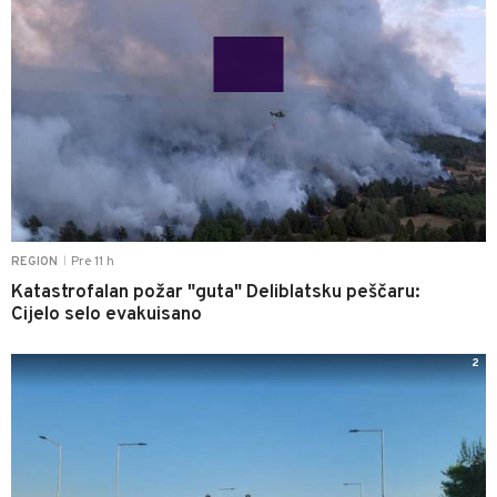
Pre 11 h
REGION
|
Katastrofalan požar "guta" Deliblatsku peščaru:
Cijelo selo evakuisano
2