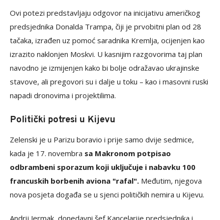
Ovi potezi predstavljaju odgovor na inicijativu američkog
predsjednika Donalda Trampa, čiji je prvobitni plan od 28
tačaka, izrađen uz pomoć saradnika Kremlja, ocijenjen kao
izrazito naklonjen Moskvi. U kasnijim razgovorima taj plan
navodno je izmijenjen kako bi bolje odražavao ukrajinske
stavove, ali pregovori su i dalje u toku – kao i masovni ruski
napadi dronovima i projektilima.
Politički potresi u Kijevu
Zelenski je u Parizu boravio i prije samo dvije sedmice,
kada je 17. novembra
sa Makronom potpisao
odbrambeni sporazum koji uključuje i nabavku 100
francuskih borbenih aviona "rafal".
Međutim, njegova
nova posjeta događa se u sjenci političkih nemira u Kijevu.
Andrij Jermak, donedavni šef Kancelarije predsjednika i