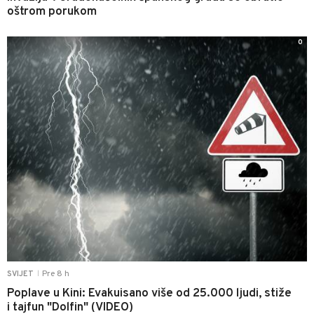
oštrom porukom
0
Pre 8 h
SVIJET
|
Poplave u Kini: Evakuisano više od 25.000 ljudi, stiže
i tajfun "Dolfin" (VIDEO)