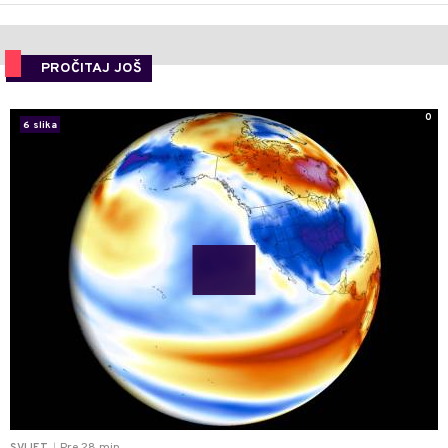
PROČITAJ JOŠ
0
6 slika
|