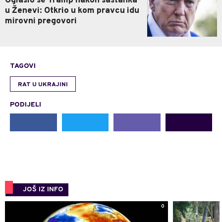
Oglasio se Tramp nakon sastanka
u Ženevi: Otkrio u kom pravcu idu
mirovni pregovori
TAGOVI
RAT U UKRAJINI
PODIJELI
JOŠ IZ INFO
0