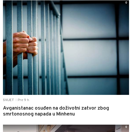
0
Pre 9 h
SVIJET
|
Avganistanac osuđen na doživotni zatvor zbog
smrtonosnog napada u Minhenu
0