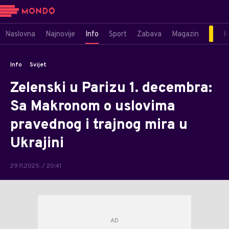
Naslovna
Najnovije
Info
Sport
Zabava
Magazin
M
Info
Svijet
Zelenski u Parizu 1. decembra:
Sa Makronom o uslovima
pravednog i trajnog mira u
Ukrajini
29.11.2025. / 20:41