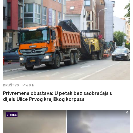
Pre 9 h
DRUŠTVO
|
Privremena obustava: U petak bez saobraćaja u
dijelu Ulice Prvog krajiškog korpusa
0
3 slika