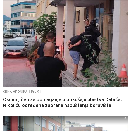
Pre 9 h
CRNA HRONIKA
|
Osumnjičen za pomaganje u pokušaju ubistva Dabića:
Nikoliću određena zabrana napuštanja boravišta
0