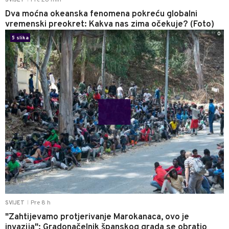
Pre 28 min
SVIJET
Dva moćna okeanska fenomena pokreću globalni
vremenski preokret: Kakva nas zima očekuje? (Foto)
0
5 slika
Pre 8 h
SVIJET
|
"Zahtijevamo protjerivanje Marokanaca, ovo je
invazija": Gradonačelnik španskog grada se obratio