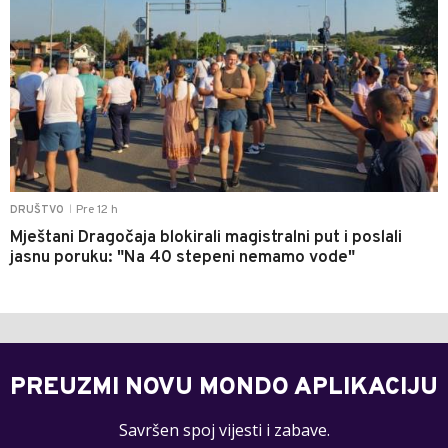
Pre 12 h
DRUŠTVO
|
Mještani Dragočaja blokirali magistralni put i poslali
jasnu poruku: "Na 40 stepeni nemamo vode"
PREUZMI NOVU MONDO APLIKACIJU
Savršen spoj vijesti i zabave.