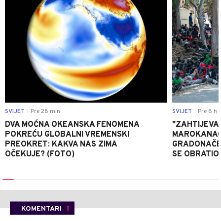
SVIJET
Pre 28 min
SVIJET
Pre 8 h
|
|
DVA MOĆNA OKEANSKA FENOMENA
"ZAHTIJEVA
POKREĆU GLOBALNI VREMENSKI
MAROKANACA
PREOKRET: KAKVA NAS ZIMA
GRADONAČE
OČEKUJE? (FOTO)
SE OBRATI
KOMENTARI
1