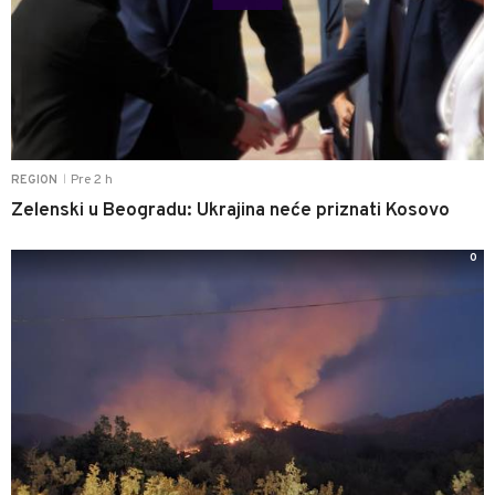
Pre 2 h
REGION
|
Zelenski u Beogradu: Ukrajina neće priznati Kosovo
0