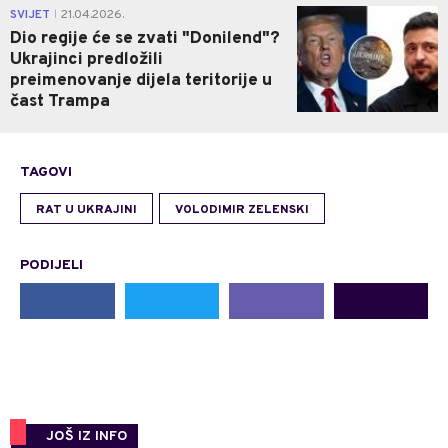
0
SVIJET
21.04.2026.
|
Dio regije će se zvati "Donilend"?
Ukrajinci predložili
preimenovanje dijela teritorije u
čast Trampa
TAGOVI
RAT U UKRAJINI
VOLODIMIR ZELENSKI
PODIJELI
JOŠ IZ INFO