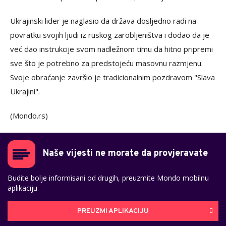
Ukrajinski lider je naglasio da država dosljedno radi na
povratku svojih ljudi iz ruskog zarobljeništva i dodao da je
već dao instrukcije svom nadležnom timu da hitno pripremi
sve što je potrebno za predstojeću masovnu razmjenu.
Svoje obraćanje završio je tradicionalnim pozdravom "Slava
Ukrajini".
(Mondo.rs)
Naše vijesti ne morate da provjeravate
Budite bolje informisani od drugih, preuzmite Mondo mobilnu
aplikaciju
PREUZMI APLIKACIJU