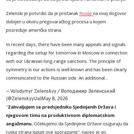
Zelenski je potvrdio da je pristanak
Rusije
na ovaj dogovor
dobijen u okviru pregovaračkog procesa u kojem
posreduje američka strana.
In recent days, there have been many appeals and signals
regarding the setup for tomorrow in Moscow in connection
with our Ukrainian long-range sanctions. The principle of
symmetry in our actions is well known and has been clearly
communicated to the Russian side. An additional…
— Volodymyr Zelenskyy / Володимир Зеленський
May 8, 2026
(@ZelenskyyUa)
"
Zahvaljujem se predsjedniku Sjedinjenih Država i
njegovom timu na produktivnom diplomatskom
angažmanu.
Očekujemo da Sjedinjene Države osiguraju da
ruska strana ispuni ove sporazume", naveo je on.