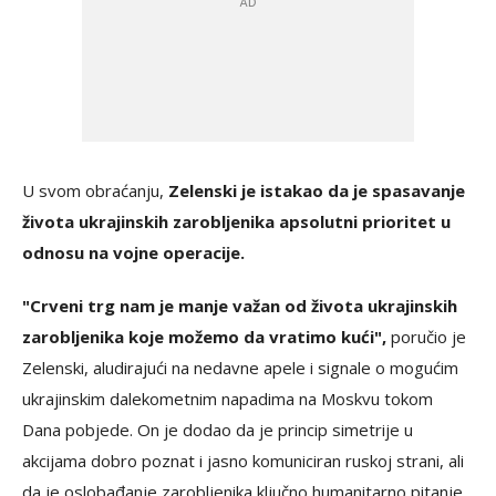
U svom obraćanju,
Zelenski je istakao da je spasavanje
života ukrajinskih zarobljenika apsolutni prioritet u
odnosu na vojne operacije.
"Crveni trg nam je manje važan od života ukrajinskih
zarobljenika koje možemo da vratimo kući",
poručio je
Zelenski, aludirajući na nedavne apele i signale o mogućim
ukrajinskim dalekometnim napadima na Moskvu tokom
Dana pobjede. On je dodao da je princip simetrije u
akcijama dobro poznat i jasno komuniciran ruskoj strani, ali
da je oslobađanje zarobljenika ključno humanitarno pitanje.