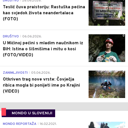
DRUŠTVO
28.06.2026.
|
Teslić čuva praistoriju: Rastuška pećina
kao svjedok života neandertalaca
(FOTO)
0
DRUŠTVO
06.06.2026.
|
U Mićinoj pećini s mladim naučnikom iz
BiH: Istina o šišmišima i mitu o kosi
(FOTO/VIDEO)
0
ZANIMLJIVOSTI
05.06.2026.
|
Otkriven trag nove vrste: Čovječja
ribica mogla bi ponijeti ime po Krajini
(VIDEO)
MONDO U SLOVENIJI
4
MONDO REPORTAŽA
16.02.2021.
|