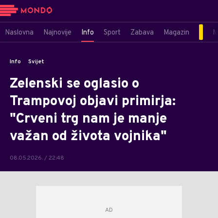
Naslovna
Najnovije
Info
Sport
Zabava
Magazin
M
Info
Svijet
Zelenski se oglasio o
Trampovoj objavi primirja:
"Crveni trg nam je manje
važan od života vojnika"
08.05.2026. / 22:48