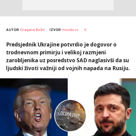
AUTOR
Dragana Božić
0
IZVOR
mondo.rs
Predsjednik Ukrajine potvrdio je dogovor o
trodnevnom primirju i velikoj razmjeni
zarobljenika uz posredstvo SAD naglasivši da su
ljudski životi važniji od vojnih napada na Rusiju.