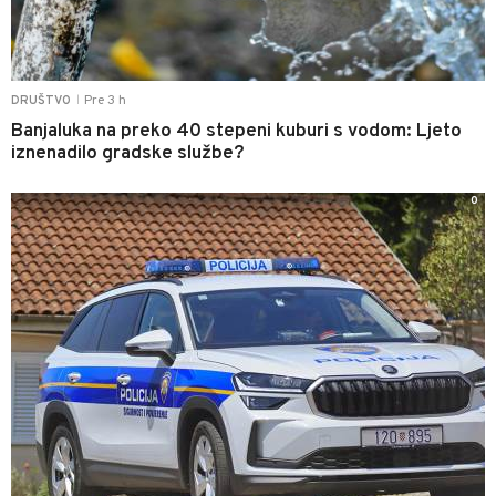
Pre 3 h
DRUŠTVO
|
Banjaluka na preko 40 stepeni kuburi s vodom: Ljeto
iznenadilo gradske službe?
0