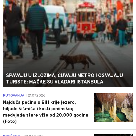
SPAVAJU U IZLOZIMA, ČUVAJU METRO I OSVAJAJU
TURISTE: MAČKE SU VLADARI ISTANBULA
0
PUTOVANJA
21.07.2026.
|
Najduža pećina u BiH krije jezero,
hiljade šišmiša i kosti pećinskog
medvjeda stare više od 20.000 godina
(Foto)
0