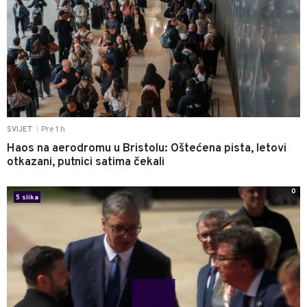
Pre 1 h
SVIJET
|
Haos na aerodromu u Bristolu: Oštećena pista, letovi
otkazani, putnici satima čekali
0
5 slika