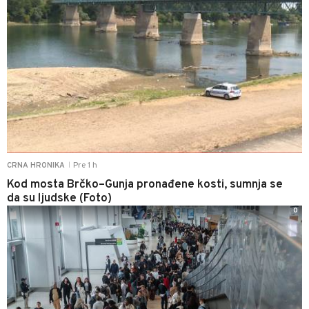
Pre 1 h
CRNA HRONIKA
|
Kod mosta Brčko–Gunja pronađene kosti, sumnja se
da su ljudske (Foto)
0