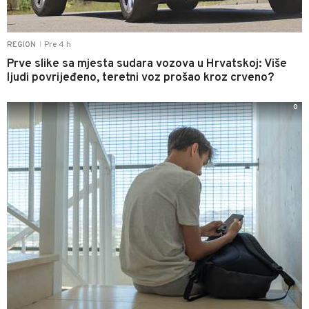
Pre 4 h
REGION
|
Prve slike sa mjesta sudara vozova u Hrvatskoj: Više
ljudi povrijeđeno, teretni voz prošao kroz crveno?
0