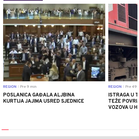
0
REGION
Pre 9 min
REGION
Pre 49 
|
|
POSLANICA GAĐALA ALJBINA
ISTRAGA U 
KURTIJA JAJIMA USRED SJEDNICE
TEŽE POVRI
VOZOVA U H