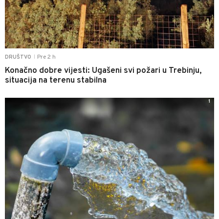
Pre 2 h
DRUŠTVO
|
Konačno dobre vijesti: Ugašeni svi požari u Trebinju,
situacija na terenu stabilna
1