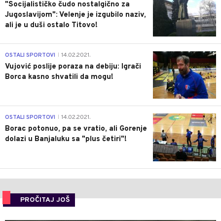
"Socijalističko čudo nostalgično za
Jugoslavijom": Velenje je izgubilo naziv,
ali je u duši ostalo Titovo!
1
OSTALI SPORTOVI
14.02.2021.
|
Vujović poslije poraza na debiju: Igrači
Borca kasno shvatili da mogu!
3
OSTALI SPORTOVI
14.02.2021.
|
Borac potonuo, pa se vratio, ali Gorenje
dolazi u Banjaluku sa "plus četiri"!
PROČITAJ JOŠ