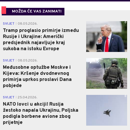
MOŽDA ĆE VAS ZANIMATI
0
SVIJET
08.05.2026.
|
Tramp proglasio primirje između
Rusije i Ukrajine: Američki
predsjednik najavljuje kraj
sukoba na istoku Evrope
1
SVIJET
08.05.2026.
|
Međusobne optužbe Moskve i
Kijeva: Kršenje dvodnevnog
primirja uprkos proslavi Dana
pobjede
0
SVIJET
25.04.2026.
|
NATO lovci u akciji! Rusija
žestoko napala Ukrajinu, Poljska
podigla borbene avione zbog
prijetnje