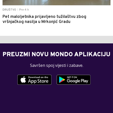
Pre 4 h
DRUŠTVO
|
Pet maloljetnika prijavljeno tužilaštvu zbog
vršnjačkog nasilja u Mrkonjić Gradu
PREUZMI NOVU MONDO APLIKACIJU
Savršen spoj vijesti i zabave.