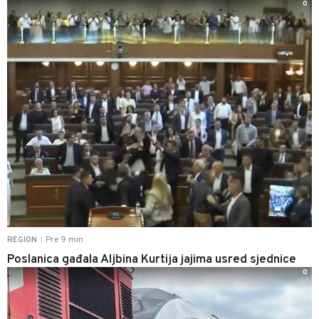
0
Pre 9 min
REGION
|
Poslanica gađala Aljbina Kurtija jajima usred sjednice
0