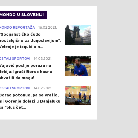
MONDO U SLOVENIJI
4
MONDO REPORTAŽA
16.02.2021.
|
"Socijalističko čudo
nostalgično za Jugoslavijom":
Velenje je izgubilo n...
1
OSTALI SPORTOVI
14.02.2021.
|
Vujović poslije poraza na
debiju: Igrači Borca kasno
shvatili da mogu!
3
OSTALI SPORTOVI
14.02.2021.
|
Borac potonuo, pa se vratio,
ali Gorenje dolazi u Banjaluku
sa "plus čet...