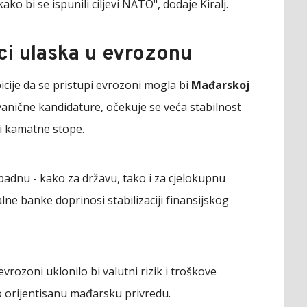
o bi se ispunili ciljevi NATO", dodaje Kiralj.
ci ulaska u evrozonu
cije da se pristupi evrozoni mogla bi
Mađarskoj
anične kandidature, očekuje se veća stabilnost
 i kamatne stope.
padnu - kako za državu, tako i za cjelokupnu
lne banke doprinosi stabilizaciji finansijskog
ozoni uklonilo bi valutni rizik i troškove
no orijentisanu mađarsku privredu.