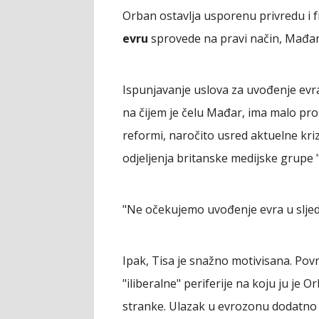
Orban ostavlja usporenu privredu i f
evru
sprovede na pravi način, Mađars
Ispunjavanje uslova za uvođenje evra
na čijem je čelu Mađar, ima malo pr
reformi, naročito usred aktuelne kriz
odjeljenja britanske medijske grupe 
"Ne očekujemo uvođenje evra u sljede
Ipak, Tisa je snažno motivisana. Pov
"iliberalne" periferije na koju ju je 
stranke. Ulazak u evrozonu dodatno 