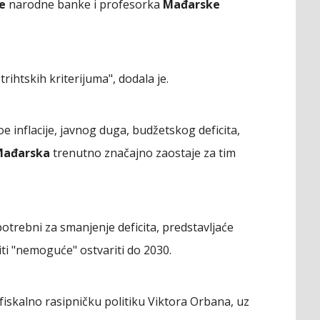
e
narodne banke i profesorka
Mađarske
rihtskih kriterijuma", dodala je.
oe inflacije, javnog duga, budžetskog deficita,
ađarska
trenutno značajno zaostaje za tim
otrebni za smanjenje deficita, predstavljaće
iti "nemoguće" ostvariti do 2030.
 fiskalno rasipničku politiku Viktora Orbana, uz