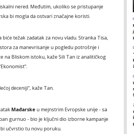
iskalni nered. Međutim, ukoliko se pristupanje
ka bi mogla da ostvari značajne koristi.
 biće težak zadatak za novu vladu. Stranka Tisa,
ostora za manevrisanje u pogledu potrošnje i
e na Bliskom istoku, kaže Sili Tan iz analitičkog
"Ekonomist".
ćoj deceniji", kaže Tan.
ratak
Mađarske
u mejnstrim Evropske unije - sa
Orban gurnuo - bio je ključni dio izborne kampanje
bi učvrstio tu novu poruku.