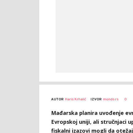
AUTOR
Haris Krhalić
0
IZVOR
mondo.rs
Mađarska planira uvođenje evra
Evropskoj uniji, ali stručnjaci
fiskalni izazovi mogli da otežaju