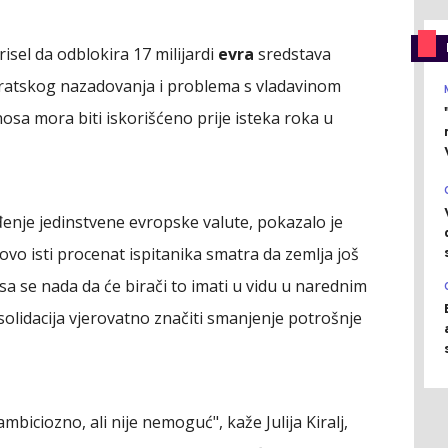
sel da odblokira 17 milijardi
evra
sredstava
tskog nazadovanja i problema s vladavinom
nosa mora biti iskorišćeno prije isteka roka u
nje jedinstvene evropske valute, pokazalo je
tovo isti procenat ispitanika smatra da zemlja još
sa se nada da će birači to imati u vidu u narednim
idacija vjerovatno značiti smanjenje potrošnje
biciozno, ali nije nemoguć", kaže Julija Kiralj,