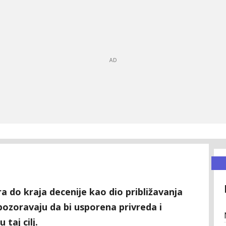
 do kraja decenije kao dio približavanja
 upozoravaju da bi usporena privreda i
 taj cilj.