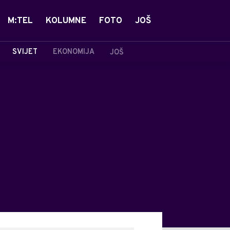
M:TEL
KOLUMNE
FOTO
JOŠ
SVIJET
EKONOMIJA
JOŠ