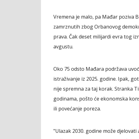
Vremena je malo, pa Mađar poziva Bri
zamrznutih zbog Orbanovog demokra
prava. Čak deset milijardi evra tog iz
avgustu.
Oko 75 odsto Mađara podržava uvođe
istraživanje iz 2025. godine. Ipak, go
nije spremna za taj korak. Stranka Ti
godinama, pošto će ekonomska konsol
ili povećanje poreza.
"Ulazak 2030. godine može djelovati am