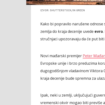
IZVOR: SHUTTERSTOCK/IN GREEN
Kako bi popravilo narušene odnose 
zemlja do kraja decenije uvede
evro
.
stručnjaci upozoravaju da će put biti
Novi mađarski premijer
Peter Mađa
Evropske unije i brzo preduzima kor
dugogodišnjom vladavinom Viktora Orb
kraja decenije bude spremna za ula
Ipak, neki u zemlji, uključujući guve
vremenski okvir mogao biti previše a