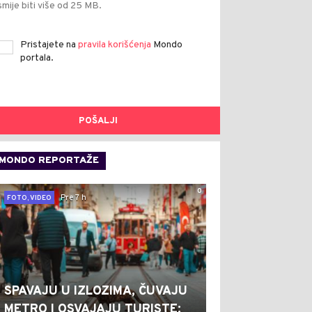
smije biti više od 25 MB.
Pristajete na
pravila korišćenja
Mondo
portala.
POŠALJI
MONDO REPORTAŽE
0
Pre 7 h
FOTO, VIDEO
SPAVAJU U IZLOZIMA, ČUVAJU
METRO I OSVAJAJU TURISTE: