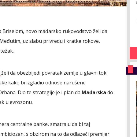
s Briselom, novo mađarsko rukovodstvo želi da
 Međutim, uz slabu privredu i kratke rokove,
 težak.
r
želi da obezbijedi povratak zemlje u glavni tok
ake kako bi izgladio odnose narušene
ana. Dio te strategije je i plan da
Mađarska
do
zak u evrozonu.
rnera centralne banke, smatraju da bi taj
mbiciozan, s obzirom na to da odlazeći premijer