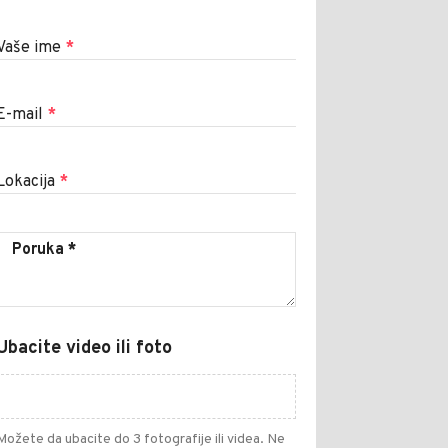
Vaše ime
*
E-mail
*
Lokacija
*
Ubacite video ili foto
Možete da ubacite do 3 fotografije ili videa. Ne