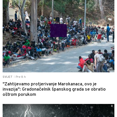
Pre 8 h
SVIJET
|
"Zahtijevamo protjerivanje Marokanaca, ovo je
invazija": Gradonačelnik španskog grada se obratio
oštrom porukom
0