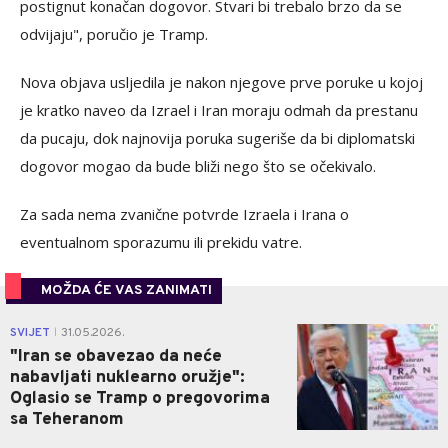
postignut konačan dogovor. Stvari bi trebalo brzo da se
odvijaju", poručio je Tramp.
Nova objava usljedila je nakon njegove prve poruke u kojoj
je kratko naveo da Izrael i Iran moraju odmah da prestanu
da pucaju, dok najnovija poruka sugeriše da bi diplomatski
dogovor mogao da bude bliži nego što se očekivalo.
Za sada nema zvanične potvrde Izraela i Irana o
eventualnom sporazumu ili prekidu vatre.
MOŽDA ĆE VAS ZANIMATI
0
SVIJET
31.05.2026.
|
"Iran se obavezao da neće
nabavljati nuklearno oružje":
Oglasio se Tramp o pregovorima
sa Teheranom