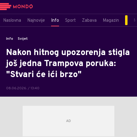
Naslovna
Najnovije
Info
Sport
Zabava
Magazin
M
Info
Svijet
Nakon hitnog upozorenja stigla
još jedna Trampova poruka:
"Stvari će ići brzo"
08.06.2026. / 13:40