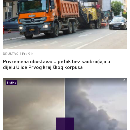
Pre 9 h
DRUŠTVO
|
Privremena obustava: U petak bez saobraćaja u
dijelu Ulice Prvog krajiškog korpusa
0
3 slika