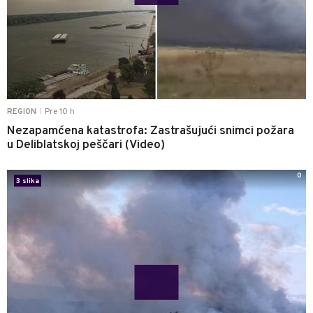
Pre 10 h
REGION
|
Nezapamćena katastrofa: Zastrašujući snimci požara
u Deliblatskoj peščari (Video)
0
3 slika