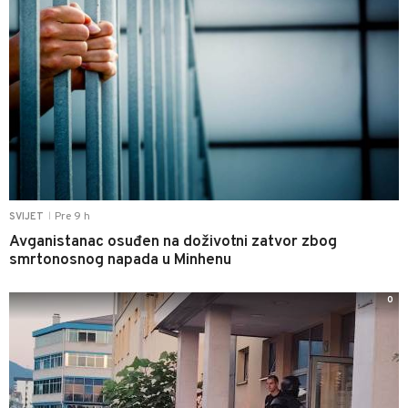
Pre 9 h
SVIJET
|
Avganistanac osuđen na doživotni zatvor zbog
smrtonosnog napada u Minhenu
0