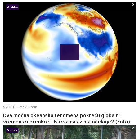
0
6 slika
Pre 25 min
SVIJET
|
Dva moćna okeanska fenomena pokreću globalni
vremenski preokret: Kakva nas zima očekuje? (Foto)
0
5 slika