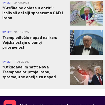
0
SVIJET
24.05.2026.
|
"Greške ne dolaze u obzir":
Isplivali detalji sporazuma SAD i
Irana
0
SVIJET
18.05.2026.
|
Tramp odložio napad na Iran:
Vojska ostaje u punoj
pripravnosti
0
SVIJET
17.05.2026.
|
"Otkucava im sat": Nova
Trampova prijetnja Iranu,
spremaju se opcije za napad