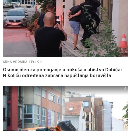
Pre 9 h
CRNA HRONIKA
|
Osumnjičen za pomaganje u pokušaju ubistva Dabića:
Nikoliću određena zabrana napuštanja boravišta
0