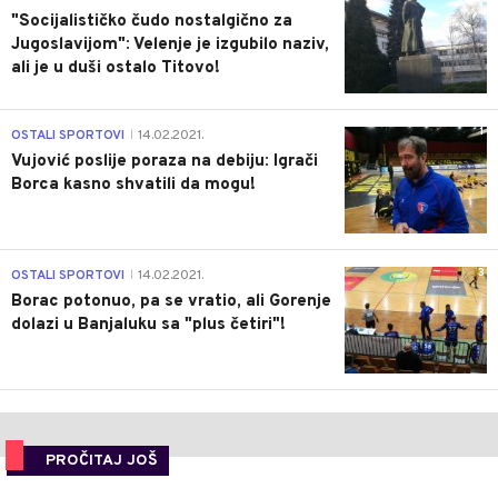
"Socijalističko čudo nostalgično za
Jugoslavijom": Velenje je izgubilo naziv,
ali je u duši ostalo Titovo!
1
OSTALI SPORTOVI
14.02.2021.
|
Vujović poslije poraza na debiju: Igrači
Borca kasno shvatili da mogu!
3
OSTALI SPORTOVI
14.02.2021.
|
Borac potonuo, pa se vratio, ali Gorenje
dolazi u Banjaluku sa "plus četiri"!
PROČITAJ JOŠ