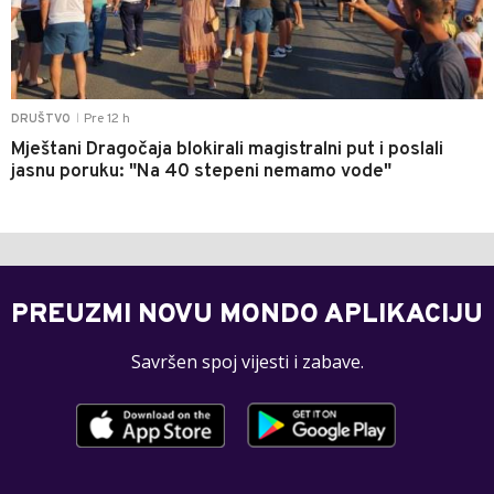
Pre 12 h
DRUŠTVO
|
Mještani Dragočaja blokirali magistralni put i poslali
jasnu poruku: "Na 40 stepeni nemamo vode"
PREUZMI NOVU MONDO APLIKACIJU
Savršen spoj vijesti i zabave.