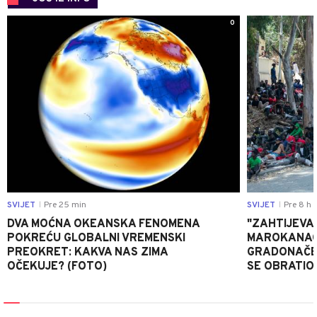
0
SVIJET
Pre 25 min
SVIJET
Pre 8 h
|
|
DVA MOĆNA OKEANSKA FENOMENA
"ZAHTIJEVA
POKREĆU GLOBALNI VREMENSKI
MAROKANACA
PREOKRET: KAKVA NAS ZIMA
GRADONAČE
OČEKUJE? (FOTO)
SE OBRATI