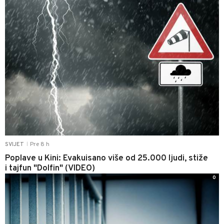
Pre 8 h
SVIJET
|
Poplave u Kini: Evakuisano više od 25.000 ljudi, stiže
i tajfun "Dolfin" (VIDEO)
0