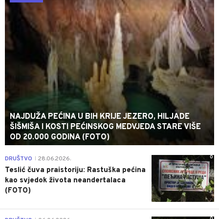
NAJDUŽA PEĆINA U BIH KRIJE JEZERO, HILJADE
ŠIŠMIŠA I KOSTI PEĆINSKOG MEDVJEDA STARE VIŠE
OD 20.000 GODINA (FOTO)
0
DRUŠTVO
28.06.2026.
|
Teslić čuva praistoriju: Rastuška pećina
kao svjedok života neandertalaca
(FOTO)
0