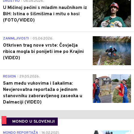
DRUŠTVO
06.06.2026.
|
U Mićinoj pećini s mladim naučnikom iz
BiH: Istina o šišmišima i mitu o kosi
(FOTO/VIDEO)
0
ZANIMLJIVOSTI
05.06.2026.
|
Otkriven trag nove vrste: Čovječja
ribica mogla bi ponijeti ime po Krajini
(VIDEO)
0
REGION
29.05.2026.
|
Sam među vukovima i šakalima:
Nevjerovatna reportaža o jedinom
stanovniku zaboravljenog zaseoka u
Dalmaciji (VIDEO)
MONDO U SLOVENIJI
4
MONDO REPORTAŽA
16.02.2021.
|