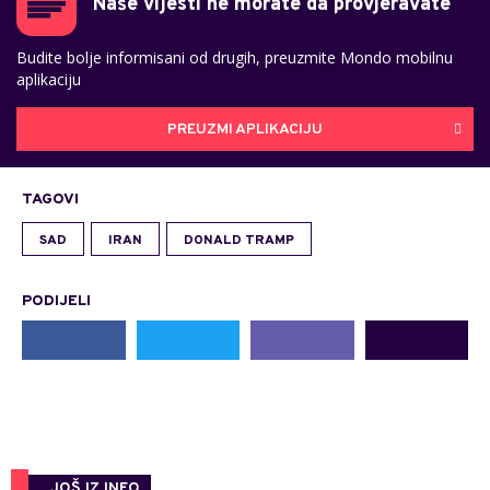
Naše vijesti ne morate da provjeravate
Budite bolje informisani od drugih, preuzmite Mondo mobilnu
aplikaciju
PREUZMI APLIKACIJU
TAGOVI
SAD
IRAN
DONALD TRAMP
PODIJELI
JOŠ IZ INFO