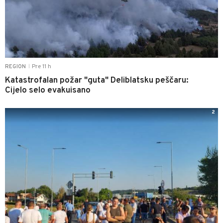
Pre 11 h
REGION
|
Katastrofalan požar "guta" Deliblatsku peščaru:
Cijelo selo evakuisano
2