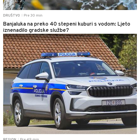
Pre 30 min
DRUŠTVO
|
Banjaluka na preko 40 stepeni kuburi s vodom: Ljeto
iznenadilo gradske službe?
0
Pre 49 min
REGION
|