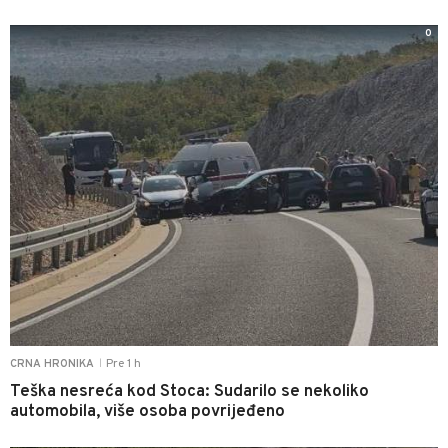
0
Pre 1 h
CRNA HRONIKA
|
Teška nesreća kod Stoca: Sudarilo se nekoliko
automobila, više osoba povrijeđeno