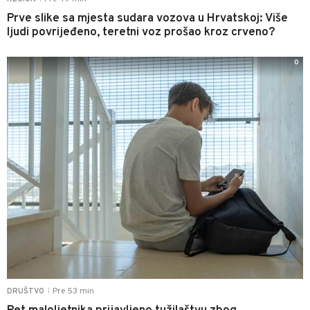
Prve slike sa mjesta sudara vozova u Hrvatskoj: Više
ljudi povrijeđeno, teretni voz prošao kroz crveno?
0
Pre 53 min
DRUŠTVO
|