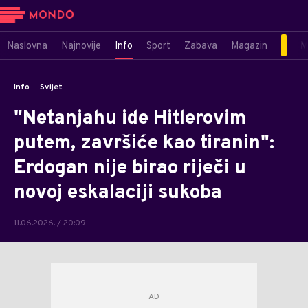
Naslovna
Najnovije
Info
Sport
Zabava
Magazin
M
Info
Svijet
"Netanjahu ide Hitlerovim
putem, završiće kao tiranin":
Erdogan nije birao riječi u
novoj eskalaciji sukoba
11.06.2026. / 20:09