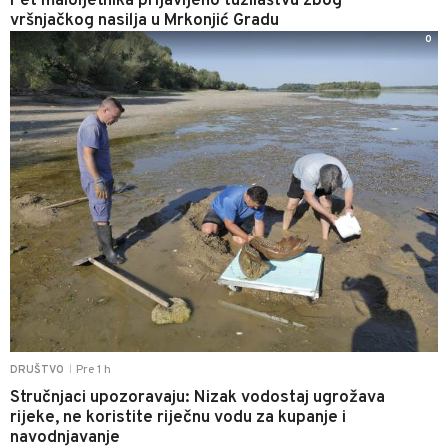
Pet maloljetnika prijavljeno tužilaštvu zbog
vršnjačkog nasilja u Mrkonjić Gradu
0
Pre 1 h
DRUŠTVO
|
Stručnjaci upozoravaju: Nizak vodostaj ugrožava
rijeke, ne koristite riječnu vodu za kupanje i
navodnjavanje