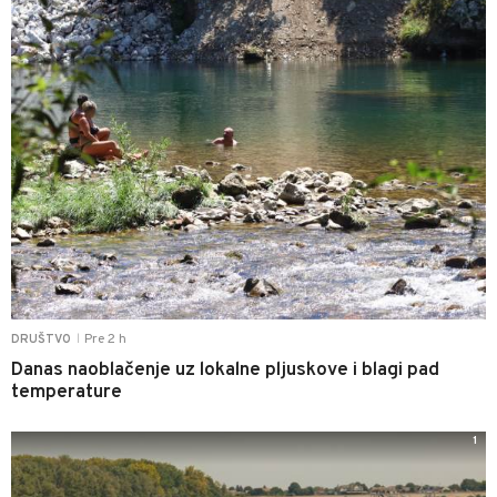
Pre 2 h
DRUŠTVO
|
Danas naoblačenje uz lokalne pljuskove i blagi pad
temperature
1