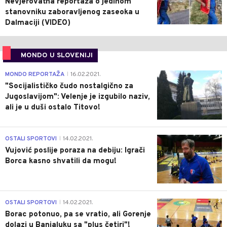
Nevjerovatna reportaža o jedinom
stanovniku zaboravljenog zaseoka u
Dalmaciji (VIDEO)
MONDO U SLOVENIJI
4
MONDO REPORTAŽA
16.02.2021.
|
"Socijalističko čudo nostalgično za
Jugoslavijom": Velenje je izgubilo naziv,
ali je u duši ostalo Titovo!
1
OSTALI SPORTOVI
14.02.2021.
|
Vujović poslije poraza na debiju: Igrači
Borca kasno shvatili da mogu!
3
OSTALI SPORTOVI
14.02.2021.
|
Borac potonuo, pa se vratio, ali Gorenje
dolazi u Banjaluku sa "plus četiri"!