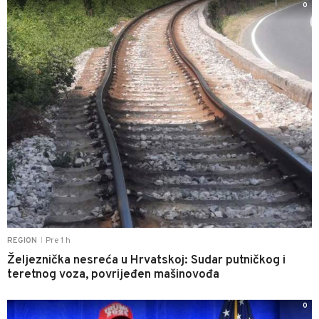
0
Pre 1 h
REGION
|
Željeznička nesreća u Hrvatskoj: Sudar putničkog i
teretnog voza, povrijeđen mašinovođa
0