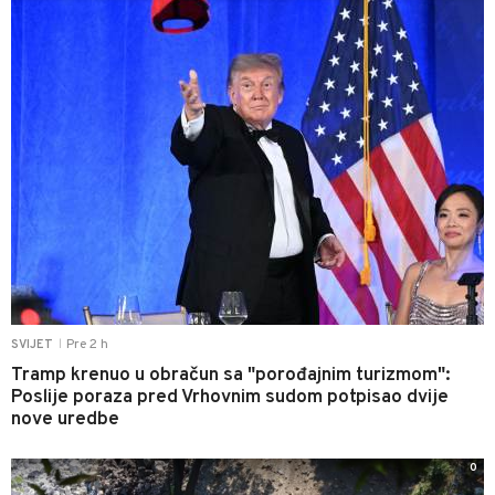
Pre 2 h
SVIJET
|
Tramp krenuo u obračun sa "porođajnim turizmom":
Poslije poraza pred Vrhovnim sudom potpisao dvije
nove uredbe
0