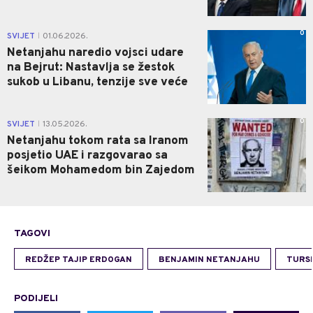
0
SVIJET
01.06.2026.
|
Netanjahu naredio vojsci udare
na Bejrut: Nastavlja se žestok
sukob u Libanu, tenzije sve veće
0
SVIJET
13.05.2026.
|
Netanjahu tokom rata sa Iranom
posjetio UAE i razgovarao sa
šeikom Mohamedom bin Zajedom
TAGOVI
REDŽEP TAJIP ERDOGAN
BENJAMIN NETANJAHU
TURS
PODIJELI