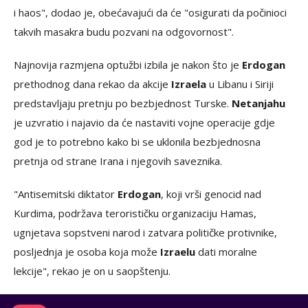
i haos", dodao je, obećavajući da će "osigurati da počinioci
takvih masakra budu pozvani na odgovornost".
Najnovija razmjena optužbi izbila je nakon što je
Erdogan
prethodnog dana rekao da akcije
Izraela
u Libanu i Siriji
predstavljaju pretnju po bezbjednost Turske.
Netanjahu
je uzvratio i najavio da će nastaviti vojne operacije gdje
god je to potrebno kako bi se uklonila bezbjednosna
pretnja od strane Irana i njegovih saveznika.
"Antisemitski diktator
Erdogan
, koji vrši genocid nad
Kurdima, podržava terorističku organizaciju Hamas,
ugnjetava sopstveni narod i zatvara političke protivnike,
posljednja je osoba koja može
Izraelu
dati moralne
lekcije", rekao je on u saopštenju.