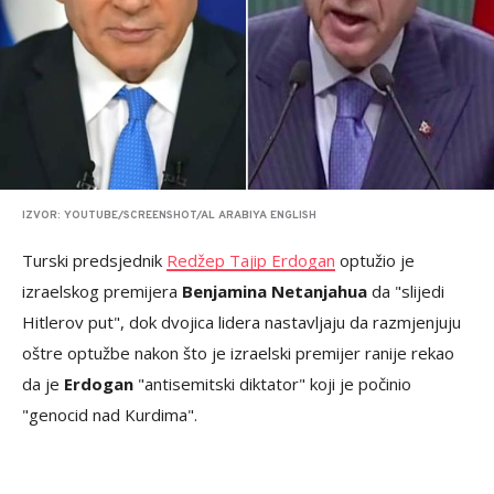
IZVOR: YOUTUBE/SCREENSHOT/AL ARABIYA ENGLISH
Turski predsjednik
Redžep Tajip Erdogan
optužio je
izraelskog premijera
Benjamina Netanjahua
da "slijedi
Hitlerov put", dok dvojica lidera nastavljaju da razmjenjuju
oštre optužbe nakon što je izraelski premijer ranije rekao
da je
Erdogan
"antisemitski diktator" koji je počinio
"genocid nad Kurdima".