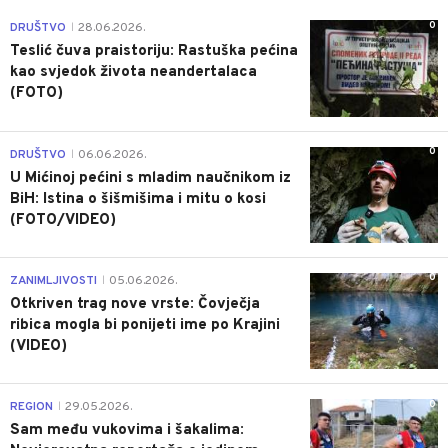
0
DRUŠTVO
28.06.2026.
|
Teslić čuva praistoriju: Rastuška pećina
kao svjedok života neandertalaca
(FOTO)
0
DRUŠTVO
06.06.2026.
|
U Mićinoj pećini s mladim naučnikom iz
BiH: Istina o šišmišima i mitu o kosi
(FOTO/VIDEO)
0
ZANIMLJIVOSTI
05.06.2026.
|
Otkriven trag nove vrste: Čovječja
ribica mogla bi ponijeti ime po Krajini
(VIDEO)
0
REGION
29.05.2026.
|
Sam među vukovima i šakalima: