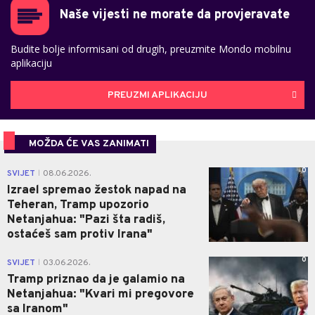
Naše vijesti ne morate da provjeravate
Budite bolje informisani od drugih, preuzmite Mondo mobilnu
aplikaciju
PREUZMI APLIKACIJU
MOŽDA ĆE VAS ZANIMATI
0
SVIJET
08.06.2026.
|
Izrael spremao žestok napad na
Teheran, Tramp upozorio
Netanjahua: "Pazi šta radiš,
ostaćeš sam protiv Irana"
0
SVIJET
03.06.2026.
|
Tramp priznao da je galamio na
Netanjahua: "Kvari mi pregovore
sa Iranom"