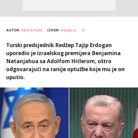
AUTOR
Haris Krhalić
0
IZVOR
mondo.rs
Turski predsjednik Redžep Tajip Erdogan
uporedio je izraelskog premijera Benjamina
Netanjahua sa Adolfom Hitlerom, oštro
odgovarajući na ranije optužbe koje mu je on
uputio.