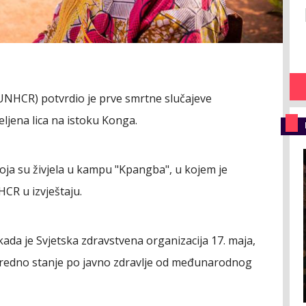
(UNHCR) potvrdio je prve smrtne slučajeve
ljena lica na istoku Konga.
 koja su živjela u kampu "Kpangba", u kojem je
HCR u izvještaju.
 kada je Svjetska zdravstvena organizacija 17. maja,
nredno stanje po javno zdravlje od međunarodnog