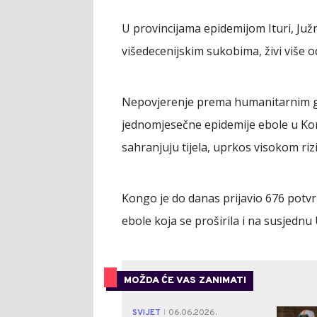
U provincijama epidemijom Ituri, Južn
višedecenijskim sukobima, živi više od
Nepovjerenje prema humanitarnim g
jednomjesečne epidemije ebole u Kon
sahranjuju tijela, uprkos visokom riz
Kongo je do danas prijavio 676 potvr
ebole koja se proširila i na susjednu
MOŽDA ĆE VAS ZANIMATI
SVIJET
06.06.2026.
|