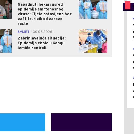
Napadnuti ljekari usred
epidemije smrtonosnog
virusa: Tijelo ostavljeno bez
zaštite, rizik od zaraze
raste
0
0
SVIJET
30.05.2026.
|
Zabrinjavajuća situacija:
Epidemija ebole u Kongu
izmiče kontroli