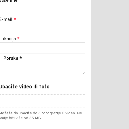
Vaše ime
*
E-mail
*
Lokacija
*
Ubacite video ili foto
Možete da ubacite do 3 fotografije ili videa. Ne
smije biti više od 25 MB.