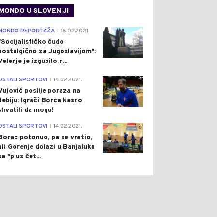
MONDO U SLOVENIJI
4
MONDO REPORTAŽA
16.02.2021.
|
"Socijalističko čudo
nostalgično za Jugoslavijom":
Velenje je izgubilo n...
1
OSTALI SPORTOVI
14.02.2021.
|
Vujović poslije poraza na
debiju: Igrači Borca kasno
shvatili da mogu!
3
OSTALI SPORTOVI
14.02.2021.
|
Borac potonuo, pa se vratio,
ali Gorenje dolazi u Banjaluku
sa "plus čet...