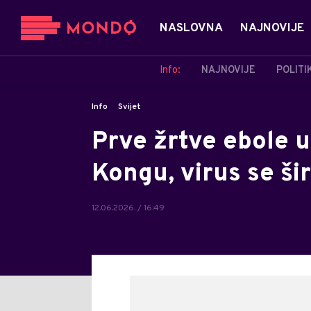
NASLOVNA
NAJNOVIJE
Info:
NAJNOVIJE
POLITI
Info
Svijet
Prve žrtve ebole 
Kongu, virus se ši
12.06.2026. / 16:49