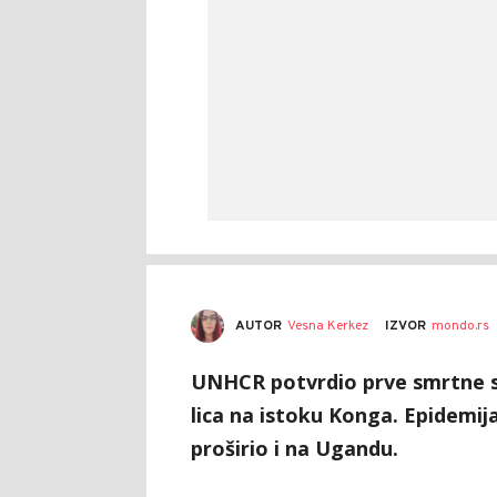
AUTOR
Vesna Kerkez
IZVOR
mondo.rs
UNHCR potvrdio prve smrtne s
lica na istoku Konga. Epidemija
proširio i na Ugandu.