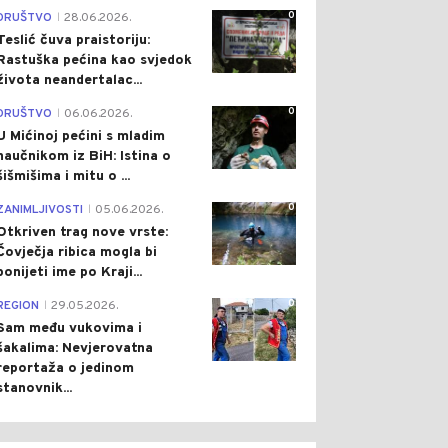
0
DRUŠTVO
28.06.2026.
|
Teslić čuva praistoriju:
Rastuška pećina kao svjedok
života neandertalac...
0
DRUŠTVO
06.06.2026.
|
U Mićinoj pećini s mladim
naučnikom iz BiH: Istina o
šišmišima i mitu o ...
0
ZANIMLJIVOSTI
05.06.2026.
|
Otkriven trag nove vrste:
Čovječja ribica mogla bi
ponijeti ime po Kraji...
0
REGION
29.05.2026.
|
Sam među vukovima i
šakalima: Nevjerovatna
reportaža o jedinom
stanovnik...