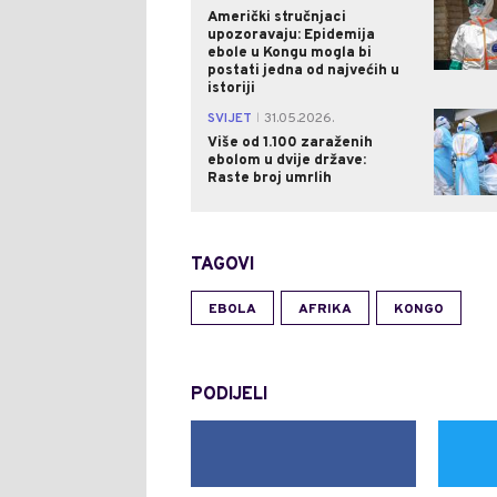
Američki stručnjaci
upozoravaju: Epidemija
ebole u Kongu mogla bi
postati jedna od najvećih u
istoriji
SVIJET
31.05.2026.
|
Više od 1.100 zaraženih
ebolom u dvije države:
Raste broj umrlih
TAGOVI
EBOLA
AFRIKA
KONGO
PODIJELI