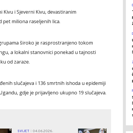
i Kivu i Sjeverni Kivu, devastiranim
 pet miliona raseljenih lica.
rupama široko je rasprostranjeno tokom
gu, a lokalni stanovnici ponekad u tajnosti
iku od zaraze.
đenih slučajeva i 136 smrtnih ishoda u epidemiji
 Ugandu, gdje je prijavljeno ukupno 19 slučajeva.
0
0
SVIJET
04.06.2026.
|