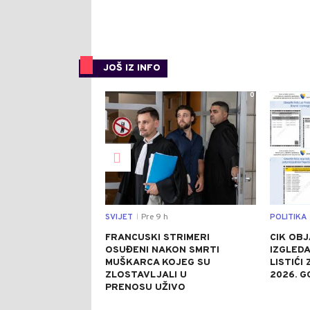
JOŠ IZ INFO
0
SVIJET
Pre 9 h
POLITIKA
|
FRANCUSKI STRIMERI
CIK OBJ
OSUĐENI NAKON SMRTI
IZGLEDA
MUŠKARCA KOJEG SU
LISTIĆI
ZLOSTAVLJALI U
2026. G
PRENOSU UŽIVO