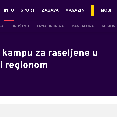
INFO
SPORT
ZABAVA
MAGAZIN
MOBIT
KA
DRUŠTVO
CRNA HRONIKA
BANJALUKA
REGION
u kampu za raseljene u
ri regionom