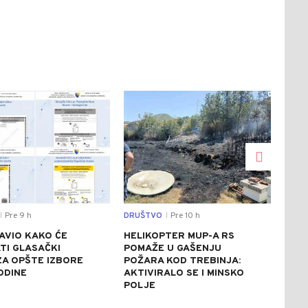
0
0
Pre 9 h
DRUŠTVO
Pre 10 h
SVIJ
|
|
AVIO KAKO ĆE
HELIKOPTER MUP-A RS
CRV
TI GLASAČKI
POMAŽE U GAŠENJU
ITA
 ZA OPŠTE IZBORE
POŽARA KOD TREBINJA:
ASF
ODINE
AKTIVIRALO SE I MINSKO
STE
POLJE