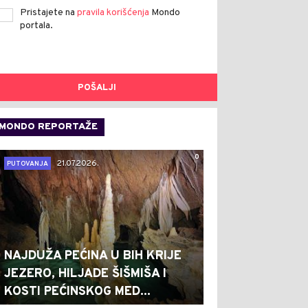
Pristajete na
pravila korišćenja
Mondo
portala.
POŠALJI
MONDO REPORTAŽE
0
21.07.2026.
PUTOVANJA
NAJDUŽA PEĆINA U BIH KRIJE
JEZERO, HILJADE ŠIŠMIŠA I
KOSTI PEĆINSKOG MED...