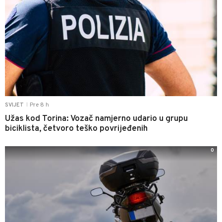
Pre 8 h
SVIJET
|
Užas kod Torina: Vozač namjerno udario u grupu
biciklista, četvoro teško povrijeđenih
0