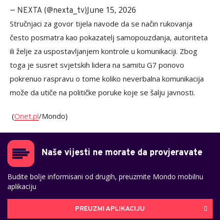
June 15, 2026
— NEXTA (@nexta_tv)
Stručnjaci za govor tijela navode da se način rukovanja
često posmatra kao pokazatelj samopouzdanja, autoriteta
ili želje za uspostavljanjem kontrole u komunikaciji. Zbog
toga je susret svjetskih lidera na samitu G7 ponovo
pokrenuo raspravu o tome koliko neverbalna komunikacija
može da utiče na političke poruke koje se šalju javnosti.
(
Onet.pl
/Mondo)
Naše vijesti ne morate da provjeravate
Budite bolje informisani od drugih, preuzmite Mondo mobilnu
aplikaciju
PREUZMI APLIKACIJU