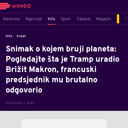
Naslovna
Najnovije
Info
Sport
Zabava
Magazin
M
Info
Svijet
Snimak o kojem bruji planeta:
Pogledajte šta je Tramp uradio
Brižit Makron, francuski
predsjednik mu brutalno
odgovorio
17.06.2026. / 16:41