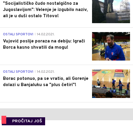
"Socijalističko čudo nostalgično za
Jugoslavijom": Velenje je izgubilo naziv,
ali je u duši ostalo Titovo!
1
OSTALI SPORTOVI
14.02.2021.
|
Vujović poslije poraza na debiju: Igrači
Borca kasno shvatili da mogu!
3
OSTALI SPORTOVI
14.02.2021.
|
Borac potonuo, pa se vratio, ali Gorenje
dolazi u Banjaluku sa "plus četiri"!
PROČITAJ JOŠ