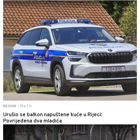
0
Pre 7 h
REGION
|
Urušio se balkon napuštene kuće u Rijeci:
Povrijeđena dva mladića
0