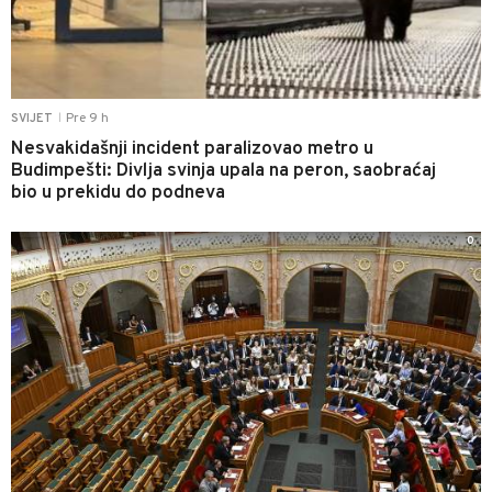
Pre 9 h
SVIJET
|
Nesvakidašnji incident paralizovao metro u
Budimpešti: Divlja svinja upala na peron, saobraćaj
bio u prekidu do podneva
0