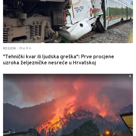
Pre 9 h
REGION
|
"Tehnički kvar ili ljudska greška": Prve procjene
uzroka željezničke nesreće u Hrvatskoj
0