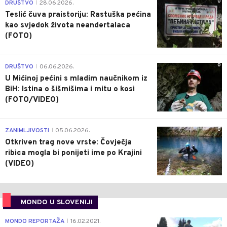
0
DRUŠTVO
28.06.2026.
|
Teslić čuva praistoriju: Rastuška pećina
kao svjedok života neandertalaca
(FOTO)
0
DRUŠTVO
06.06.2026.
|
U Mićinoj pećini s mladim naučnikom iz
BiH: Istina o šišmišima i mitu o kosi
(FOTO/VIDEO)
0
ZANIMLJIVOSTI
05.06.2026.
|
Otkriven trag nove vrste: Čovječja
ribica mogla bi ponijeti ime po Krajini
(VIDEO)
MONDO U SLOVENIJI
4
MONDO REPORTAŽA
16.02.2021.
|