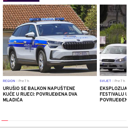
0
REGION
Pre 7 h
SVIJET
Pre 7 h
|
|
URUŠIO SE BALKON NAPUŠTENE
EKSPLOZIJA
KUĆE U RIJECI: POVRIJEĐENA DVA
FESTIVALU 
MLADIĆA
POVRIJEĐEN