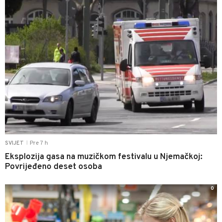
Pre 7 h
SVIJET
|
Eksplozija gasa na muzičkom festivalu u Njemačkoj:
Povrijeđeno deset osoba
0