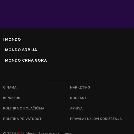
MONDO
MONDO SRBIJA
MONDO CRNA GORA
O NAMA
MARKETING
IMPRESUM
KONTAKT
POLITIKA O KOLAČIĆIMA
ARHIVA
POLITIKA PRIVATNOSTI
PRAVILA I USLOVI KORIŠĆENJA
m:tel
©
2026
Mondo
Sva prava zadržana.