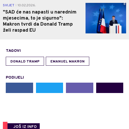
0
SVIJET
10.02.2026.
|
"SAD će nas napasti u narednim
mjesecima, to je sigurno":
Makron tvrdi da Donald Tramp
želi raspad EU
TAGOVI
DONALD TRAMP
EMANUEL MAKRON
PODIJELI
JOŠ IZ INFO