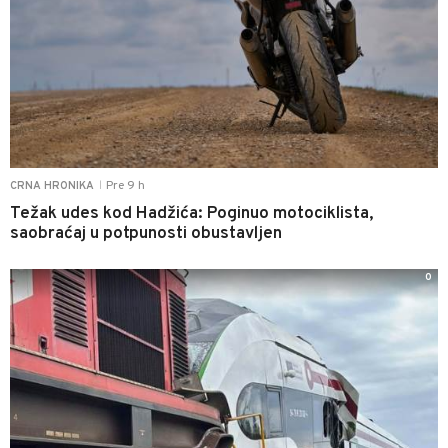
Pre 9 h
CRNA HRONIKA
|
Težak udes kod Hadžića: Poginuo motociklista,
saobraćaj u potpunosti obustavljen
0