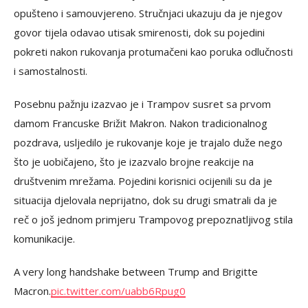
opušteno i samouvjereno. Stručnjaci ukazuju da je njegov
govor tijela odavao utisak smirenosti, dok su pojedini
pokreti nakon rukovanja protumačeni kao poruka odlučnosti
i samostalnosti.
Posebnu pažnju izazvao je i Trampov susret sa prvom
damom Francuske Brižit Makron. Nakon tradicionalnog
pozdrava, usljedilo je rukovanje koje je trajalo duže nego
što je uobičajeno, što je izazvalo brojne reakcije na
društvenim mrežama. Pojedini korisnici ocijenili su da je
situacija djelovala neprijatno, dok su drugi smatrali da je
reč o još jednom primjeru Trampovog prepoznatljivog stila
komunikacije.
A very long handshake between Trump and Brigitte
Macron.
pic.twitter.com/uabb6Rpug0