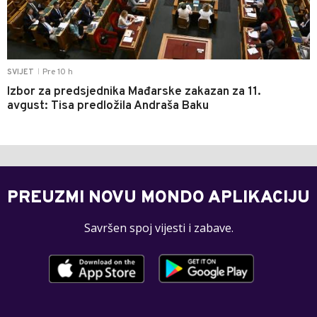
Pre 10 h
SVIJET
|
Izbor za predsjednika Mađarske zakazan za 11.
avgust: Tisa predložila Andraša Baku
PREUZMI NOVU MONDO APLIKACIJU
Savršen spoj vijesti i zabave.