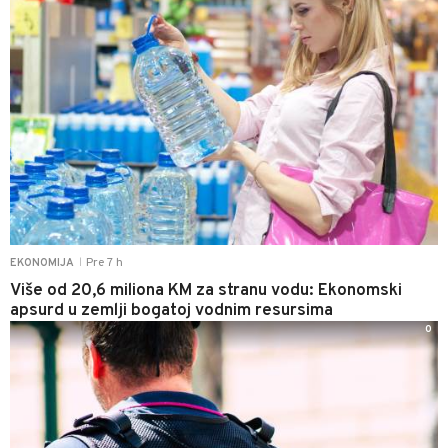
Pre 7 h
EKONOMIJA
|
Više od 20,6 miliona KM za stranu vodu: Ekonomski
apsurd u zemlji bogatoj vodnim resursima
0