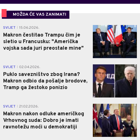
MOŽDA ĆE VAS ZANIMATI
0
SVIJET
15.06.2026.
|
Makron čestitao Trampu čim je
sletio u Francusku: "Američka
vojska sada juri preostale mine"
0
SVIJET
02.04.2026.
|
Puklo savezništvo zbog Irana?
Makron odbio da pošalje brodove,
Tramp ga žestoko ponizio
0
SVIJET
21.02.2026.
|
Makron nakon odluke američkog
Vrhovnog suda: Dobro je imati
ravnotežu moći u demokratiji