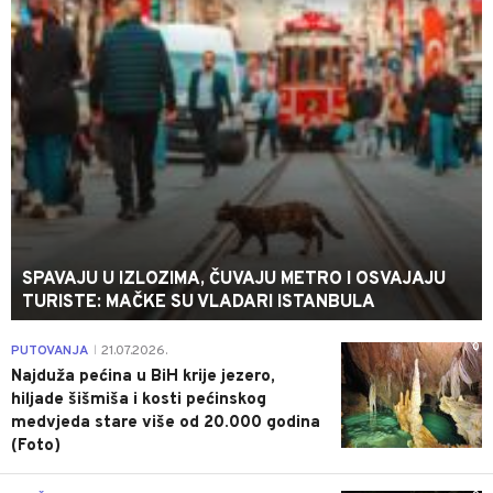
SPAVAJU U IZLOZIMA, ČUVAJU METRO I OSVAJAJU
TURISTE: MAČKE SU VLADARI ISTANBULA
0
PUTOVANJA
21.07.2026.
|
Najduža pećina u BiH krije jezero,
hiljade šišmiša i kosti pećinskog
medvjeda stare više od 20.000 godina
(Foto)