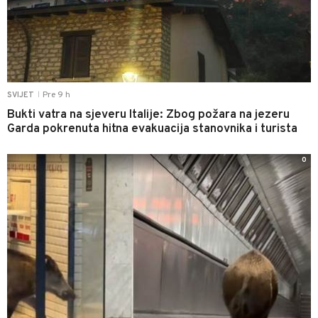
Pre 9 h
SVIJET
|
Bukti vatra na sjeveru Italije: Zbog požara na jezeru
Garda pokrenuta hitna evakuacija stanovnika i turista
0