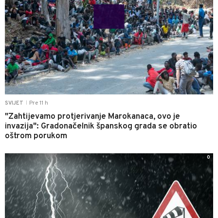
Pre 11 h
SVIJET
|
"Zahtijevamo protjerivanje Marokanaca, ovo je
invazija": Gradonačelnik španskog grada se obratio
oštrom porukom
0