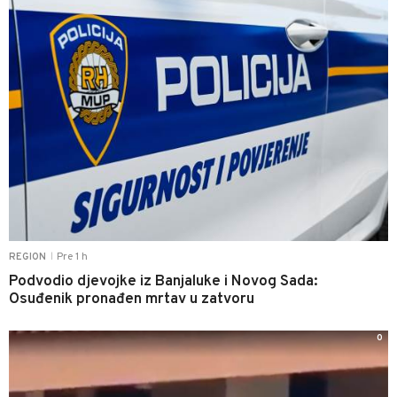
Pre 1 h
REGION
|
Podvodio djevojke iz Banjaluke i Novog Sada:
Osuđenik pronađen mrtav u zatvoru
0