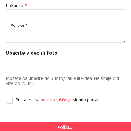
Lokacija
*
Ubacite video ili foto
Možete da ubacite do 3 fotografije ili videa. Ne smije biti
više od 25 MB.
Pristajete na
Mondo portala.
pravila korišćenja
POŠALJI