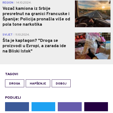
0
REGION
14.10.2024.
|
Vozač kamiona iz Srbije
presretnut na granici Francuske i
Španije: Policija pronašla više od
pola tone narkotika
0
SVIJET
11.10.2024.
|
Šta je kaptagon? "Droga se
proizvodi u Evropi, a zarada ide
na Bliski Istok"
TAGOVI
DROGA
HAPŠENJE
DOBOJ
PODIJELI