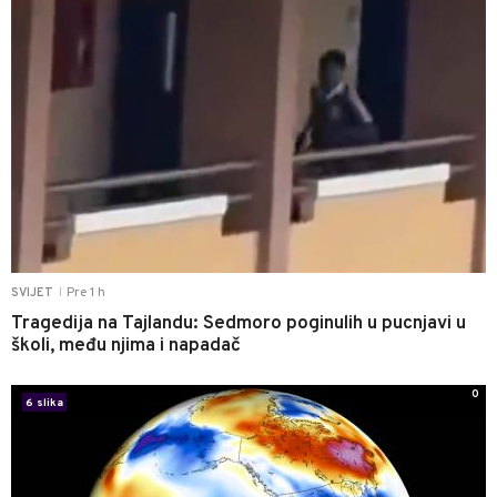
Pre 1 h
SVIJET
|
Tragedija na Tajlandu: Sedmoro poginulih u pucnjavi u
školi, među njima i napadač
0
6 slika