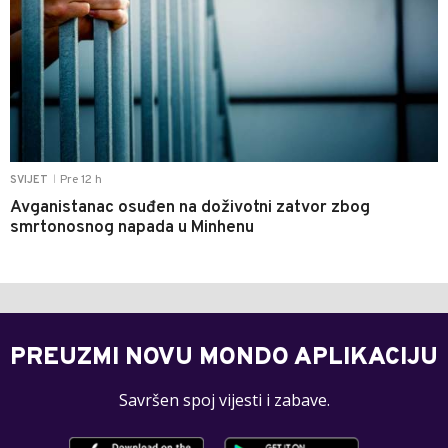
Pre 12 h
SVIJET
|
Avganistanac osuđen na doživotni zatvor zbog
smrtonosnog napada u Minhenu
PREUZMI NOVU MONDO APLIKACIJU
Savršen spoj vijesti i zabave.