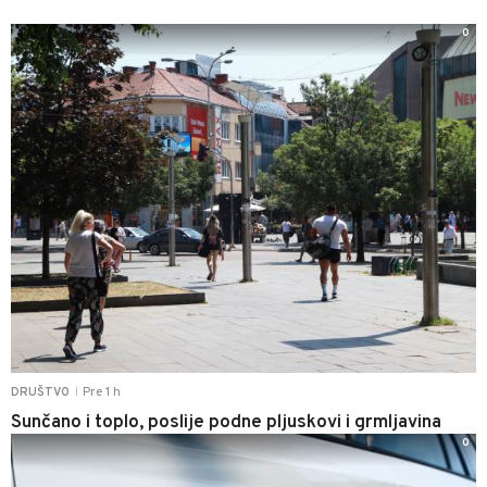
0
Pre 1 h
DRUŠTVO
|
Sunčano i toplo, poslije podne pljuskovi i grmljavina
0