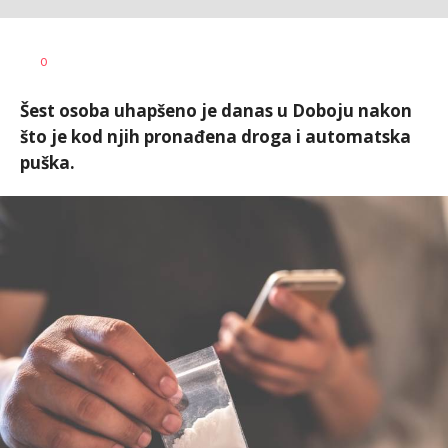
Dušan
AUTOR
0
Volaš
Šest osoba uhapšeno je danas u Doboju nakon
što je kod njih pronađena droga i automatska
puška.