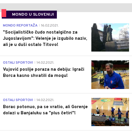
MONDO U SLOVENIJI
4
MONDO REPORTAŽA
16.02.2021.
|
"Socijalističko čudo nostalgično za
Jugoslavijom": Velenje je izgubilo naziv,
ali je u duši ostalo Titovo!
1
OSTALI SPORTOVI
14.02.2021.
|
Vujović poslije poraza na debiju: Igrači
Borca kasno shvatili da mogu!
3
OSTALI SPORTOVI
14.02.2021.
|
Borac potonuo, pa se vratio, ali Gorenje
dolazi u Banjaluku sa "plus četiri"!