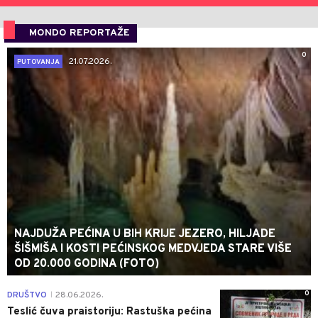
MONDO REPORTAŽE
0
21.07.2026.
PUTOVANJA
NAJDUŽA PEĆINA U BIH KRIJE JEZERO, HILJADE
ŠIŠMIŠA I KOSTI PEĆINSKOG MEDVJEDA STARE VIŠE
OD 20.000 GODINA (FOTO)
0
DRUŠTVO
28.06.2026.
|
Teslić čuva praistoriju: Rastuška pećina