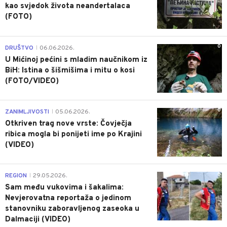
kao svjedok života neandertalaca
(FOTO)
0
DRUŠTVO
06.06.2026.
|
U Mićinoj pećini s mladim naučnikom iz
BiH: Istina o šišmišima i mitu o kosi
(FOTO/VIDEO)
0
ZANIMLJIVOSTI
05.06.2026.
|
Otkriven trag nove vrste: Čovječja
ribica mogla bi ponijeti ime po Krajini
(VIDEO)
0
REGION
29.05.2026.
|
Sam među vukovima i šakalima:
Nevjerovatna reportaža o jedinom
stanovniku zaboravljenog zaseoka u
Dalmaciji (VIDEO)