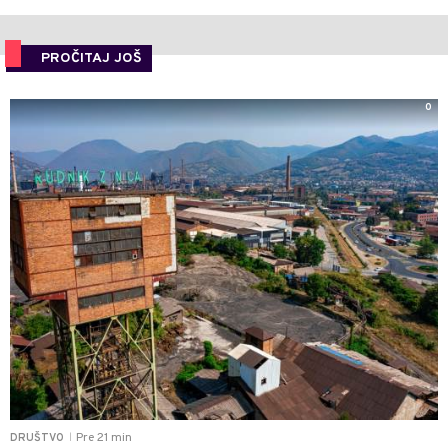
PROČITAJ JOŠ
0
Pre 21 min
DRUŠTVO
|