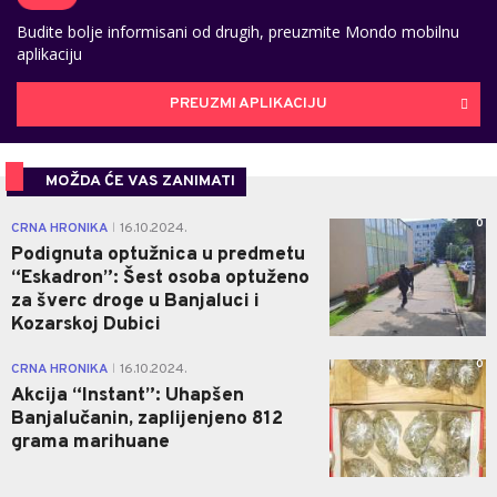
Budite bolje informisani od drugih, preuzmite Mondo mobilnu
aplikaciju
PREUZMI APLIKACIJU
MOŽDA ĆE VAS ZANIMATI
0
CRNA HRONIKA
16.10.2024.
|
Podignuta optužnica u predmetu
“Eskadron”: Šest osoba optuženo
za šverc droge u Banjaluci i
Kozarskoj Dubici
0
CRNA HRONIKA
16.10.2024.
|
Akcija “Instant”: Uhapšen
Banjalučanin, zaplijenjeno 812
grama marihuane