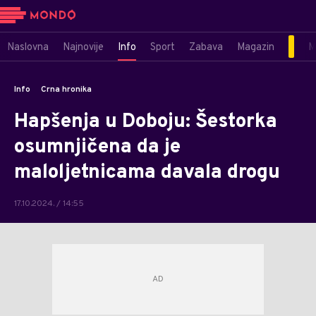
Naslovna
Najnovije
Info
Sport
Zabava
Magazin
M
Info
Crna hronika
Hapšenja u Doboju: Šestorka
osumnjičena da je
maloljetnicama davala drogu
17.10.2024. / 14:55