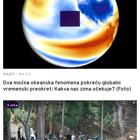
Pre 3 h
SVIJET
|
Dva moćna okeanska fenomena pokreću globalni
vremenski preokret: Kakva nas zima očekuje? (Foto)
0
5 slika