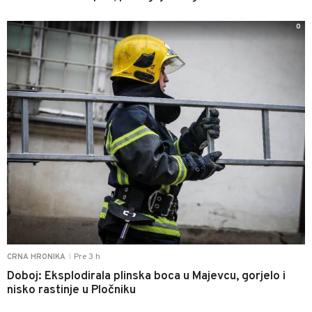
0
Pre 3 h
CRNA HRONIKA
|
Doboj: Eksplodirala plinska boca u Majevcu, gorjelo i
nisko rastinje u Pločniku