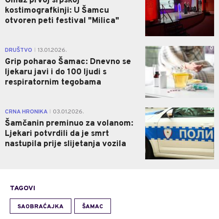
Omaž prvoj srpskoj
kostimografkinji: U Šamcu
otvoren peti festival "Milica"
0
DRUŠTVO
13.01.2026.
|
Grip poharao Šamac: Dnevno se
ljekaru javi i do 100 ljudi s
respiratornim tegobama
0
CRNA HRONIKA
03.01.2026.
|
Šamčanin preminuo za volanom:
Ljekari potvrdili da je smrt
nastupila prije slijetanja vozila
TAGOVI
SAOBRAĆAJKA
ŠAMAC