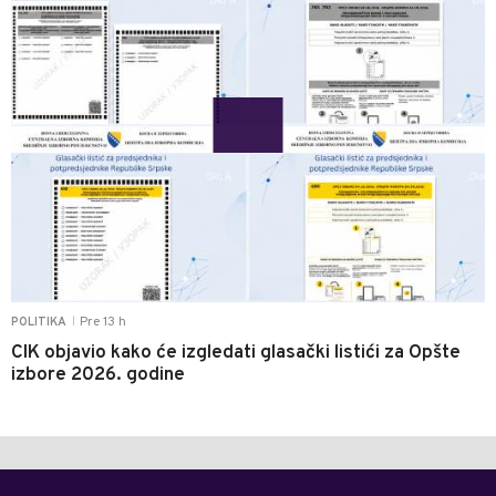
Pre 13 h
POLITIKA
|
CIK objavio kako će izgledati glasački listići za Opšte
izbore 2026. godine