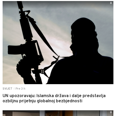
0
Pre 3 h
SVIJET
|
UN upozoravaju: Islamska država i dalje predstavlja
ozbiljnu prijetnju globalnoj bezbjednosti
0