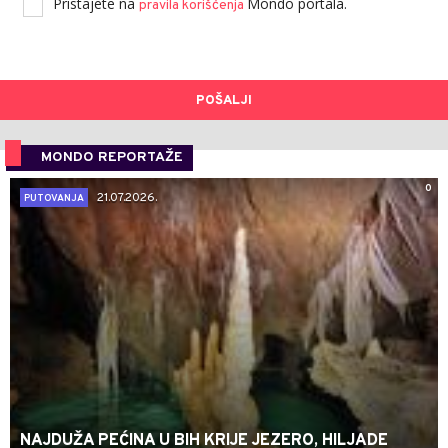
Pristajete na
Mondo portala.
pravila korišćenja
POŠALJI
MONDO REPORTAŽE
0
21.07.2026.
PUTOVANJA
NAJDUŽA PEĆINA U BIH KRIJE JEZERO, HILJADE