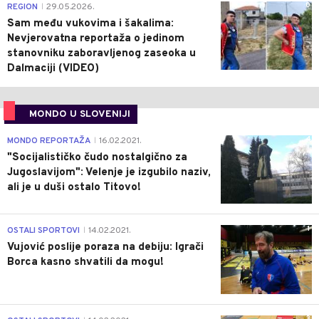
0
REGION
29.05.2026.
|
Sam među vukovima i šakalima:
Nevjerovatna reportaža o jedinom
stanovniku zaboravljenog zaseoka u
Dalmaciji (VIDEO)
MONDO U SLOVENIJI
4
MONDO REPORTAŽA
16.02.2021.
|
"Socijalističko čudo nostalgično za
Jugoslavijom": Velenje je izgubilo naziv,
ali je u duši ostalo Titovo!
1
OSTALI SPORTOVI
14.02.2021.
|
Vujović poslije poraza na debiju: Igrači
Borca kasno shvatili da mogu!
3