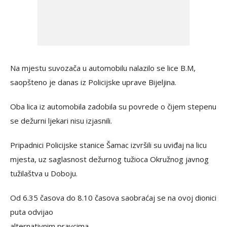
Na mjestu suvozača u automobilu nalazilo se lice B.M,
saopšteno je danas iz Policijske uprave Bijeljina.
Oba lica iz automobila zadobila su povrede o čijem stepenu
se dežurni ljekari nisu izjasnili.
Pripadnici Policijske stanice Šamac izvršili su uviđaj na licu
mjesta, uz saglasnost dežurnog tužioca Okružnog javnog
tužilaštva u Doboju.
Od 6.35 časova do 8.10 časova saobraćaj se na ovoj dionici
puta odvijao
alternativnim pravcima.