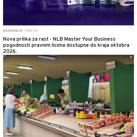
Pre 1 h
EKONOMIJA
|
Nova prilika za rast - NLB Master Your Business
pogodnosti pravnim licima dostupne do kraja oktobra
2026.
0