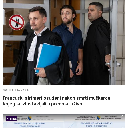
Pre 13 h
SVIJET
|
Francuski strimeri osuđeni nakon smrti muškarca
kojeg su zlostavljali u prenosu uživo
0
4 slika