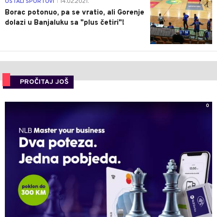
OSTALI SPORTOVI
14.02.2021.
|
Borac potonuo, pa se vratio, ali Gorenje
dolazi u Banjaluku sa "plus četiri"!
PROČITAJ JOŠ
0