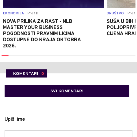
EKONOMIJA
Pre 1 h
DRUŠTVO
Pre 1 
|
|
NOVA PRILIKA ZA RAST - NLB
SUŠA U BIH 
MASTER YOUR BUSINESS
POLJOPRIVR
POGODNOSTI PRAVNIM LICIMA
CIJENA HRA
DOSTUPNE DO KRAJA OKTOBRA
2026.
KOMENTARI
0
SVI KOMENTARI
Upiši ime