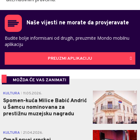
Naše vijesti ne morate da provjeravate
Budite bolje informisani od drugih, preuzmite Mondo mobilnu
aplikaciju
PREUZMI APLIKACIJU
MOŽDA ĆE VAS ZANIMATI
0
KULTURA
11.05.2026.
|
Spomen-kuća Milice Babić Andrić
u Šamcu nominovana za
prestižnu muzejsku nagradu
0
KULTURA
21.04.2026.
|