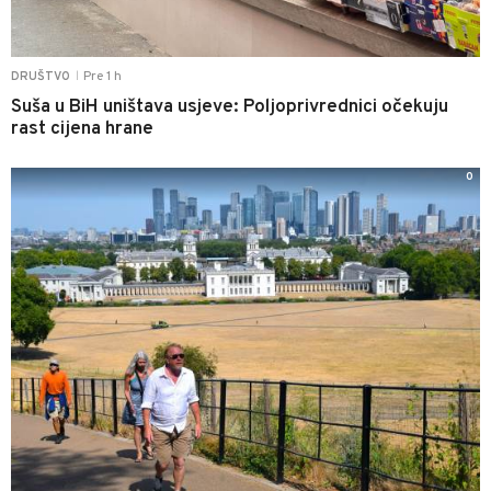
Pre 1 h
DRUŠTVO
|
Suša u BiH uništava usjeve: Poljoprivrednici očekuju
rast cijena hrane
0