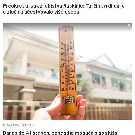
Preokret u istrazi ubistva Ruskinje: Turčin tvrdi da je
u zločinu učestvovalo više osoba
0
Pre 3 h
DRUŠTVO
|
Danas do 41 stepen, ponegdje moguća slaba kiša