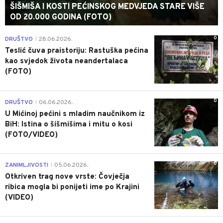
ŠIŠMIŠA I KOSTI PEĆINSKOG MEDVJEDA STARE VIŠE
OD 20.000 GODINA (FOTO)
0
DRUŠTVO
28.06.2026.
|
Teslić čuva praistoriju: Rastuška pećina
kao svjedok života neandertalaca
(FOTO)
0
DRUŠTVO
06.06.2026.
|
U Mićinoj pećini s mladim naučnikom iz
BiH: Istina o šišmišima i mitu o kosi
(FOTO/VIDEO)
0
ZANIMLJIVOSTI
05.06.2026.
|
Otkriven trag nove vrste: Čovječja
ribica mogla bi ponijeti ime po Krajini
(VIDEO)