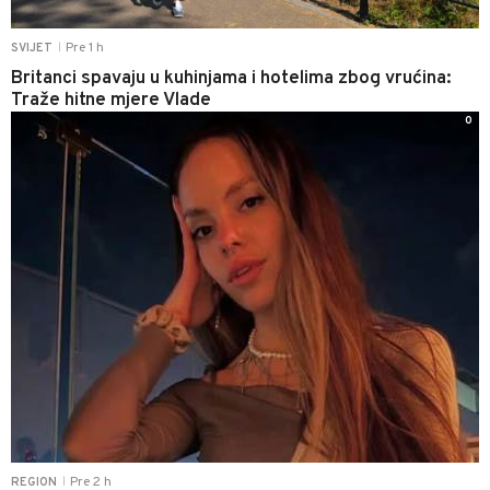
Pre 1 h
SVIJET
|
Britanci spavaju u kuhinjama i hotelima zbog vrućina:
Traže hitne mjere Vlade
0
Pre 2 h
REGION
|