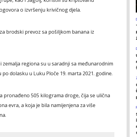
upe, kao i Šagolj, koristili su kriptovanu
dogovora o izvršenju krivičnog djela.
za brodski prevoz sa pošiljkom banana iz
i zemalja regiona su u saradnji sa međunarodnim
gu po dolasku u Luku Ploče 19. marta 2021. godine.
 pronađeno 505 kilograma droge, čija se ulična
na evra, a koja je bila namijenjena za više
na.