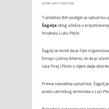
IZVOR: SHUTTERSTOCK
Tužilaštvo BiH podiglo je optužnicu 
Šagolja
zbog učešća u krijumčarenju
hrvatsku Luku Ploče.
Šagolj se tereti da je član organizov
Evropi i Južnoj Americi, te da je uče
luka Pirej i Ploče s ciljem dalje distr
Prema navodima optužnice, Šagolj j
preko carinskog terminala u Luci Ploč