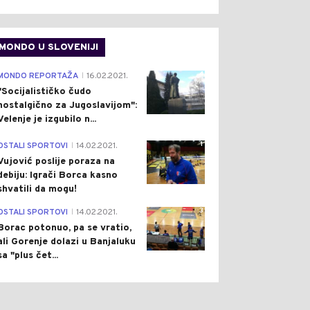
MONDO U SLOVENIJI
4
MONDO REPORTAŽA
16.02.2021.
|
"Socijalističko čudo
nostalgično za Jugoslavijom":
Velenje je izgubilo n...
1
OSTALI SPORTOVI
14.02.2021.
|
Vujović poslije poraza na
debiju: Igrači Borca kasno
shvatili da mogu!
3
OSTALI SPORTOVI
14.02.2021.
|
Borac potonuo, pa se vratio,
ali Gorenje dolazi u Banjaluku
sa "plus čet...