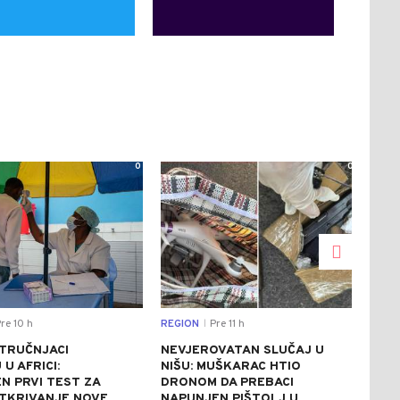
0
0
re 10 h
REGION
Pre 11 h
DRU
|
STRUČNJACI
NEVJEROVATAN SLUČAJ U
SAB
U AFRICI:
NIŠU: MUŠKARAC HTIO
NES
N PRVI TEST ZA
DRONOM DA PREBACI
UNIŠ
TKRIVANJE NOVE
NAPUNJEN PIŠTOLJ U
REZ