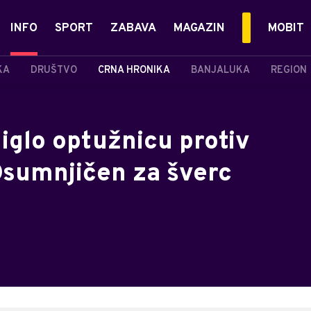
INFO
SPORT
ZABAVA
MAGAZIN
MOBIT
KA
DRUŠTVO
CRNA HRONIKA
BANJALUKA
REGION
iglo optužnicu protiv
Osumnjičen za šverc