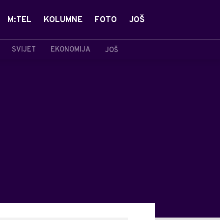
M:TEL
KOLUMNE
FOTO
JOŠ
SVIJET
EKONOMIJA
JOŠ