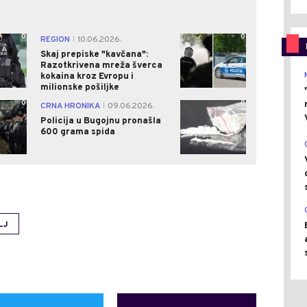
0
0
REGION
10.06.2026.
|
Skaj prepiske "kavčana":
Razotkrivena mreža šverca
kokaina kroz Evropu i
milionske pošiljke
0
0
CRNA HRONIKA
09.06.2026.
|
Policija u Bugojnu pronašla
600 grama spida
LJ