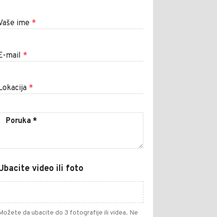
Vaše ime
*
E-mail
*
Lokacija
*
Ubacite video ili foto
Možete da ubacite do 3 fotografije ili videa. Ne