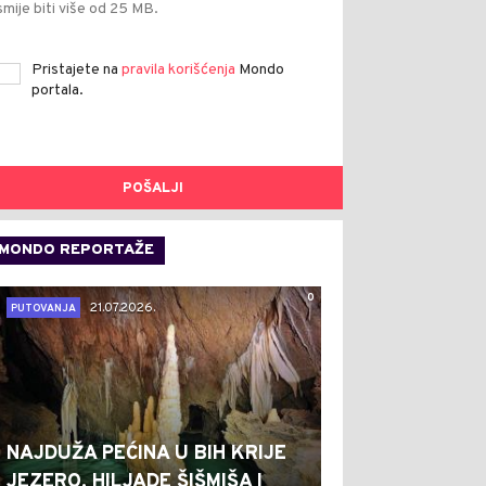
smije biti više od 25 MB.
Pristajete na
pravila korišćenja
Mondo
portala.
POŠALJI
MONDO REPORTAŽE
0
21.07.2026.
PUTOVANJA
NAJDUŽA PEĆINA U BIH KRIJE
JEZERO, HILJADE ŠIŠMIŠA I