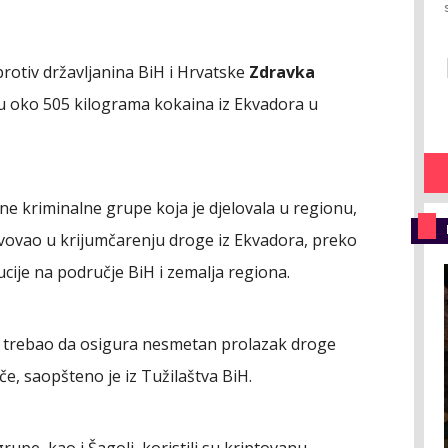
protiv državljanina BiH i Hrvatske
Zdravka
 oko 505 kilograma kokaina iz Ekvadora u
ane kriminalne grupe koja je djelovala u regionu,
stvovao u krijumčarenju droge iz Ekvadora, preko
ibucije na područje BiH i zemalja regiona.
e trebao da osigura nesmetan prolazak droge
e, saopšteno je iz Tužilaštva BiH.