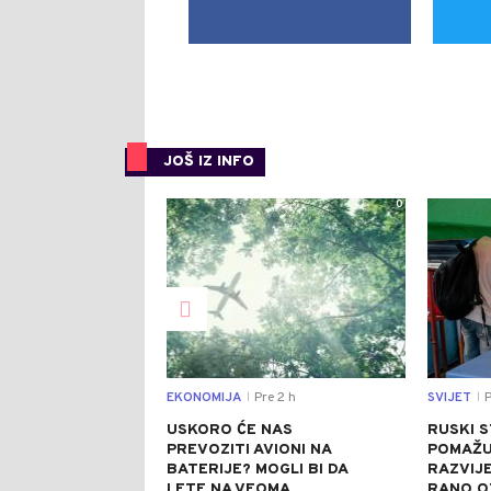
JOŠ IZ INFO
0
EKONOMIJA
Pre 2 h
SVIJET
P
|
|
USKORO ĆE NAS
RUSKI 
PREVOZITI AVIONI NA
POMAŽU 
BATERIJE? MOGLI BI DA
RAZVIJE
LETE NA VEOMA
RANO O