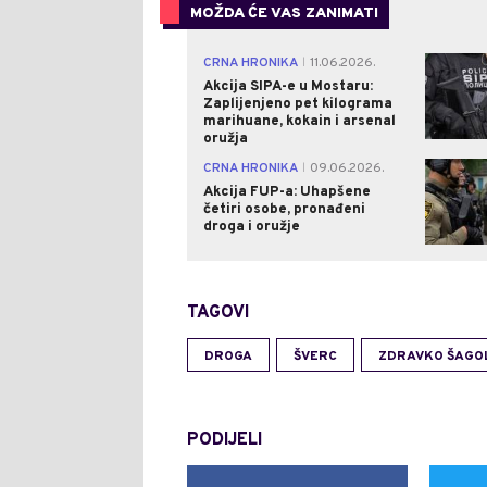
MOŽDA ĆE VAS ZANIMATI
CRNA HRONIKA
11.06.2026.
|
Akcija SIPA-e u Mostaru:
Zaplijenjeno pet kilograma
marihuane, kokain i arsenal
oružja
CRNA HRONIKA
09.06.2026.
|
Akcija FUP-a: Uhapšene
četiri osobe, pronađeni
droga i oružje
TAGOVI
DROGA
ŠVERC
ZDRAVKO ŠAGO
PODIJELI