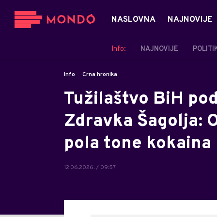
NASLOVNA
NAJNOVIJE
Info:
NAJNOVIJE
POLITI
Info
Crna hronika
Tužilaštvo BiH pod
Zdravka Šagolja: 
pola tone kokaina
12.06.2026. / 09:57